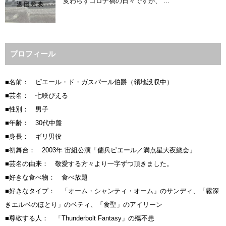
変わらずコロナ禍の日々ですが、 ...
プロフィール
■名前： ピエール・ド・ガスパール伯爵（領地没収中）
■芸名： 七咲ぴえる
■性別： 男子
■年齢： 30代中盤
■身長： ギリ男役
■初舞台： 2003年 宙組公演「傭兵ピエール／満点星大夜總会」
■芸名の由来： 敬愛する方々より一字ずつ頂きました。
■好きな食べ物： 食べ放題
■好きなタイプ： 「オーム・シャンティ・オーム」のサンディ、「霧深
きエルベのほとり」のベティ、「食聖」のアイリーン
■尊敬する人： 「Thunderbolt Fantasy」の殤不患