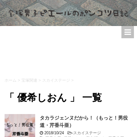
ホーム
>
宝塚関連
>
スカイステージ
>
「 優希しおん 」 一覧
タカラジェンヌだから！（もっと！男役
道・芹香斗亜）
2018/10/24
-
スカイステージ