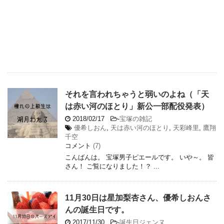
それを言われちゃうと弱いのよね（「天
は赤い河のほとり」新公一部配役発表）
2018/02/17
-
宝塚の雑記
優希しおん
,
天は赤い河のほとり
,
天彩峰里
,
鷹翔
千空
コメント
(7)
こんばんは。 宝塚男子ピエールです。 いや～。 皆
さん！ ご覧になりました！？ ...
11月30日は星加梨杏さん、優希しおんさ
んの誕生日です。
2017/11/30
-
誕生日ジェンヌ