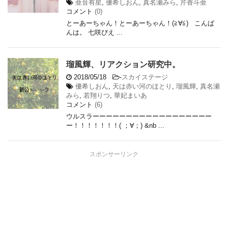
亜音有星
,
優希しおん
,
真名瀬みら
,
芹香斗亜
コメント
(0)
とーあーちゃん！とーあーちゃん！(≧∀≦) こんば
んは。 七咲ぴえ ...
瑠風輝、リアクション研究中。
2018/05/18
-
スカイステージ
優希しおん
,
天は赤い河のほとり
,
瑠風輝
,
真名瀬
みら
,
若翔りつ
,
華妃まいあ
コメント
(6)
ウルスラーーーーーーーーーーーーーーーーーー
ー！！！！！！！( ；∀；) &nb ...
スポンサーリンク