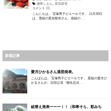
優希しおん
,
星加梨杏
コメント
(0)
こんにちは。 宝塚男子ピエールです。 11月30日
は、雪組の星加梨杏さん、宙組の ...
新着記事
愛月ひかるさん退団発表。
こんばんは。 宝塚男子ピエールです。 星組の愛月ひ
かるさんが、次回公演「柳生忍法 ...
組替え発表ーーー！！（和希そら、彩みち