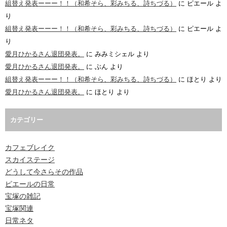
組替え発表ーーー！！（和希そら、彩みちる、詩ちづる）
に
ピエール
よ
り
組替え発表ーーー！！（和希そら、彩みちる、詩ちづる）
に
ピエール
よ
り
愛月ひかるさん退団発表。
に
みみミシェル
より
愛月ひかるさん退団発表。
に
ぶん
より
組替え発表ーーー！！（和希そら、彩みちる、詩ちづる）
に
ほとり
より
愛月ひかるさん退団発表。
に
ほとり
より
カテゴリー
カフェブレイク
スカイステージ
どうして今さらその作品
ピエールの日常
宝塚の雑記
宝塚関連
日常ネタ