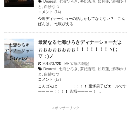
Dearest
,
七海ひろき
,
夢妃杏瑠
,
如月蓮
,
瀬稀ゆり
と
,
白妙なつ
コメント
(14)
今週ディナーショーの話しかしてなくない？ こん
ばんは。 七咲ぴえる ...
最愛なる七海ひろきディナーショーだよ
ぉぉぉぉぉぉぉぉ！！！！！！！ヽ(；
▽；)ノ
2018/07/20
-
宝塚の雑記
Dearest
,
七海ひろき
,
夢妃杏瑠
,
如月蓮
,
瀬稀ゆり
と
,
白妙なつ
コメント
(17)
こんばんはーーーー！！！！ 宝塚男子ピエールです
ーーーー！！！！ 皆様ーーーー！ ...
スポンサーリンク