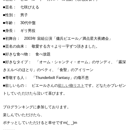
■芸名： 七咲ぴえる
■性別： 男子
■年齢： 30代中盤
■身長： ギリ男役
■初舞台： 2003年 宙組公演「傭兵ピエール／満点星大夜總会」
■芸名の由来： 敬愛する方々より一字ずつ頂きました。
■好きな食べ物： 食べ放題
■好きなタイプ： 「オーム・シャンティ・オーム」のサンディ、「霧深
きエルベのほとり」のベティ、「食聖」のアイリーン
■尊敬する人： 「Thunderbolt Fantasy」の殤不患
■欲しいもの： ピエールさんの
欲しい物リスト
です。どなたかプレゼン
トしていただけたら泣いて喜びます。
ブログランキングに参加しております。
楽しんでいただけたら、
ポチッとしていただけると幸せですm(_ _)m