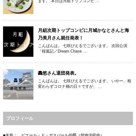
ます。 本日は月組トップコンビ ...
月組次期トップコンビに月城かなとさんと海
乃美月さん就任発表！
こんばんは。 七咲ぴえるでございます。 次回公演
「桜嵐記／Dream Chase ...
轟悠さん退団発表。
こんばんは。 七咲ぴえるでございます。 いやー、相
変わらずコロナ禍の日々ですが、 ...
プロフィール
■名前： ピエール・ド・ガスパール伯爵（領地没収中）