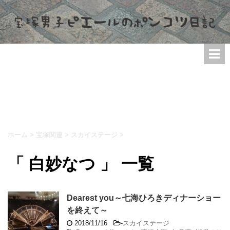
ホーム
>
宝塚関連
>
スカイステージ
>
「 白妙なつ 」 一覧
Dearest you～七海ひろきディナーショー
を終えて～
2018/11/16
-
スカイステージ