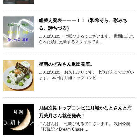
組替え発表ーーー！！（和希そら、彩みち
る、詩ちづる）
こんばんは。 七咲ぴえるでございます。 世間に忘れ
られた頃に更新するスタイルです ...
星南のぞみさん退団発表。
こんばんは。 お久しぶりです。 七咲ぴえるでござい
ます。 本日は月組トップコンビ ...
月組次期トップコンビに月城かなとさんと海
乃美月さん就任発表！
こんばんは。 七咲ぴえるでございます。 次回公演
「桜嵐記／Dream Chase ...