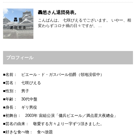
轟悠さん退団発表。
こんばんは。 七咲ぴえるでございます。 いやー、相
変わらずコロナ禍の日々ですが、 ...
プロフィール
■名前： ピエール・ド・ガスパール伯爵（領地没収中）
■芸名： 七咲ぴえる
■性別： 男子
■年齢： 30代中盤
■身長： ギリ男役
■初舞台： 2003年 宙組公演「傭兵ピエール／満点星大夜總会」
■芸名の由来： 敬愛する方々より一字ずつ頂きました。
■好きな食べ物： 食べ放題