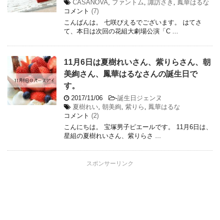
CASANOVA
,
ファントム
,
諏訪さき
,
鳳華はるな
コメント
(7)
こんばんは。 七咲ぴえるでございます。 はてさ
て、本日は次回の花組大劇場公演「C ...
11月6日は夏樹れいさん、紫りらさん、朝
美絢さん、鳳華はるなさんの誕生日で
す。
2017/11/06
-
誕生日ジェンヌ
夏樹れい
,
朝美絢
,
紫りら
,
鳳華はるな
コメント
(2)
こんにちは。 宝塚男子ピエールです。 11月6日は、
星組の夏樹れいさん、紫りらさ ...
スポンサーリンク