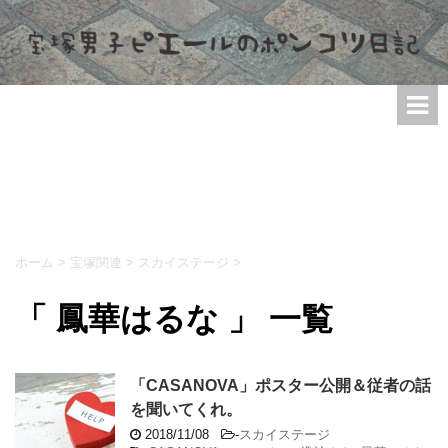
ホーム
>
宝塚関連
>
スカイステージ
>
「 鳳華はるな 」 一覧
「CASANOVA」ポスター公開＆従者の話
を聞いてくれ。
2018/11/08
-
スカイステージ