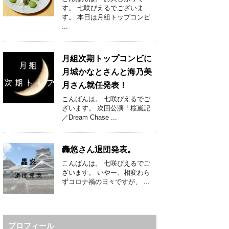
す。 七咲ぴえるでございま
す。 本日は月組トップコンビ
...
月組次期トップコンビに
月城かなとさんと海乃美
月さん就任発表！
こんばんは。 七咲ぴえるでご
ざいます。 次回公演「桜嵐記
／Dream Chase ...
轟悠さん退団発表。
こんばんは。 七咲ぴえるでご
ざいます。 いやー、相変わら
ずコロナ禍の日々ですが、 ...
プロフィール