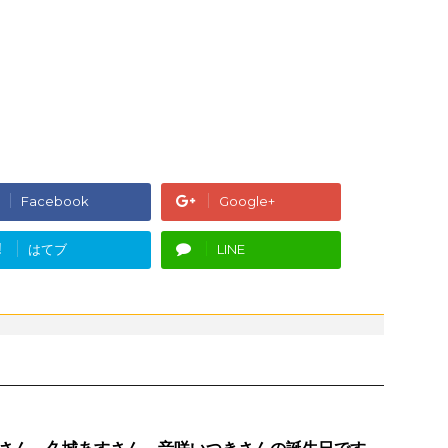
Facebook
Google+
!
はてブ
LINE