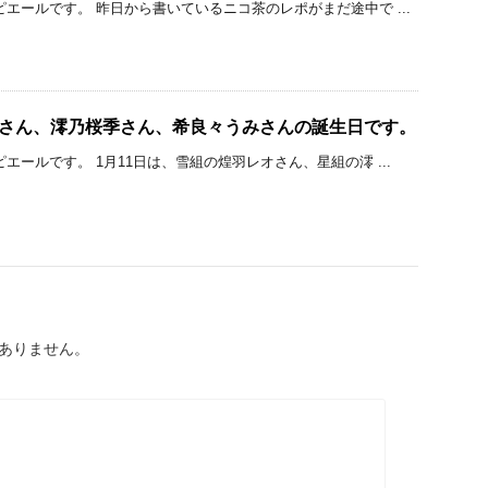
ピエールです。 昨日から書いているニコ茶のレポがまだ途中で ...
オさん、澪乃桜季さん、希良々うみさんの誕生日です。
エールです。 1月11日は、雪組の煌羽レオさん、星組の澪 ...
ありません。