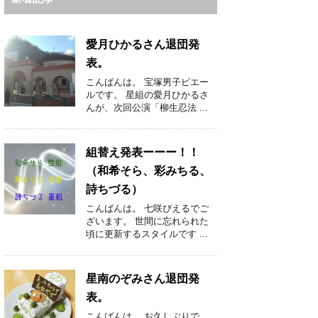
愛月ひかるさん退団発
表。
こんばんは。 宝塚男子ピエー
ルです。 星組の愛月ひかるさ
んが、次回公演「柳生忍法 ...
組替え発表ーーー！！
（和希そら、彩みちる、
詩ちづる）
こんばんは。 七咲ぴえるでご
ざいます。 世間に忘れられた
頃に更新するスタイルです ...
星南のぞみさん退団発
表。
こんばんは。 お久しぶりで