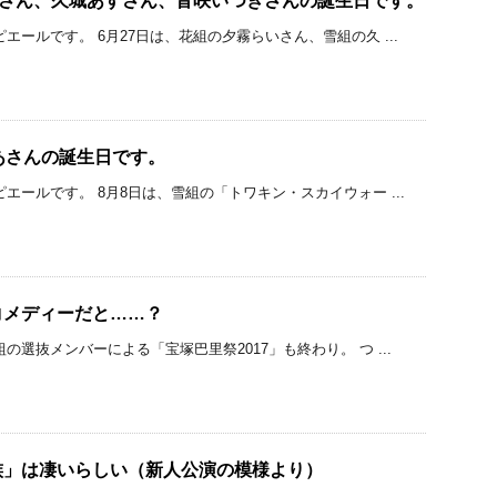
いさん、久城あすさん、音咲いつきさんの誕生日です。
エールです。 6月27日は、花組の夕霧らいさん、雪組の久 ...
あさんの誕生日です。
エールです。 8月8日は、雪組の「トワキン・スカイウォー ...
e」はコメディーだと……？
の選抜メンバーによる「宝塚巴里祭2017」も終わり。 つ ...
族」は凄いらしい（新人公演の模様より）