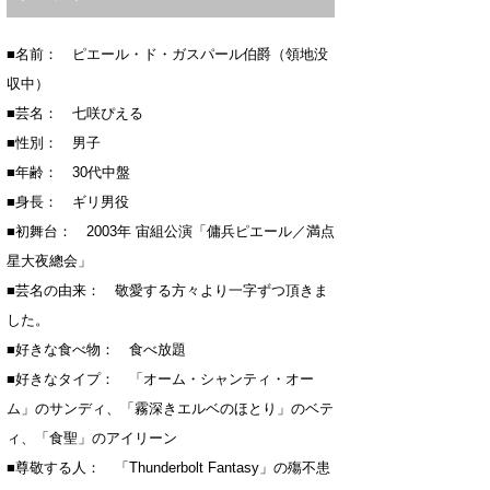
■名前： ピエール・ド・ガスパール伯爵（領地没
収中）
■芸名： 七咲ぴえる
■性別： 男子
■年齢： 30代中盤
■身長： ギリ男役
■初舞台： 2003年 宙組公演「傭兵ピエール／満点
星大夜總会」
■芸名の由来： 敬愛する方々より一字ずつ頂きま
した。
■好きな食べ物： 食べ放題
■好きなタイプ： 「オーム・シャンティ・オー
ム」のサンディ、「霧深きエルベのほとり」のベテ
ィ、「食聖」のアイリーン
■尊敬する人： 「Thunderbolt Fantasy」の殤不患