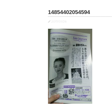
14854402054594
2017/01/26