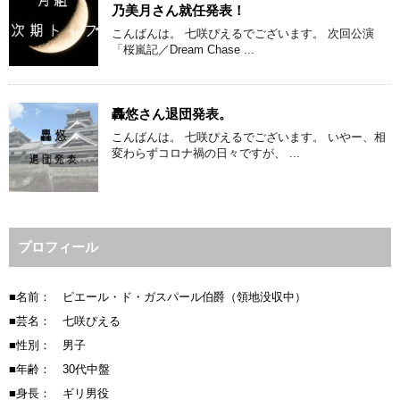
乃美月さん就任発表！
こんばんは。 七咲ぴえるでございます。 次回公演
「桜嵐記／Dream Chase ...
轟悠さん退団発表。
こんばんは。 七咲ぴえるでございます。 いやー、相
変わらずコロナ禍の日々ですが、 ...
プロフィール
■名前： ピエール・ド・ガスパール伯爵（領地没収中）
■芸名： 七咲ぴえる
■性別： 男子
■年齢： 30代中盤
■身長： ギリ男役