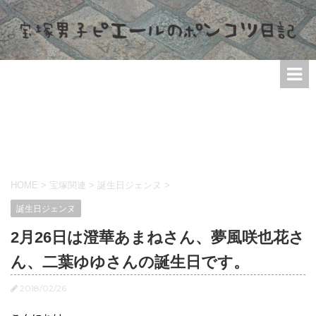
HOME
>
宝塚関連
>
誕生日ジェンヌ
>
誕生日ジェンヌ
2月26日は澄華あまねさん、夢風咲也花さ
ん、二葉ゆゆさんの誕生日です。
2018/02/26