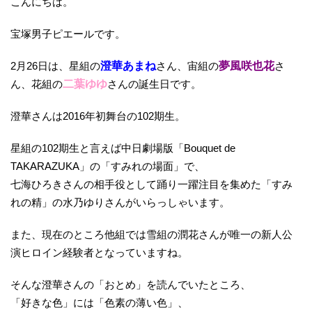
こんにちは。
宝塚男子ピエールです。
2月26日は、星組の
澄華あまね
さん、宙組の
夢風咲也花
さ
ん、花組の
二葉ゆゆ
さんの誕生日です。
澄華さんは2016年初舞台の102期生。
星組の102期生と言えば中日劇場版「Bouquet de
TAKARAZUKA」の「すみれの場面」で、
七海ひろきさんの相手役として踊り一躍注目を集めた「すみ
れの精」の水乃ゆりさんがいらっしゃいます。
また、現在のところ他組では雪組の潤花さんが唯一の新人公
演ヒロイン経験者となっていますね。
そんな澄華さんの「おとめ」を読んでいたところ、
「好きな色」には「色素の薄い色」、