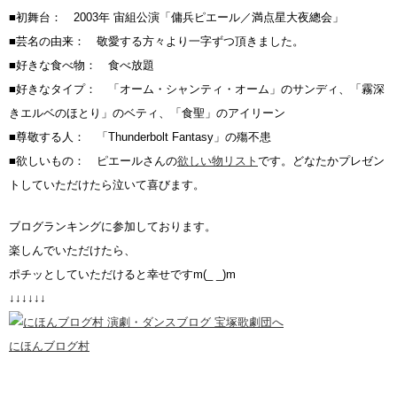
■初舞台： 2003年 宙組公演「傭兵ピエール／満点星大夜總会」
■芸名の由来： 敬愛する方々より一字ずつ頂きました。
■好きな食べ物： 食べ放題
■好きなタイプ： 「オーム・シャンティ・オーム」のサンディ、「霧深
きエルベのほとり」のベティ、「食聖」のアイリーン
■尊敬する人： 「Thunderbolt Fantasy」の殤不患
■欲しいもの： ピエールさんの
欲しい物リスト
です。どなたかプレゼン
トしていただけたら泣いて喜びます。
ブログランキングに参加しております。
楽しんでいただけたら、
ポチッとしていただけると幸せですm(_ _)m
↓↓↓↓↓↓
にほんブログ村