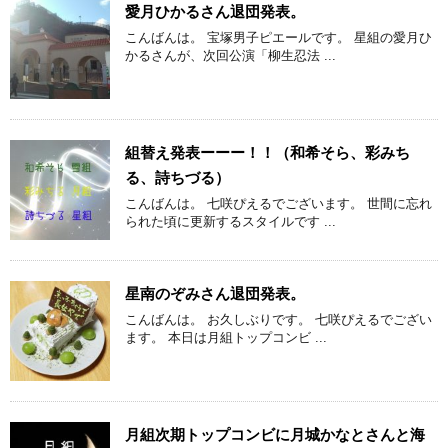
愛月ひかるさん退団発表。
こんばんは。 宝塚男子ピエールです。 星組の愛月ひ
かるさんが、次回公演「柳生忍法 ...
組替え発表ーーー！！（和希そら、彩みち
る、詩ちづる）
こんばんは。 七咲ぴえるでございます。 世間に忘れ
られた頃に更新するスタイルです ...
星南のぞみさん退団発表。
こんばんは。 お久しぶりです。 七咲ぴえるでござい
ます。 本日は月組トップコンビ ...
月組次期トップコンビに月城かなとさんと海