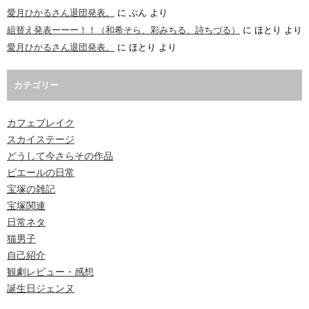
愛月ひかるさん退団発表。
に
ぶん
より
組替え発表ーーー！！（和希そら、彩みちる、詩ちづる）
に
ほとり
より
愛月ひかるさん退団発表。
に
ほとり
より
カテゴリー
カフェブレイク
スカイステージ
どうして今さらその作品
ピエールの日常
宝塚の雑記
宝塚関連
日常ネタ
猫男子
自己紹介
観劇レビュー・感想
誕生日ジェンヌ