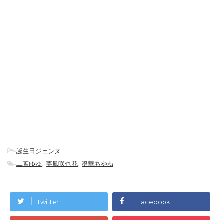
-
誕生日ジェンヌ
-
二葉ゆゆ
,
夢風咲也花
,
澄華あやね
Twitter
Facebook