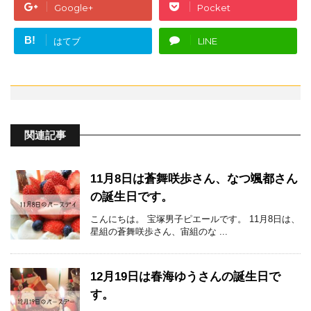
Google+
Pocket
B!
はてブ
LINE
関連記事
11月8日は蒼舞咲歩さん、なつ颯都さん
の誕生日です。
こんにちは。 宝塚男子ピエールです。 11月8日は、
星組の蒼舞咲歩さん、宙組のな ...
12月19日は春海ゆうさんの誕生日で
す。