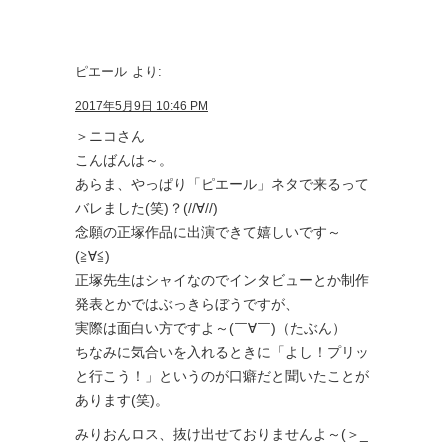
ピエール
より:
2017年5月9日 10:46 PM
＞ニコさん
こんばんは～。
あらま、やっぱり「ピエール」ネタで来るって
バレました(笑)？(//∀//)
念願の正塚作品に出演できて嬉しいです～
(≧∀≦)
正塚先生はシャイなのでインタビューとか制作
発表とかではぶっきらぼうですが、
実際は面白い方ですよ～(￣∀￣)（たぶん）
ちなみに気合いを入れるときに「よし！プリッ
と行こう！」というのが口癖だと聞いたことが
あります(笑)。
みりおんロス、抜け出せておりませんよ～(＞_