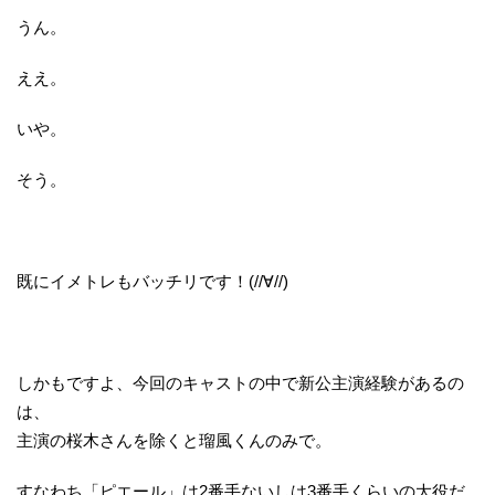
うん。
ええ。
いや。
そう。
既にイメトレもバッチリです！(//∀//)
しかもですよ、今回のキャストの中で新公主演経験があるの
は、
主演の桜木さんを除くと瑠風くんのみで。
すなわち「ピエール」は2番手ないしは3番手くらいの大役だ