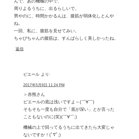
んで、あの機械の中で、
周りよるうちに、出るらしいで。
男やのに、時間かかるんは、腹筋が弱体化しとんや
ね。
一回、私に、腹筋を見せてみい。
ちゃぴちゃんの腹筋は、すんばらしく美しかったね。
返信
ピエール
より:
2017年5月9日 11:24 PM
＞赤熊さん
ピエールの底は浅いですよ～(￣∀￣)
そもそも一度も自分で「底が深い」とか言った
こともないのに(笑)(￣∀￣;)
機械の上で回ってるうちに出てきたら大変じゃ
ないですか！(ﾟ∇ﾟ;)