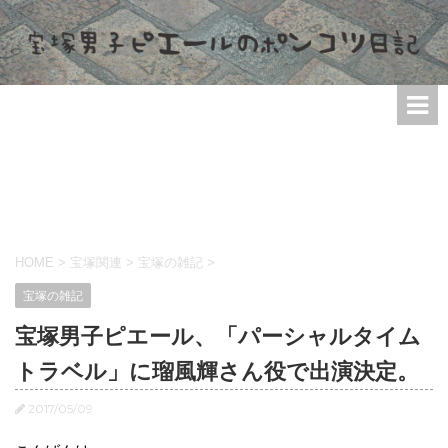
HOME
>
宝塚関連
>
宝塚の雑記
>
宝塚の雑記
宝塚男子ピエール、「パーシャルタイム
トラベル」に瑠風輝さん役で出演決定。
2017/05/09