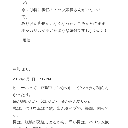
＜)
今回は特に後任のトップ娘役さんがいないの
で、
みりおん店長がいなくなったところがそのまま
ポッカリ穴が空いたような気分ですし(´；ω；`)
返信
赤熊
より:
2017年5月9日 11:06 PM
ピエールって、正塚ファンなのに、ゲシュタポ知らん
かったり。
底が深いんか、浅いんか、分からん男やわ。
私は、バリウムは全然、出んタイプで、毎回、困って
る。
男は、腹筋が発達しとるから、早い男は、バリウム飲