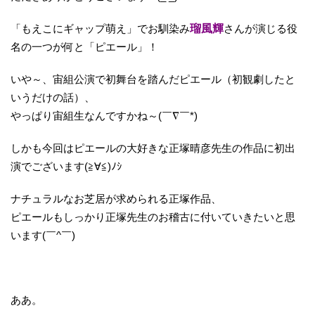
「もえこにギャップ萌え」でお馴染み
瑠風輝
さんが演じる役
名の一つが何と「ピエール」！
いや～、宙組公演で初舞台を踏んだピエール（初観劇したと
いうだけの話）、
やっぱり宙組生なんですかね～(￣∇￣*)ゞ
しかも今回はピエールの大好きな正塚晴彦先生の作品に初出
演でございます(≧∀≦)ﾉｼ
ナチュラルなお芝居が求められる正塚作品、
ピエールもしっかり正塚先生のお稽古に付いていきたいと思
います(￣^￣)ゞ
ああ。