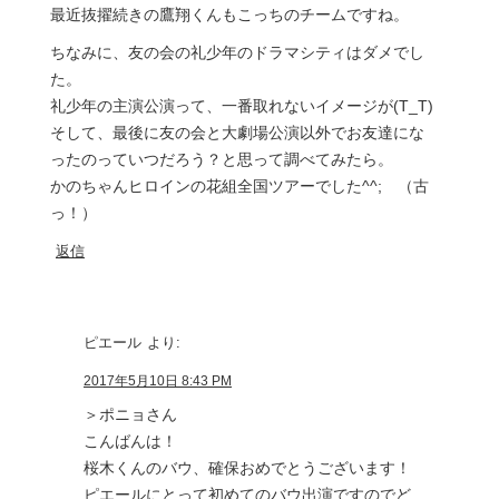
最近抜擢続きの鷹翔くんもこっちのチームですね。
ちなみに、友の会の礼少年のドラマシティはダメでし
た。
礼少年の主演公演って、一番取れないイメージが(T_T)
そして、最後に友の会と大劇場公演以外でお友達にな
ったのっていつだろう？と思って調べてみたら。
かのちゃんヒロインの花組全国ツアーでした^^; （古
っ！）
返信
ピエール
より:
2017年5月10日 8:43 PM
＞ポニョさん
こんばんは！
桜木くんのバウ、確保おめでとうございます！
ピエールにとって初めてのバウ出演ですのでど