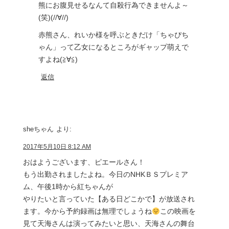
熊にお腹見せるなんて自殺行為できませんよ～
(笑)(//∀//)
赤熊さん、れいか様を呼ぶときだけ「ちゃぴち
ゃん」って乙女になるところがギャップ萌えで
すよね(≧∀≦)
返信
sheちゃん
より:
2017年5月10日 8:12 AM
おはようございます、ピエールさん！
もう出勤されましたよね。今日のNHKＢＳプレミア
ム、午後1時から紅ちゃんが
やりたいと言っていた【ある日どこかで】が放送され
ます。今から予約録画は無理でしょうね
この映画を
見て天海さんは演ってみたいと思い、天海さんの舞台