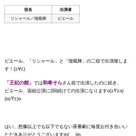
役名
出演者
リシャール／瑠風輝
ピエール
ピエール、「リシャール」と「瑠風輝」の二役で出演致しま
す！(≧∀≦)
「王妃の館」
では
和希そら
さん役で出演したのに続き、
ピエール、宙組公演に2回続けての出演になりますo(≧∇≦o)
(o≧∇≦)o
はい、想像以上でも以下でもない茶番劇に毎度お付き合いい
ただきありがとうございますm(_ _)m