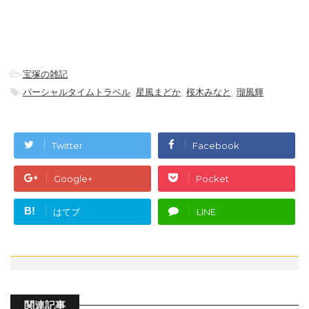
-
宝塚の雑記
-
パーシャルタイムトラベル
,
星風まどか
,
桜木みなと
,
瑠風輝
Twitter
Facebook
Google+
Pocket
B!
はてブ
LINE
関連記事