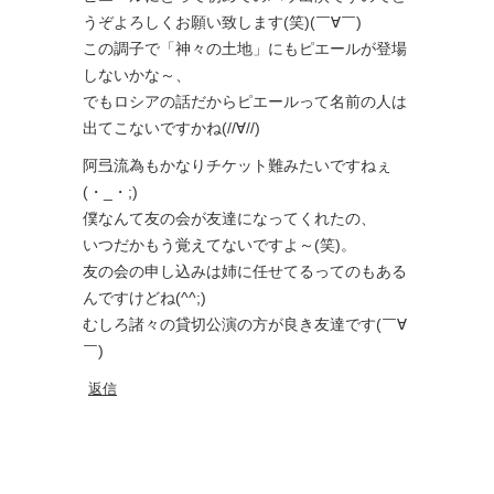
うぞよろしくお願い致します(笑)(￣∀￣)
この調子で「神々の土地」にもピエールが登場
しないかな～、
でもロシアの話だからピエールって名前の人は
出てこないですかね(//∀//)
阿弖流為もかなりチケット難みたいですねぇ
(・_・;)
僕なんて友の会が友達になってくれたの、
いつだかもう覚えてないですよ～(笑)。
友の会の申し込みは姉に任せてるってのもある
んですけどね(^^;)
むしろ諸々の貸切公演の方が良き友達です(￣∀
￣)
返信