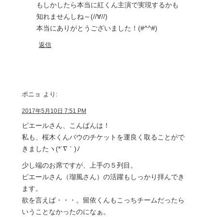
もしかしたら本当に紅くん主演で実現するかも
知れませんしね～(//∀//)
本当にありがとうございました！(#^^#)
返信
ポニョ
より:
2017年5月10日 7:51 PM
ピエールさん、こんばんは！
私も、桜木くんバウのチケットを運良く取ることがで
きましたヽ(*´∇｀)ﾉ
少し端のお席ですが、上手の５列目。
ピエールさん（瑠風さん）の活躍もしっかり拝んでき
ます。
欲を言えば・・・。留依くんもこっちチームだったら
いうことなかったのになぁ。