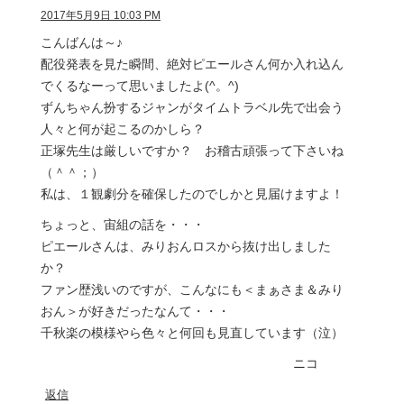
2017年5月9日 10:03 PM
こんばんは～♪
配役発表を見た瞬間、絶対ピエールさん何か入れ込ん
でくるなーって思いましたよ(^。^)
ずんちゃん扮するジャンがタイムトラベル先で出会う
人々と何が起こるのかしら？
正塚先生は厳しいですか？ お稽古頑張って下さいね
（＾＾；）
私は、１観劇分を確保したのでしかと見届けますよ！
ちょっと、宙組の話を・・・
ピエールさんは、みりおんロスから抜け出しました
か？
ファン歴浅いのですが、こんなにも＜まぁさま＆みり
おん＞が好きだったなんて・・・
千秋楽の模様やら色々と何回も見直しています（泣）
ニコ
返信