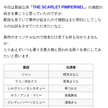
今日は星組公演
「THE SCARLET PIMPERNEL」
の感想の
続きを書こうと思っていたのですが、
配役を見ていて事件が起きたので感想はまた明日にしてこち
らのお話をさせていただきたいなと。
新作のオリジナルなので役名だけ見ても何も分かりません
が、
とりあえずいつも通り主要人物と思われる面々を表にしてみ
たいと思います。
配役
出演者
ジャン
桜木みなと
テス／侍女テス
星風まどか
シルヴァン／モンタギュー
寿つかさ
サラ／アンヌ・マリー
美風舞良
クレマン／バーソロミュー
凜城きら