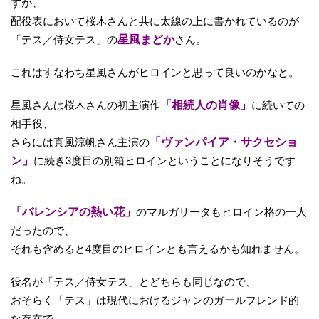
すが、
配役表において桜木さんと共に太線の上に書かれているのが
「テス／侍女テス」の
星風まどか
さん。
これはすなわち星風さんがヒロインと思って良いのかなと。
星風さんは桜木さんの初主演作
「相続人の肖像」
に続いての
相手役、
さらには真風涼帆さん主演の
「ヴァンパイア・サクセショ
ン」
に続き3度目の別箱ヒロインということになりそうです
ね。
「バレンシアの熱い花」
のマルガリータもヒロイン格の一人
だったので、
それも含めると4度目のヒロインとも言えるかも知れません。
役名が「テス／侍女テス」とどちらも同じなので、
おそらく「テス」は現代におけるジャンのガールフレンド的
な存在で、