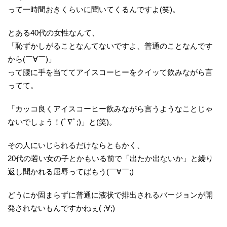
って一時間おきくらいに聞いてくるんですよ(笑)。
とある40代の女性なんて、
「恥ずかしがることなんてないですよ、普通のことなんです
から(￣∀￣)」
って腰に手を当ててアイスコーヒーをクイッて飲みながら言
ってて。
「カッコ良くアイスコーヒー飲みながら言うようなことじゃ
ないでしょう！(ﾟ∇ﾟ;)」と(笑)。
その人にいじられるだけならともかく、
20代の若い女の子とかもいる前で「出たか出ないか」と繰り
返し聞かれる屈辱ってばもう(￣∀￣;)
どうにか固まらずに普通に液状で排出されるバージョンが開
発されないもんですかねぇ( ;∀;)