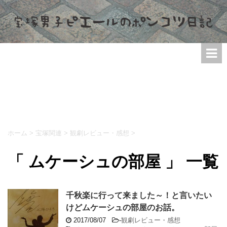
ホーム
>
宝塚関連
>
観劇レビュー・感想
>
「 ムケーシュの部屋 」 一覧
千秋楽に行って来ました～！と言いたい
けどムケーシュの部屋のお話。
2017/08/07
-
観劇レビュー・感想