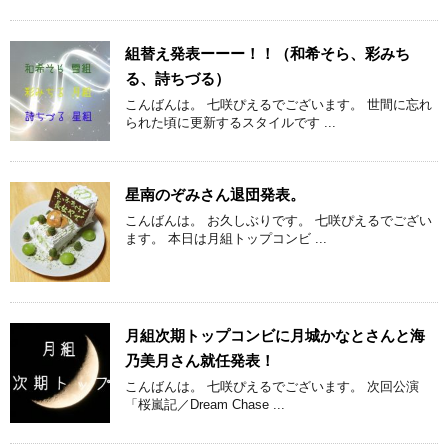
組替え発表ーーー！！（和希そら、彩みち
る、詩ちづる）
こんばんは。 七咲ぴえるでございます。 世間に忘れ
られた頃に更新するスタイルです ...
星南のぞみさん退団発表。
こんばんは。 お久しぶりです。 七咲ぴえるでござい
ます。 本日は月組トップコンビ ...
月組次期トップコンビに月城かなとさんと海
乃美月さん就任発表！
こんばんは。 七咲ぴえるでございます。 次回公演
「桜嵐記／Dream Chase ...