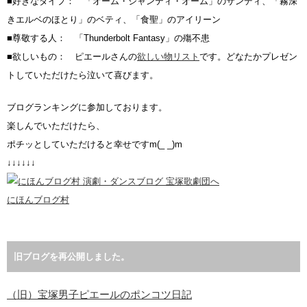
■好きなタイプ： 「オーム・シャンティ・オーム」のサンディ、「霧深
きエルベのほとり」のベティ、「食聖」のアイリーン
■尊敬する人： 「Thunderbolt Fantasy」の殤不患
■欲しいもの： ピエールさんの
欲しい物リスト
です。どなたかプレゼン
トしていただけたら泣いて喜びます。
ブログランキングに参加しております。
楽しんでいただけたら、
ポチッとしていただけると幸せですm(_ _)m
↓↓↓↓↓↓
にほんブログ村
旧ブログを再公開しました。
（旧）宝塚男子ピエールのポンコツ日記