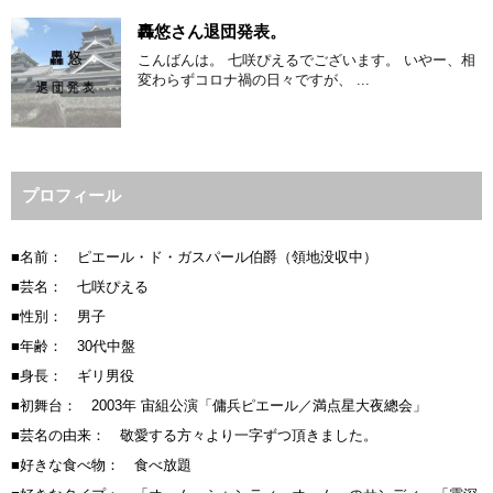
轟悠さん退団発表。
こんばんは。 七咲ぴえるでございます。 いやー、相
変わらずコロナ禍の日々ですが、 ...
プロフィール
■名前： ピエール・ド・ガスパール伯爵（領地没収中）
■芸名： 七咲ぴえる
■性別： 男子
■年齢： 30代中盤
■身長： ギリ男役
■初舞台： 2003年 宙組公演「傭兵ピエール／満点星大夜總会」
■芸名の由来： 敬愛する方々より一字ずつ頂きました。
■好きな食べ物： 食べ放題