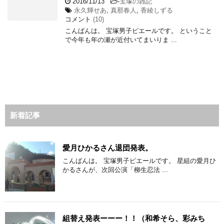
2016/11/13
-
宝塚の雑記
永久輝せあ
,
真那春人
,
香綾しずる
コメント
(10)
こんばんは。 宝塚男子ピエールです。 ということ
で今年も年の瀬が近付いてまいりま ...
新着記事
愛月ひかるさん退団発表。
こんばんは。 宝塚男子ピエールです。 星組の愛月ひ
かるさんが、次回公演「柳生忍法 ...
組替え発表ーーー！！（和希そら、彩みち