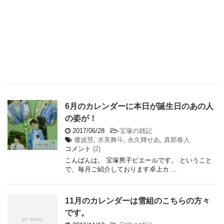
6月のカレンダーに本日が誕生日のあの人
の姿が！
2017/06/28
-
宝塚の雑記
優波慧
,
水美舞斗
,
永久輝せあ
,
真那春人
コメント
(2)
こんばんは。 宝塚男子ピエールです。 ということ
で、毎月ご紹介しております卓上カ ...
11月のカレンダーは雪組のこちらの方々
です。