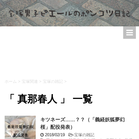
ホーム
>
宝塚関連
>
宝塚の雑記
>
「 真那春人 」 一覧
キツネーズ……？？（「義経妖狐夢幻
桜」配役発表）
2018/02/19
-
宝塚の雑記