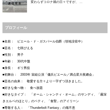
変わらずコロナ禍の日々ですが、 ...
プロフィール
■名前： ピエール・ド・ガスパール伯爵（領地没収中）
■芸名： 七咲ぴえる
■性別： 男子
■年齢： 30代中盤
■身長： ギリ男役
■初舞台： 2003年 宙組公演「傭兵ピエール／満点星大夜總会」
■芸名の由来： 敬愛する方々より一字ずつ頂きました。
■好きな食べ物： 食べ放題
■好きなタイプ： 「オーム・シャンティ・オーム」のサンディ、「霧深
きエルベのほとり」のベティ、「食聖」のアイリーン
■尊敬する人： 「Thunderbolt Fantasy」の殤不患