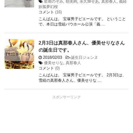
星南のぞみ
,
朝美絢
,
永久輝せあ
,
真那春人
,
義経
妖狐夢幻桜
コメント
(16)
こんばんは。 宝塚男子ピエールです。 ということ
で、本日は雪組バウホール公演「義 ...
2月3日は真那春人さん、優美せりなさん
の誕生日です。
2018/02/03
-
誕生日ジェンヌ
優美せりな
,
真那春人
コメント
(0)
こんばんは。 宝塚男子ピエールです。 2月3日は、
雪組の真那春人さん、優美せりな ...
スポンサーリンク