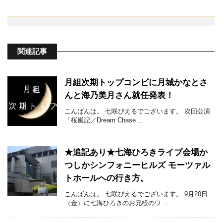
関連記事
月組次期トップコンビに月城かなとさ
んと海乃美月さん就任発表！
こんばんは。 七咲ぴえるでございます。 次回公演
「桜嵐記／Dream Chase ...
★追記あり★七海ひろきライブ会場か
つしかシンフォニーヒルズ モーツァル
トホールへの行き方。
こんばんは。 七咲ぴえるでございます。 9月20日
（金）に七海ひろきのお兄様のワ ...