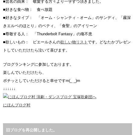
■芸名の由来： 敬愛する方々より一字ずつ頂きました。
■好きな食べ物： 食べ放題
■好きなタイプ： 「オーム・シャンティ・オーム」のサンディ、「霧深
きエルベのほとり」のベティ、「食聖」のアイリーン
■尊敬する人： 「Thunderbolt Fantasy」の殤不患
■欲しいもの： ピエールさんの
欲しい物リスト
です。どなたかプレゼン
トしていただけたら泣いて喜びます。
ブログランキングに参加しております。
楽しんでいただけたら、
ポチッとしていただけると幸せですm(_ _)m
↓↓↓↓↓↓
にほんブログ村
旧ブログを再公開しました。