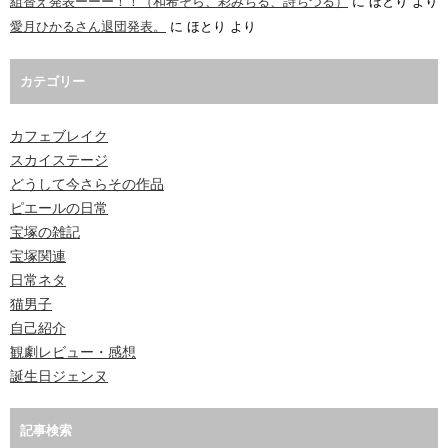
組替え発表ーーー！！（和希そら、彩みちる、詩ちづる）
に
ほとり
より
愛月ひかるさん退団発表。
に
ほとり
より
カテゴリー
カフェブレイク
スカイステージ
どうして今さらその作品
ピエールの日常
宝塚の雑記
宝塚関連
日常ネタ
猫男子
自己紹介
観劇レビュー・感想
誕生日ジェンヌ
記事検索