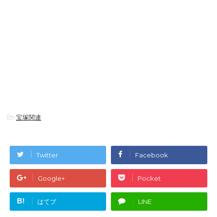
-
宝塚関連
Twitter
Facebook
Google+
Pocket
B!
はてブ
LINE