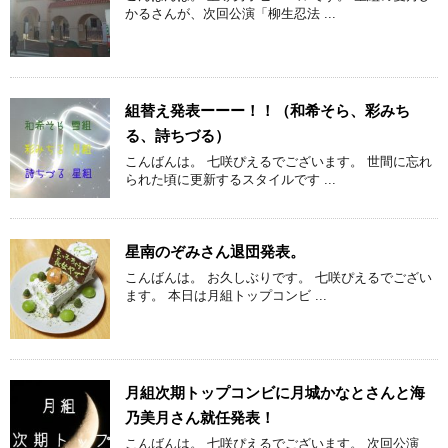
かるさんが、次回公演「柳生忍法 ...
組替え発表ーーー！！（和希そら、彩みち
る、詩ちづる）
こんばんは。 七咲ぴえるでございます。 世間に忘れ
られた頃に更新するスタイルです ...
星南のぞみさん退団発表。
こんばんは。 お久しぶりです。 七咲ぴえるでござい
ます。 本日は月組トップコンビ ...
月組次期トップコンビに月城かなとさんと海
乃美月さん就任発表！
こんばんは。 七咲ぴえるでございます。 次回公演