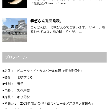
「桜嵐記／Dream Chase ...
轟悠さん退団発表。
こんばんは。 七咲ぴえるでございます。 いやー、相
変わらずコロナ禍の日々ですが、 ...
プロフィール
■名前： ピエール・ド・ガスパール伯爵（領地没収中）
■芸名： 七咲ぴえる
■性別： 男子
■年齢： 30代中盤
■身長： ギリ男役
■初舞台： 2003年 宙組公演「傭兵ピエール／満点星大夜總会」