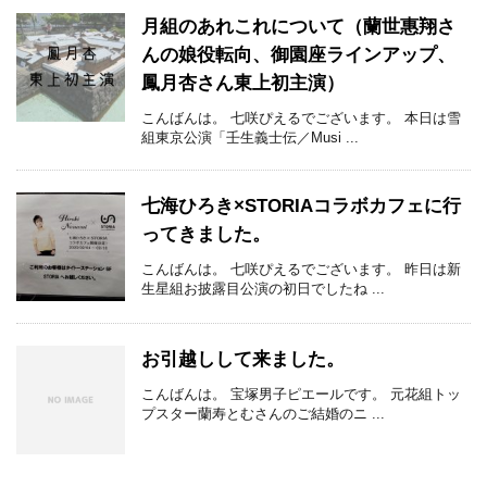
月組のあれこれについて（蘭世惠翔さ
んの娘役転向、御園座ラインアップ、
鳳月杏さん東上初主演）
こんばんは。 七咲ぴえるでございます。 本日は雪
組東京公演「壬生義士伝／Musi ...
七海ひろき×STORIAコラボカフェに行
ってきました。
こんばんは。 七咲ぴえるでございます。 昨日は新
生星組お披露目公演の初日でしたね ...
お引越しして来ました。
こんばんは。 宝塚男子ピエールです。 元花組トッ
プスター蘭寿とむさんのご結婚のニ ...