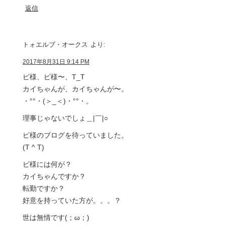
返信
トォエルブ・オークス
より:
2017年8月31日 9:14 PM
ピ様、ピ様〜、T_T
カイちゃんが、カイちゃんが〜。
・°°・(＞_＜)・°°・。
理事じゃないでしょ＿|￣|○
ピ様のブログを待っていました。
(T ^ T)
ピ様には何が？
カイちゃんですか？
転勤ですか？
好意を持っていた方が。。。？
世は無情です(；ω；)