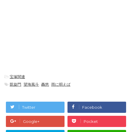
-
宝塚関連
-
凱旋門
,
望海風斗
,
轟悠
,
雨に唄えば
Twitter
Facebook
Google+
Pocket