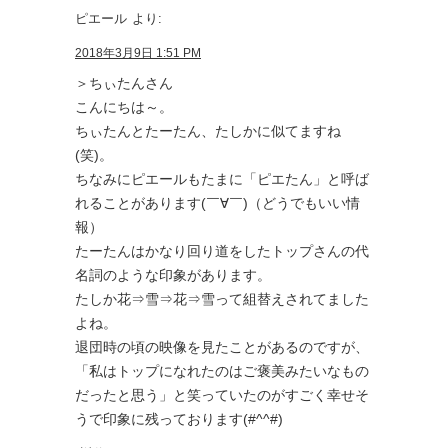
ピエール
より:
2018年3月9日 1:51 PM
＞ちぃたんさん
こんにちは～。
ちぃたんとたーたん、たしかに似てますね
(笑)。
ちなみにピエールもたまに「ピエたん」と呼ば
れることがあります(￣∀￣)（どうでもいい情
報）
たーたんはかなり回り道をしたトップさんの代
名詞のような印象があります。
たしか花⇒雪⇒花⇒雪って組替えされてました
よね。
退団時の頃の映像を見たことがあるのですが、
「私はトップになれたのはご褒美みたいなもの
だったと思う」と笑っていたのがすごく幸せそ
うで印象に残っております(#^^#)