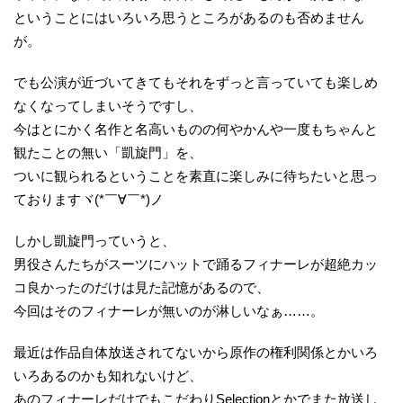
ということにはいろいろ思うところがあるのも否めません
が。
でも公演が近づいてきてもそれをずっと言っていても楽しめ
なくなってしまいそうですし、
今はとにかく名作と名高いものの何やかんや一度もちゃんと
観たことの無い「凱旋門」を、
ついに観られるということを素直に楽しみに待ちたいと思っ
ておりますヾ(*￣∀￣*)ノ
しかし凱旋門っていうと、
男役さんたちがスーツにハットで踊るフィナーレが超絶カッ
コ良かったのだけは見た記憶があるので、
今回はそのフィナーレが無いのが淋しいなぁ……。
最近は作品自体放送されてないから原作の権利関係とかいろ
いろあるのかも知れないけど、
あのフィナーレだけでもこだわりSelectionとかでまた放送し