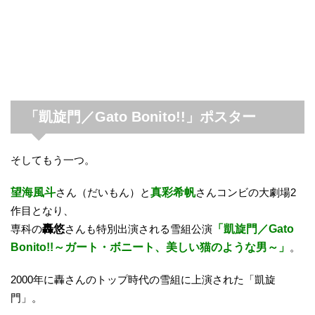
「凱旋門／Gato Bonito!!」ポスター
そしてもう一つ。
望海風斗
さん（だいもん）と
真彩希帆
さんコンビの大劇場2
作目となり、
専科の
轟悠
さんも特別出演される雪組公演
「凱旋門／Gato
Bonito!!～ガート・ボニート、美しい猫のような男～」
。
2000年に轟さんのトップ時代の雪組に上演された「凱旋
門」。