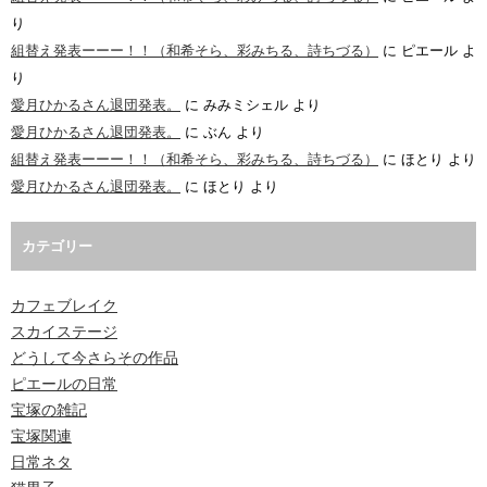
り
組替え発表ーーー！！（和希そら、彩みちる、詩ちづる）
に
ピエール
よ
り
愛月ひかるさん退団発表。
に
みみミシェル
より
愛月ひかるさん退団発表。
に
ぶん
より
組替え発表ーーー！！（和希そら、彩みちる、詩ちづる）
に
ほとり
より
愛月ひかるさん退団発表。
に
ほとり
より
カテゴリー
カフェブレイク
スカイステージ
どうして今さらその作品
ピエールの日常
宝塚の雑記
宝塚関連
日常ネタ