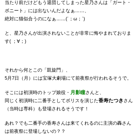
当たり前だけどもう退団してしまった星乃さんは「ガート・
ボニート」には出ないんだよなぁ……、
絶対に猫似合うのになぁ……(´；ω；`)
と、星乃さんが出演されないことが非常に悔やまれておりま
す( ；∀；)
それから何とこの「凱旋門」、
5月7日（月）には宝塚大劇場にて前夜祭が行われるそうで。
そこには初演時のトップ娘役・
月影瞳
さんと、
同じく初演時に二番手としてボリスを演じた
香寿たつき
さん
（当時は専科）も登場されるそうです！
あれ？でも二番手の香寿さんは来てくれるのに主演の轟さん
は前夜祭に登場しないの？？