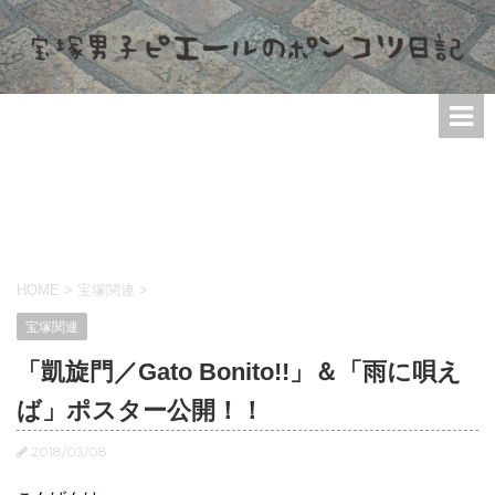
HOME
>
宝塚関連
>
宝塚関連
「凱旋門／Gato Bonito!!」＆「雨に唄え
ば」ポスター公開！！
2018/03/08