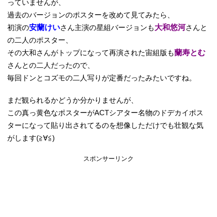
っていませんが、
過去のバージョンのポスターを改めて見てみたら、
初演の
安蘭けい
さん主演の星組バージョンも
大和悠河
さんと
の二人のポスター、
その大和さんがトップになって再演された宙組版も
蘭寿とむ
さんとの二人だったので、
毎回ドンとコズモの二人写りが定番だったみたいですね。
まだ観られるかどうか分かりませんが、
この真っ黄色なポスターがACTシアター名物のドデカイポス
ターになって貼り出されてるのを想像しただけでも壮観な気
がします(≧∀≦)
スポンサーリンク