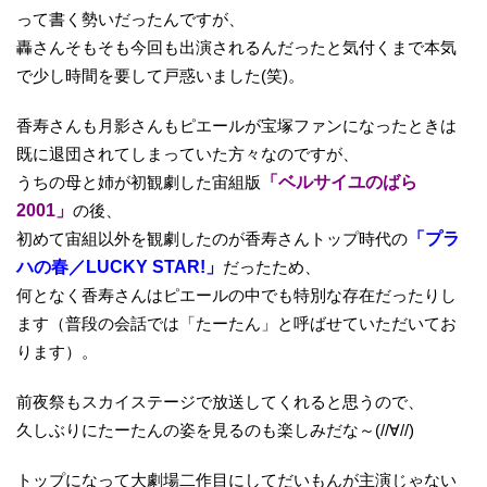
って書く勢いだったんですが、
轟さんそもそも今回も出演されるんだったと気付くまで本気
で少し時間を要して戸惑いました(笑)。
香寿さんも月影さんもピエールが宝塚ファンになったときは
既に退団されてしまっていた方々なのですが、
うちの母と姉が初観劇した宙組版
「ベルサイユのばら
2001」
の後、
初めて宙組以外を観劇したのが香寿さんトップ時代の
「プラ
ハの春／LUCKY STAR!」
だったため、
何となく香寿さんはピエールの中でも特別な存在だったりし
ます（普段の会話では「たーたん」と呼ばせていただいてお
ります）。
前夜祭もスカイステージで放送してくれると思うので、
久しぶりにたーたんの姿を見るのも楽しみだな～(//∀//)
トップになって大劇場二作目にしてだいもんが主演じゃない