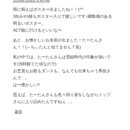
2018年3月8日 9:54 PM
雨に唄えばポスター出ましたね！！(^^
38(みや)様もポスター入りで嬉しいです♪躍動感のある
明るいポスター。
ACT観に行けるといいな〜
あと、お懐かしいお名前が出ました！たーたんさ
ん！！(←ちぃたんと似てません？笑)
私の中では、たーたんさんは雪組時代の印象が強いで
す(当時観てた頃なので)
お芝居もお歌もダンスも、なんでも出来ちゃう男役さ
んで…。
は〜懐かしい!!
思えば、たーたんさんも色々回り道をしながらトップ
さんに上り詰めたんですねぇ…。
返信