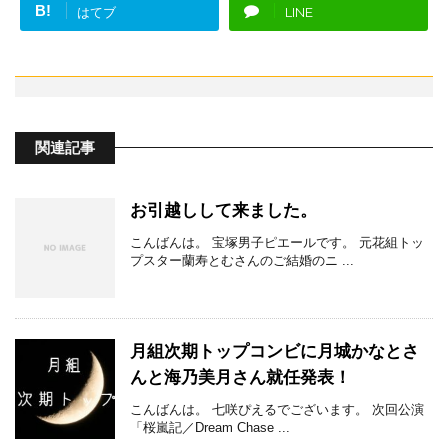
B!
はてブ
LINE
関連記事
お引越しして来ました。
こんばんは。 宝塚男子ピエールです。 元花組トッ
プスター蘭寿とむさんのご結婚のニ ...
月組次期トップコンビに月城かなとさ
んと海乃美月さん就任発表！
こんばんは。 七咲ぴえるでございます。 次回公演
「桜嵐記／Dream Chase ...