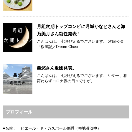
月組次期トップコンビに月城かなとさんと海
乃美月さん就任発表！
こんばんは。 七咲ぴえるでございます。 次回公演
「桜嵐記／Dream Chase ...
轟悠さん退団発表。
こんばんは。 七咲ぴえるでございます。 いやー、相
変わらずコロナ禍の日々ですが、 ...
プロフィール
■名前： ピエール・ド・ガスパール伯爵（領地没収中）