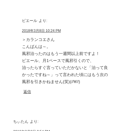
ピエール
より:
2018年3月8日 10:24 PM
＞カランコエさん
こんばんは～。
風邪治ったのはもう一週間以上前ですよ！
ピエール、月1ペースで風邪引くので、
治ったらすぐ言っていただかないと「治って良
かったですね～」って言われた頃にはもう次の
風邪を引きかねません(笑)(//∀//)
返信
ちぃたん
より: