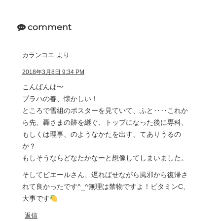
comment
カランコエ
より:
2018年3月8日 9:34 PM
こんばんは〜
プラハの春、懐かしい！
ところで雪組のポスターを見ていて、ふと‥‥これか
ら先、轟さまの跡を継ぐ、トップになった後に専科、
もしくは理事、のようなかたを出す、てありうるの
か？
もしそうならどなたかなーと想像してしまいました。
そしてピエールさん、遅ればせながら風邪から復帰さ
れて良かったです^_^無理は禁物ですよ！ビタミンC、
大事です
返信