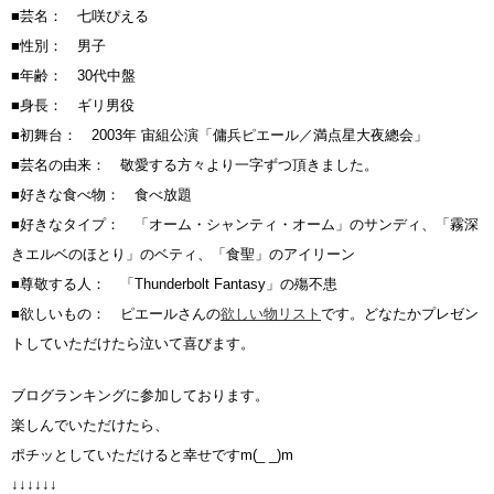
■芸名： 七咲ぴえる
■性別： 男子
■年齢： 30代中盤
■身長： ギリ男役
■初舞台： 2003年 宙組公演「傭兵ピエール／満点星大夜總会」
■芸名の由来： 敬愛する方々より一字ずつ頂きました。
■好きな食べ物： 食べ放題
■好きなタイプ： 「オーム・シャンティ・オーム」のサンディ、「霧深
きエルベのほとり」のベティ、「食聖」のアイリーン
■尊敬する人： 「Thunderbolt Fantasy」の殤不患
■欲しいもの： ピエールさんの
欲しい物リスト
です。どなたかプレゼン
トしていただけたら泣いて喜びます。
ブログランキングに参加しております。
楽しんでいただけたら、
ポチッとしていただけると幸せですm(_ _)m
↓↓↓↓↓↓