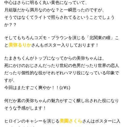
中心はさらに明るく丸い黄色になっていて、
月組版だから満月なのかな？と一瞬思ったのですが、
そうではなくてライトで照らされてるということでしょう
か？？
そしてもちろんコズモ・ブラウンを演じる「北関東の瞳」こ
と
美弥るりか
さんもポスター入りしております！
たまきちくんがトップになってからの美弥ちゃんは、
死にかけのおじさんだったり世紀の色男だったり世界の恋人
だったり個性的な役がそれぞれハマリ役になっている印象で
すが、
今回はまたすごく爽やか！！(≧∀≦)
何だか素の美弥ちゃんの魅力がすごく醸し出された役になり
そうな予感がします！
ヒロインのキャシーを演じる
美園さくら
さんはポスターに入