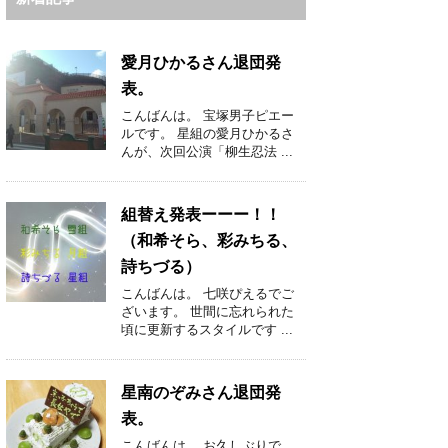
愛月ひかるさん退団発
表。
こんばんは。 宝塚男子ピエー
ルです。 星組の愛月ひかるさ
んが、次回公演「柳生忍法 ...
組替え発表ーーー！！
（和希そら、彩みちる、
詩ちづる）
こんばんは。 七咲ぴえるでご
ざいます。 世間に忘れられた
頃に更新するスタイルです ...
星南のぞみさん退団発
表。
こんばんは。 お久しぶりで