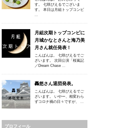
す。 七咲ぴえるでございま
す。 本日は月組トップコンビ
...
月組次期トップコンビに
月城かなとさんと海乃美
月さん就任発表！
こんばんは。 七咲ぴえるでご
ざいます。 次回公演「桜嵐記
／Dream Chase ...
轟悠さん退団発表。
こんばんは。 七咲ぴえるでご
ざいます。 いやー、相変わら
ずコロナ禍の日々ですが、 ...
プロフィール