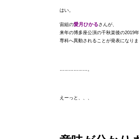
はい。
宙組の
愛月ひかる
さんが、
来年の博多座公演の千秋楽後の2019年
専科へ異動されることが発表になりま
………………。
えーっと、、、