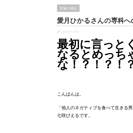
宝塚の雑記
愛月ひかるさんの専科へ
2018/10/18
最初に言っと
なるとめっち
な！？！？！？！
こんばんは。
「他人のネガティブを食べて生きる男
七咲ぴえるです。