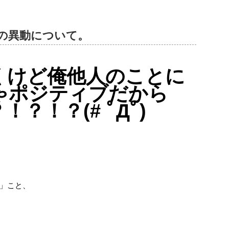
の異動について。
くけど俺他人のことに
ゃポジティブだから
？！？(# ﾟДﾟ)
」こと、