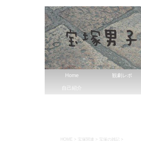
Home
観劇レポ
自己紹介
HOME
>
宝塚関連
>
宝塚の雑記
>