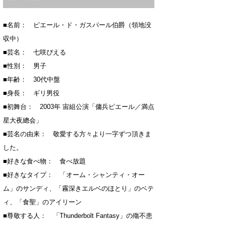
■名前： ピエール・ド・ガスパール伯爵（領地没
収中）
■芸名： 七咲ぴえる
■性別： 男子
■年齢： 30代中盤
■身長： ギリ男役
■初舞台： 2003年 宙組公演「傭兵ピエール／満点
星大夜總会」
■芸名の由来： 敬愛する方々より一字ずつ頂きま
した。
■好きな食べ物： 食べ放題
■好きなタイプ： 「オーム・シャンティ・オー
ム」のサンディ、「霧深きエルベのほとり」のベテ
ィ、「食聖」のアイリーン
■尊敬する人： 「Thunderbolt Fantasy」の殤不患