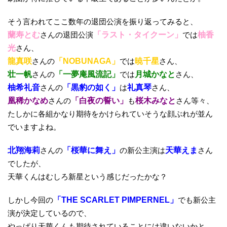
そう言われてここ数年の退団公演を振り返ってみると、
蘭寿とむ
さんの退団公演
「ラスト・タイクーン」
では
柚香
光
さん、
龍真咲
さんの
「NOBUNAGA」
では
暁千星
さん、
壮一帆
さんの
「一夢庵風流記」
では
月城かなと
さん、
柚希礼音
さんの
「黒豹の如く」
は
礼真琴
さん、
凰稀かなめ
さんの
「白夜の誓い」
も
桜木みなと
さん等々、
たしかに各組かなり期待をかけられていそうな顔ぶれが並ん
でいますよね。
北翔海莉
さんの
「桜華に舞え」
の新公主演は
天華えま
さん
でしたが、
天華くんはむしろ新星という感じだったかな？
しかし今回の
「THE SCARLET PIMPERNEL」
でも新公主
演が決定しているので、
やっぱり天華くんも期待されていることには違いないかと。