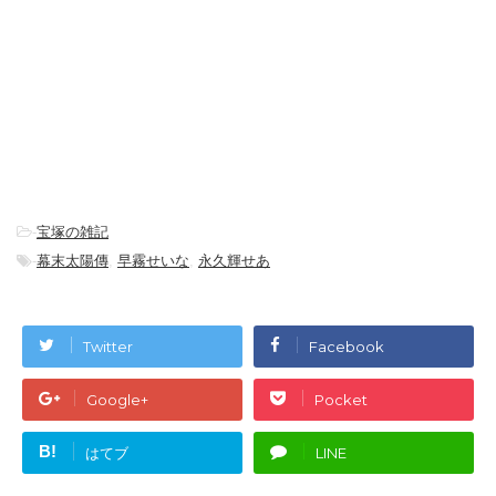
-
宝塚の雑記
-
幕末太陽傳
,
早霧せいな
,
永久輝せあ
Twitter
Facebook
Google+
Pocket
B!
はてブ
LINE