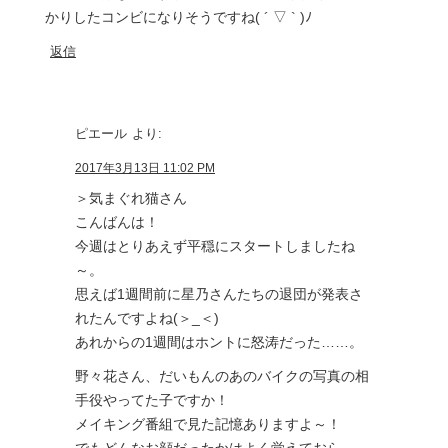
かりしたコンビになりそうですね( ´ ▽ ` )ﾉ
返信
ピエール
より:
2017年3月13日 11:02 PM
＞気まぐれ猫さん
こんばんは！
今週はとりあえず平穏にスタートしましたね
～。
思えば1週間前に星乃さんたちの退団が発表さ
れたんですよね(＞_＜)
あれからの1週間はホントに怒涛だった……。
野々花さん、だいもんのあのバイクの写真の相
手役やってた子ですか！
メイキング番組で見た記憶ありますよ～！