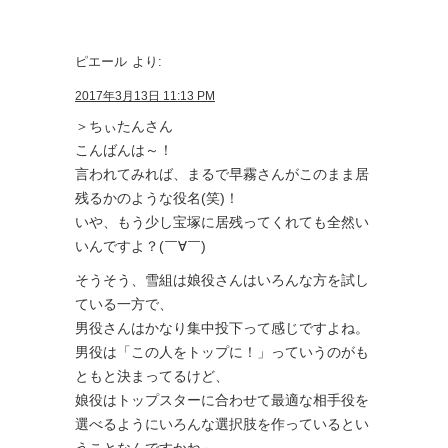
ピエール
より:
2017年3月13日 11:13 PM
＞ちぃたんさん
こんばんは～！
言われてみれば、まるで早霧さんがこのまま居
残るかのような役名(笑)！
いや、もう少し宝塚に居残ってくれても全然い
いんですよ？(￣∀￣)
そうそう、雪組は娘役さんはいろんな方を試し
ている一方で、
男役さんはかなり集中投下って感じですよね。
男役は「この人をトップに！」っていうのがも
ともと決まってるけど、
娘役はトップスターに合わせて最適な相手役を
選べるようにいろんな選択肢を作っているとい