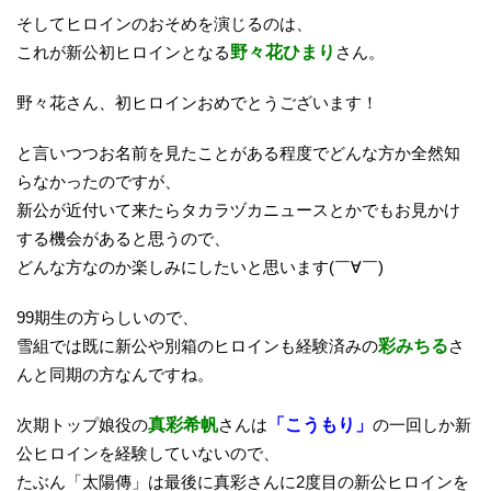
そしてヒロインのおそめを演じるのは、
これが新公初ヒロインとなる
野々花ひまり
さん。
野々花さん、初ヒロインおめでとうございます！
と言いつつお名前を見たことがある程度でどんな方か全然知
らなかったのですが、
新公が近付いて来たらタカラヅカニュースとかでもお見かけ
する機会があると思うので、
どんな方なのか楽しみにしたいと思います(￣∀￣)
99期生の方らしいので、
雪組では既に新公や別箱のヒロインも経験済みの
彩みちる
さ
んと同期の方なんですね。
次期トップ娘役の
真彩希帆
さんは
「こうもり」
の一回しか新
公ヒロインを経験していないので、
たぶん「太陽傳」は最後に真彩さんに2度目の新公ヒロインを