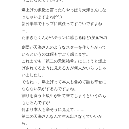
うことなんですかね～。
爆上げの象徴と言ったらやっぱり天海さんにな
っちゃいますよね(^^;)
新公学年でトップに就任ってすごいですよね
～、
たまきちくんがベテランに感じるほど(笑)(//∀//)
劇団が天海さんのようなスターを作りたがって
いるというのは僕もすごく感じます。
これまでも「第二の天海祐希」にしようと爆上
げされてるように見える方が何人かいらっしゃ
いましたし。
でもね～、爆上げって本人も含めて誰も幸せに
ならない気がするんですよね。
割りを食う上級生が出て来てしまうというのも
もちろんですが、
何より本人も辛そうに見えて……。
第二の天海さんなんて生み出さなくていいか
ら、