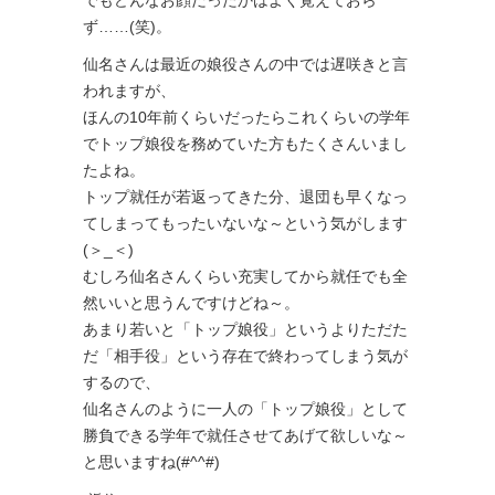
でもどんなお顔だったかはよく覚えておら
ず……(笑)。
仙名さんは最近の娘役さんの中では遅咲きと言
われますが、
ほんの10年前くらいだったらこれくらいの学年
でトップ娘役を務めていた方もたくさんいまし
たよね。
トップ就任が若返ってきた分、退団も早くなっ
てしまってもったいないな～という気がします
(＞_＜)
むしろ仙名さんくらい充実してから就任でも全
然いいと思うんですけどね～。
あまり若いと「トップ娘役」というよりただた
だ「相手役」という存在で終わってしまう気が
するので、
仙名さんのように一人の「トップ娘役」として
勝負できる学年で就任させてあげて欲しいな～
と思いますね(#^^#)