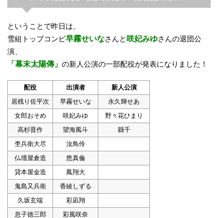
ということで昨日は、
雪組トップコンビ
早霧せいな
さんと
咲妃みゆ
さんの退団公
演、
「幕末太陽傳」
の新人公演の一部配役が発表になりました！
配役
出演者
新人公演
居残り佐平次
早霧せいな
永久輝せあ
女郎おそめ
咲妃みゆ
野々花ひまり
高杉晋作
望海風斗
縣千
杢兵衛大尽
汝鳥伶
仏壇屋倉造
悠真倫
貸本屋金造
鳳翔大
鬼島又兵衛
香綾しずる
久坂玄端
彩凪翔
息子徳三郎
彩風咲奈