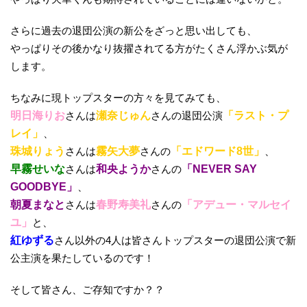
さらに過去の退団公演の新公をざっと思い出しても、
やっぱりその後かなり抜擢されてる方がたくさん浮かぶ気が
します。
ちなみに現トップスターの方々を見てみても、
明日海りお
さんは
瀬奈じゅん
さんの退団公演
「ラスト・プ
レイ」
、
珠城りょう
さんは
霧矢大夢
さんの
「エドワード8世」
、
早霧せいな
さんは
和央ようか
さんの
「NEVER SAY
GOODBYE」
、
朝夏まなと
さんは
春野寿美礼
さんの
「アデュー・マルセイ
ユ」
と、
紅ゆずる
さん以外の4人は皆さんトップスターの退団公演で新
公主演を果たしているのです！
そして皆さん、ご存知ですか？？