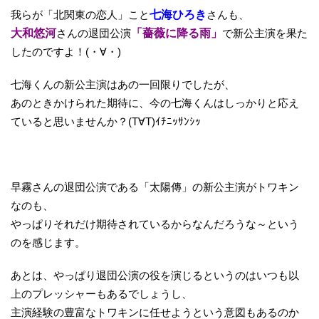
我らが「北関東の恋人」こと
七海ひろき
さんも、
大和悠河
さんの退団公演
「薔薇に降る雨」
で新公主演を果た
したのですよ！(・∀・)
七海くんの新公主演はあの一回限りでしたが、
あのときかけられた期待に、今の七海くんはしっかりと応え
ていると思いませんか？(T∀T)ｲﾁﾆｯｻﾝｼｯ
早霧さんの退団公演である「太陽傳」の新公主演がトワキン
なのも、
やっぱりそれだけ期待されているからなんだろうな～という
のを感じます。
あとは、やっぱり退団公演の役を演じるというのはいつも以
上のプレッシャーもあるでしょうし、
主演経験の豊富なトワキンに任せようという意図もあるのか