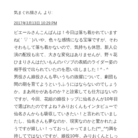
気まぐれ猫さん
より:
2017年3月13日 10:29 PM
ピエールさんこんばんは！今日は落ち着かれています
ね( ´ ▽ ` )ﾉいや、色々な感情になる宝塚ですが、そわ
そわもして落ち着かないので、気持ちも休憩。新人公
演の配役も出て、大きな変化はありませんが、野々花
ひまりさんはだいもんのパソブの表紙のライダー姿の
相手役で出られていたのを思い出しました！^ - ^
男役さん娘役さんも早いうちの抜擢について、劇団も
間の期を育てようというふうにはならないのでしょう
か。まあ何かがあるのか？と詮索しても仕方はないの
ですが。今回、花組の娘役トップに仙名さんが10年目
で選ばれたのですよね？みりおくんもインタビューで
仙名さんからも吸収していきたい！と言われていまし
たし、仙名さんも夢なのか、現実なのかと驚かれたよ
うですが嬉しい！っておっしゃってました(*^_^*)満を
持してではないですが、娘役10年、みりおくんとしっ