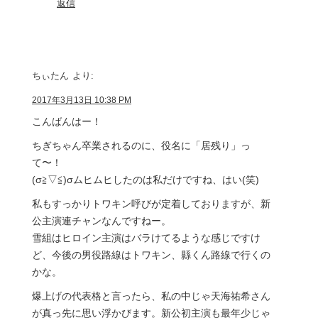
返信
ちぃたん
より:
2017年3月13日 10:38 PM
こんばんはー！
ちぎちゃん卒業されるのに、役名に「居残り」っ
て〜！
(σ≧▽≦)σムヒムヒしたのは私だけですね、はい(笑)
私もすっかりトワキン呼びが定着しておりますが、新
公主演連チャンなんですねー。
雪組はヒロイン主演はバラけてるような感じですけ
ど、今後の男役路線はトワキン、縣くん路線で行くの
かな。
爆上げの代表格と言ったら、私の中じゃ天海祐希さん
が真っ先に思い浮かびます。新公初主演も最年少じゃ