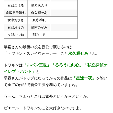
女郎こはる
星乃あんり
倉蔵息子清七
永久輝せあ
女中おひさ
真彩希帆
女郎おうの
星南のぞみ
女郎おつね
彩みちる
早霧さんの最後の役を新公で演じるのは、
「トワキン・スカイウォーカー」こと
永久輝せあ
さん。
トワキンは
「ルパン三世」「るろうに剣心」「私立探偵ケ
イレブ・ハント」
と、
早霧さんがトップになってからの作品は
「星逢一夜」
を除い
て全ての作品で新公主演を務めていますね。
うーん、ちょっとこれは意外というか何というか。
ピエール、トワキンのこと大好きなのですよ。