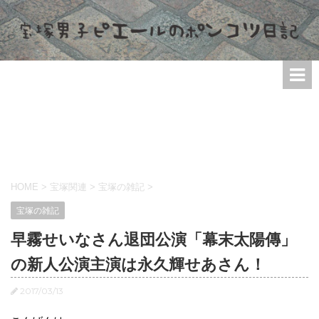
HOME
>
宝塚関連
>
宝塚の雑記
>
宝塚の雑記
早霧せいなさん退団公演「幕末太陽傳」
の新人公演主演は永久輝せあさん！
2017/03/13