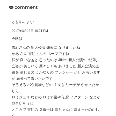
comment
ともりん
より:
2017年3月13日 10:21 PM
今晩は
雪組さんの 新人公演 発表に なりましたね
せあ さん 雪組さんの ホープですね
私が 良いなぁと 思ったのは JINの 新人公演の 火消し
立姿が 美しいく 凛々しくも ありました 新人公演の主
役を 演じるのは かなりの プレシャー かと おもいます
が 頑張って貰いたいです
そろそろ バウ劇場などの 主役も リーチが かかったか
しら
ロミジュリ などの ロミオ役や 初恋 ノクターン などが
似合いそうね
ところで 雪組の ２番手は 咲ちゃんに 決まったのかし
ら