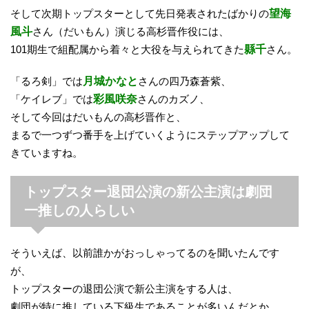
そして次期トップスターとして先日発表されたばかりの
望海
風斗
さん（だいもん）演じる高杉晋作役には、
101期生で組配属から着々と大役を与えられてきた
縣千
さん。
「るろ剣」では
月城かなと
さんの四乃森蒼紫、
「ケイレブ」では
彩風咲奈
さんのカズノ、
そして今回はだいもんの高杉晋作と、
まるで一つずつ番手を上げていくようにステップアップして
きていますね。
トップスター退団公演の新公主演は劇団
一推しの人らしい
そういえば、以前誰かがおっしゃってるのを聞いたんです
が、
トップスターの退団公演で新公主演をする人は、
劇団が特に推している下級生であることが多いんだとか。