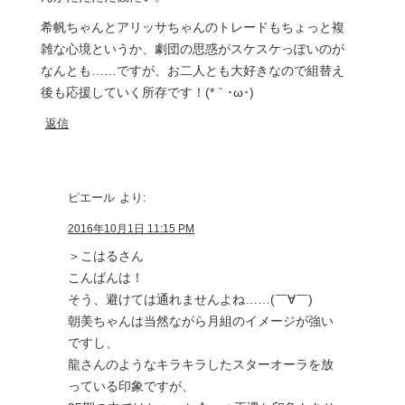
希帆ちゃんとアリッサちゃんのトレードもちょっと複
雑な心境というか、劇団の思惑がスケスケっぽいのが
なんとも……ですが、お二人とも大好きなので組替え
後も応援していく所存です！(*｀･ω･)ゞ
返信
ピエール
より:
2016年10月1日 11:15 PM
＞こはるさん
こんばんは！
そう、避けては通れませんよね……(￣∀￣)
朝美ちゃんは当然ながら月組のイメージが強い
ですし、
龍さんのようなキラキラしたスターオーラを放
っている印象ですが、