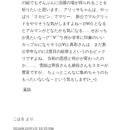
の組でもぞんぶんに活躍の場が得られることを
祈りたいと思います。 アリッサちゃんは、やっ
ぱり「スカピン」でマリー、 新公でマルグリッ
ドをやりそうな気がしますよね～(//∀//) となる
とアルマンがどなたかも気になる……せおっち
が見たいな～(*￣∀￣*) 何か非常に印象のいい
カップルになりそう(≧∀≦) 真彩さんは、まだ新
公学年なのに2度目の組替えというのもビック
リですよね。 当初の思惑と何かが変わったの
か……。 雪組は男役さんも娘役さんもスターが
豊富ですが、 ちょっとこんなに集めちゃうのも
もったいないな～という気もします(>_<)
返信
こはる
より:
2016年10月1日 10:25 PM