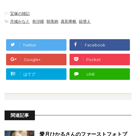
-
宝塚の雑記
-
月城かなと
,
有沙瞳
,
朝美絢
,
真彩希帆
,
組替え
Twitter
Facebook
Google+
Pocket
B!
はてブ
LINE
関連記事
愛月ひかるさんのファーストフォトブ