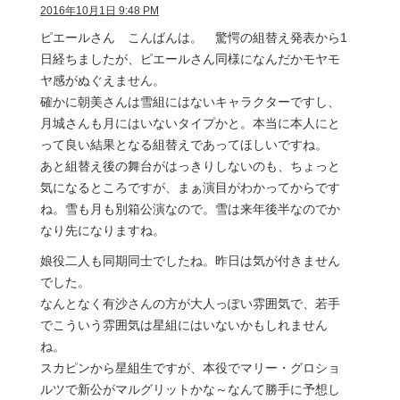
2016年10月1日 9:48 PM
ピエールさん こんばんは。 驚愕の組替え発表から1
日経ちましたが、ピエールさん同様になんだかモヤモ
ヤ感がぬぐえません。
確かに朝美さんは雪組にはないキャラクターですし、
月城さんも月にはいないタイプかと。本当に本人にと
って良い結果となる組替えであってほしいですね。
あと組替え後の舞台がはっきりしないのも、ちょっと
気になるところですが、まぁ演目がわかってからです
ね。雪も月も別箱公演なので。雪は来年後半なのでか
なり先になりますね。
娘役二人も同期同士でしたね。昨日は気が付きません
でした。
なんとなく有沙さんの方が大人っぽい雰囲気で、若手
でこういう雰囲気は星組にはいないかもしれません
ね。
スカピンから星組生ですが、本役でマリー・グロショ
ルツで新公がマルグリットかな～なんて勝手に予想し