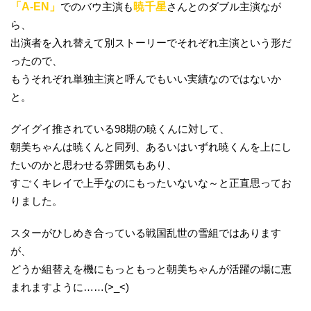
「A-EN」
でのバウ主演も
暁千星
さんとのダブル主演なが
ら、
出演者を入れ替えて別ストーリーでそれぞれ主演という形だ
ったので、
もうそれぞれ単独主演と呼んでもいい実績なのではないか
と。
グイグイ推されている98期の暁くんに対して、
朝美ちゃんは暁くんと同列、あるいはいずれ暁くんを上にし
たいのかと思わせる雰囲気もあり、
すごくキレイで上手なのにもったいないな～と正直思ってお
りました。
スターがひしめき合っている戦国乱世の雪組ではあります
が、
どうか組替えを機にもっともっと朝美ちゃんが活躍の場に恵
まれますように……(>_<)