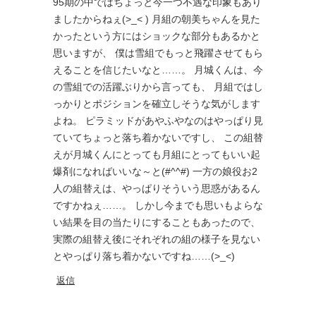
95期の中ではちょっと今一つ不遇な印象もあり
ましたからねぇ(>_< ) 月組の朝美ちゃんを見た
かったという方にはショックな部分もあるかと
思いますが、 僕は雪組でもっと飛躍させてもら
えることを信じたいなと……。 月城くんは、今
の雪組での活躍ぶりから言っても、 月組ではし
っかりとポジションを確立しそうな気がします
よね。 ピラミッドがあやふやなのはやっぱり見
ていてちょっと落ち着かないですし、 この組替
えが月城くんにとっても月組にとってもいい起
爆剤になればいいな～と(#^^#) 一方の娘役お2
人の組替えは、やっぱりそういう思惑があるん
ですかねぇ……。 しかし今までも思いもよらな
い結果を目の当たりにすることもあったので、
実際の組替え後にそれぞれの組の様子を見ない
とやっぱり落ち着かないですね……(>_<)
返信