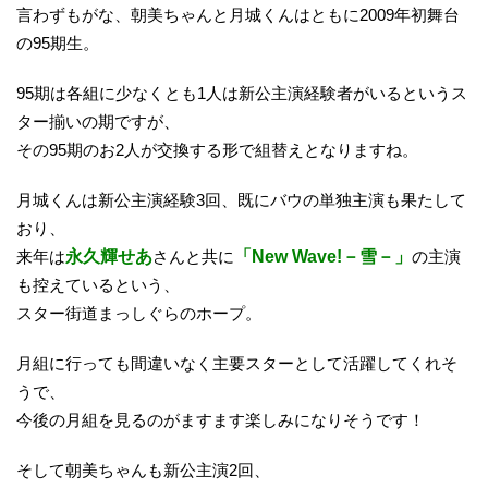
言わずもがな、朝美ちゃんと月城くんはともに2009年初舞台
の95期生。
95期は各組に少なくとも1人は新公主演経験者がいるというス
ター揃いの期ですが、
その95期のお2人が交換する形で組替えとなりますね。
月城くんは新公主演経験3回、既にバウの単独主演も果たして
おり、
来年は
永久輝せあ
さんと共に
「New Wave!－雪－」
の主演
も控えているという、
スター街道まっしぐらのホープ。
月組に行っても間違いなく主要スターとして活躍してくれそ
うで、
今後の月組を見るのがますます楽しみになりそうです！
そして朝美ちゃんも新公主演2回、