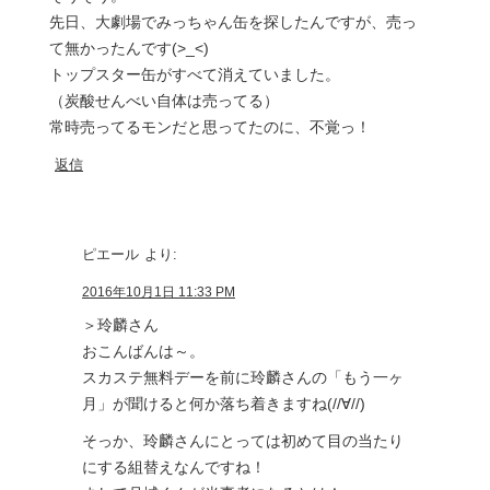
先日、大劇場でみっちゃん缶を探したんですが、売っ
て無かったんです(>_<)
トップスター缶がすべて消えていました。
（炭酸せんべい自体は売ってる）
常時売ってるモンだと思ってたのに、不覚っ！
返信
ピエール
より:
2016年10月1日 11:33 PM
＞玲麟さん
おこんばんは～。
スカステ無料デーを前に玲麟さんの「もう一ヶ
月」が聞けると何か落ち着きますね(//∀//)
そっか、玲麟さんにとっては初めて目の当たり
にする組替えなんですね！