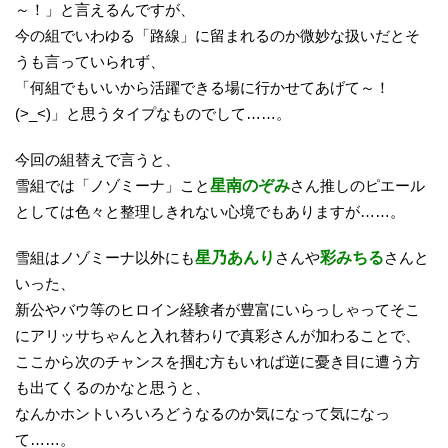
～！」と言えるんですが、
今の組でいわゆる「路線」に留まれるのか微妙な扱いだとそ
うも言っていられず、
「何組でもいいから活躍できる場に行かせてあげて～！
(>_<)」と思うタイプなものでして……。
今回の組替えで言うと、
雪組では「ノゾミーナ」こと
星南のぞみ
さん推しのピエール
としては色々と整理しきれない心境でもありますが……。
雪組はノゾミーナ以外にも
星乃あんり
さんや
彩みちる
さんと
いった、
新公やバウ等のヒロイン経験者が豊富にいらっしゃってそこ
にアリッサちゃんと入れ替わりで真彩さんが加わることで、
ここから次のチャンスを掴む方もいれば逆に憂き目に遭う方
も出てくるのかなと思うと、
なんかホントいろいろどうなるのか気になって気になっ
て……。