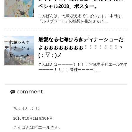
ペシャル2018」ポスター。
こんばんは。 七咲ぴえるでございます。 本日は
「ルリザベート」の感想を書かせてい ...
最愛なる七海ひろきディナーショーだ
よぉぉぉぉぉぉぉぉ！！！！！！！ヽ
(；▽；)ノ
こんばんはーーーー！！！！ 宝塚男子ピエールです
ーーーー！！！！ 皆様ーーーー！ ...
comment
ちえりん
より:
2016年10月1日 9:36 PM
こんばんはピエールさん。