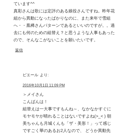
ています^^
真彩さんは歌には定評のある娘役さんですね。昨年花
組から異動になったばかりなのに、また来年で雪組
へ・・凰稀さんパターンであるといいのですが。。過
去にも何のための組替え？と思うような人事もあった
ので、そんなこがないことを願いたいです。
返信
ピエール
より:
2016年10月1日 11:09 PM
＞メイさん
こんばんは！
組替えは一大事ですもんね～、なかなかすぐに
モヤモヤが晴れることはないですよね(>_< ) 朝
美ちゃんも月城くんも「ザ・美形！」って感じ
ですごく華のあるお2人なので、 どうか異動先