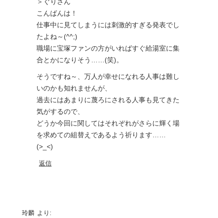
＞ぐりさん
こんばんは！
仕事中に見てしまうには刺激的すぎる発表でし
たよね～(^^;)
職場に宝塚ファンの方がいればすぐ給湯室に集
合とかになりそう……(笑)。
そうですね～、万人が幸せになれる人事は難し
いのかも知れませんが、
過去にはあまりに蔑ろにされる人事も見てきた
気がするので、
どうか今回に関してはそれぞれがさらに輝く場
を求めての組替えであるよう祈ります……
(>_<)
返信
玲麟
より: