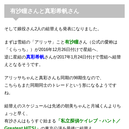
有沙瞳さんと真彩希帆さん
そして娘役さん2人の組替えも発表になりました。
まずは雪組の「アリッサ」こと
有沙瞳
さん（公式の愛称は
「くらっち」）が2016年12月26日付けで星組へ、
逆に星組の
真彩希帆
さんが2017年1月24日付けで雪組へ組替
えとなるそうです。
アリッサちゃんと真彩さんも同期の98期生なので、
こちらもまた同期同士のトレードという形になるようです
ね。
組替えのスケジュールは先述の朝美ちゃんと月城くんよりち
ょっと早く、
有沙さんはもうすぐ始まる
「私立探偵ケイレブ・ハント／
Greatest HITS!」
の東京公演を最後に組替え。