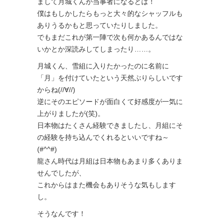
まして月城くんが当事者になるとは！
僕はもしかしたらもっと大々的なシャッフルも
ありうるかもと思っていたりしました。
でもまだこれが第一陣で次も何かあるんではな
いかとか深読みしてしまったり……。
月城くん、雪組に入りたかったのに名前に
「月」を付けていたという天然ぶりらしいです
からね(//∀//)
逆にそのエピソードが面白くて好感度が一気に
上がりましたが(笑)。
日本物はたくさん経験できましたし、月組にそ
の経験を持ち込んでくれるといいですね～
(#^^#)
龍さん時代は月組は日本物もあまり多くありま
せんでしたが、
これからはまた機会もありそうな気もします
し。
そうなんです！