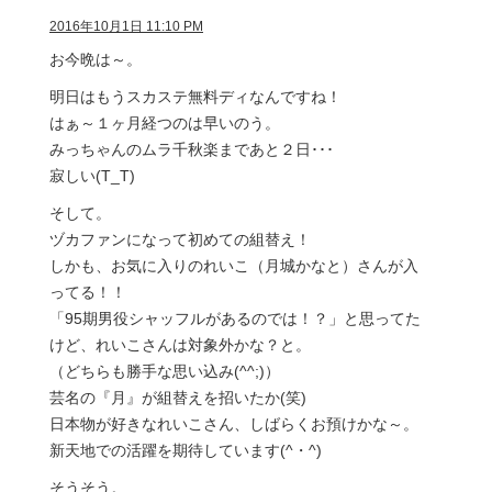
2016年10月1日 11:10 PM
お今晩は～。
明日はもうスカステ無料ディなんですね！
はぁ～１ヶ月経つのは早いのう。
みっちゃんのムラ千秋楽まであと２日･･･
寂しい(T_T)
そして。
ヅカファンになって初めての組替え！
しかも、お気に入りのれいこ（月城かなと）さんが入
ってる！！
「95期男役シャッフルがあるのでは！？」と思ってた
けど、れいこさんは対象外かな？と。
（どちらも勝手な思い込み(^^;)）
芸名の『月』が組替えを招いたか(笑)
日本物が好きなれいこさん、しばらくお預けかな～。
新天地での活躍を期待しています(^・^)
そうそう。