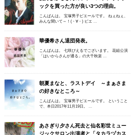
ックを買った方が良い3つの理由。
こんばんは。 宝塚男子ピエールです。 ねぇねぇ、
みんな聞いて～！(・∀・) ピエ ...
華優希さん退団発表。
こんばんは。 七咲ぴえるでございます。 花組公演
「はいからさんが通る」の大千秋楽 ...
朝夏まなと、ラストデイ ～まぁさま
の好きなところ～
こんばんは。 宝塚男子ピエールです。 ということ
で、本日2017年11月19日。 ...
あさぎり夕さん死去と仙名彩世ミュー
ジックサロン出演者と「タカラヅカス