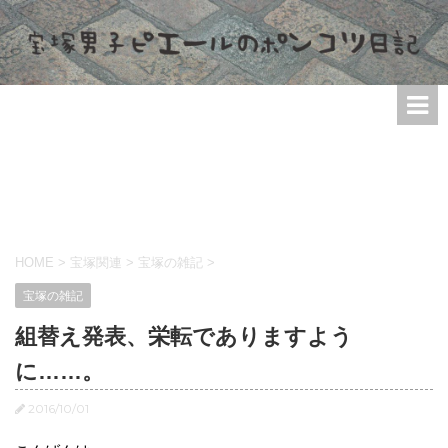
HOME
>
宝塚関連
>
宝塚の雑記
>
宝塚の雑記
組替え発表、栄転でありますよう
に……。
2016/10/01