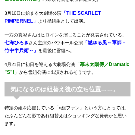
3月10日に始まる大劇場公演
「THE SCARLET
PIMPERNEL」
より星組生として出演。
一方の真彩さんはヒロインを演じることが発表されている、
七海ひろき
さん主演のバウホール公演
「燃ゆる風～軍師・
竹中半兵衛～」
を最後に雪組へ。
4月21日に初日を迎える大劇場公演
「幕末太陽傳／Dramatic
"S"!」
から雪組公演に出演されるそうです。
気になるのは組替え後の立ち位置……。
特定の組を応援している「○組ファン」という方にとっては、
たぶんどんな形であれ組替えはショッキングな発表かと思い
ます。