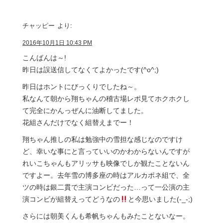
チャッピー
より:
2016年10月1日 10:43 PM
こんばんは～!
昨日は誤送信してなくてよかったです(^o^;)
昨日はホントにびっくりでしたね～。
私なんて朝から翔ちゃんの稽古場レポ見てホクホクし
て完全にかんっぜんに油断してました。
花組さんだけでなく組替えまでー！
翔ちゃん推しの私は勉強中の雪担な感じなのですけ
ど、幸いな事にと言っていいのかわからないんですが
れいこちゃんもアリッサも映像でしか観たことないん
ですよー。去年雪の博多座の時はアルカポネ組で、全
ツの時は銀二貫で主演コンビだった…って一公演の主
演コンビが組替えってどうなの
と今思いました(-_-;)
さらには朝美くんも希帆ちゃんもみたことないなー。