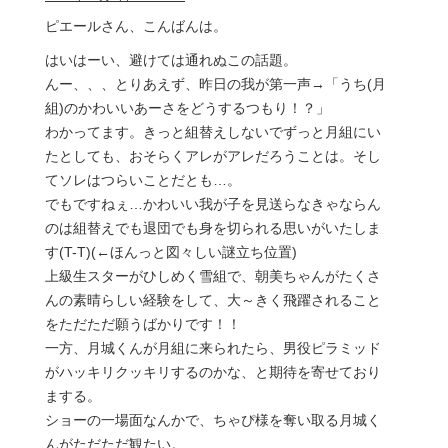
ピエールさん、こんばんは。
はいはーい、避けては通れぬこの話題。
んー、、、とりあえず、昨日の我が第一声→「うち(月
組)のかわいいあーさをどうするつもり！？」
わかってます。きっと組替えしないでずっと月組にい
たとしても、おそらくアレがアレだろうことは。そし
てソレはつらいことだとも…。
でもですねぇ…かわいい我が子を見送らなきゃならん
のは組替えでも退団でも身を切られる思いがいたしま
す(T-T)(←ほんっと図々しい謎立ち位置)
上級生スターがひしめく雪組で、朝美ちゃんがたくさ
んの素晴らしい経験をして、大～きく飛躍されること
をただただ願うばかりです！！
一方、月城くんが月組に来られたら、男役ピラミッド
がハッキリクッキリするのかな、と期待を寄せており
まする。
ショーの一場面なんかで、ちゃぴ様を奪い取る月城く
んがただただ観たい。