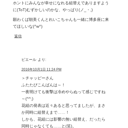
ホントにみんなが幸せになれる組替えでありますよう
に(ToT)むずかしいのかな、やっぱり(ノ_・,)
願わくば朝美くんとれいこちゃんも一緒に博多座に来
てほしいな(^w^)
返信
ピエール
より:
2016年10月1日 11:24 PM
＞チャッピーさん
ふたたびこんばんは～！
一夜明けても衝撃は冷めやらぬって感じですね
～(^^;)
花組の発表は近々あると思ってましたが、まさ
か同時に組替えまで……！
しかも、花組には影響の無い組替え、だったら
同時じゃなくても……と(笑)。