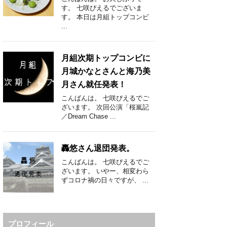
す。 七咲ぴえるでございま
す。 本日は月組トップコンビ
...
月組次期トップコンビに
月城かなとさんと海乃美
月さん就任発表！
こんばんは。 七咲ぴえるでご
ざいます。 次回公演「桜嵐記
／Dream Chase ...
轟悠さん退団発表。
こんばんは。 七咲ぴえるでご
ざいます。 いやー、相変わら
ずコロナ禍の日々ですが、 ...
プロフィール