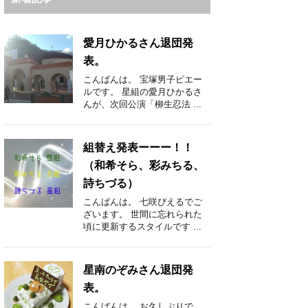
愛月ひかるさん退団発
表。
こんばんは。 宝塚男子ピエー
ルです。 星組の愛月ひかるさ
んが、次回公演「柳生忍法 ...
組替え発表ーーー！！
（和希そら、彩みちる、
詩ちづる）
こんばんは。 七咲ぴえるでご
ざいます。 世間に忘れられた
頃に更新するスタイルです ...
星南のぞみさん退団発
表。
こんばんは。 お久しぶりで