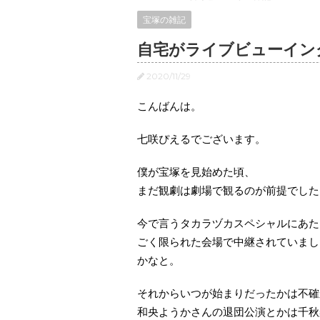
宝塚の雑記
自宅がライブビューイン
2020/11/29
こんばんは。
七咲ぴえるでございます。
僕が宝塚を見始めた頃、
まだ観劇は劇場で観るのが前提でした
今で言うタカラヅカスペシャルにあた
ごく限られた会場で中継されていまし
かなと。
それからいつが始まりだったかは不確
和央ようかさんの退団公演とかは千秋