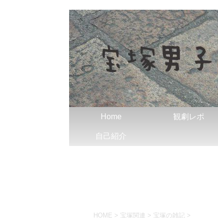
Home
観劇レポ
自己紹介
HOME
>
宝塚関連
>
宝塚の雑記
>