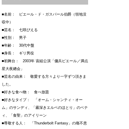
■名前： ピエール・ド・ガスパール伯爵（領地没
収中）
■芸名： 七咲ぴえる
■性別： 男子
■年齢： 30代中盤
■身長： ギリ男役
■初舞台： 2003年 宙組公演「傭兵ピエール／満点
星大夜總会」
■芸名の由来： 敬愛する方々より一字ずつ頂きま
した。
■好きな食べ物： 食べ放題
■好きなタイプ： 「オーム・シャンティ・オー
ム」のサンディ、「霧深きエルベのほとり」のベテ
ィ、「食聖」のアイリーン
■尊敬する人： 「Thunderbolt Fantasy」の殤不患