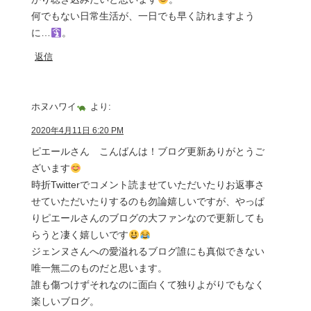
何でもない日常生活が、一日でも早く訪れますよう
に…
。
返信
ホヌハワイ
より:
2020年4月11日 6:20 PM
ピエールさん こんばんは！ブログ更新ありがとうご
ざいます
時折Twitterでコメント読ませていただいたりお返事さ
せていただいたりするのも勿論嬉しいですが、やっぱ
りピエールさんのブログの大ファンなので更新しても
らうと凄く嬉しいです
ジェンヌさんへの愛溢れるブログ誰にも真似できない
唯一無二のものだと思います。
誰も傷つけずそれなのに面白くて独りよがりでもなく
楽しいブログ。