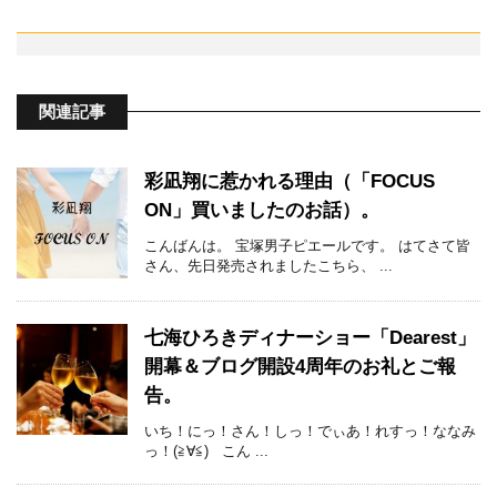
関連記事
彩凪翔に惹かれる理由（「FOCUS
ON」買いましたのお話）。
こんばんは。 宝塚男子ピエールです。 はてさて皆
さん、先日発売されましたこちら、 ...
七海ひろきディナーショー「Dearest」
開幕＆ブログ開設4周年のお礼とご報
告。
いち！にっ！さん！しっ！でぃあ！れすっ！ななみ
っ！(≧∀≦) こん ...