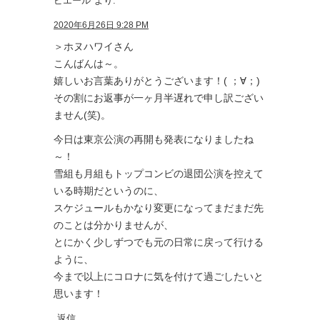
ピエール
より:
2020年6月26日 9:28 PM
＞ホヌハワイさん
こんばんは～。
嬉しいお言葉ありがとうございます！( ；∀；)
その割にお返事が一ヶ月半遅れで申し訳ござい
ません(笑)。
今日は東京公演の再開も発表になりましたね
～！
雪組も月組もトップコンビの退団公演を控えて
いる時期だというのに、
スケジュールもかなり変更になってまだまだ先
のことは分かりませんが、
とにかく少しずつでも元の日常に戻って行ける
ように、
今まで以上にコロナに気を付けて過ごしたいと
思います！
返信