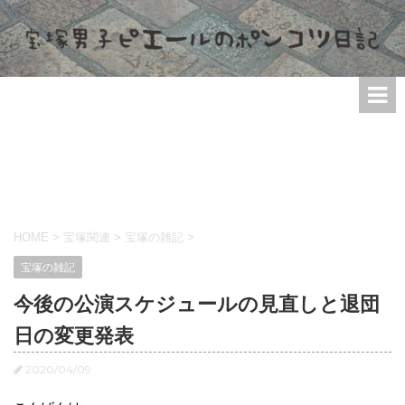
HOME
>
宝塚関連
>
宝塚の雑記
>
宝塚の雑記
今後の公演スケジュールの見直しと退団
日の変更発表
2020/04/09