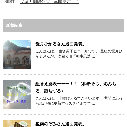
NEXT
宝塚大劇場公演、再開決定！！
新着記事
愛月ひかるさん退団発表。
こんばんは。 宝塚男子ピエールです。 星組の愛月ひ
かるさんが、次回公演「柳生忍法 ...
組替え発表ーーー！！（和希そら、彩みち
る、詩ちづる）
こんばんは。 七咲ぴえるでございます。 世間に忘れ
られた頃に更新するスタイルです ...
星南のぞみさん退団発表。