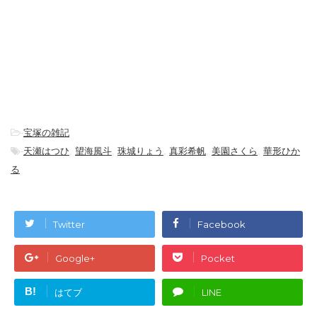
-
宝塚の雑記
-
天瀬はつひ
,
望海風斗
,
珠城りょう
,
真彩希帆
,
美園さくら
,
華形ひか
る
Twitter
Facebook
Google+
Pocket
B!
はてブ
LINE