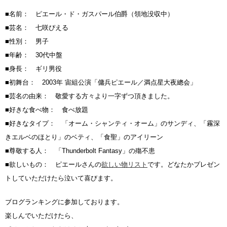
■名前： ピエール・ド・ガスパール伯爵（領地没収中）
■芸名： 七咲ぴえる
■性別： 男子
■年齢： 30代中盤
■身長： ギリ男役
■初舞台： 2003年 宙組公演「傭兵ピエール／満点星大夜總会」
■芸名の由来： 敬愛する方々より一字ずつ頂きました。
■好きな食べ物： 食べ放題
■好きなタイプ： 「オーム・シャンティ・オーム」のサンディ、「霧深
きエルベのほとり」のベティ、「食聖」のアイリーン
■尊敬する人： 「Thunderbolt Fantasy」の殤不患
■欲しいもの： ピエールさんの
欲しい物リスト
です。どなたかプレゼン
トしていただけたら泣いて喜びます。
ブログランキングに参加しております。
楽しんでいただけたら、