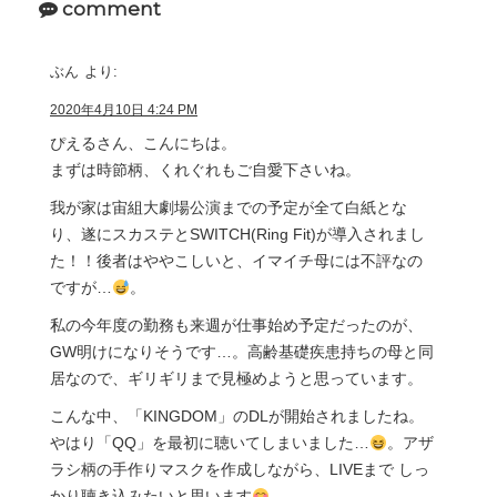
comment
ぶん
より:
2020年4月10日 4:24 PM
ぴえるさん、こんにちは。
まずは時節柄、くれぐれもご自愛下さいね。
我が家は宙組大劇場公演までの予定が全て白紙とな
り、遂にスカステとSWITCH(Ring Fit)が導入されまし
た！！後者はややこしいと、イマイチ母には不評なの
ですが…
。
私の今年度の勤務も来週が仕事始め予定だったのが、
GW明けになりそうです…。高齢基礎疾患持ちの母と同
居なので、ギリギリまで見極めようと思っています。
こんな中、「KINGDOM」のDLが開始されましたね。
やはり「QQ」を最初に聴いてしまいました…
。アザ
ラシ柄の手作りマスクを作成しながら、LIVEまで しっ
かり聴き込みたいと思います
。