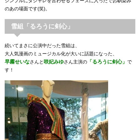
シンプルにダジャレを言わせるフェーズに入ったでお馴染み
のあの場面です(笑)。
雪組「るろうに剣心」
続いてまさに公演中だった雪組は、
大人気漫画のミュージカル化が大いに話題になった、
早霧せいな
さんと
咲妃みゆ
さん主演の
「るろうに剣心」
で
す！