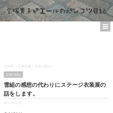
HOME
>
宝塚関連
>
宝塚の雑記
>
宝塚の雑記
雪組の感想の代わりにステージ衣装展の
話をします。
2016/12/25