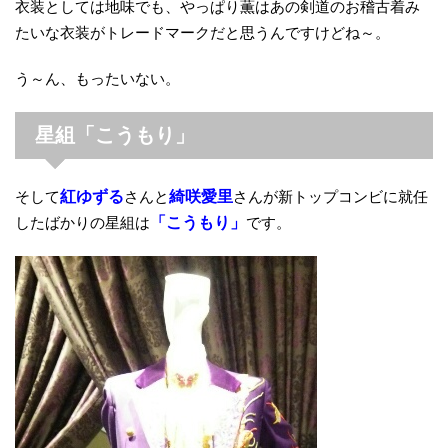
衣装としては地味でも、やっぱり薫はあの剣道のお稽古着み
たいな衣装がトレードマークだと思うんですけどね～。
う～ん、もったいない。
星組「こうもり」
そして
紅ゆずる
さんと
綺咲愛里
さんが新トップコンビに就任
したばかりの星組は
「こうもり」
です。