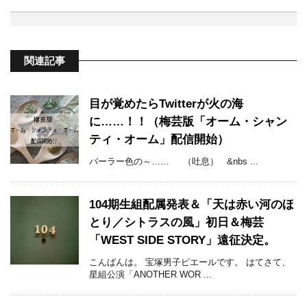
関連記事
目が覚めたらTwitterが火の海
に……！！（梅芸版「オーム・シャン
ティ・オーム」配信開始）
バーラー色の～…… （吐息） &nbs ...
104期生組配属発表＆「天は赤い河のほ
とり／シトラスの風」初日＆梅芸
「WEST SIDE STORY」遠征決定。
こんばんは。 宝塚男子ピエールです。 はてさて、
星組公演「ANOTHER WOR ...