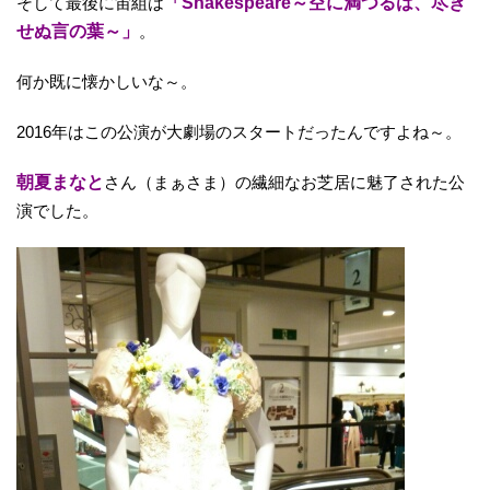
そして最後に宙組は
「Shakespeare～空に満つるは、尽き
せぬ言の葉～」
。
何か既に懐かしいな～。
2016年はこの公演が大劇場のスタートだったんですよね～。
朝夏まなと
さん（まぁさま）の繊細なお芝居に魅了された公
演でした。