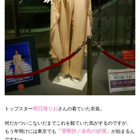
トップスター
明日海りお
さんの着ていた衣装。
何だかついこないだまでこれを観ていた気がするのですが、
もう年明けには東京でも
「雪華抄／金色の砂漠」
が始まるん
ですね～。