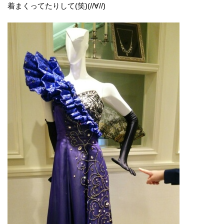
着まくってたりして(笑)(//∀//)