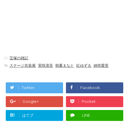
-
宝塚の雑記
-
ステージ衣装展
,
実咲凛音
,
朝夏まなと
,
紅ゆずる
,
綺咲愛里
Twitter
Facebook
Google+
Pocket
B!
はてブ
LINE