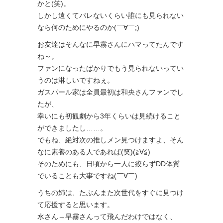
かと(笑)。
しかし遠くてバレないくらい誰にも見られない
なら何のためにやるのか(￣∀￣;)
お友達はそんなに早霧さんにハマってたんです
ね～。
ファンになったばかりでもう見られないってい
うのは淋しいですねぇ。
ガスパール家は全員最初は和央さんファンでし
たが、
幸いにも初観劇から3年くらいは見続けること
ができましたし……。
でもね、絶対次の推しメン見つけますよ、そん
なに素養のある人であれば(笑)(≧∀≦)
そのためにも、日頃から一人に絞らずDD体質
でいることも大事ですね(￣∀￣)
うちの姉は、たぶんまた次世代をすぐに見つけ
て応援すると思います。
水さん→早霧さんって飛んだわけではなく、