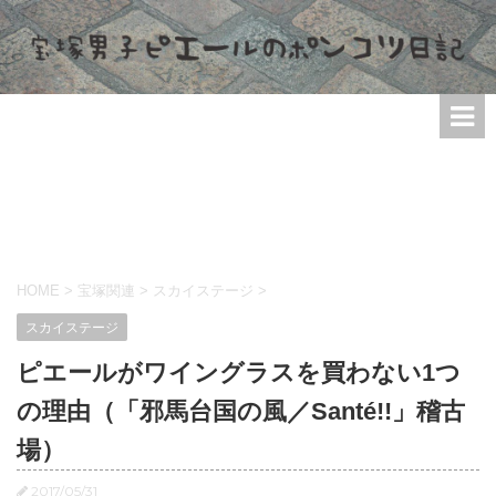
HOME
>
宝塚関連
>
スカイステージ
>
スカイステージ
ピエールがワイングラスを買わない1つ
の理由（「邪馬台国の風／Santé!!」稽古
場）
2017/05/31