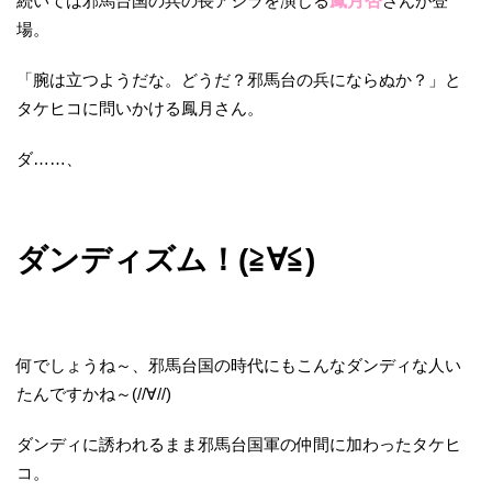
続いては邪馬台国の兵の長アシラを演じる
鳳月杏
さんが登
場。
「腕は立つようだな。どうだ？邪馬台の兵にならぬか？」と
タケヒコに問いかける鳳月さん。
ダ……、
ダンディズム！(≧∀≦)
何でしょうね～、邪馬台国の時代にもこんなダンディな人い
たんですかね～(//∀//)
ダンディに誘われるまま邪馬台国軍の仲間に加わったタケヒ
コ。