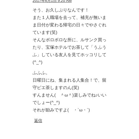
2017年6月1日 9:20 AM
そう、お久しぶりなんです！
また１人職場を去って、補充が無いま
ま日付が変わる帰宅の日々でやさぐれ
ています(笑)
そんなボロボロな所に、ルサンク買っ
たり、宝塚ホテルでお茶して「うふう
ふ」している友人を見てホッコリして
(^_^)
ふふふ。
日曜日にね、集まれる人集合！で、留
守ピエ茶しますのん(笑)
すんません( ＾ω＾)楽しみでね♪いい
でしょー(^_^)
それが励みですよ( ・`ω・´)
返信