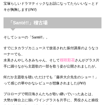
宝塚らしいドラマティックなお話になってたらいいな～とド
キが胸胸します(//∀//)
「Santé!!」稽古場
そしてショーの「Santé!!」。
すでにタカラヅカニュースで放送された振付講座のようなコ
ーナーでも、
水美さんやしろきみちゃん、そして
桜咲彩花
さんがグラス片
手に踊りながら主題歌の一部を歌う姿が公開されましたが。
何だか主題歌を聴いただけでも「藤井大介先生のショー！」
って感じの華やかなレビューが想像されました(//∀//)
プロローグで明日海さんたちが歌い継いでいったあとは、
大勢が舞台上に揃いワイングラスを片手に、男役さんと娘役