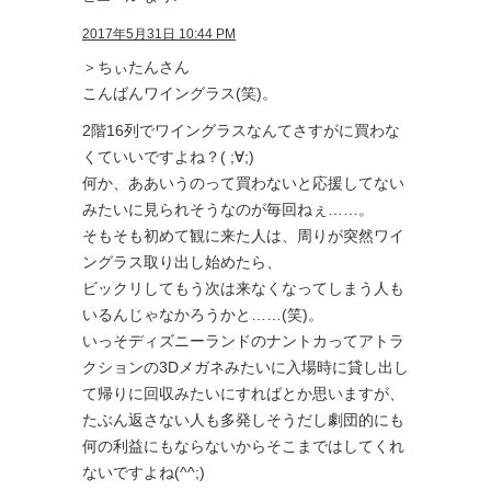
2017年5月31日 10:44 PM
＞ちぃたんさん
こんばんワイングラス(笑)。
2階16列でワイングラスなんてさすがに買わな
くていいですよね？( ;∀;)
何か、ああいうのって買わないと応援してない
みたいに見られそうなのが毎回ねぇ……。
そもそも初めて観に来た人は、周りが突然ワイ
ングラス取り出し始めたら、
ビックリしてもう次は来なくなってしまう人も
いるんじゃなかろうかと……(笑)。
いっそディズニーランドのナントカってアトラ
クションの3Dメガネみたいに入場時に貸し出し
て帰りに回収みたいにすればとか思いますが、
たぶん返さない人も多発しそうだし劇団的にも
何の利益にもならないからそこまではしてくれ
ないですよね(^^;)