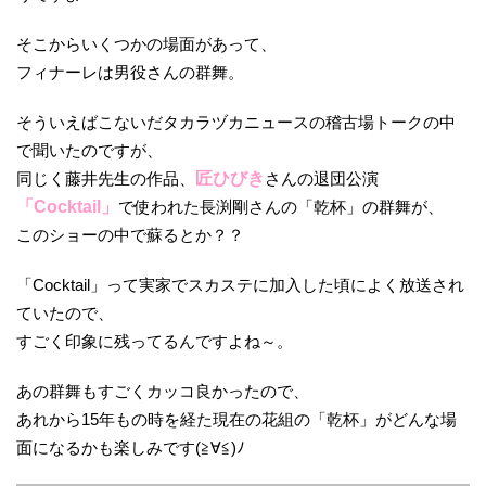
そこからいくつかの場面があって、
フィナーレは男役さんの群舞。
そういえばこないだタカラヅカニュースの稽古場トークの中
で聞いたのですが、
同じく藤井先生の作品、
匠ひびき
さんの退団公演
「Cocktail」
で使われた長渕剛さんの「乾杯」の群舞が、
このショーの中で蘇るとか？？
「Cocktail」って実家でスカステに加入した頃によく放送され
ていたので、
すごく印象に残ってるんですよね～。
あの群舞もすごくカッコ良かったので、
あれから15年もの時を経た現在の花組の「乾杯」がどんな場
面になるかも楽しみです(≧∀≦)ﾉ