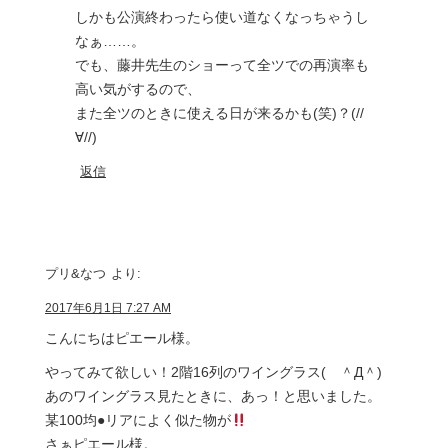
しかも公演終わったら使い道なくなっちゃうし
なぁ……。
でも、藤井先生のショーって全ツでの再演率も
高い気がするので、
また全ツのときに使える日が来るかも(笑)？(//
∀//)
返信
プリ&なつ
より:
2017年6月1日 7:27 AM
こんにちはピエール様。
やってみて欲しい！2階16列のワイングラス( ＾Д＾)
あのワイングラス見たときに、あっ！と思いました。
某100均●リアによく似た物が
さぁピエール様。