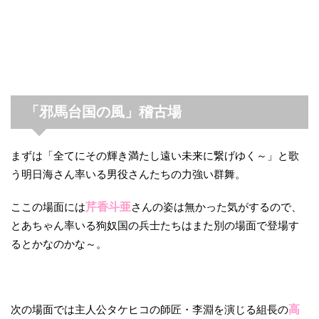
「邪馬台国の風」稽古場
まずは「全てにその輝き満たし遠い未来に繋げゆく～」と歌
う明日海さん率いる男役さんたちの力強い群舞。
ここの場面には
芹香斗亜
さんの姿は無かった気がするので、
とあちゃん率いる狗奴国の兵士たちはまた別の場面で登場す
るとかなのかな～。
次の場面では主人公タケヒコの師匠・李淵を演じる組長の
高