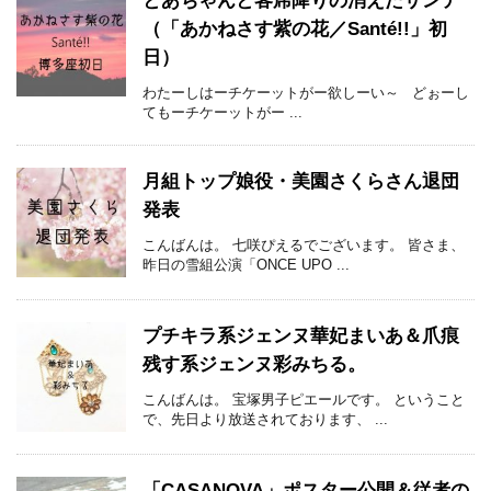
とあちゃんと客席降りの消えたサンテ
（「あかねさす紫の花／Santé!!」初
日）
わたーしはーチケーットがー欲しーい～ どぉーし
てもーチケーットがー ...
月組トップ娘役・美園さくらさん退団
発表
こんばんは。 七咲ぴえるでございます。 皆さま、
昨日の雪組公演「ONCE UPO ...
プチキラ系ジェンヌ華妃まいあ＆爪痕
残す系ジェンヌ彩みちる。
こんばんは。 宝塚男子ピエールです。 ということ
で、先日より放送されております、 ...
「CASANOVA」ポスター公開＆従者の