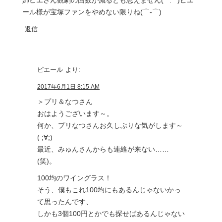
姉ピエさん観劇の回数が減るとも思えません(*^.^*)ピエ
ール様が宝塚ファンをやめない限りね(⌒‐⌒)
返信
ピエール
より:
2017年6月1日 8:15 AM
＞プリ＆なつさん
おはようございます～。
何か、プリなつさんお久しぶりな気がします～
( ;∀;)
最近、みゅんさんからも連絡が来ない……
(笑)。
100均のワイングラス！
そう、僕もこれ100均にもあるんじゃないかっ
て思ったんです、
しかも3個100円とかでも探せばあるんじゃない