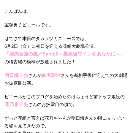
こんばんは。
宝塚男子ピエールです。
はてさて本日のタカラヅカニュースでは、
6月2日（金）に初日を迎える花組大劇場公演、
「邪馬台国の風／Santé!!～最高級ワインをあなたに～」
の稽古場の模様が放送されました！
明日海りお
さんが
仙名彩世
さんを新相手役に迎えての大劇場
お披露目公演。
ピエールがこのブログを始めたのはちょうど前トップ娘役の
花乃まりあ
さんのお披露目の頃で。
ずっと花組と言えば花乃ちゃんが明日海さんの隣に立ってい
る姿を見てきたので、