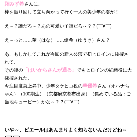
翔みず希
さんに、
棒を振り回して立ち向かって行く一人の美少年の姿が！
え～？誰だろ～？あの可愛い子誰だろ～？？(￣∀￣)
え～っと……華（はな）……優希（ゆうき）さん？
あ、もしかしてこれが今回の新人公演で初ヒロインに抜擢さ
れて、
その後の
「はいからさんが通る」
でもヒロインの紅緒役に大
抜擢された、
今注目度急上昇中、少年タケヒコ役の
華優希
さん（オハナち
ゃん）（100期生）（京都府京都市出身）（集めている品：ご
当地キューピー）かな～？？(￣∀￣)
いや～、ピエールはあんまりよく知らないんだけどね～