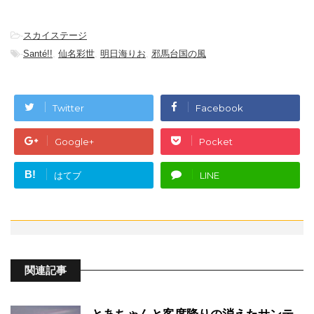
-
スカイステージ
-
Santé!!
,
仙名彩世
,
明日海りお
,
邪馬台国の風
Twitter
Facebook
Google+
Pocket
B!
はてブ
LINE
関連記事