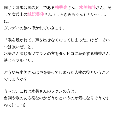
同じく邪馬台国の兵士である
柚香光
さん、
水美舞斗
さん、そ
して女兵士の
城妃美伶
さん（しろきみちゃん）といっしょ
に、
ダンディの旅へ導かれていきます。
「喉を焼かれて、声を出せなくなってしまった。けど、そい
つは強いぜ」と、
水美さん演じるツブラメの方をタケヒコに紹介する柚香さん
演じるフルドリ。
どうやら水美さんは声を失ってしまった人物の役ということ
でしょうか？
う～む、これは水美さんのファンの方は、
台詞や歌のある役なのかどうかというのが気になりそうです
ねぇ(・_・;)