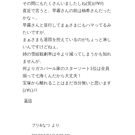
その間にもたくさんいましたしね(笑)(//∀//)
直近で言うと、早霧さんの前は柚希さんだった
かな～。
早霧さんと並行してまぁさまにもハマってるみ
たいですが、
まぁさまも退団を控えているのがちょっと淋し
いんですけどねぇ。
姉の雪組観劇率は今より減ってしまうかも知れ
ませんが、
何よりガスパール家のスターソート1位は全員
揃って七海くんだから大丈夫！
宝塚から離れることはまだ当分無いと思います
(≧∀≦)ﾉｼ
返信
プリ&なつ
より: