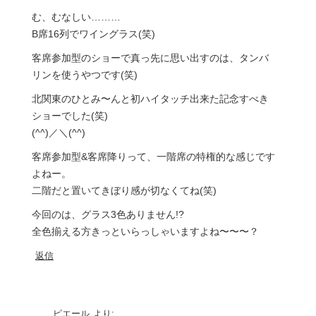
む、むなしい………
B席16列でワイングラス(笑)
客席参加型のショーで真っ先に思い出すのは、タンバ
リンを使うやつです(笑)
北関東のひとみ〜んと初ハイタッチ出来た記念すべき
ショーでした(笑)
(^^)／＼(^^)
客席参加型&客席降りって、一階席の特権的な感じです
よねー。
二階だと置いてきぼり感が切なくてね(笑)
今回のは、グラス3色ありません!?
全色揃える方きっといらっしゃいますよね〜〜〜？
返信
ピエール
より: