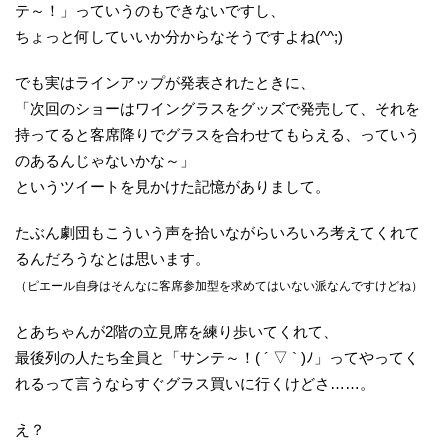
テ～！」っていうのもできないですし、
ちょっと何していいか分からなそうですよね(^^;)
でも実はラインアップが発表されたときに、
「次回のショーはワイングラスをグッズで発売して、それを
持ってると客席降りでグラスを合わせてもらえる、っていう
のあるんじゃないかな～」
というツイートを見かけた記憶がありまして。
たぶん劇団もこういう声を拾いながらいろいろ考えてくれて
るんだろうなとは思います。
（ピエール自身はそんなに客席参加型を求めてはいない派なんですけどね）
とあちゃんが2階の立見席を練り歩いてくれて、
最後列の人たち全員と「サンテ～！( ´ ▽ ` )ﾉ」ってやってく
れるって言うならすぐグラス買いに行くけどさ……。
え？