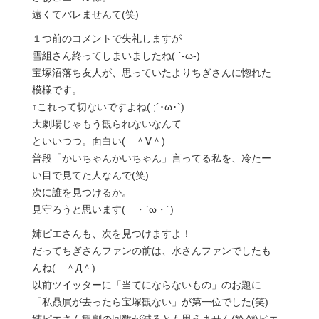
遠くてバレませんて(笑)
１つ前のコメントで失礼しますが
雪組さん終ってしまいましたね( ´-ω-)
宝塚沼落ち友人が、思っていたよりちぎさんに惚れた
模様です。
↑これって切ないですよね( ;´･ω･`)
大劇場じゃもう観られないなんて…
といいつつ。面白い( ＾∀＾)
普段「かいちゃんかいちゃん」言ってる私を、冷たー
い目で見てた人なんで(笑)
次に誰を見つけるか。
見守ろうと思います( ・`ω・´)
姉ピエさんも、次を見つけますよ！
だってちぎさんファンの前は、水さんファンでしたも
んね( ＾Д＾)
以前ツイッターに「当てにならないもの」のお題に
「私贔屓が去ったら宝塚観ない」が第一位でした(笑)