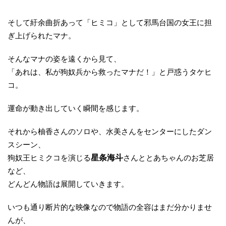
そして紆余曲折あって「ヒミコ」として邪馬台国の女王に担
ぎ上げられたマナ。
そんなマナの姿を遠くから見て、
「あれは、私が狗奴兵から救ったマナだ！」と戸惑うタケヒ
コ。
運命が動き出していく瞬間を感じます。
それから柚香さんのソロや、水美さんをセンターにしたダン
スシーン、
狗奴王ヒミクコを演じる
星条海斗
さんととあちゃんのお芝居
など、
どんどん物語は展開していきます。
いつも通り断片的な映像なので物語の全容はまだ分かりませ
んが、