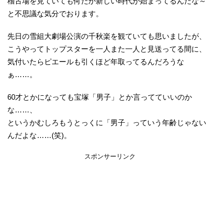
稽古場を見ていても何だか新しい時代が始まってるんだな～
と不思議な気分でおります。
先日の雪組大劇場公演の千秋楽を観ていても思いましたが、
こうやってトップスターを一人また一人と見送ってる間に、
気付いたらピエールも引くほど年取ってるんだろうな
ぁ……。
60才とかになっても宝塚「男子」とか言ってていいのか
な……、
というかむしろもうとっくに「男子」っていう年齢じゃない
んだよな……(笑)。
スポンサーリンク