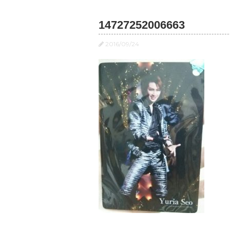
14727252006663
2016/09/24