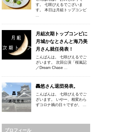
す。 七咲ぴえるでございま
す。 本日は月組トップコンビ
...
月組次期トップコンビに
月城かなとさんと海乃美
月さん就任発表！
こんばんは。 七咲ぴえるでご
ざいます。 次回公演「桜嵐記
／Dream Chase ...
轟悠さん退団発表。
こんばんは。 七咲ぴえるでご
ざいます。 いやー、相変わら
ずコロナ禍の日々ですが、 ...
プロフィール