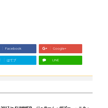
Facebook
Google+
!
はてブ
LINE