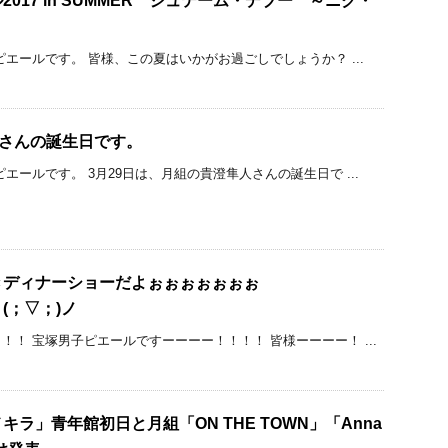
017 in SUMMER ジュテーム・デブー ～ニク・
エールです。 皆様、この夏はいかがお過ごしでしょうか？ ...
人さんの誕生日です。
エールです。 3月29日は、月組の貴澄隼人さんの誕生日で ...
きディナーショーだよぉぉぉぉぉぉぉ
(；▽；)ノ
！！ 宝塚男子ピエールですーーーー！！！！ 皆様ーーーー！ ...
ラ」青年館初日と月組「ON THE TOWN」「Anna