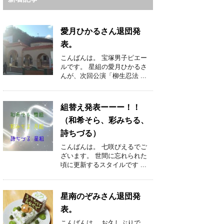
愛月ひかるさん退団発
表。
こんばんは。 宝塚男子ピエー
ルです。 星組の愛月ひかるさ
んが、次回公演「柳生忍法 ...
組替え発表ーーー！！
（和希そら、彩みちる、
詩ちづる）
こんばんは。 七咲ぴえるでご
ざいます。 世間に忘れられた
頃に更新するスタイルです ...
星南のぞみさん退団発
表。
こんばんは。 お久しぶりで