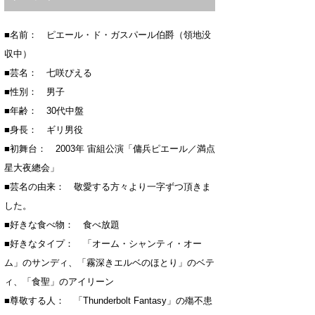
■名前： ピエール・ド・ガスパール伯爵（領地没
収中）
■芸名： 七咲ぴえる
■性別： 男子
■年齢： 30代中盤
■身長： ギリ男役
■初舞台： 2003年 宙組公演「傭兵ピエール／満点
星大夜總会」
■芸名の由来： 敬愛する方々より一字ずつ頂きま
した。
■好きな食べ物： 食べ放題
■好きなタイプ： 「オーム・シャンティ・オー
ム」のサンディ、「霧深きエルベのほとり」のベテ
ィ、「食聖」のアイリーン
■尊敬する人： 「Thunderbolt Fantasy」の殤不患