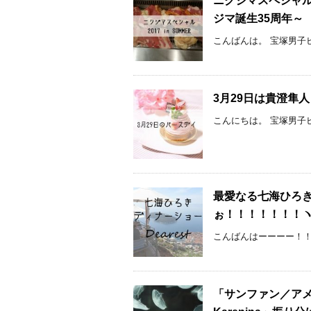
ニクジマスペシャル2
ジマ誕生35周年～
こんばんは。 宝塚男子ピ
3月29日は貴澄隼
こんにちは。 宝塚男子ピ
最愛なる七海ひろ
ぉ！！！！！！！ヽ
こんばんはーーーー！！
「サンファン／アメキ