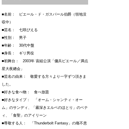
■名前： ピエール・ド・ガスパール伯爵（領地没
収中）
■芸名： 七咲ぴえる
■性別： 男子
■年齢： 30代中盤
■身長： ギリ男役
■初舞台： 2003年 宙組公演「傭兵ピエール／満点
星大夜總会」
■芸名の由来： 敬愛する方々より一字ずつ頂きま
した。
■好きな食べ物： 食べ放題
■好きなタイプ： 「オーム・シャンティ・オー
ム」のサンディ、「霧深きエルベのほとり」のベテ
ィ、「食聖」のアイリーン
■尊敬する人： 「Thunderbolt Fantasy」の殤不患