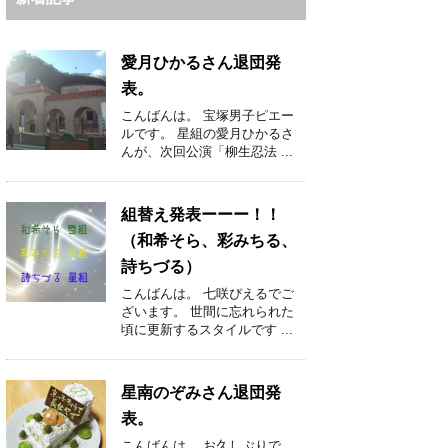
愛月ひかるさん退団発
表。
こんばんは。 宝塚男子ピエー
ルです。 星組の愛月ひかるさ
んが、次回公演「柳生忍法 ...
組替え発表ーーー！！
（和希そら、彩みちる、
詩ちづる）
こんばんは。 七咲ぴえるでご
ざいます。 世間に忘れられた
頃に更新するスタイルです ...
星南のぞみさん退団発
表。
こんばんは。 お久しぶりで