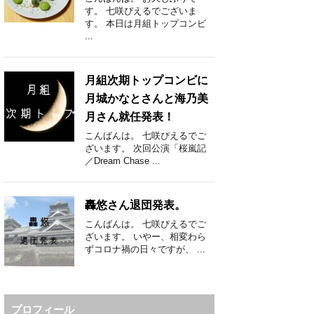
す。 七咲ぴえるでございま
す。 本日は月組トップコンビ
...
月組次期トップコンビに
月城かなとさんと海乃美
月さん就任発表！
こんばんは。 七咲ぴえるでご
ざいます。 次回公演「桜嵐記
／Dream Chase ...
轟悠さん退団発表。
こんばんは。 七咲ぴえるでご
ざいます。 いやー、相変わら
ずコロナ禍の日々ですが、 ...
プロフィール