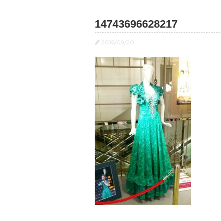
14743696628217
2016/09/20