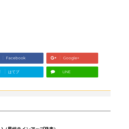
Facebook
Google+
!
はてブ
LINE