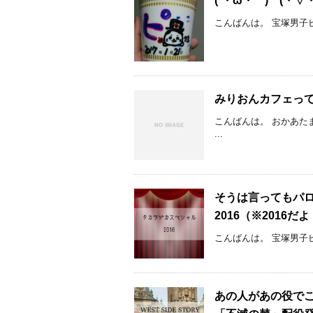
(´・ω・｀) (・
こんばんは。 宝塚男子ピ
みりおんカフェっ
こんばんは。 おかあた
...
そうは言ってもパ
2016（※2016
こんばんは。 宝塚男子
あの人があの役でこの