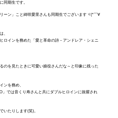
に同期生です。
リーン」こと綺咲愛里さんも同期生でございますヾ(*￣∀
は、
ヒロインを務めた「愛と革命の詩－アンドレア・シェニ
るのを見たときに可愛い娘役さんだな～と印象に残った
インを務め、
ERO」では音くり寿さんと共にダブルヒロインに抜擢され
でいたりします(笑)。