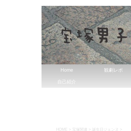
Home
観劇レポ
自己紹介
HOME
>
宝塚関連
>
誕生日ジェンヌ
>