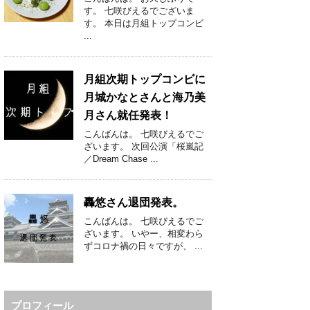
す。 七咲ぴえるでございま
す。 本日は月組トップコンビ
...
月組次期トップコンビに
月城かなとさんと海乃美
月さん就任発表！
こんばんは。 七咲ぴえるでご
ざいます。 次回公演「桜嵐記
／Dream Chase ...
轟悠さん退団発表。
こんばんは。 七咲ぴえるでご
ざいます。 いやー、相変わら
ずコロナ禍の日々ですが、 ...
プロフィール