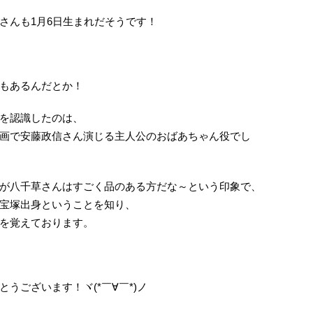
さんも1月6日生まれだそうです！
。
もあるんだとか！
を認識したのは、
画で安藤政信さん演じる主人公のおばあちゃん役でし
が八千草さんはすごく品のある方だな～という印象で、
宝塚出身ということを知り、
を覚えております。
うございます！ヾ(*￣∀￣*)ノ