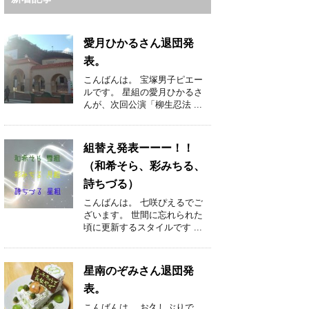
愛月ひかるさん退団発
表。
こんばんは。 宝塚男子ピエー
ルです。 星組の愛月ひかるさ
んが、次回公演「柳生忍法 ...
組替え発表ーーー！！
（和希そら、彩みちる、
詩ちづる）
こんばんは。 七咲ぴえるでご
ざいます。 世間に忘れられた
頃に更新するスタイルです ...
星南のぞみさん退団発
表。
こんばんは。 お久しぶりで