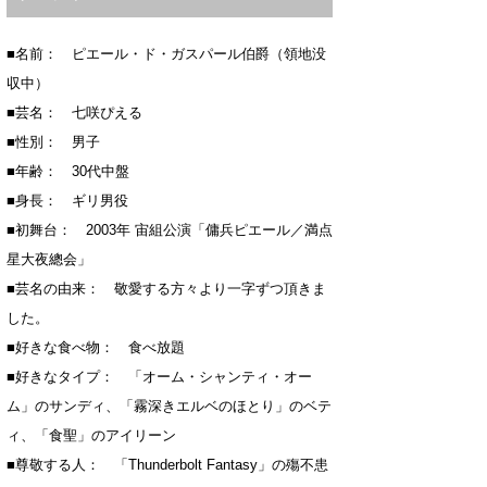
■名前： ピエール・ド・ガスパール伯爵（領地没
収中）
■芸名： 七咲ぴえる
■性別： 男子
■年齢： 30代中盤
■身長： ギリ男役
■初舞台： 2003年 宙組公演「傭兵ピエール／満点
星大夜總会」
■芸名の由来： 敬愛する方々より一字ずつ頂きま
した。
■好きな食べ物： 食べ放題
■好きなタイプ： 「オーム・シャンティ・オー
ム」のサンディ、「霧深きエルベのほとり」のベテ
ィ、「食聖」のアイリーン
■尊敬する人： 「Thunderbolt Fantasy」の殤不患