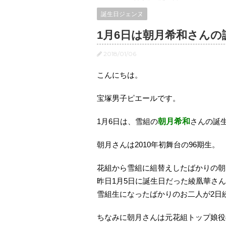
誕生日ジェンヌ
1月6日は朝月希和さんの
2018/01/06
こんにちは。
宝塚男子ピエールです。
1月6日は、雪組の
朝月希和
さんの誕
朝月さんは2010年初舞台の96期生。
花組から雪組に組替えしたばかりの朝
昨日1月5日に誕生日だった綾凰華さ
雪組生になったばかりのお二人が2日
ちなみに朝月さんは元花組トップ娘役