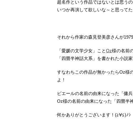
超名作という作品ではないとは思うの
いつか再演して欲しいな～と思ってた
それから作家の森見登美彦さんが197
「愛媛の文学少女」こと
Oz
様の名前
「四畳半神話大系」を書かれた小説家
すなわちこの作品が無かったらOz様
よ！
ピエールの名前の由来になった「傭兵
Oz様の名前の由来になった「四畳半
何かありがとうございます！(≧∀≦)ﾉｼ