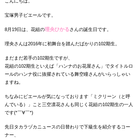
こんにちは。
宝塚男子ピエールです。
8月19日は、花組の
理央ひかる
さんの誕生日です。
理央さんは2016年に初舞台を踏んだばかりの102期生。
まだまだ若手の102期生ですが、
花組の102期生といえば「ハンナのお花屋さん」でタイトルロ
ールのハンナ役に抜擢されている舞空瞳さんがいらっしゃい
ますね。
ちなみにピエールが気になっております「ミクリーン（と呼
んでいる）」こと三空凛花さんも同じく花組の102期生の一人
です(*￣∀￣*)
先日タカラヅカニュースの日替わりで下級生を紹介するコー
ナー、