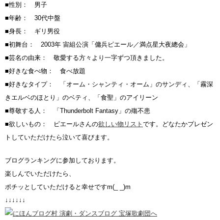
■性別： 男子
■年齢： 30代中盤
■身長： ギリ男役
■初舞台： 2003年 宙組公演「傭兵ピエール／満点星大夜總会」
■芸名の由来： 敬愛する方々より一字ずつ頂きました。
■好きな食べ物： 食べ放題
■好きなタイプ： 「オーム・シャンティ・オーム」のサンディ、「霧深
きエルベのほとり」のベティ、「食聖」のアイリーン
■尊敬する人： 「Thunderbolt Fantasy」の殤不患
■欲しいもの： ピエールさんの
欲しい物リスト
です。どなたかプレゼン
トしていただけたら泣いて喜びます。
ブログランキングに参加しております。
楽しんでいただけたら、
ポチッとしていただけると幸せですm(_ _)m
↓↓↓↓↓↓