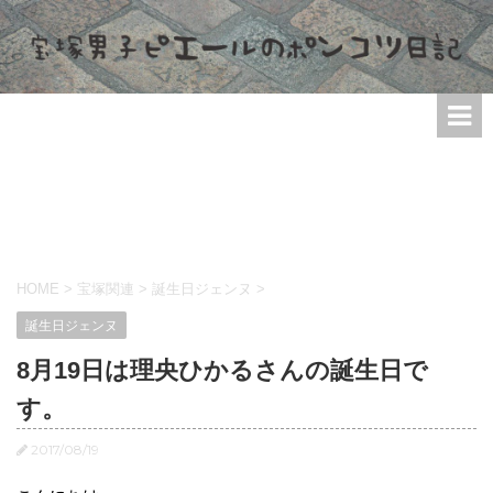
HOME
>
宝塚関連
>
誕生日ジェンヌ
>
誕生日ジェンヌ
8月19日は理央ひかるさんの誕生日で
す。
2017/08/19