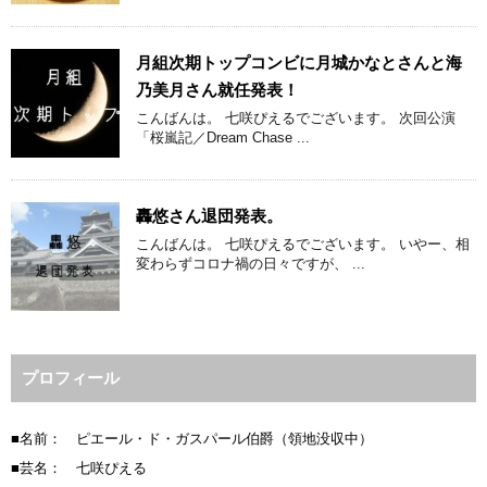
月組次期トップコンビに月城かなとさんと海
乃美月さん就任発表！
こんばんは。 七咲ぴえるでございます。 次回公演
「桜嵐記／Dream Chase ...
轟悠さん退団発表。
こんばんは。 七咲ぴえるでございます。 いやー、相
変わらずコロナ禍の日々ですが、 ...
プロフィール
■名前： ピエール・ド・ガスパール伯爵（領地没収中）
■芸名： 七咲ぴえる