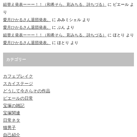
組替え発表ーーー！！（和希そら、彩みちる、詩ちづる）
に
ピエール
よ
り
愛月ひかるさん退団発表。
に
みみミシェル
より
愛月ひかるさん退団発表。
に
ぶん
より
組替え発表ーーー！！（和希そら、彩みちる、詩ちづる）
に
ほとり
より
愛月ひかるさん退団発表。
に
ほとり
より
カテゴリー
カフェブレイク
スカイステージ
どうして今さらその作品
ピエールの日常
宝塚の雑記
宝塚関連
日常ネタ
猫男子
自己紹介