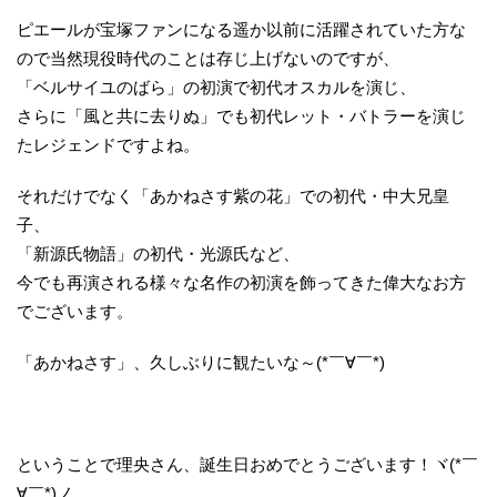
ピエールが宝塚ファンになる遥か以前に活躍されていた方な
ので当然現役時代のことは存じ上げないのですが、
「ベルサイユのばら」の初演で初代オスカルを演じ、
さらに「風と共に去りぬ」でも初代レット・バトラーを演じ
たレジェンドですよね。
それだけでなく「あかねさす紫の花」での初代・中大兄皇
子、
「新源氏物語」の初代・光源氏など、
今でも再演される様々な名作の初演を飾ってきた偉大なお方
でございます。
「あかねさす」、久しぶりに観たいな～(*￣∀￣*)
ということで理央さん、誕生日おめでとうございます！ヾ(*￣
∀￣*)ノ