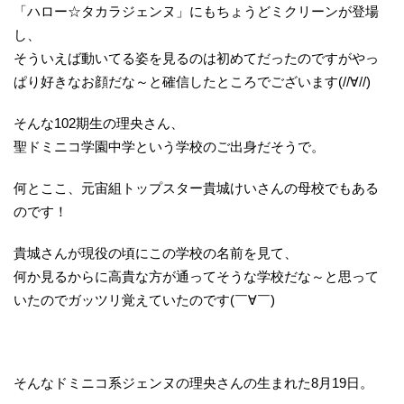
「ハロー☆タカラジェンヌ」にもちょうどミクリーンが登場
し、
そういえば動いてる姿を見るのは初めてだったのですがやっ
ぱり好きなお顔だな～と確信したところでございます(//∀//)
そんな102期生の理央さん、
聖ドミニコ学園中学という学校のご出身だそうで。
何とここ、元宙組トップスター貴城けいさんの母校でもある
のです！
貴城さんが現役の頃にこの学校の名前を見て、
何か見るからに高貴な方が通ってそうな学校だな～と思って
いたのでガッツリ覚えていたのです(￣∀￣)
そんなドミニコ系ジェンヌの理央さんの生まれた8月19日。