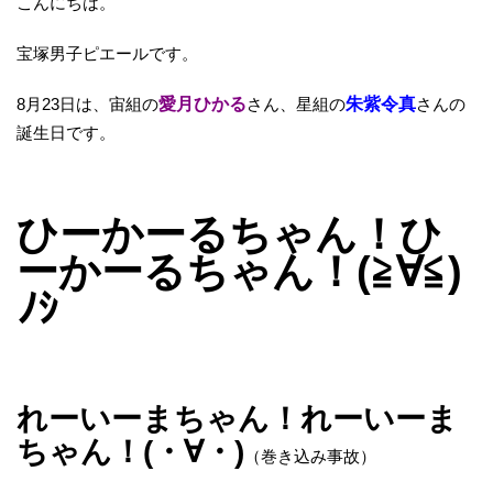
こんにちは。
宝塚男子ピエールです。
8月23日は、宙組の
愛月ひかる
さん、星組の
朱紫令真
さんの
誕生日です。
ひーかーるちゃん！ひ
ーかーるちゃん！(≧∀≦)
ﾉｼ
れーいーまちゃん！れーいーま
ちゃん！(・∀・)
（巻き込み事故）