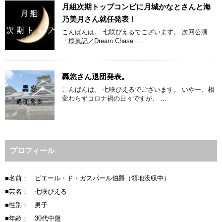
月組次期トップコンビに月城かなとさんと海
乃美月さん就任発表！
こんばんは。 七咲ぴえるでございます。 次回公演
「桜嵐記／Dream Chase ...
轟悠さん退団発表。
こんばんは。 七咲ぴえるでございます。 いやー、相
変わらずコロナ禍の日々ですが、 ...
プロフィール
■名前： ピエール・ド・ガスパール伯爵（領地没収中）
■芸名： 七咲ぴえる
■性別： 男子
■年齢： 30代中盤