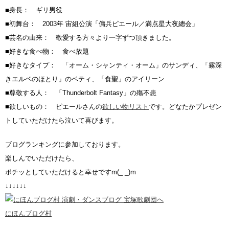
■身長： ギリ男役
■初舞台： 2003年 宙組公演「傭兵ピエール／満点星大夜總会」
■芸名の由来： 敬愛する方々より一字ずつ頂きました。
■好きな食べ物： 食べ放題
■好きなタイプ： 「オーム・シャンティ・オーム」のサンディ、「霧深
きエルベのほとり」のベティ、「食聖」のアイリーン
■尊敬する人： 「Thunderbolt Fantasy」の殤不患
■欲しいもの： ピエールさんの
欲しい物リスト
です。どなたかプレゼン
トしていただけたら泣いて喜びます。
ブログランキングに参加しております。
楽しんでいただけたら、
ポチッとしていただけると幸せですm(_ _)m
↓↓↓↓↓↓
にほんブログ村