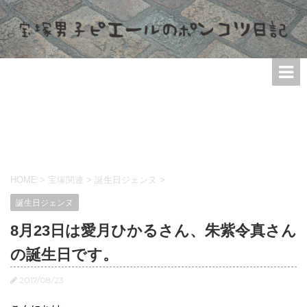
HOME
>
宝塚関連
>
誕生日ジェンヌ
>
誕生日ジェンヌ
8月23日は愛月ひかるさん、朱紫令真さん
の誕生日です。
2017/08/23