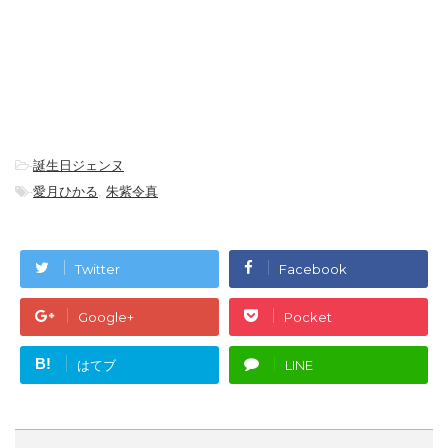
-
誕生日ジェンヌ
-
愛月ひかる
,
朱紫令真
Twitter
Facebook
Google+
Pocket
B!
はてブ
LINE