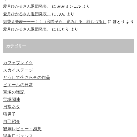
愛月ひかるさん退団発表。
に
みみミシェル
より
愛月ひかるさん退団発表。
に
ぶん
より
組替え発表ーーー！！（和希そら、彩みちる、詩ちづる）
に
ほとり
より
愛月ひかるさん退団発表。
に
ほとり
より
カテゴリー
カフェブレイク
スカイステージ
どうして今さらその作品
ピエールの日常
宝塚の雑記
宝塚関連
日常ネタ
猫男子
自己紹介
観劇レビュー・感想
誕生日ジェンヌ