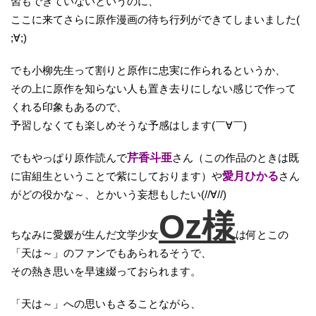
習もできていないというのに、
ここに来てさらに原作漫画の待ち行列ができてしまいました(
;∀;)
でも小柳先生って割りと原作に忠実に作られるというか、
その上に原作を知らない人も置き去りにしない感じで作って
くれる印象もあるので、
予習しなくても楽しめそうな予感はします(￣∀￣)
でもやっぱり原作読んで
芹香斗亜
さん（この作品のときは既
に宙組生ということで紫にしております）や
愛月ひかる
さん
がどの役かな～、とかいう妄想もしたい(//∀//)
Oz様
ちなみに愛媛が生んだ文学少女
は何とこの
「天は～」のファンでもあられるそうで、
その熱き思いを早速綴っておられます。
「天は～」への思いもさることながら、