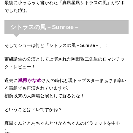
最後に小っちゃく書かれた「真風星風シトラスの風」がツボ
でした(笑)。
シトラスの風－Sunrise－
そしてショーは何と「シトラスの風－Sunrise－」！
宙組誕生の公演として上演された岡田敬二先生のロマンチッ
ク・レビュー！
過去に
凰稀かなめ
さんの時代と現トップスターまぁさま率い
る宙組でも再演されていますが、
初演以来の大劇場公演として蘇るとな！
ということはアレですかね？
真風くんととあちゃんとひかるちゃんのピラミッドを中心
に、