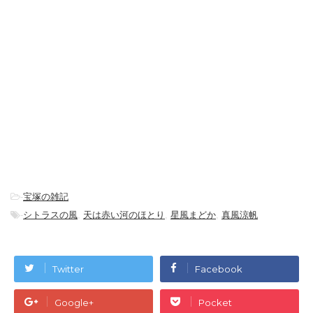
-
宝塚の雑記
-
シトラスの風
,
天は赤い河のほとり
,
星風まどか
,
真風涼帆
Twitter
Facebook
Google+
Pocket