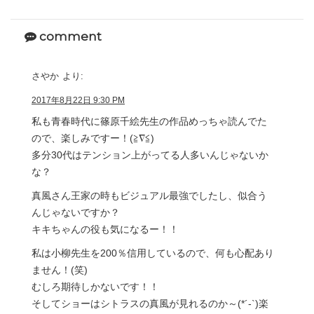
comment
さやか
より:
2017年8月22日 9:30 PM
私も青春時代に篠原千絵先生の作品めっちゃ読んでた
ので、楽しみですー！(≧∇≦)
多分30代はテンション上がってる人多いんじゃないか
な？
真風さん王家の時もビジュアル最強でしたし、似合う
んじゃないですか？
キキちゃんの役も気になるー！！
私は小柳先生を200％信用しているので、何も心配あり
ません！(笑)
むしろ期待しかないです！！
そしてショーはシトラスの真風が見れるのか～(*´-`)楽