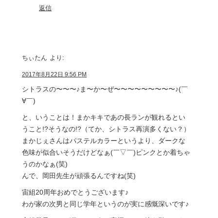
返信
ちぃたん
より:
2017年8月22日 9:56 PM
シトラスの〜〜〜♪ま〜か〜ぜ〜〜〜〜〜〜〜〜〜♪(￣
∀￣)
と、いうことは！まかキキであの長ランが観れるとい
うこと!?そうなの!?（てか、シトラス再演多くない？）
まかじぇさんはパステルカラーというより、ダークな
色味が似合いそうだけどなぁ(￣▽￣)ピンクとか着ちゃ
うのかなぁ(笑)
んで、岡田先生が頑張るんですね(笑)
宙組20周年おめでとうございます♪
わが家の次男と同じ学年というのが実に感慨深いです♪