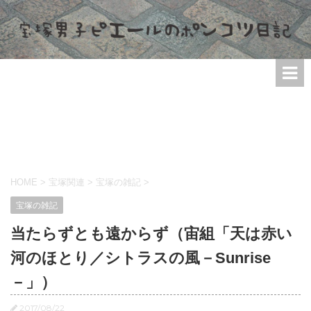
HOME
>
宝塚関連
>
宝塚の雑記
>
宝塚の雑記
当たらずとも遠からず（宙組「天は赤い
河のほとり／シトラスの風－Sunrise
－」）
2017/08/22