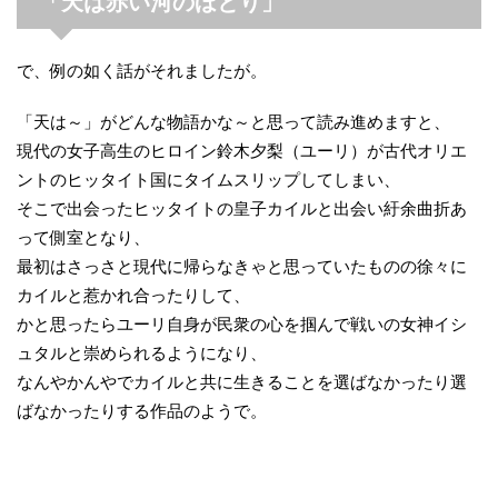
「天は赤い河のほとり」
で、例の如く話がそれましたが。
「天は～」がどんな物語かな～と思って読み進めますと、
現代の女子高生のヒロイン鈴木夕梨（ユーリ）が古代オリエ
ントのヒッタイト国にタイムスリップしてしまい、
そこで出会ったヒッタイトの皇子カイルと出会い紆余曲折あ
って側室となり、
最初はさっさと現代に帰らなきゃと思っていたものの徐々に
カイルと惹かれ合ったりして、
かと思ったらユーリ自身が民衆の心を掴んで戦いの女神イシ
ュタルと崇められるようになり、
なんやかんやでカイルと共に生きることを選ばなかったり選
ばなかったりする作品のようで。