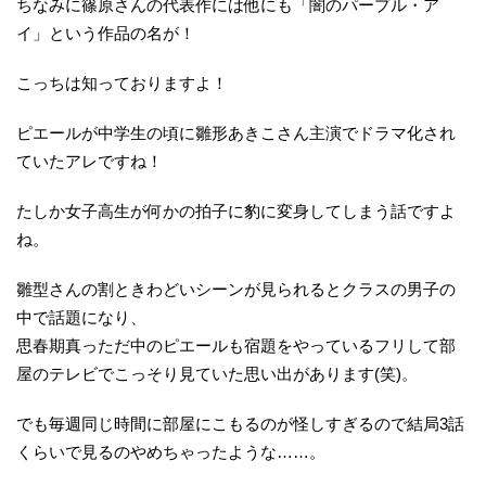
ちなみに篠原さんの代表作には他にも「闇のパープル・ア
イ」という作品の名が！
こっちは知っておりますよ！
ピエールが中学生の頃に雛形あきこさん主演でドラマ化され
ていたアレですね！
たしか女子高生が何かの拍子に豹に変身してしまう話ですよ
ね。
雛型さんの割ときわどいシーンが見られるとクラスの男子の
中で話題になり、
思春期真っただ中のピエールも宿題をやっているフリして部
屋のテレビでこっそり見ていた思い出があります(笑)。
でも毎週同じ時間に部屋にこもるのが怪しすぎるので結局3話
くらいで見るのやめちゃったような……。