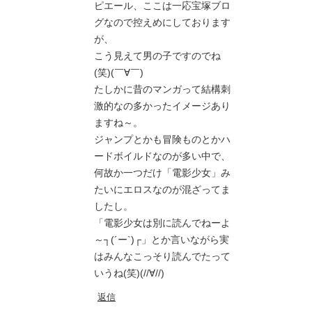
ピエール、ここは一応宝塚ブロ
グなので控えめにしております
が、
こう見えて男の子ですのでね
(笑)(￣∀￣)
たしかに昔のマンガって結構刺
激的なの多かったイメージあり
ますね～。
ジャンプとかも冒険ものとかハ
ードボイルドなのが多い中で、
何故か一つだけ「電影少女」み
たいにエロスなのが混ざってま
したし。
「電影少女は別に読んでねーよ
～┐(´ー`)┌」とか言いながら実
はみんなこっそり読んでたって
いうね(笑)(//∀//)
返信