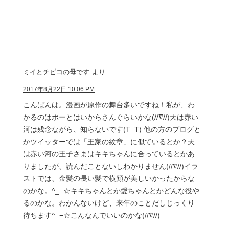
ミイとチビコの母です
より:
2017年8月22日 10:06 PM
こんばんは。漫画が原作の舞台多いですね！私が、わ
かるのはポーとはいからさんぐらいかな(//∇//)天は赤い
河は残念ながら、知らないです(T_T) 他の方のブログと
かツイッターでは「王家の紋章」に似ているとか？天
は赤い河の王子さまはキキちゃんに合っているとかあ
りましたが、読んだことないしわかりません(//∇//)イラ
ストでは、金髪の長い髪で横顔が美しいかったからな
のかな。^_−☆キキちゃんとか愛ちゃんとかどんな役や
るのかな。わかんないけど、来年のことだしじっくり
待ちます^_−☆こんなんでいいのかな(//∇//)