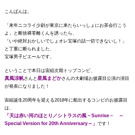
こんばんは。
「来年ニコライ少尉が東京に来たらいっしょにお茶会行こう
よ」と断捨裸零離くんを誘ったら、
「いや絶対おかしいでしょオレ宝塚の話一切できないし！」
と丁重に断られました、
宝塚男子ピエールです。
ということで本日は宙組次期トップコンビ、
真風涼帆
さんと
星風まどか
さんの大劇場お披露目公演の演目
が発表になりました！
宙組誕生20周年を迎える2018年に船出するコンビのお披露目
は、
「天は赤い河のほとり／シトラスの風－Sunrise－ ～
Special Version for 20th Anniversary～」
です！