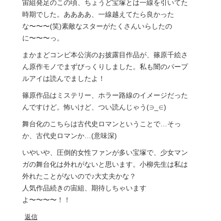
宙組発足のこの頃、ちょうど宝塚とは一線を引いてた
時期でした。ああああ、一線越えてたら良かった
な〜〜〜(笑)素敵なスターがたくさんいらしたの
に〜〜〜っ。
まかまどコンビ本公演のお披露目作品が、篠原千絵さ
ん原作モノでまずびっくりしました。私も闇のパープ
ルアイは読んでましたよ！
篠原作品はミステリー、ホラー路線のイメージだった
んですけど。怖いけど、つい読んじゃう(∋_∈)
舞台化のこちらは古代史ロマンということで…そっ
か、古代史ロマンか…(意味深)
いやいや、圧倒的女性ファンが多い宝塚で、少女マン
ガの舞台化は外れがないと思います。小柳先生は私は
外れたことがないので♪大丈夫かな？
人気作品続きの宙組、期待しちゃいます
よ〜〜〜〜！！
返信