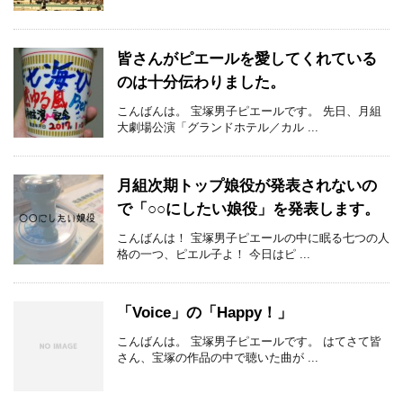
皆さんがピエールを愛してくれている
のは十分伝わりました。
こんばんは。 宝塚男子ピエールです。 先日、月組
大劇場公演「グランドホテル／カル ...
月組次期トップ娘役が発表されないの
で「○○にしたい娘役」を発表します。
こんばんは！ 宝塚男子ピエールの中に眠る七つの人
格の一つ、ピエル子よ！ 今日はピ ...
「Voice」の「Happy！」
こんばんは。 宝塚男子ピエールです。 はてさて皆
さん、宝塚の作品の中で聴いた曲が ...