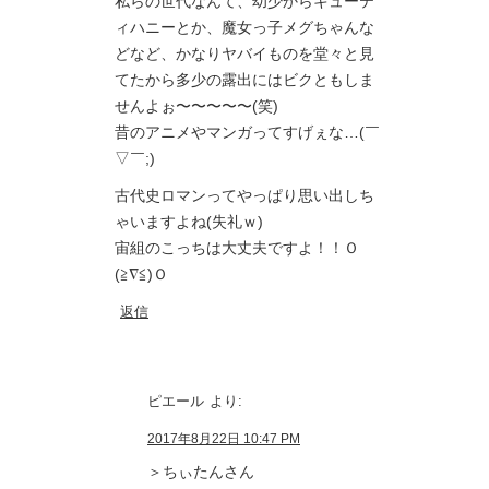
私らの世代なんて、幼少からキューテ
ィハニーとか、魔女っ子メグちゃんな
どなど、かなりヤバイものを堂々と見
てたから多少の露出にはビクともしま
せんよぉ〜〜〜〜〜(笑)
昔のアニメやマンガってすげぇな…(￣
▽￣;)
古代史ロマンってやっぱり思い出しち
ゃいますよね(失礼ｗ)
宙組のこっちは大丈夫ですよ！！Ｏ
(≧∇≦)Ｏ
返信
ピエール
より:
2017年8月22日 10:47 PM
＞ちぃたんさん