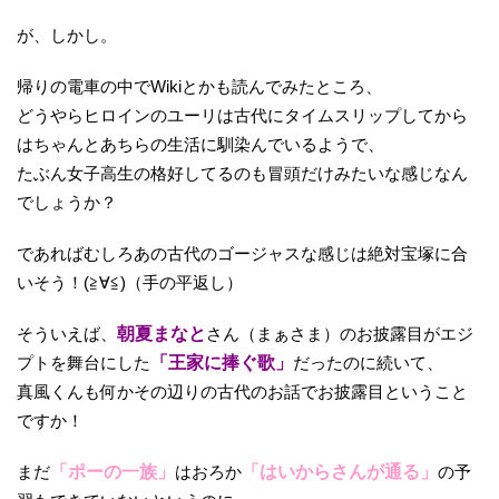
が、しかし。
帰りの電車の中でWikiとかも読んでみたところ、
どうやらヒロインのユーリは古代にタイムスリップしてから
はちゃんとあちらの生活に馴染んでいるようで、
たぶん女子高生の格好してるのも冒頭だけみたいな感じなん
でしょうか？
であればむしろあの古代のゴージャスな感じは絶対宝塚に合
いそう！(≧∀≦)（手の平返し）
そういえば、
朝夏まなと
さん（まぁさま）のお披露目がエジ
プトを舞台にした
「王家に捧ぐ歌」
だったのに続いて、
真風くんも何かその辺りの古代のお話でお披露目ということ
ですか！
まだ
「ポーの一族」
はおろか
「はいからさんが通る」
の予