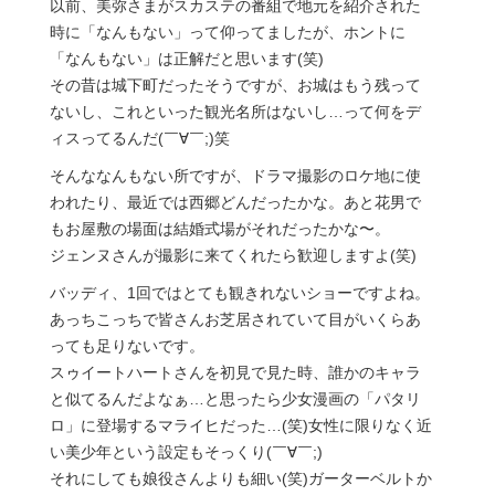
以前、美弥さまがスカステの番組で地元を紹介された
時に「なんもない」って仰ってましたが、ホントに
「なんもない」は正解だと思います(笑)
その昔は城下町だったそうですが、お城はもう残って
ないし、これといった観光名所はないし…って何をデ
ィスってるんだ(￣∀￣;)笑
そんななんもない所ですが、ドラマ撮影のロケ地に使
われたり、最近では西郷どんだったかな。あと花男で
もお屋敷の場面は結婚式場がそれだったかな〜。
ジェンヌさんが撮影に来てくれたら歓迎しますよ(笑)
バッディ、1回ではとても観きれないショーですよね。
あっちこっちで皆さんお芝居されていて目がいくらあ
っても足りないです。
スゥイートハートさんを初見で見た時、誰かのキャラ
と似てるんだよなぁ…と思ったら少女漫画の「パタリ
ロ」に登場するマライヒだった…(笑)女性に限りなく近
い美少年という設定もそっくり(￣∀￣;)
それにしても娘役さんよりも細い(笑)ガーターベルトか