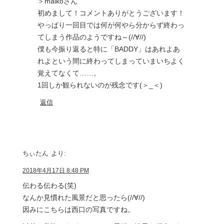
＞maikoさん
初めまして！コメントありがとうございます！
やっぱり一回目では何が何やら分からず終わっ
てしまう作品のようですね～(//∀//)
僕も今振り返ると特に「BADDY」はあれよあ
れよという間に終わってしまっていまいちよく
覚えてなくて……。
1回しか観られないのが残念です(＞_＜)
返信
ちぃたん
より:
2018年4月17日 8:48 PM
伝わる伝わる(笑)
なんか見慣れた風景だと思ったら(//∀//)
因みにこちらは西口の写真ですね。