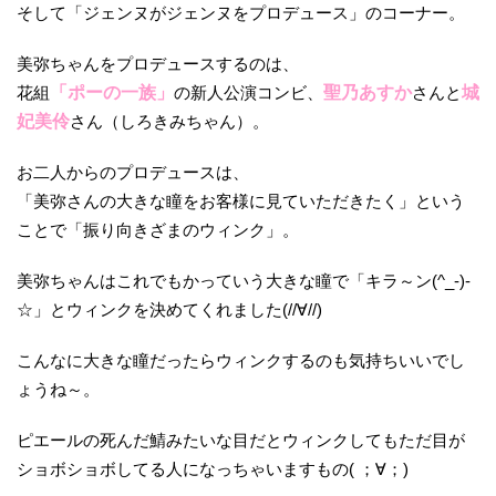
そして「ジェンヌがジェンヌをプロデュース」のコーナー。
美弥ちゃんをプロデュースするのは、
花組
「ポーの一族」
の新人公演コンビ、
聖乃あすか
さんと
城
妃美伶
さん（しろきみちゃん）。
お二人からのプロデュースは、
「美弥さんの大きな瞳をお客様に見ていただきたく」という
ことで「振り向きざまのウィンク」。
美弥ちゃんはこれでもかっていう大きな瞳で「キラ～ン(^_-)-
☆」とウィンクを決めてくれました(//∀//)
こんなに大きな瞳だったらウィンクするのも気持ちいいでし
ょうね～。
ピエールの死んだ鯖みたいな目だとウィンクしてもただ目が
ショボショボしてる人になっちゃいますもの( ；∀；)