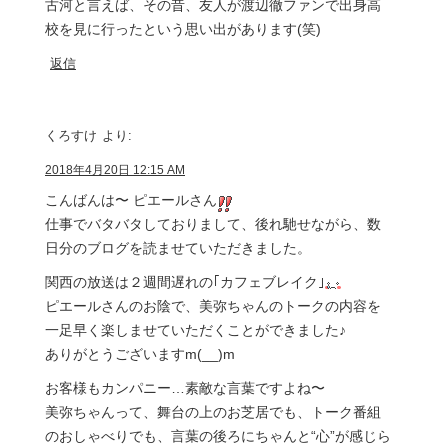
古河と言えば、その昔、友人が渡辺徹ファンで出身高
校を見に行ったという思い出があります(笑)
返信
くろすけ
より:
2018年4月20日 12:15 AM
こんばんは〜 ピエールさん
仕事でバタバタしておりまして、後れ馳せながら、数
日分のブログを読ませていただきました。
関西の放送は２週間遅れの｢カフェブレイク｣
ピエールさんのお陰で、美弥ちゃんのトークの内容を
一足早く楽しませていただくことができました♪
ありがとうございますm(__)m
お客様もカンパニー…素敵な言葉ですよね〜
美弥ちゃんって、舞台の上のお芝居でも、トーク番組
のおしゃべりでも、言葉の後ろにちゃんと“心”が感じら