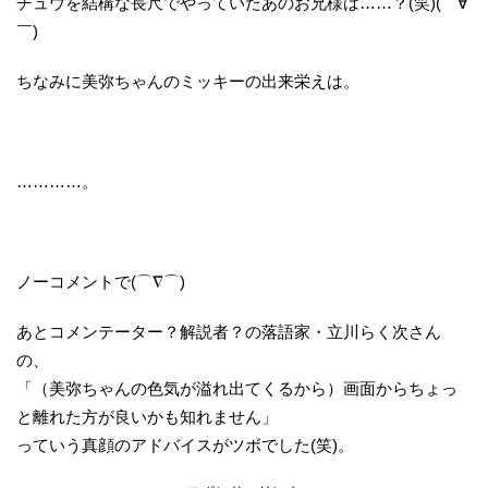
チュウを結構な長尺でやっていたあのお兄様は……？(笑)(￣∀
￣)
ちなみに美弥ちゃんのミッキーの出来栄えは。
…………。
ノーコメントで(⌒∇⌒)
あとコメンテーター？解説者？の落語家・立川らく次さん
の、
「（美弥ちゃんの色気が溢れ出てくるから）画面からちょっ
と離れた方が良いかも知れません」
っていう真顔のアドバイスがツボでした(笑)。