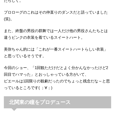
たらしく。
プロローグのこれはその仲直りのダンスだと語っていました
(笑)。
また、終盤の男役の群舞では一人だけ他の男役さんたちとは
違うピンクの衣装を着ているスイートハート。
美弥ちゃん的には「これが一番スイートハートらしい衣装」
と思っているそうです。
今回のショー、「1回観ただけだとよく分かんなかったけど2
回目でハマった」とおっしゃっている方がいて、
ピエールは1回限りの観劇だったのでちょっと残念だな～と思
っているところです( ；∀；)
北関東の瞳をプロデュース