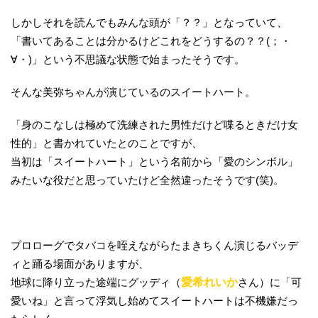
しかしそれを読んでもみんな頭が「？？」となっていて、
「書いてあることは分かるけどこれをどうするの？？(；・
∀・)」という不思議な状態で始まったそうです。
そんな美弥ちゃんが演じているのスイートハート。
「身のこなしは極めて洗練された男性だけど喋るときだけ女
性的」と書かれていたとのことですが、
当初は「スイートハート」という名前から「愛のシンボル」
みたいな役だと思っていたけど全然違ったそうです(笑)。
プロローグでタバコを咥えながらたまきちくん演じるバッデ
ィと踊る場面がありますが、
地球に降り立った途端にグッディ（
愛希れいか
さん）に「可
愛いね」と言って浮気し始めてスイートハートは不機嫌だっ