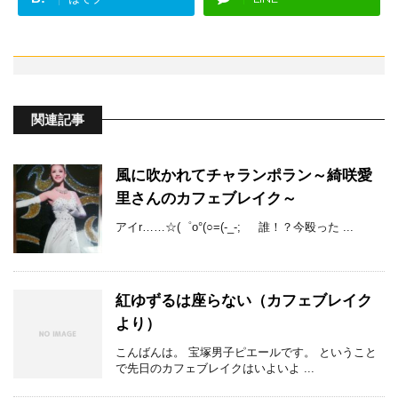
関連記事
風に吹かれてチャランポラン～綺咲愛
里さんのカフェブレイク～
アイr……☆(゜o°(○=(-_-; 誰！？今殴った ...
紅ゆずるは座らない（カフェブレイク
より）
こんばんは。 宝塚男子ピエールです。 ということ
で先日のカフェブレイクはいよいよ ...