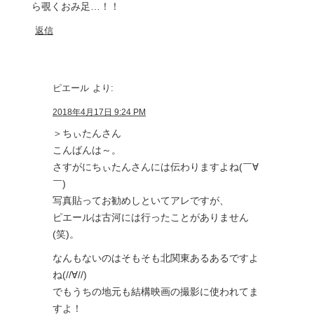
ら覗くおみ足…！！
返信
ピエール
より:
2018年4月17日 9:24 PM
＞ちぃたんさん
こんばんは～。
さすがにちぃたんさんには伝わりますよね(￣∀
￣)
写真貼ってお勧めしといてアレですが、
ピエールは古河には行ったことがありません
(笑)。
なんもないのはそもそも北関東あるあるですよ
ね(//∀//)
でもうちの地元も結構映画の撮影に使われてま
すよ！