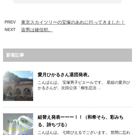
PREV
東京スカイツリーの宝塚のあれに行ってきました！
NEXT
宙男は確信犯。
新着記事
愛月ひかるさん退団発表。
こんばんは。 宝塚男子ピエールです。 星組の愛月ひ
かるさんが、次回公演「柳生忍法 ...
組替え発表ーーー！！（和希そら、彩みち
る、詩ちづる）
こんばんは。 七咲ぴえるでございます。 世間に忘れ