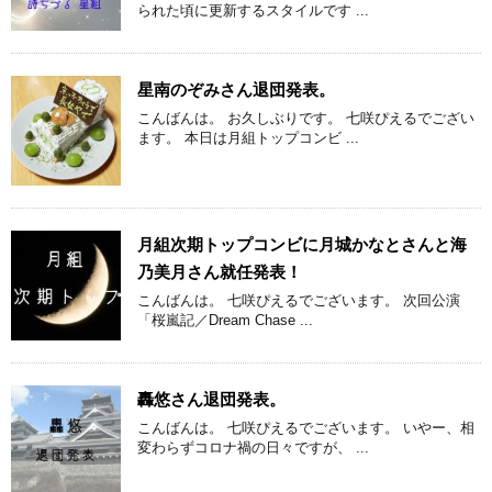
られた頃に更新するスタイルです ...
星南のぞみさん退団発表。
こんばんは。 お久しぶりです。 七咲ぴえるでござい
ます。 本日は月組トップコンビ ...
月組次期トップコンビに月城かなとさんと海
乃美月さん就任発表！
こんばんは。 七咲ぴえるでございます。 次回公演
「桜嵐記／Dream Chase ...
轟悠さん退団発表。
こんばんは。 七咲ぴえるでございます。 いやー、相
変わらずコロナ禍の日々ですが、 ...