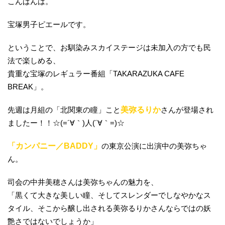
こんばんは。
宝塚男子ピエールです。
ということで、お馴染みスカイステージは未加入の方でも民
法で楽しめる、
貴重な宝塚のレギュラー番組「TAKARAZUKA CAFE
BREAK」。
先週は月組の「北関東の瞳」こと
美弥るりか
さんが登場され
ましたー！！☆(=´∀｀)人(´∀｀=)☆
「カンパニー／BADDY」
の東京公演に出演中の美弥ちゃ
ん。
司会の中井美穂さんは美弥ちゃんの魅力を、
「黒くて大きな美しい瞳、そしてスレンダーでしなやかなス
タイル、そこから醸し出される美弥るりかさんならではの妖
艶さではないでしょうか」