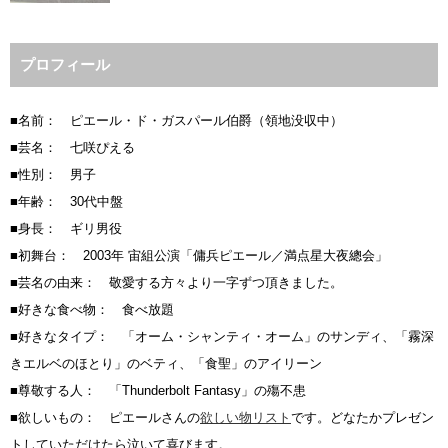
プロフィール
■名前： ピエール・ド・ガスパール伯爵（領地没収中）
■芸名： 七咲ぴえる
■性別： 男子
■年齢： 30代中盤
■身長： ギリ男役
■初舞台： 2003年 宙組公演「傭兵ピエール／満点星大夜總会」
■芸名の由来： 敬愛する方々より一字ずつ頂きました。
■好きな食べ物： 食べ放題
■好きなタイプ： 「オーム・シャンティ・オーム」のサンディ、「霧深
きエルベのほとり」のベティ、「食聖」のアイリーン
■尊敬する人： 「Thunderbolt Fantasy」の殤不患
■欲しいもの： ピエールさんの
欲しい物リスト
です。どなたかプレゼン
トしていただけたら泣いて喜びます。