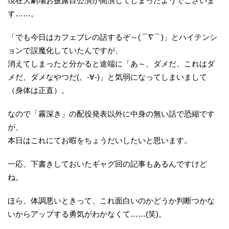
現在大劇場お披露目公演が開演してしまったようでございま
す……。
「でも今日はカフェブレの話するぞ～(⌒∇⌒)」とハイテンシ
ョンで誤魔化していたんですが、
消えてしまったと分かると途端に「あ～、ダメだ、これはダ
メだ、ダメなやつだ(。-∀-)」と気弱になってしまいまして
（身体は正直）。
なので「霧深き」の配役発表以外に中身の無い話で恐縮です
が、
本日はこれにてお暇をちょうだいしたいと思います。
一応、下書きしておいたギャグ回の記事もあるんですけど
ね。
ほら、体調悪いときって、これ面白いのかどうか判断つかな
いからアップする勇気がわかなくて……(笑)。