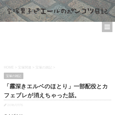
HOME
>
宝塚関連
>
宝塚の雑記
>
宝塚の雑記
「霧深きエルベのほとり」一部配役とカ
フェブレが消えちゃった話。
2018/07/15