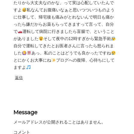
たりから大丈夫なのかな、って実は心配していたんで
すよ
私なんてお腹痛いなぁと思いつついつものよう
に仕事して、帰宅後も痛みがとれないんで明日も痛か
ったら嫌だからお薬もらってきますって言って、自分
で
運転して病院に行きましたら盲腸で、ということ
がありました
そして夜中の12時すぎから緊急手術
自分で運転してきたとお医者さんに言ったら怒られま
した
あっ、私のことはどうでも良かったですね
とにかくお大事にね
ブログへの復帰、心待ちにして
ますよ
返信
Message
メールアドレスが公開されることはありません。
コメント