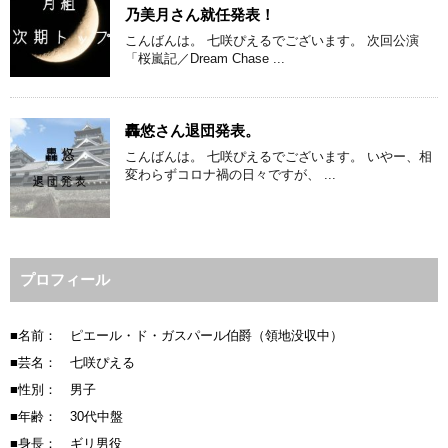
乃美月さん就任発表！
こんばんは。 七咲ぴえるでございます。 次回公演
「桜嵐記／Dream Chase ...
轟悠さん退団発表。
こんばんは。 七咲ぴえるでございます。 いやー、相
変わらずコロナ禍の日々ですが、 ...
プロフィール
■名前： ピエール・ド・ガスパール伯爵（領地没収中）
■芸名： 七咲ぴえる
■性別： 男子
■年齢： 30代中盤
■身長： ギリ男役