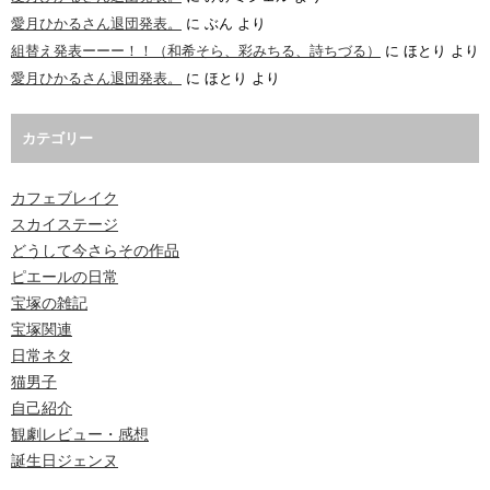
愛月ひかるさん退団発表。
に
ぶん
より
組替え発表ーーー！！（和希そら、彩みちる、詩ちづる）
に
ほとり
より
愛月ひかるさん退団発表。
に
ほとり
より
カテゴリー
カフェブレイク
スカイステージ
どうして今さらその作品
ピエールの日常
宝塚の雑記
宝塚関連
日常ネタ
猫男子
自己紹介
観劇レビュー・感想
誕生日ジェンヌ