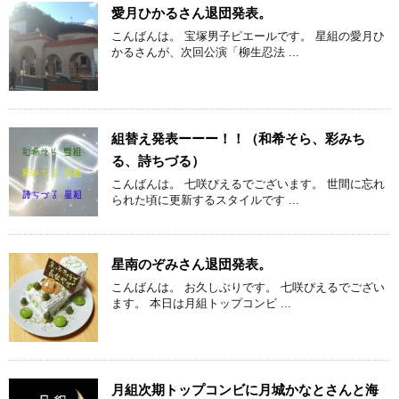
愛月ひかるさん退団発表。
こんばんは。 宝塚男子ピエールです。 星組の愛月ひ
かるさんが、次回公演「柳生忍法 ...
組替え発表ーーー！！（和希そら、彩みち
る、詩ちづる）
こんばんは。 七咲ぴえるでございます。 世間に忘れ
られた頃に更新するスタイルです ...
星南のぞみさん退団発表。
こんばんは。 お久しぶりです。 七咲ぴえるでござい
ます。 本日は月組トップコンビ ...
月組次期トップコンビに月城かなとさんと海