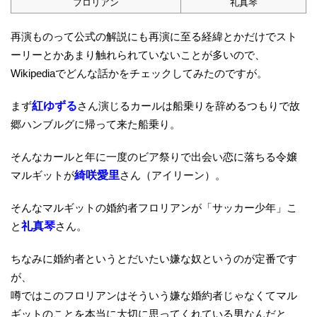
フロリアン
礼真琴
再演ものって公式の解説にも再演に至る経緯とかだけでスト
ーリーとかあまり触れられていないことが多いので、
Wikipediaでどんな話かをチェックしてみたのですが。
まず
紅ゆずる
さん演じるカールは船乗りを辞めるつもりで故
郷ハンブルグに帰って来た船乗り。
そんなカールと年に一度のビア祭りで出会い恋に落ちる令嬢
マルギットが
綺咲愛里
さん（アイリーン）。
そんなマルギットの婚約者フロリアンが「サッカー少年」こ
と
礼真琴
さん。
ちなみに婚約者というとだいたい嫌な奴というのが定番です
が、
噂ではこのフロリアンはそういう嫌な婚約者じゃなくてマル
ギットのことを本当に大切に思ってくれている男なんだと