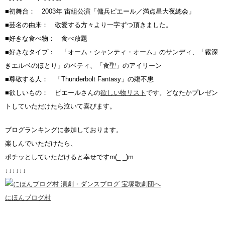
■初舞台： 2003年 宙組公演「傭兵ピエール／満点星大夜總会」
■芸名の由来： 敬愛する方々より一字ずつ頂きました。
■好きな食べ物： 食べ放題
■好きなタイプ： 「オーム・シャンティ・オーム」のサンディ、「霧深
きエルベのほとり」のベティ、「食聖」のアイリーン
■尊敬する人： 「Thunderbolt Fantasy」の殤不患
■欲しいもの： ピエールさんの
欲しい物リスト
です。どなたかプレゼン
トしていただけたら泣いて喜びます。
ブログランキングに参加しております。
楽しんでいただけたら、
ポチッとしていただけると幸せですm(_ _)m
↓↓↓↓↓↓
にほんブログ村