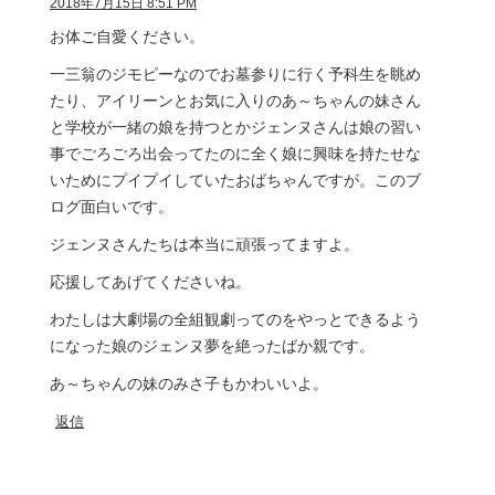
2018年7月15日 8:51 PM
お体ご自愛ください。
一三翁のジモピーなのでお墓参りに行く予科生を眺め
たり、アイリーンとお気に入りのあ～ちゃんの妹さん
と学校が一緒の娘を持つとかジェンヌさんは娘の習い
事でごろごろ出会ってたのに全く娘に興味を持たせな
いためにプイプイしていたおばちゃんですが。このブ
ログ面白いです。
ジェンヌさんたちは本当に頑張ってますよ。
応援してあげてくださいね。
わたしは大劇場の全組観劇ってのをやっとできるよう
になった娘のジェンヌ夢を絶ったばか親です。
あ～ちゃんの妹のみさ子もかわいいよ。
返信