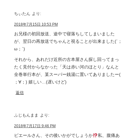
ちぃたん
より:
2018年7月15日 10:53 PM
お兄様の初回放送、途中で寝落ちしてしまいました
が、翌日の再放送でちゃんと視ることが出来ました(´；
ω；`)
それから、あれだけ近所の古本屋さん探し回ってまっ
たく見付からなかった「天は赤い河のほとり」なんと
全巻単行本が、某スーパー銭湯に置いてありましたー(
；∀；) 嬉しい…(遅いけど)
返信
ふじもんまま
より:
2018年7月17日 9:46 PM
ピエールさん、その後いかがでしょうか
私、腹痛あ