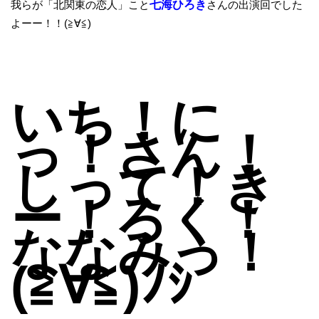
我らが「北関東の恋人」こと
七海ひろき
さんの出演回でした
よーー！！(≧∀≦)
いち！に
っ！さん！
しって！き
ー！ろく！
ななみっ！
(≧∀≦)ﾉｼ