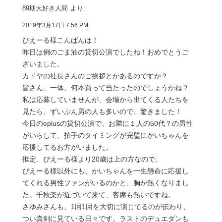
89期大好き人間
より:
2019年3月17日 7:56 PM
ぴえーる様こんばんは！
昨日は例のごま油の貸切公演でしたね！おめでとうご
ざいました。
カドヤの社長さんのご挨拶とかあるのですか？
皆さん、一体、何本買って当たったのでしょうかね？
私は応募していませんが、会場から出てくる人たちを
見たら、ずいぶん男の人も多いので、驚きました！
今日のeplusの貸切公演で、お隣に１人の50代？の男性
がいらして、拍手のタイミングが完璧にかいちゃんを
応援してるお方がいました。
推定、ぴえーる様より20歳は上の方なので、
ぴえーる様以外にも、かいちゃんを一生懸命に応援し
てくれる男性ファンがいるのかと、胸が熱くなりまし
た。千秋楽が近づいて来て、客席も熱いですね。
さゆみさんも、1回1回を大切に演じてるのが伝わり、
つい真剣に見ている日々です。ラストのデュエダンも