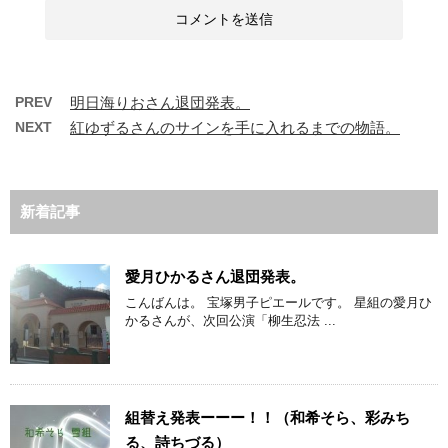
PREV
明日海りおさん退団発表。
NEXT
紅ゆずるさんのサインを手に入れるまでの物語。
新着記事
愛月ひかるさん退団発表。
こんばんは。 宝塚男子ピエールです。 星組の愛月ひ
かるさんが、次回公演「柳生忍法 ...
組替え発表ーーー！！（和希そら、彩みち
る、詩ちづる）