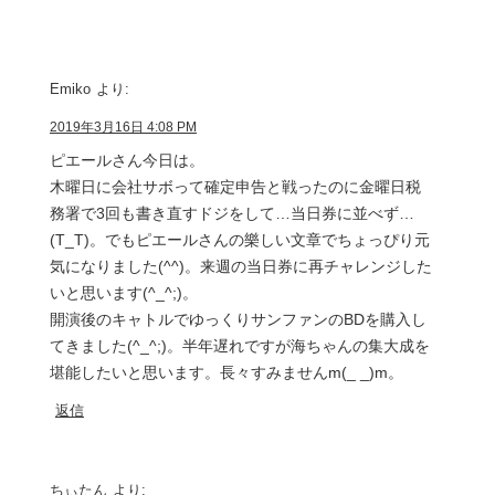
Emiko
より:
2019年3月16日 4:08 PM
ピエールさん今日は。
木曜日に会社サボって確定申告と戦ったのに金曜日税
務署で3回も書き直すドジをして…当日券に並べず…
(T_T)。でもピエールさんの樂しい文章でちょっぴり元
気になりました(^^)。来週の当日券に再チャレンジした
いと思います(^_^;)。
開演後のキャトルでゆっくりサンファンのBDを購入し
てきました(^_^;)。半年遅れですが海ちゃんの集大成を
堪能したいと思います。長々すみませんm(_ _)m。
返信
ちぃたん
より: