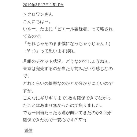
2019年3月17日 1:51 PM
＞クロワンさん
こんにちは～。
いやー、たまに「ピエール容疑者」って略され
てるので、
「それじゃそのまま僕になっちゃうじゃん！(
；∀；)」って思います(笑)。
月組のチケット状況、どうなのでしょうねぇ。
東京は完売するのが当たり前みたいな感じなの
で、
どれくらいの倍率なのかとか分かりにくいので
すが、
こんなにギリギリまで1枚も確保できてなかっ
たことはあまり無かったので焦りました。
でも一回当たったら運が向いてきたのか3回分
確保できたので一安心です(*´∇`*)
返信