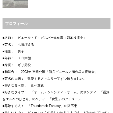
プロフィール
■名前： ピエール・ド・ガスパール伯爵（領地没収中）
■芸名： 七咲ぴえる
■性別： 男子
■年齢： 30代中盤
■身長： ギリ男役
■初舞台： 2003年 宙組公演「傭兵ピエール／満点星大夜總会」
■芸名の由来： 敬愛する方々より一字ずつ頂きました。
■好きな食べ物： 食べ放題
■好きなタイプ： 「オーム・シャンティ・オーム」のサンディ、「霧深
きエルベのほとり」のベティ、「食聖」のアイリーン
■尊敬する人： 「Thunderbolt Fantasy」の殤不患
■欲しいもの： ピエールさんの
欲しい物リスト
です。どなたかプレゼン