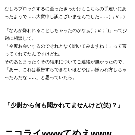
むしろブロックするに至ったきっかけもこちらの手違いにあ
ったようで……大変申し訳ございませんでした……( ；∀；)
「なんか嫌われることしちゃったのかなぁ(´；ω；`)」って少
尉に相談して、
「今度お会いするのでそれとなく聞いてみますね！」って言
ってくれてたんですけどね、
そのあとまったくその結果についてご連絡が無かったので、
「あー、これは報告すらできないほどやばい嫌われ方しちゃ
ったんだな……」と思っていたら。
「少尉から何も聞かれてませんけど(笑)？」
ニコライwwwてめえwww