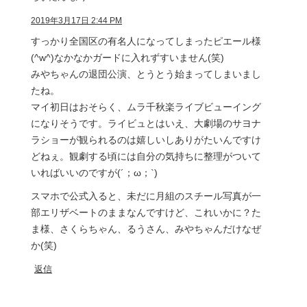
2019年3月17日 2:44 PM
すっかり全国区の有名人になってしまったピエール様
(^w^)なかなかガードに入れずすいません(笑)
みやちゃんの退団公演、とうとう始まってしまいまし
たね。
マイ初日はおそらく、ムラ千秋楽ライブビューイング
になりそうです。ライビュとはいえ、大劇場のサヨナ
ラショーが観られるのは嬉しいしありがたいんですけ
どねぇ。観劇する頃には自分の気持ちに整理がついて
いればいいのですが(´；ω；`)
スマホで公式入ると、未だに月組のスチール写真が一
部エリザベートのままなんですけど、これいかに？た
ま様、さくらちゃん、るうさん、みやちゃんだけなぜ
か(笑)
返信