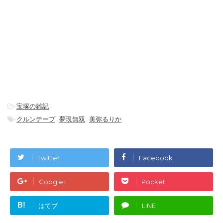
-
宝塚の雑記
-
クルンテープ
,
夢現無双
,
美弥るりか
Twitter
Facebook
Google+
Pocket
B!
はてブ
LINE