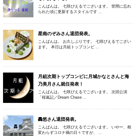
こんばんは。 七咲ぴえるでございます。 世間に忘れ
られた頃に更新するスタイルです ...
星南のぞみさん退団発表。
こんばんは。 お久しぶりです。 七咲ぴえるでござい
ます。 本日は月組トップコンビ ...
月組次期トップコンビに月城かなとさんと海
乃美月さん就任発表！
こんばんは。 七咲ぴえるでございます。 次回公演
「桜嵐記／Dream Chase ...
轟悠さん退団発表。
こんばんは。 七咲ぴえるでございます。 いやー、相
変わらずコロナ禍の日々ですが、 ...