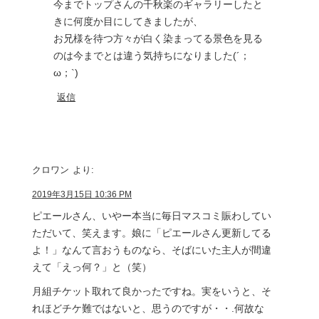
今までトップさんの千秋楽のギャラリーしたと
きに何度か目にしてきましたが、
お兄様を待つ方々が白く染まってる景色を見る
のは今までとは違う気持ちになりました(´；
ω；`)
返信
クロワン
より:
2019年3月15日 10:36 PM
ピエールさん、いやー本当に毎日マスコミ賑わしてい
ただいて、笑えます。娘に「ピエールさん更新してる
よ！」なんて言おうものなら、そばにいた主人が間違
えて「えっ何？」と（笑）
月組チケット取れて良かったですね。実をいうと、そ
れほどチケ難ではないと、思うのですが・・.何故な