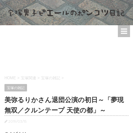
HOME
>
宝塚関連
>
宝塚の雑記
>
宝塚の雑記
美弥るりかさん退団公演の初日～「夢現
無双／クルンテープ 天使の都」～
2019/03/15