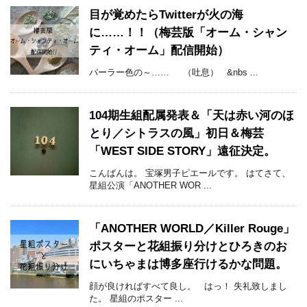
目が覚めたらTwitterが火の海
に……！！（梅芸版「オーム・シャン
ティ・オーム」配信開始）
バーラー色の～…… （吐息） &nbs ...
104期生組配属発表＆「天は赤い河のほ
とり／シトラスの風」初日＆梅芸
「WEST SIDE STORY」遠征決定。
こんばんは。 宝塚男子ピエールです。 はてさて、
星組公演「ANOTHER WOR ...
「ANOTHER WORLD／Killer Rouge」
ポスターと花組振り分けとひろきのお
にいちゃまは博多座行けるかな問題。
顔が良ければすべて良し。 はっ！ 失礼致しまし
た。 星組のポスター ...