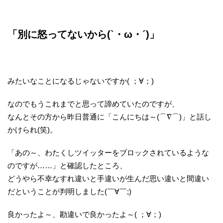
「別に怒ってないから(`・ω・´)」
みたいなことになるじゃないですか( ；∀；)
なのでもうこれまでと思って諦めていたのですが、
なんとその方から昨日普通に「こんにちは～(⌒∇⌒)」と話し
かけられ(笑)。
「あの～、わたくしツイッターをブロックされているような
のですが……」と確認したところ、
どうやら不幸なすれ違いと手違いが生んだ思い違いと間違い
だということが判明しました(￣∀￣;)
良かったよ～、勘違いで良かったよ～( ；∀；)