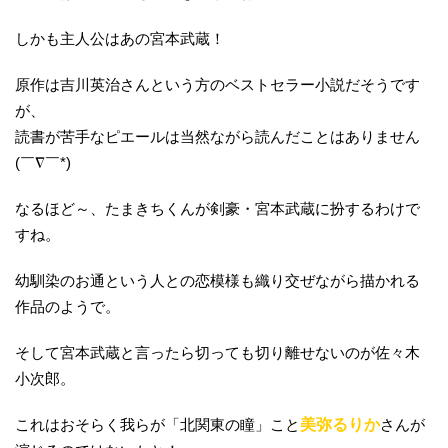
しかも主人公はあの宮本武蔵！
原作は吉川英治さんという方のベストセラー小説だそうです
が、
読書が苦手なピエールは当然ながら読んだことはありません
(￣∇￣*)ゞ
なるほど～、たまきちくんが剣豪・宮本武蔵に扮するわけで
すね。
幼馴染のお通という人との恋模様も織り交ぜながら描かれる
作品のようで。
そして宮本武蔵と言ったら切っても切り離せないのが佐々木
小次郎。
これはおそらく我らが「北関東の瞳」こと
美弥るりか
さんが