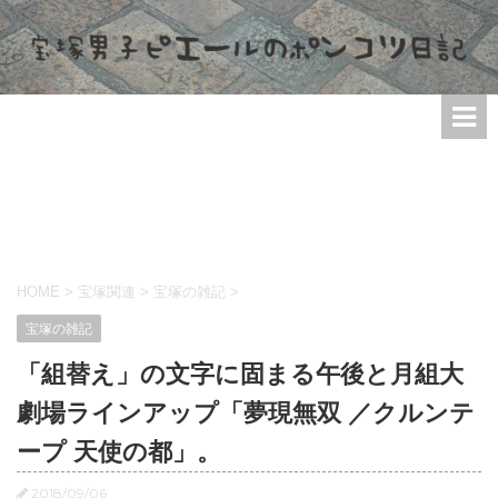
HOME
>
宝塚関連
>
宝塚の雑記
>
宝塚の雑記
「組替え」の文字に固まる午後と月組大
劇場ラインアップ「夢現無双 ／クルンテ
ープ 天使の都」。
2018/09/06