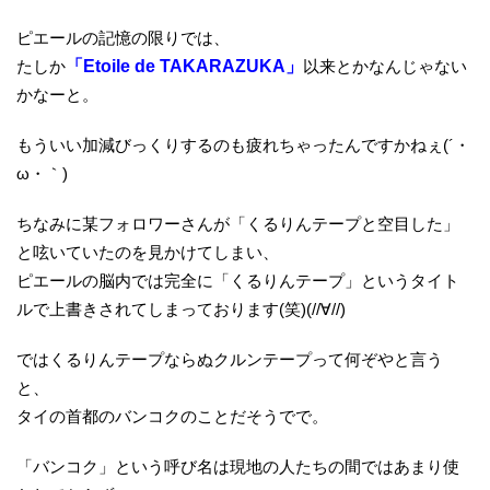
ピエールの記憶の限りでは、
たしか
「Etoile de TAKARAZUKA」
以来とかなんじゃない
かなーと。
もういい加減びっくりするのも疲れちゃったんですかねぇ(´・
ω・｀)
ちなみに某フォロワーさんが「くるりんテープと空目した」
と呟いていたのを見かけてしまい、
ピエールの脳内では完全に「くるりんテープ」というタイト
ルで上書きされてしまっております(笑)(//∀//)
ではくるりんテープならぬクルンテープって何ぞやと言う
と、
タイの首都のバンコクのことだそうでで。
「バンコク」という呼び名は現地の人たちの間ではあまり使