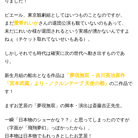
りました！
ピエール、東京観劇組としてはいつものことなのですが、
まだ
愛希れいか
さんの退団公演も観ていないのもあって、
未だにれいか様が退団されるという実感が湧かないんですよ
ねぇ（チケット取れてないせいもある）。
しかしそれでも時代は確実に次の世代へ動き出すものであ
り。
新生月組の船出となる作品は
「夢現無双 －吉川英治原作
「宮本武蔵」より－／クルンテープ 天使の都」
の二作品で
す！
まずお芝居の「夢現無双」の脚本・演出は斎藤吉正先生。
一瞬「日本物のショーかな？？」と思ってしまったのですが
（字面が「飛翔夢幻」っぽかったから）、
日本物は日本物でもれっきとしたお芝居！