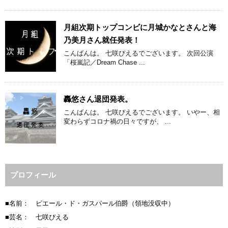
月組次期トップコンビに月城かなとさんと海
乃美月さん就任発表！
こんばんは。 七咲ぴえるでございます。 次回公演
「桜嵐記／Dream Chase ...
轟悠さん退団発表。
こんばんは。 七咲ぴえるでございます。 いやー、相
変わらずコロナ禍の日々ですが、 ...
プロフィール
■名前： ピエール・ド・ガスパール伯爵（領地没収中）
■芸名： 七咲ぴえる