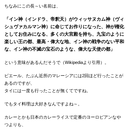
ちなみにこの長～い名前は、
「イン神（インドラ、帝釈天）がウィッサヌカム神（ヴィ
シュヴァカルマン神）に命じてお作りになった、神が権化
としてお住みになる、多くの大宮殿を持ち、九宝のように
楽しい王の都、最高・偉大な地、イン神の戦争のない平和
な、イン神の不滅の宝石のような、偉大な天使の都」
という意味があるんだそうで（Wikipediaより引用）。
ピエール、たぶん近所のマレーシアには2回ほど行ったことが
あるのですが、
タイには一度も行ったことが無くてですね。
でもタイ料理は大好きなんですよね～。
カレーとかも日本のカレーライスで定番のヨーロピアンなや
つよりも、