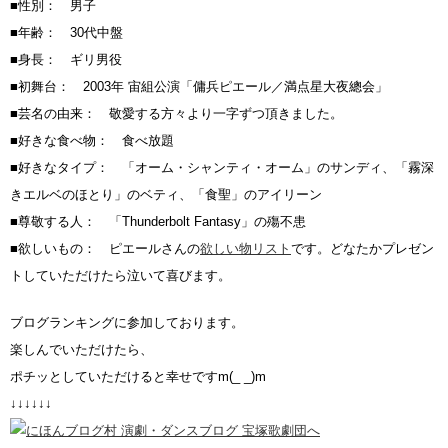
■性別： 男子
■年齢： 30代中盤
■身長： ギリ男役
■初舞台： 2003年 宙組公演「傭兵ピエール／満点星大夜總会」
■芸名の由来： 敬愛する方々より一字ずつ頂きました。
■好きな食べ物： 食べ放題
■好きなタイプ： 「オーム・シャンティ・オーム」のサンディ、「霧深
きエルベのほとり」のベティ、「食聖」のアイリーン
■尊敬する人： 「Thunderbolt Fantasy」の殤不患
■欲しいもの： ピエールさんの
欲しい物リスト
です。どなたかプレゼン
トしていただけたら泣いて喜びます。
ブログランキングに参加しております。
楽しんでいただけたら、
ポチッとしていただけると幸せですm(_ _)m
↓↓↓↓↓↓