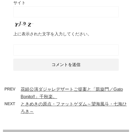
サイト
上に表示された文字を入力してください。
PREV
花組公演ダジャレデザートご提案と「凱旋門／Gato
Bonito!!」千秋楽。
NEXT
ときめきの原点・ファットゲダム～望海風斗・七海ひ
ろき～