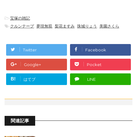
-
宝塚の雑記
-
クルンテープ
,
夢現無双
,
梨花ますみ
,
珠城りょう
,
美園さくら
Twitter
Facebook
Google+
Pocket
B!
はてブ
LINE
関連記事