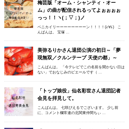
梅芸版「オーム・シャンティ・オー
ム」の曲が配信されるってよぉぉぉぉ
っっ！！ヽ(；▽；)ノ
ベニカイリーーーーーーーーン！！！！(≧∀≦) こ
んばんは。 宝塚 ...
美弥るりかさん退団公演の初日～「夢
現無双／クルンテープ 天使の都」～
こんばんは。 「今テレビでこの名前を聞かない日は
ない」でおなじみのピエールです（ ...
「トップ娘役」仙名彩世さん退団記者
会見を拝見して。
こんばんは。 七咲ぴえるでございます。 少し前
に、コメント欄常連の北関東仲間ちぃ ...