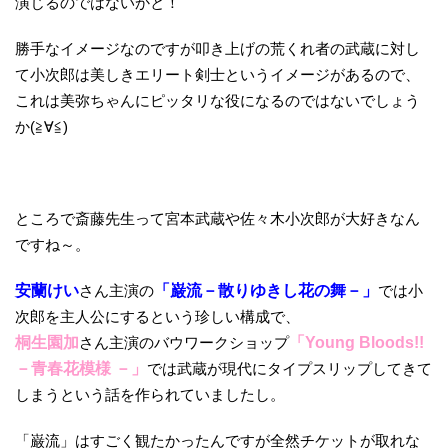
演じるのではないかと！
勝手なイメージなのですが叩き上げの荒くれ者の武蔵に対し
て小次郎は美しきエリート剣士というイメージがあるので、
これは美弥ちゃんにピッタリな役になるのではないでしょう
か(≧∀≦)
ところで斎藤先生って宮本武蔵や佐々木小次郎が大好きなん
ですね～。
安蘭けい
さん主演の
「巌流－散りゆきし花の舞－」
では小
次郎を主人公にするという珍しい構成で、
桐生園加
さん主演のバウワークショップ
「Young Bloods!!
－青春花模様 －」
では武蔵が現代にタイプスリップしてきて
しまうという話を作られていましたし。
「巌流」はすごく観たかったんですが全然チケットが取れな