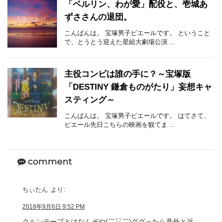
「ベルリン、わが愛」配役と、壱城あ
ずささんの退団。
こんばんは。 宝塚男子ピエールです。 ということ
で、とうとう迎えた星組大劇場公演 ...
主役コンビは誰の手に？～宝塚版
「DESTINY 鎌倉ものがたり」妄想キャ
スティング～
こんばんは。 宝塚男子ピエールです。 はてさて、
ピエール先日こちらの映画を観てま ...
comment
ちぃたん
より:
2018年9月6日 9:52 PM
クルンテープとはなんぞや(￣▽￣)ググったら意外と近