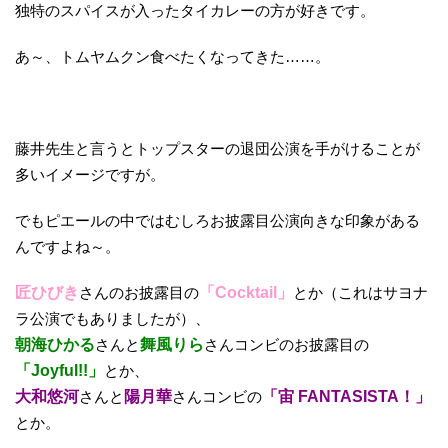
独特のスパイスが入ったタイカレーの方が好きです。
あ～、トムヤムクン食べたくなってきた……。
藤井先生と言うとトップスターの退団公演を手がけることが
多いイメージですが。
でもピエールの中ではむしろお披露目公演向きな印象がある
んですよね～。
匠ひびき
さんのお披露目の
「Cocktail」
とか（これはサヨナ
ラ公演でもありましたが）、
朝海ひかる
さんと
舞風りら
さんコンビのお披露目の
「Joyful!!」
とか、
大和悠河
さんと
陽月華
さんコンビの
「宙 FANTASISTA！」
とか。