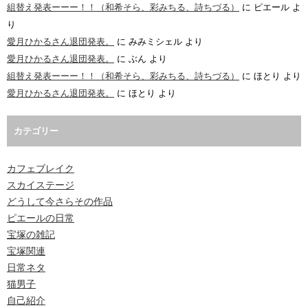
組替え発表ーーー！！（和希そら、彩みちる、詩ちづる）
に
ピエール
よ
り
愛月ひかるさん退団発表。
に
みみミシェル
より
愛月ひかるさん退団発表。
に
ぶん
より
組替え発表ーーー！！（和希そら、彩みちる、詩ちづる）
に
ほとり
より
愛月ひかるさん退団発表。
に
ほとり
より
カテゴリー
カフェブレイク
スカイステージ
どうして今さらその作品
ピエールの日常
宝塚の雑記
宝塚関連
日常ネタ
猫男子
自己紹介