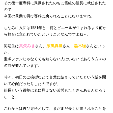
その後一度専科に異動されたのちに雪組の組長に就任された
ので、
今回の異動で再び専科に戻られることになりますね。
ちなみに入団は1981年と、何とピエールが生まれるより前か
ら舞台に立たれていたということなんですよね～。
同期生は
真矢みき
さん、
涼風真世
さん、
黒木瞳
さんといっ
た、
宝塚ファンじゃなくても知らない人はいないであろう方々の
名前が並んでいます。
時々、初日のご挨拶などで言葉に詰まっていたという話を聞
いて心配だったりしたのですが、
組長という役割は表に見えない苦労もたくさんあるんだろう
な～と。
これからは再び専科として、まだまだ長く活躍されることを