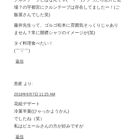
場？の宇都宮にクルンテープは存在してましたー！(ご
飯屋さんでした笑)
藤井先生って、ゴルゴ松本に雰囲気そっくりじゃあり
ません？常に開襟シャツのイメージが(笑)
タイ料理食べたい！
(￣▽￣)ゞ
返信
黒蜜
より:
2018年9月7日 11:25 AM
花組デザート
冷菓羊羹(ひゃっかようかん)
でしたね（笑）
私はピエールさんの方が好みですが
返信