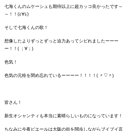
七海くんのムケーシュも期待以上に超カッコ良かったです～
～！！(≧∀≦)
そして七海くんの歌！
想像したよりずっとずっと迫力あってシビれましたーーー
ー！！( ；∀；)
色気！
色気の元栓を閉め忘れているーーーー！！！！( 〃▽〃)
皆さん！
新生オシャンティも本当に素晴らしいものになっています！
ちなみに今夜ピエールは大阪の街を闊歩しながらブイブイ言