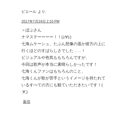
ピエール
より:
2017年7月24日 2:10 PM
＞ぼぶさん
ナマステーーーー！！(≧∀≦)
七海ムケーシュ、たぶん想像の遥か彼方の上に
行くほどのすばらしさでした……！
ビジュアルや色気ももちろんですが、
今回は歌声が本当に素晴らしかったです！
七海くんファンはもちろんのこと、
七海くんが歌が苦手というイメージを持たれて
いるすべての方にも観ていただきたいです！(
;∀;)
返信