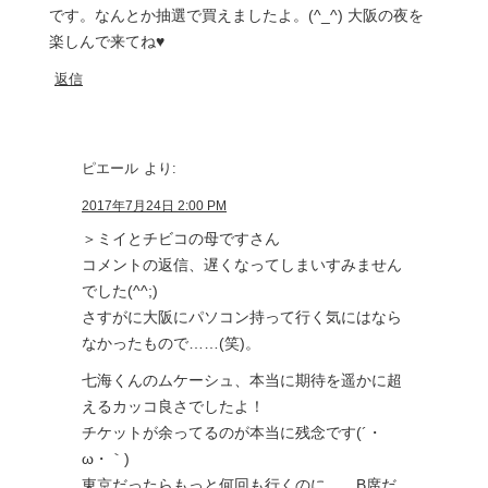
です。なんとか抽選で買えましたよ。(^_^) 大阪の夜を
楽しんで来てね♥️
返信
ピエール
より:
2017年7月24日 2:00 PM
＞ミイとチビコの母ですさん
コメントの返信、遅くなってしまいすみません
でした(^^;)
さすがに大阪にパソコン持って行く気にはなら
なかったもので……(笑)。
七海くんのムケーシュ、本当に期待を遥かに超
えるカッコ良さでしたよ！
チケットが余ってるのが本当に残念です(´・
ω・｀)
東京だったらもっと何回も行くのに……B席だ