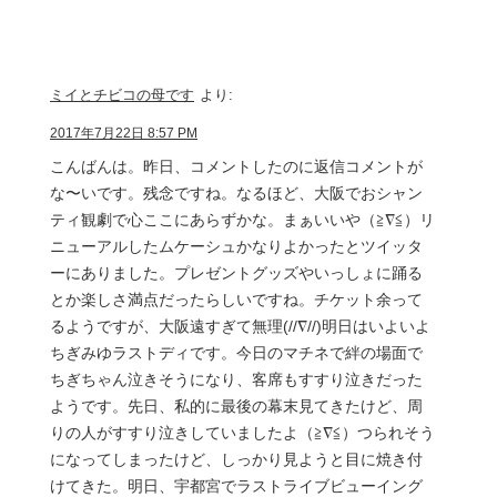
ミイとチビコの母です
より:
2017年7月22日 8:57 PM
こんばんは。昨日、コメントしたのに返信コメントが
な〜いです。残念ですね。なるほど、大阪でおシャン
ティ観劇で心ここにあらずかな。まぁいいや（≧∇≦）リ
ニューアルしたムケーシュかなりよかったとツイッタ
ーにありました。プレゼントグッズやいっしょに踊る
とか楽しさ満点だったらしいですね。チケット余って
るようですが、大阪遠すぎて無理(//∇//)明日はいよいよ
ちぎみゆラストディです。今日のマチネで絆の場面で
ちぎちゃん泣きそうになり、客席もすすり泣きだった
ようです。先日、私的に最後の幕末見てきたけど、周
りの人がすすり泣きしていましたよ（≧∇≦）つられそう
になってしまったけど、しっかり見ようと目に焼き付
けてきた。明日、宇都宮でラストライブビューイング