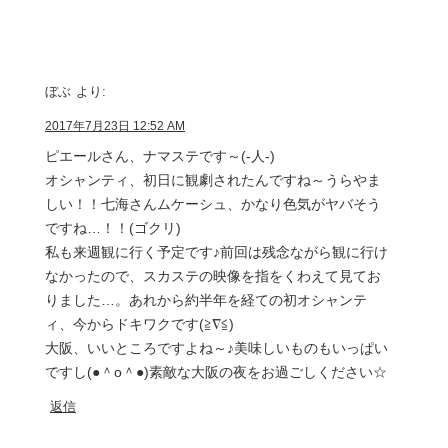
ぼぶ
より:
2017年7月23日 12:52 AM
ピエールさん、ナマステです～(-人-)
オシャンティ、初日に観劇されたんですね～うらやま
しい！！七海さんムケーシュ、かなり色気がヤバそう
ですね…！！(ゴクリ)
私も来週観に行く予定です♪前回は残念ながら観に行け
なかったので、スカステの映像を指をくわえて見てお
りました…。あれから約半年を経ての初オシャンテ
ィ、今からドキワクです(≧∇≦)
大阪、いいところですよね～♪美味しいものもいっぱい
ですし(●＾o＾●)素敵な大阪の夜をお過ごしください☆
返信