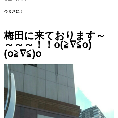
今まさに！
梅田に来ております～
～～～！！o(≧∇≦o)
(o≧∇≦)o