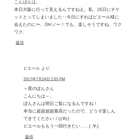
こんばんは。
本日大阪に行って見えるんですねえ。私、25日にチケ
ットとってしまいました‥今日にすればピエール様に
会えたのに〜。Oh!ノー！でも、楽しそうですね、ワク
ワク。
返信
ピエール
より:
2017年7月24日 2:03 PM
＞星のぽんさん
こんにちは～。
ぽんさんは明日ご覧になるんですね！
本当に超超超超最高だったので、どうぞ楽しん
できてください！(≧∀≦)
ピエールももう一回行きたい……( ;∀;)
返信