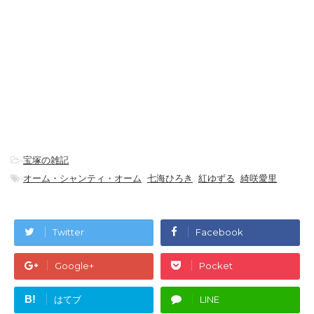
-
宝塚の雑記
-
オーム・シャンティ・オーム
,
七海ひろき
,
紅ゆずる
,
綺咲愛里
Twitter
Facebook
Google+
Pocket
B!
はてブ
LINE