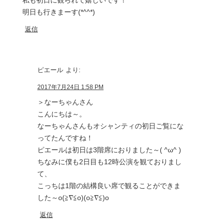
明日も行きまーす(*^^*)
返信
ピエール
より:
2017年7月24日 1:58 PM
＞なーちゃんさん
こんにちは～。
なーちゃんさんもオシャンティの初日ご覧にな
ってたんですね！
ピエールは初日は3階席におりました～( ^ω^ )
ちなみに僕も2日目も12時公演を観ておりまし
て、
こっちは1階の結構良い席で観ることができま
した～o(≧∇≦o)(o≧∇≦)o
返信