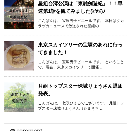
星組台湾公演は「東離劍遊紀」！！早
速第1話を観てみました(≧∀≦)ﾉ
こんばんは。 宝塚男子ピエールです。 本日はタカ
ラヅカニュースで放送された星組の ...
東京スカイツリーの宝塚のあれに行っ
てきました！
こんばんは。 宝塚男子ピエールです。 ということ
で、現在、東京スカイツリーで開催 ...
月組トップスター珠城りょうさん退団
発表。
こんばんは。 七咲ぴえるでございます。 月組トッ
プスター珠城りょうさん（たまきち ...
comment