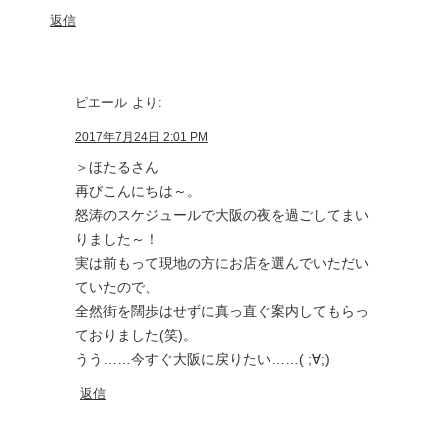
返信
ピエール
より:
2017年7月24日 2:01 PM
＞ほたるさん
再びこんにちは～。
怒涛のスケジュールで大阪の夜を過ごしてまい
りました～！
実は前もって現地の方にお店を選んでいただい
ていたので、
全然街を闊歩はせずに真っ直ぐ案内してもらっ
ておりました(笑)。
うう……今すぐ大阪に戻りたい……( ;∀;)
返信