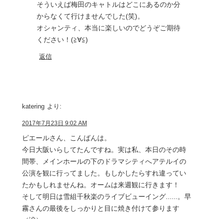
そういえば梅田のキャトルはどこにあるのか分
からなくて行けませんでした(笑)。
オシャンティ、本当に楽しいのでどうぞご期待
ください！(≧∀≦)
返信
katering
より:
2017年7月23日 9:02 AM
ピエールさん、こんばんは。
今日大阪いらしてたんですね。実は私、本日のその時
間帯、メインホールの下のドラマシティへアテルイの
公演を観に行ってました。もしかしたらすれ違ってい
たかもしれませんね。オームは来週観に行きます！
そして明日は雪組千秋楽のライブビューイング......。早
霧さんの最後をしっかりと目に焼き付けて参ります