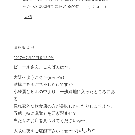
ったら2,000円で観られるのに……(´；ω；`)
返信
ほたる
より:
2017年7月22日 9:12 PM
ピエールさん、こんばんは〜。
大阪へようこそ〜(๑>◡<๑)
結構ごちゃごちゃした街ですが、
小綺麗なビルの中より、一歩路地に入ったところにあ
る
隠れ家的な飲食店の方が美味しかったりしますよ〜。
五感（特に臭覚）を研ぎ澄ませて、
当たりのお店を見つけてくださいね〜。
大阪の夜をご堪能下さいませ〜ヾ(๑╹◡╹)ﾉ"