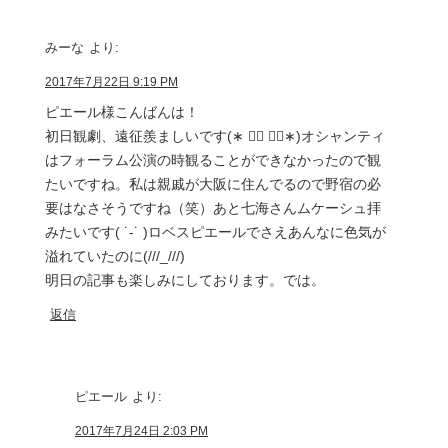
みーな
より:
2017年7月22日 9:19 PM
ピエール様こんばんは！
初日観劇、遠征羨ましいです(∗ ❛⃘ ❛⃘∗)オシャンティ
はフォーラム公演の時観ることができなかったので観
たいですね。私は親戚が大阪に住んでるので野宿の必
要はなさそうですね（笑）あと七海さんムケーシュ拝
みたいです( ˙-˙ )ロベスピエールでさえあんなに色気が
溢れていたのに(///_///)
明日の記事も楽しみにしております。では。
返信
ピエール
より:
2017年7月24日 2:03 PM