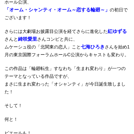
ホール公演、
「オーム・シャンティ・オーム～恋する輪廻～」
の初日で
ございます！
さらには大劇場お披露目公演を経てさらに進化した
紅ゆずる
さんと
綺咲愛里
さんコンビと共に、
ムケーシュ役の「北関東の恋人」こと
七海ひろき
さんを始め1
月の東京国際フォーラムホールC公演からキャストも変わり。
この作品は「輪廻転生」すなわち「生まれ変わり」が一つの
テーマとなっている作品ですが、
まさに生まれ変わった「オシャンティ」が今日誕生致しまし
た！
そして！
何と！
ピエールも！