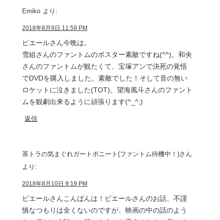
Emiko
より:
2018年8月9日 11:59 PM
ピエールさん今晩は。
雪組さんのファントムのポスター素敵ですね(^^)。和央
さんのファントムが観たくて、宝塚アンで決死の覚悟
でDVDを購入しました。素敵でした！そして音の無い
ロケットに泣きました(TOT)。望海風斗さんのファント
ムを観劇出来るように頑張ります(^_^;)
返信
茶トラの気まぐれガートボニート(ファントム待機中！)さん
より:
2018年8月10日 9:19 PM
ピエールさんこんばんは！ピエールさんのお話、不謹
慎なつもりは全くないのですが、映画の中の話のよう