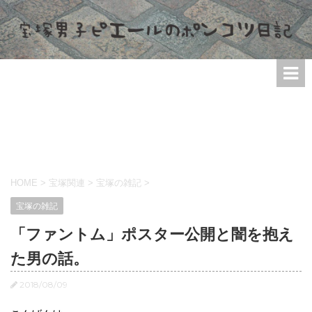
HOME
>
宝塚関連
>
宝塚の雑記
>
宝塚の雑記
「ファントム」ポスター公開と闇を抱え
た男の話。
2018/08/09