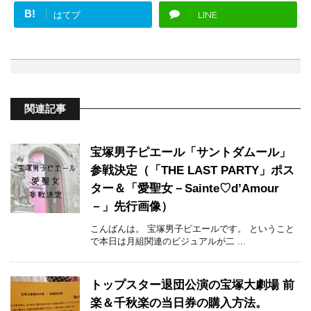
B!
はてブ
LINE
関連記事
宝塚男子ピエール「サントダムール」
参戦決定（「THE LAST PARTY」ポス
ター＆「愛聖女－Sainte♡d’Amour
－」先行画像）
こんばんは。 宝塚男子ピエールです。 ということ
で本日は月組関連のビジュアルが二 ...
トップスター退団公演の宝塚大劇場 前
楽＆千秋楽の当日券の購入方法。