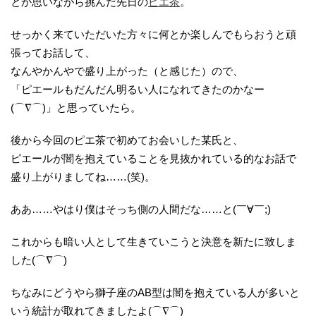
とか思いながら挑んだ先日の
ピエ茶
。
せっかく来ていただいた方々に何とか楽しんでもらおうと頑
張ってお話して、
なんやかんやで盛り上がった（と感じた）ので、
「ピエールもだんだん明るい人になれてきたのかなー
(⌒∇⌒)」と思っていたら。
後から今回のピエ茶で初めてお会いした某氏と、
ピエールが闇を抱えていることを見抜かれている的なお話で
盛り上がりましてね……(笑)。
ああ……やはり僕はそっち側の人間だな……と(￣∀￣;)
これからも暗い人として生きていこうと決意を新たに致しま
した(⌒∇⌒)
ちなみにどうやら獅子座のAB型は闇を抱えている人が多いと
いう統計が取れてきましたよ(⌒∇⌒)