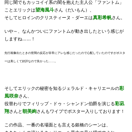
同じ闇でもカッコイイ系の闇を抱えた主人公「ファントム」
ことエリックは
望海風斗
さん（だいもん）、
そしてヒロインのクリスティーヌ・ダーエは
真彩希帆
さん。
いや～、なんかついにファントムが動き出したという感じが
しますね……！
先行画像出たときの世間の反応が非常にアレな感じだったので心配していたのですが
ポスタ
ーは美しくて好評なので良かった……。
そしてエリックの秘密を知るジェラルド・キャリエールの
彩
風咲奈
さん、
役替わりでフィリップ・ドゥ・シャンドン伯爵を演じる
彩凪
翔
さんと
朝美絢
さんもワイプでポスター入りしております！
この作品、一番の名場面とも言える銀橋のシーンは、