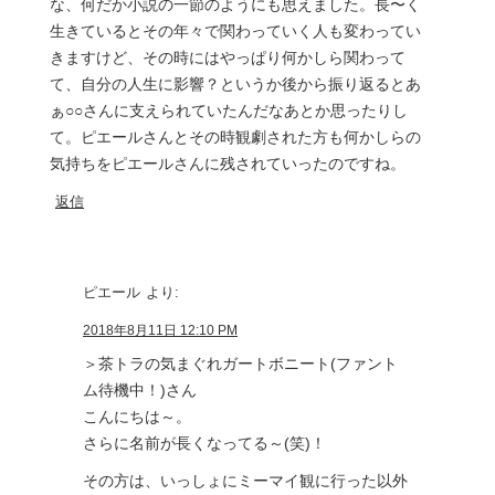
な、何だか小説の一節のようにも思えました。長〜く
生きているとその年々で関わっていく人も変わってい
きますけど、その時にはやっぱり何かしら関わって
て、自分の人生に影響？というか後から振り返るとあ
ぁ○○さんに支えられていたんだなあとか思ったりし
て。ピエールさんとその時観劇された方も何かしらの
気持ちをピエールさんに残されていったのですね。
返信
ピエール
より:
2018年8月11日 12:10 PM
＞茶トラの気まぐれガートボニート(ファント
ム待機中！)さん
こんにちは～。
さらに名前が長くなってる～(笑)！
その方は、いっしょにミーマイ観に行った以外