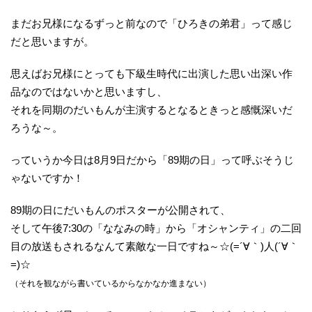
まだお兄様になるずっと前なので「ひろきの弟君」って感じ
だと思いますが。
思えばお兄様にとっても下級生時代に出演した思い出深い作
品なのではないかと思いますし、
それを同期のだいもんが主演するとなるときっと感慨深いだ
ろうな～。
っていうか今日は8月9日だから「89期の日」って呼ぶそうじ
ゃないですか！
89期の日にだいもんのポスターが公開されて、
そして午後7:30の「ななみの時」から「オシャンティ」の二回
目の放送もされるなんて素敵な一日ですね～☆(=´∀｀)人(´∀｀
=)☆
（それを観ながら書いているからなかなか進まない）