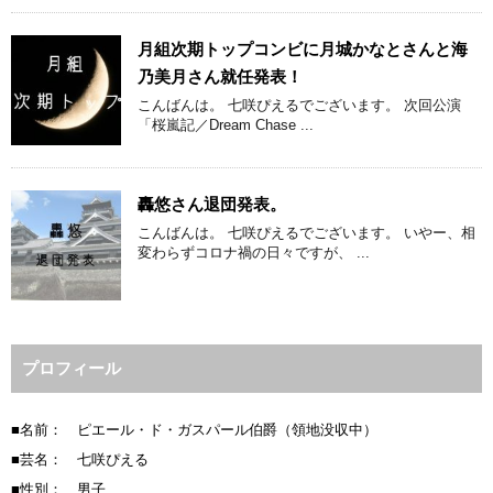
月組次期トップコンビに月城かなとさんと海
乃美月さん就任発表！
こんばんは。 七咲ぴえるでございます。 次回公演
「桜嵐記／Dream Chase ...
轟悠さん退団発表。
こんばんは。 七咲ぴえるでございます。 いやー、相
変わらずコロナ禍の日々ですが、 ...
プロフィール
■名前： ピエール・ド・ガスパール伯爵（領地没収中）
■芸名： 七咲ぴえる
■性別： 男子