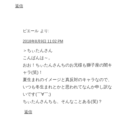
返信
ピエール
より:
2018年8月9日 11:02 PM
＞ちぃたんさん
こんばんは～。
おお！ちぃたんさんちのお兄様も獅子座の闇キ
ャラ(笑)！
夏生まれのイメージと真反対のキャラなので、
いつも冬生まれとかと思われてなんか申し訳な
いです(￣∀￣;)
ちぃたんさんちも、そんなことある(笑)？
返信