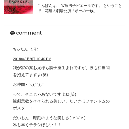
こんばんは。 宝塚男子ピエールです。 ということ
で、花組大劇場公演「ポーの一族」 ...
comment
ちぃたん
より:
2018年8月9日 10:40 PM
我が家の某お兄様も獅子座生まれですが、彼も相当闇
を抱えてますよ(笑)
お仲間～＼(^^)／
って、そこじゃあないですよね(笑)
観劇意欲をそそられる美しい、だいきほファントムの
ポスター！
だいもん、彫刻のような美しさ( 〃▽〃)
私も早くチラシほしい！！