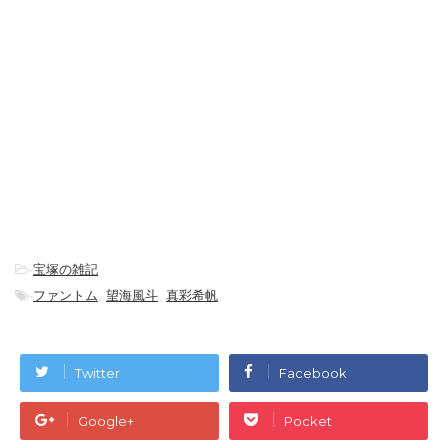
-
宝塚の雑記
-
ファントム
,
望海風斗
,
真彩希帆
Twitter
Facebook
Google+
Pocket