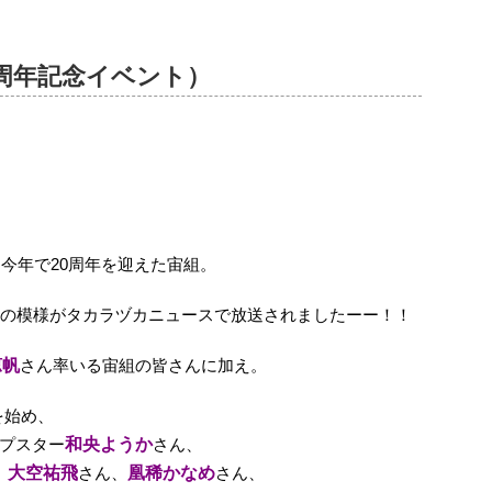
周年記念イベント）
ら今年で20周年を迎えた宙組。
トの模様がタカラヅカニュースで放送されましたーー！！
涼帆
さん率いる宙組の皆さんに加え。
を始め、
プスター
和央ようか
さん、
、
大空祐飛
さん、
凰稀かなめ
さん、