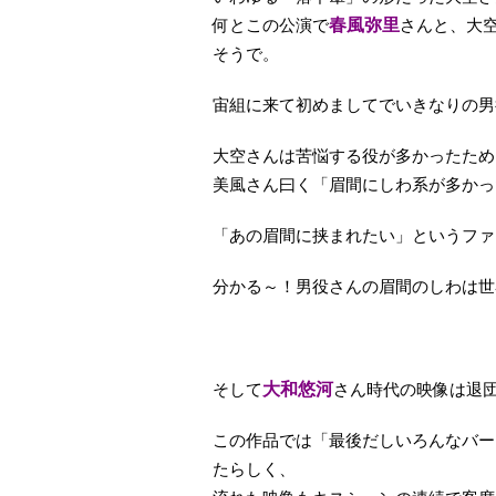
何とこの公演で
春風弥里
さんと、大
そうで。
宙組に来て初めましてでいきなりの男
大空さんは苦悩する役が多かったため
美風さん曰く「眉間にしわ系が多かっ
「あの眉間に挟まれたい」というファ
分かる～！男役さんの眉間のしわは世界
そして
大和悠河
さん時代の映像は退
この作品では「最後だしいろんなバー
たらしく、