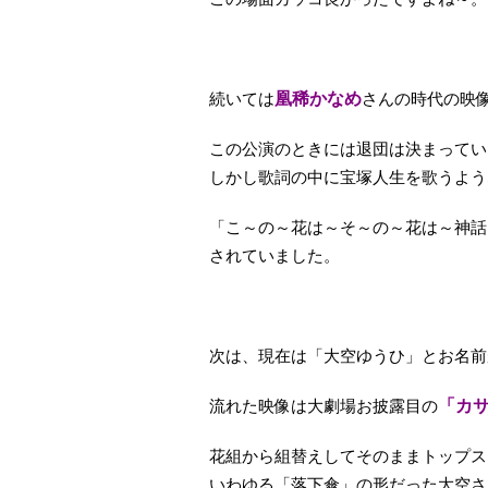
続いては
凰稀かなめ
さんの時代の映
この公演のときには退団は決まってい
しかし歌詞の中に宝塚人生を歌うよう
「こ～の～花は～そ～の～花は～神話
されていました。
次は、現在は「大空ゆうひ」とお名前
流れた映像は大劇場お披露目の
「カ
花組から組替えしてそのままトップス
いわゆる「落下傘」の形だった大空さ