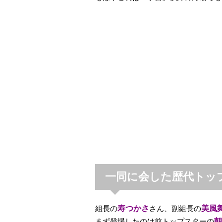
一同に会した歴代トッ
組長の
寿つかさ
さん、副組長の
美風
まず登場したのは前トップスターの
朝