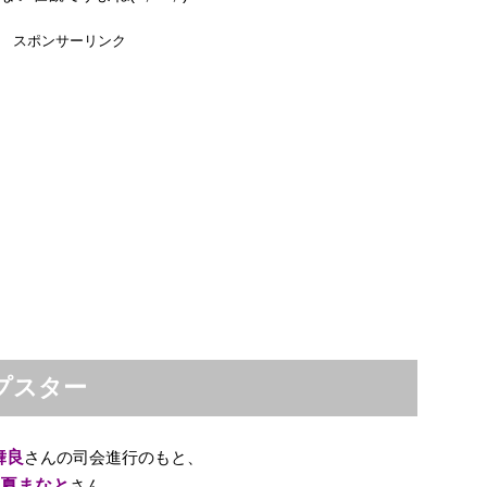
スポンサーリンク
プスター
舞良
さんの司会進行のもと、
夏まなと
さん。