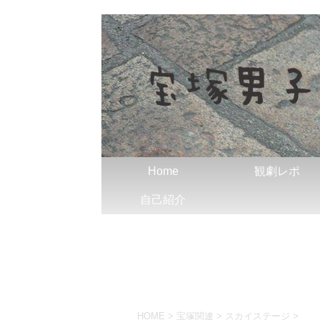
Home
観劇レポ
自己紹介
HOME
>
宝塚関連
>
スカイステージ
>