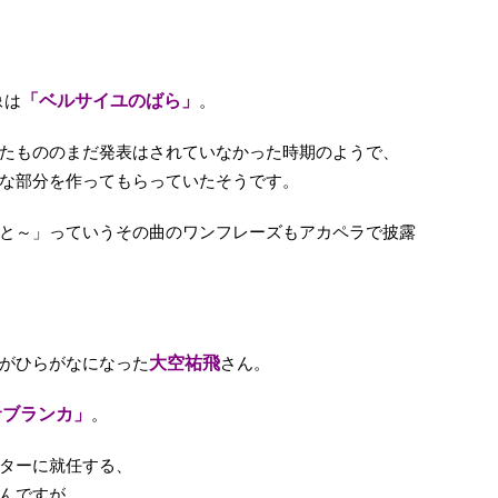
像は
「ベルサイユのばら」
。
たもののまだ発表はされていなかった時期のようで、
な部分を作ってもらっていたそうです。
と～」っていうその曲のワンフレーズもアカペラで披露
がひらがなになった
大空祐飛
さん。
サブランカ」
。
ターに就任する、
んですが、