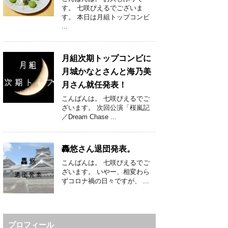
す。 七咲ぴえるでございま
す。 本日は月組トップコンビ
...
月組次期トップコンビに
月城かなとさんと海乃美
月さん就任発表！
こんばんは。 七咲ぴえるでご
ざいます。 次回公演「桜嵐記
／Dream Chase ...
轟悠さん退団発表。
こんばんは。 七咲ぴえるでご
ざいます。 いやー、相変わら
ずコロナ禍の日々ですが、 ...
プロフィール