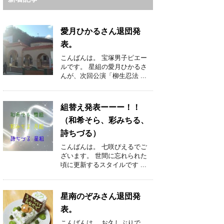
愛月ひかるさん退団発
表。
こんばんは。 宝塚男子ピエー
ルです。 星組の愛月ひかるさ
んが、次回公演「柳生忍法 ...
組替え発表ーーー！！
（和希そら、彩みちる、
詩ちづる）
こんばんは。 七咲ぴえるでご
ざいます。 世間に忘れられた
頃に更新するスタイルです ...
星南のぞみさん退団発
表。
こんばんは。 お久しぶりで