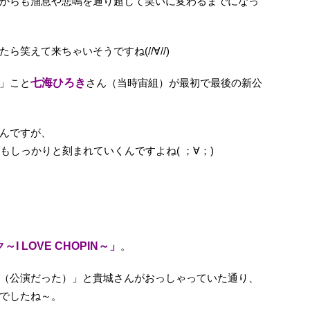
からも溜息や悲鳴を通り超して笑いに変わるまでになっ
笑えて来ちゃいそうですね(//∀//)
」こと
七海ひろき
さん（当時宙組）が最初で最後の新公
んですが、
もしっかりと刻まれていくんですよね( ；∀；)
I LOVE CHOPIN～」
。
（公演だった）」と貴城さんがおっしゃっていた通り、
でしたね～。