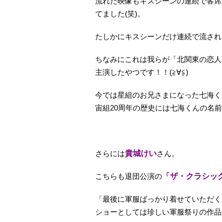
流れた映像もキスシーンの連続で客席
てました(笑)。
たしかにキスシーンだけ連続で流されたら
ちなみにこれは我らが「北関東の恋人
主演したやつです！！(≧∀≦)
今では星組のお兄さまになった七海く
宙組20周年の歴史には七海くんの名前
さらには
貴城けい
さん。
こちらも退団公演の
「ザ・クラシック～
「最後に軍服ばっかり着せていただく
ショーとしては珍しい軍服祭りの作品