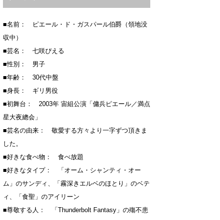
■名前： ピエール・ド・ガスパール伯爵（領地没
収中）
■芸名： 七咲ぴえる
■性別： 男子
■年齢： 30代中盤
■身長： ギリ男役
■初舞台： 2003年 宙組公演「傭兵ピエール／満点
星大夜總会」
■芸名の由来： 敬愛する方々より一字ずつ頂きま
した。
■好きな食べ物： 食べ放題
■好きなタイプ： 「オーム・シャンティ・オー
ム」のサンディ、「霧深きエルベのほとり」のベテ
ィ、「食聖」のアイリーン
■尊敬する人： 「Thunderbolt Fantasy」の殤不患