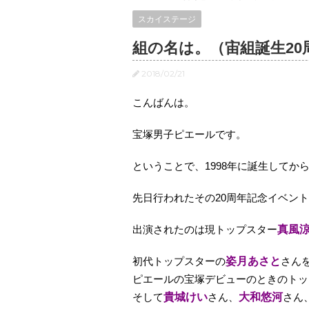
スカイステージ
組の名は。（宙組誕生20
2018/02/21
こんばんは。
宝塚男子ピエールです。
ということで、1998年に誕生してか
先日行われたその20周年記念イベン
出演されたのは現トップスター
真風
初代トップスターの
姿月あさと
さん
ピエールの宝塚デビューのときのトッ
そして
貴城けい
さん、
大和悠河
さん