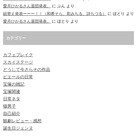
愛月ひかるさん退団発表。
に
ぶん
より
組替え発表ーーー！！（和希そら、彩みちる、詩ちづる）
に
ほとり
より
愛月ひかるさん退団発表。
に
ほとり
より
カテゴリー
カフェブレイク
スカイステージ
どうして今さらその作品
ピエールの日常
宝塚の雑記
宝塚関連
日常ネタ
猫男子
自己紹介
観劇レビュー・感想
誕生日ジェンヌ