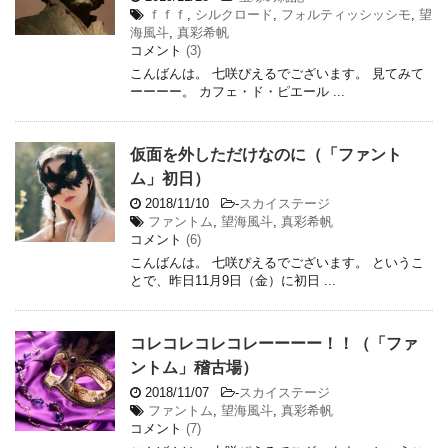
ｆｆｆ
,
シルクロード
,
フォルティッシッシモ
,
望
海風斗
,
真彩希帆
コメント
(3)
こんばんは。 七咲ぴえるでございます。 見てみて
ーーーー。 カフェ・ド・ピエール ...
仮面を外しただけなのに（「ファント
ム」初日）
2018/11/10
-
スカイステージ
ファントム
,
望海風斗
,
真彩希帆
コメント
(6)
こんばんは。 七咲ぴえるでございます。 というこ
とで、昨日11月9日（金）に初日 ...
コレコレコレコレーーーー！！（「ファ
ントム」稽古場）
2018/11/07
-
スカイステージ
ファントム
,
望海風斗
,
真彩希帆
コメント
(7)