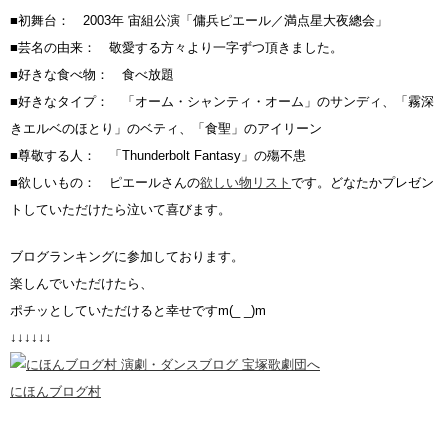
■初舞台： 2003年 宙組公演「傭兵ピエール／満点星大夜總会」
■芸名の由来： 敬愛する方々より一字ずつ頂きました。
■好きな食べ物： 食べ放題
■好きなタイプ： 「オーム・シャンティ・オーム」のサンディ、「霧深
きエルベのほとり」のベティ、「食聖」のアイリーン
■尊敬する人： 「Thunderbolt Fantasy」の殤不患
■欲しいもの： ピエールさんの
欲しい物リスト
です。どなたかプレゼン
トしていただけたら泣いて喜びます。
ブログランキングに参加しております。
楽しんでいただけたら、
ポチッとしていただけると幸せですm(_ _)m
↓↓↓↓↓↓
にほんブログ村