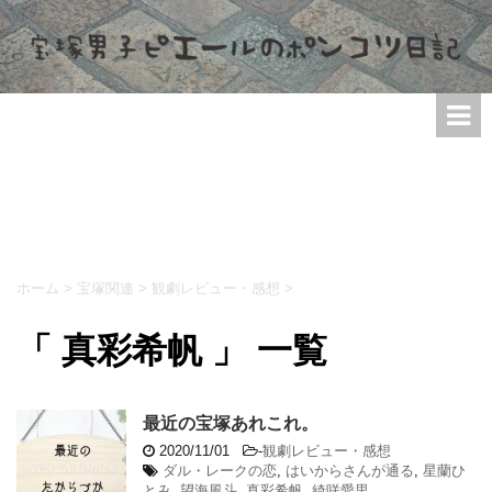
ホーム
>
宝塚関連
>
観劇レビュー・感想
>
「 真彩希帆 」 一覧
最近の宝塚あれこれ。
2020/11/01
-
観劇レビュー・感想
ダル・レークの恋
,
はいからさんが通る
,
星蘭ひ
とみ
,
望海風斗
,
真彩希帆
,
綺咲愛里