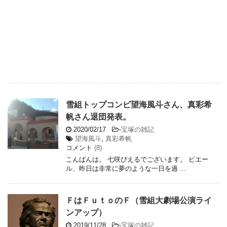
雪組トップコンビ望海風斗さん、真彩希
帆さん退団発表。
2020/02/17
-
宝塚の雑記
望海風斗
,
真彩希帆
コメント
(8)
こんばんは。 七咲ぴえるでございます。 ピエー
ル、昨日は非常に夢のような一日を過 ...
ＦはＦｕｔｏのＦ（雪組大劇場公演ライ
ンアップ）
2019/11/28
-
宝塚の雑記