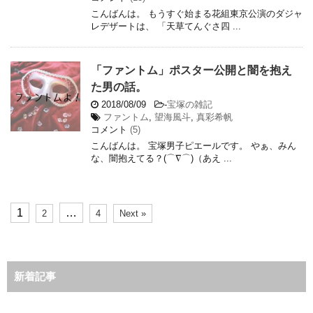
こんばんは。 もうすぐ始まる花組東京公演のダジャ
レデザートは、 「天草てんぐさ四 ...
「ファントム」ポスター公開と闇を抱え
た男の話。
2018/08/09
-
宝塚の雑記
ファントム
,
望海風斗
,
真彩希帆
コメント
(5)
こんばんは。 宝塚男子ピエールです。 やぁ、みん
な、闇抱えてる？(⌒∇⌒)（あえ ...
1
…
2
4
Next »
新着記事