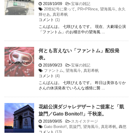
2018/10/09
-
宝塚の雑記
20世紀号に乗って
,
PR×PRince
,
望海風斗
,
永久
輝せあ
,
真彩希帆
コメント
(1)
こんばんは。 七咲ぴえるです。 現在、大劇場公演
「ファントム」のお稽古中の望海風 ...
何とも言えない「ファントム」配役発
表。
2018/09/23
-
宝塚の雑記
ファントム
,
望海風斗
,
真彩希帆
コメント
(4)
こんばんは。 七咲ぴえるです。 昨日は美弥るりか
さんの休演発表でいろんな感情に襲 ...
花組公演ダジャレデザートご提案と「凱
旋門／Gato Bonito!!」千秋楽。
2018/09/05
-
スカイステージ
Gato Bonito!!
,
凱旋門
,
望海風斗
,
真彩希帆
,
轟悠
コメント
(13)