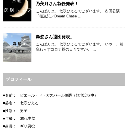
乃美月さん就任発表！
こんばんは。 七咲ぴえるでございます。 次回公演
「桜嵐記／Dream Chase ...
轟悠さん退団発表。
こんばんは。 七咲ぴえるでございます。 いやー、相
変わらずコロナ禍の日々ですが、 ...
プロフィール
■名前： ピエール・ド・ガスパール伯爵（領地没収中）
■芸名： 七咲ぴえる
■性別： 男子
■年齢： 30代中盤
■身長： ギリ男役