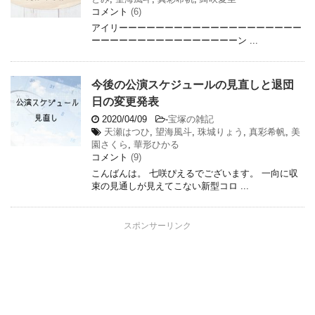
コメント
(6)
アイリーーーーーーーーーーーーーーーーーーーー
ーーーーーーーーーーーーーーーーン ...
今後の公演スケジュールの見直しと退団
日の変更発表
2020/04/09
-
宝塚の雑記
天瀬はつひ
,
望海風斗
,
珠城りょう
,
真彩希帆
,
美
園さくら
,
華形ひかる
コメント
(9)
こんばんは。 七咲ぴえるでございます。 一向に収
束の見通しが見えてこない新型コロ ...
スポンサーリンク