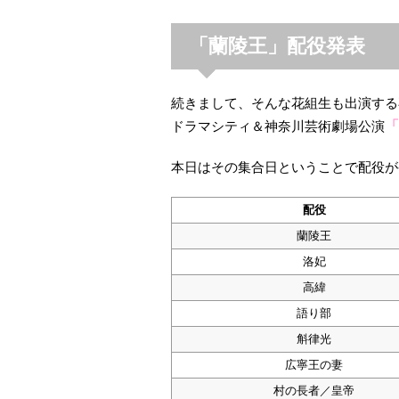
「蘭陵王」配役発表
続きまして、そんな花組生も出演する
ドラマシティ＆神奈川芸術劇場公演
「
本日はその集合日ということで配役が
配役
蘭陵王
洛妃
高緯
語り部
斛律光
広寧王の妻
村の長者／皇帝