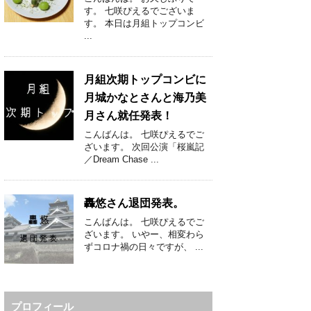
す。 七咲ぴえるでございま
す。 本日は月組トップコンビ
...
月組次期トップコンビに
月城かなとさんと海乃美
月さん就任発表！
こんばんは。 七咲ぴえるでご
ざいます。 次回公演「桜嵐記
／Dream Chase ...
轟悠さん退団発表。
こんばんは。 七咲ぴえるでご
ざいます。 いやー、相変わら
ずコロナ禍の日々ですが、 ...
プロフィール