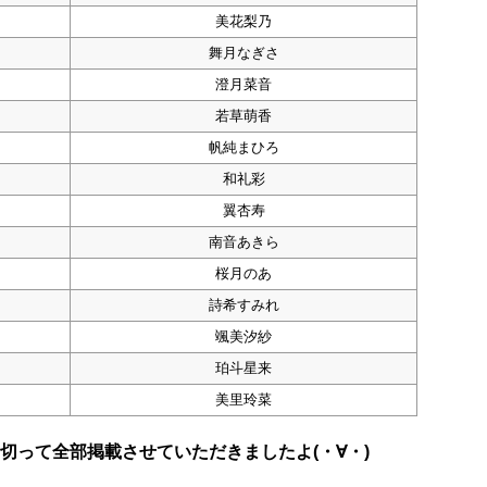
美花梨乃
舞月なぎさ
澄月菜音
若草萌香
帆純まひろ
和礼彩
翼杏寿
南音あきら
桜月のあ
詩希すみれ
颯美汐紗
珀斗星来
美里玲菜
切って全部掲載させていただきましたよ(・∀・)