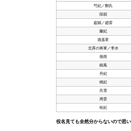
芍妃／鄭氏
段韶
盗賊／趙雷
蘭妃
逍遥君
北斉の将軍／李水
孫雨
銭風
丹妃
桃妃
呉雪
周雲
桂妃
役名見ても全然分からないので思い