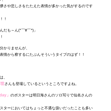
儚さや悲しさをたたえた表情が多かった気がするのです
！！
だも～ん(*￣∀￣*)」
！
分かりませんが、
表情から察するにたぶんそういうタイプのはず！！
は、
彩世
さんも登場しているというところですよね。
iday」
のポスターは明日海さんのソロ写りで仙名さんの
スターにおいてはちょっと不遇な扱いだったことも多い