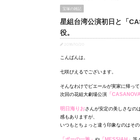
宝塚の雑記
星組台湾公演初日と「CA
役。
2018/10/20
こんばんは。
七咲ぴえるでございます。
そんなわけでピエールが実家に帰って
次回の花組大劇場公演
「CASANOV
明日海りお
さんが安定の美しさなの
感もありますが、
いつもとちょっと違う印象なのはその
「ポーの一族」
や
「MESSIAH」
等