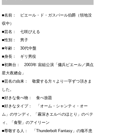
■名前： ピエール・ド・ガスパール伯爵（領地没
収中）
■芸名： 七咲ぴえる
■性別： 男子
■年齢： 30代中盤
■身長： ギリ男役
■初舞台： 2003年 宙組公演「傭兵ピエール／満点
星大夜總会」
■芸名の由来： 敬愛する方々より一字ずつ頂きま
した。
■好きな食べ物： 食べ放題
■好きなタイプ： 「オーム・シャンティ・オー
ム」のサンディ、「霧深きエルベのほとり」のベテ
ィ、「食聖」のアイリーン
■尊敬する人： 「Thunderbolt Fantasy」の殤不患