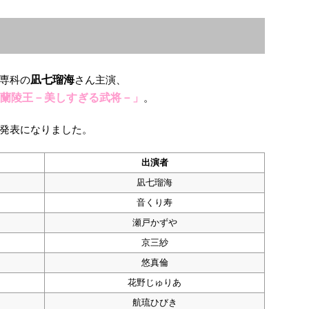
専科の
凪七瑠海
さん主演、
蘭陵王－美しすぎる武将－」
。
発表になりました。
出演者
凪七瑠海
音くり寿
瀬戸かずや
京三紗
悠真倫
花野じゅりあ
航琉ひびき