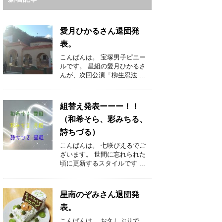
愛月ひかるさん退団発
表。
こんばんは。 宝塚男子ピエー
ルです。 星組の愛月ひかるさ
んが、次回公演「柳生忍法 ...
組替え発表ーーー！！
（和希そら、彩みちる、
詩ちづる）
こんばんは。 七咲ぴえるでご
ざいます。 世間に忘れられた
頃に更新するスタイルです ...
星南のぞみさん退団発
表。
こんばんは。 お久しぶりで