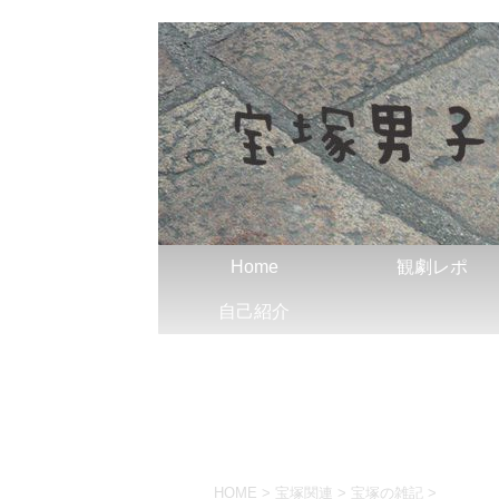
Home
観劇レポ
自己紹介
HOME
>
宝塚関連
>
宝塚の雑記
>