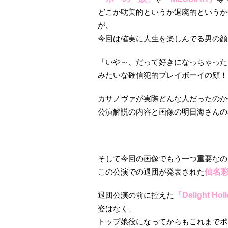
どこか耽美的というか退廃的というか
が、
今回は確実に人生を楽しんでる男の顔
「いや～、だって好きになっちゃったん
みたいな確信犯的プレイボーイの顔！
カサノヴァが実際どんな人だったのか
公演解説の内容と画像の明日海さんの
そして今回の画像でもう一つ重要なの
この公演での退団が発表された
仙名
退団公演の前に控えた
「Delight Hol
姿はなく、
トップ娘役になってからもこれまでポ