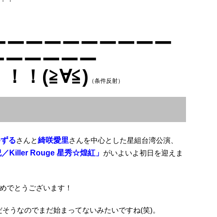
ーーーーーーーーーー
ーーーーーー
！(≧∀≦)
（条件反射）
ゆずる
さんと
綺咲愛里
さんを中心とした星組台湾公演、
紀／Killer Rouge 星秀☆煌紅」
がいよいよ初日を迎えま
めでとうございます！
演だそうなのでまだ始まってないみたいですね(笑)。