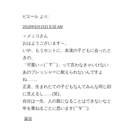
ピエール
より:
2018年8月15日 8:26 AM
＞メッコさん
おはようございます～。
いや、もうホントに、友達の子どもに会ったと
きの、
「可愛い～(⌒∇⌒)」って言わなきゃいけない
あのプレッシャーに耐えられないんですよ
ね……。
正直、生まれたての子どもなんてみんな同じ顔
に見えるし……(笑)。
自分は一生、人の親になることはできないなと
年を重ねるごとに思います(￣∀￣;)
返信