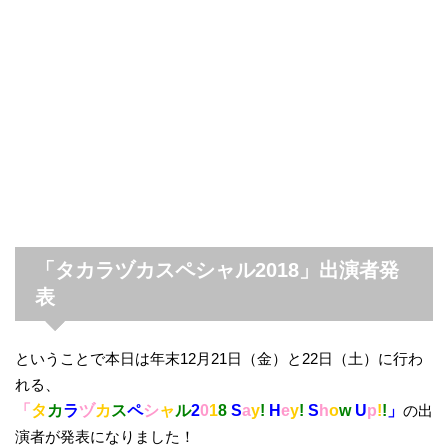
「タカラヅカスペシャル2018」出演者発
表
ということで本日は年末12月21日（金）と22日（土）に行わ
れる、
「
タ
カ
ラ
ヅ
カ
ス
ペ
シ
ャ
ル
2
0
1
8
S
a
y
!
H
e
y
!
S
h
o
w
U
p
!
!
」
の出
演者が発表になりました！