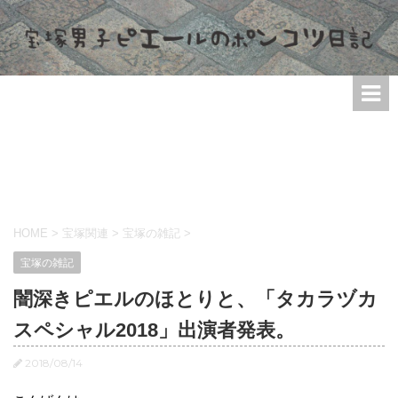
HOME
>
宝塚関連
>
宝塚の雑記
>
宝塚の雑記
闇深きピエルのほとりと、「タカラヅカ
スペシャル2018」出演者発表。
2018/08/14