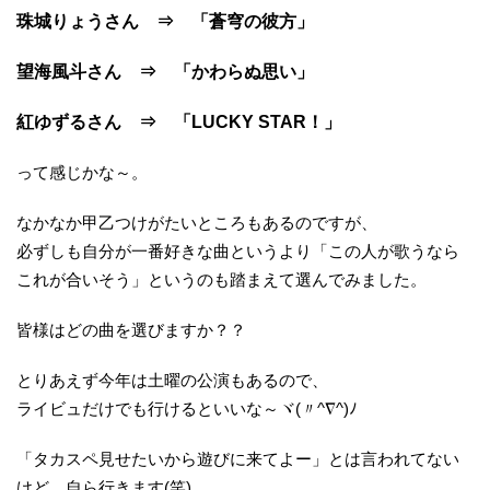
珠城りょうさん ⇒ 「蒼穹の彼方」
望海風斗さん ⇒ 「かわらぬ思い」
紅ゆずるさん ⇒ 「LUCKY STAR！」
って感じかな～。
なかなか甲乙つけがたいところもあるのですが、
必ずしも自分が一番好きな曲というより「この人が歌うなら
これが合いそう」というのも踏まえて選んでみました。
皆様はどの曲を選びますか？？
とりあえず今年は土曜の公演もあるので、
ライビュだけでも行けるといいな～ヾ(〃^∇^)ﾉ
「タカスペ見せたいから遊びに来てよー」とは言われてない
けど、自ら行きます(笑)。