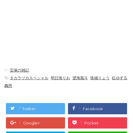
-
宝塚の雑記
-
タカラヅカスペシャル
,
明日海りお
,
望海風斗
,
珠城りょう
,
紅ゆずる
,
轟悠
Twitter
Facebook
Google+
Pocket