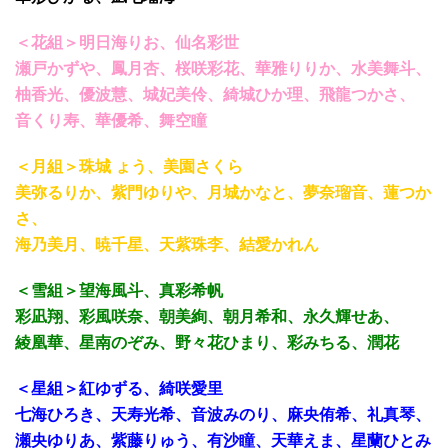
＜花組＞明日海りお、仙名彩世
瀬戸かずや、鳳月杏、桜咲彩花、華雅りりか、水美舞斗、
柚香光、優波慧、城妃美伶、綺城ひか理、飛龍つかさ、
音くり寿、華優希、舞空瞳
＜月組＞珠城 ょう、美園さくら
美弥るりか、紫門ゆりや、月城かなと、夢奈瑠音、蓮つか
さ、
海乃美月、暁千星、天紫珠李、結愛かれん
＜雪組＞望海風斗、真彩希帆
彩凪翔、彩風咲奈、朝美絢、朝月希和、永久輝せあ、
綾凰華、星南のぞみ、野々花ひまり、彩みちる、潤花
＜星組＞紅ゆずる、綺咲愛里
七海ひろき、天寿光希、音波みのり、麻央侑希、礼真琴、
瀬央ゆりあ、紫藤りゅう、有沙瞳、天華えま、星蘭ひとみ