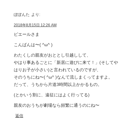
ぽぽんた
より:
2018年8月15日 12:26 AM
ピエールさま
こんばんは〜( ^ω^ )
わたくしの親友がおととし引越しして、
やはり事あるごとに「新居に遊びに来て！」(そしてや
はりお子が小さい)と言われているのですが、
そのうちにね〜( ^ω^ )なんて流しまくってますよ。
だって、うちから片道3時間以上かかるもの。
(とかいう割に、遠征にはよく行ってる)
親友のおうちが劇場なら頻繁に通うのにね〜
返信