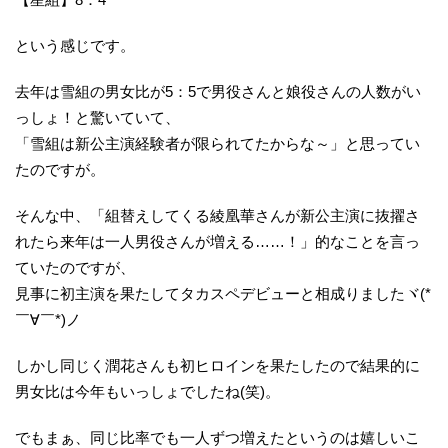
という感じです。
去年は雪組の男女比が5：5で男役さんと娘役さんの人数がい
っしょ！と驚いていて、
「雪組は新公主演経験者が限られてたからな～」と思ってい
たのですが。
そんな中、「組替えしてくる綾凰華さんが新公主演に抜擢さ
れたら来年は一人男役さんが増える……！」的なことを言っ
ていたのですが、
見事に初主演を果たしてタカスペデビューと相成りましたヾ(*
￣∀￣*)ノ
しかし同じく潤花さんも初ヒロインを果たしたので結果的に
男女比は今年もいっしょでしたね(笑)。
でもまぁ、同じ比率でも一人ずつ増えたというのは嬉しいこ