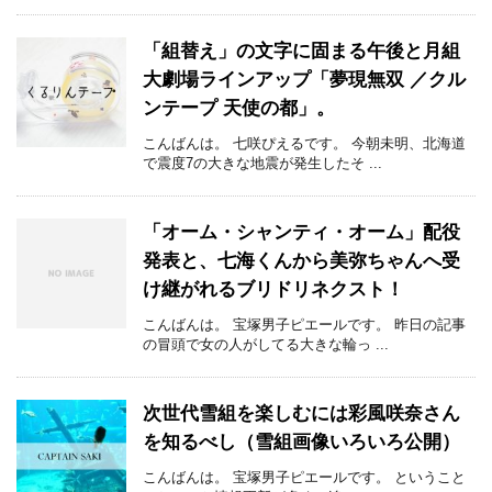
「組替え」の文字に固まる午後と月組
大劇場ラインアップ「夢現無双 ／クル
ンテープ 天使の都」。
こんばんは。 七咲ぴえるです。 今朝未明、北海道
で震度7の大きな地震が発生したそ ...
「オーム・シャンティ・オーム」配役
発表と、七海くんから美弥ちゃんへ受
け継がれるブリドリネクスト！
こんばんは。 宝塚男子ピエールです。 昨日の記事
の冒頭で女の人がしてる大きな輪っ ...
次世代雪組を楽しむには彩風咲奈さん
を知るべし（雪組画像いろいろ公開）
こんばんは。 宝塚男子ピエールです。 ということ