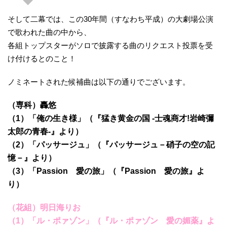
そして二幕では、この30年間（すなわち平成）の大劇場公演
で歌われた曲の中から、
各組トップスターがソロで披露する曲のリクエスト投票を受
け付けるとのこと！
ノミネートされた候補曲は以下の通りでございます。
（専科）轟悠
（1）「俺の生き様」（『猛き黄金の国 -士魂商才!岩崎彌
太郎の青春-』より）
（2）「パッサージュ」（『パッサージュ－硝子の空の記
憶－』より）
（3）「Passion 愛の旅」（『Passion 愛の旅』よ
り）
（花組）明日海りお
（1）「ル・ポァゾン」（『ル・ポァゾン 愛の媚薬』よ