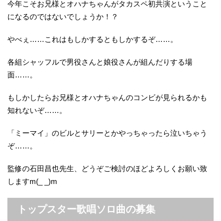
今年こそお兄様とオハナちゃんがタカスペ初共演ということ
になるのではないでしょうか！？
やべぇ……これはもしかするともしかするぞ……。
各組シャッフルで男役さんと娘役さんが組んだりする場
面……。
もしかしたらお兄様とオハナちゃんのコンビが見られるかも
知れないぞ……。
「ミーマイ」のビルとサリーとかやっちゃったら泣いちゃう
ぞ……。
監修の石田昌也先生、どうぞご検討のほどよろしくお願い致
しますm(_ _)m
トップスター歌唱ソロ曲の募集