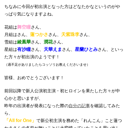
ちなみに今回が初出演となった方はどなたかなというのがや
っぱり気になりますよね。
花組は
舞空瞳
さん、
月組はさん、
蓮つかさ
さん、
天紫珠李
さん、
雪組は
綾凰華
さん、
潤花
さん、
星組は
有沙瞳
さん、
天華えま
さん、
星蘭ひとみ
さん、といっ
た方々が初出演のようです！
（過不足がありましたらコッソリお教えくださいませ）
皆様、おめでとうございます！
前回以降で新人公演初主演・初ヒロインを果たした方々が中
心かと思いますが、
昨年の出演者が発表になった際の
自分の記事
を確認してみた
ら、
「All for One」
で新公初主演を務めた「れんこん」こと蓮つ
かささんの名前が無いことに大変憤っていたことを思い出し