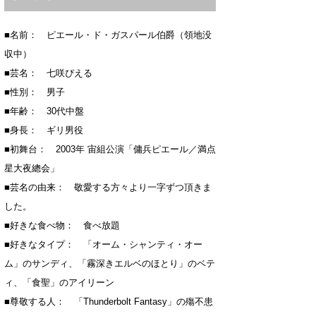
■名前： ピエール・ド・ガスパール伯爵（領地没
収中）
■芸名： 七咲ぴえる
■性別： 男子
■年齢： 30代中盤
■身長： ギリ男役
■初舞台： 2003年 宙組公演「傭兵ピエール／満点
星大夜總会」
■芸名の由来： 敬愛する方々より一字ずつ頂きま
した。
■好きな食べ物： 食べ放題
■好きなタイプ： 「オーム・シャンティ・オー
ム」のサンディ、「霧深きエルベのほとり」のベテ
ィ、「食聖」のアイリーン
■尊敬する人： 「Thunderbolt Fantasy」の殤不患