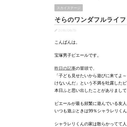
スカイステージ
そらのワンダフルライフ
2018/08/15
こんばんは。
宝塚男子ピエールです。
昨日の記事
の冒頭で、
「子ども見せたいから遊びに来てよ～
けないんだ」という不満を吐露したピ
本日ふと思い出したことがありまして
ピエールが最も頻繁に遊んでいる友人
いつも遊ぶときは99％シャラレリく
シャラレリくんの家は散らかってて人