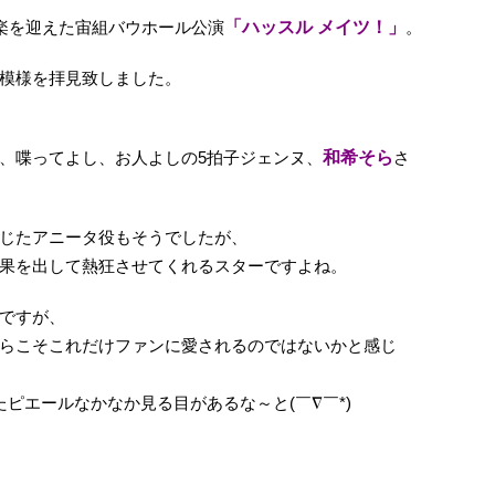
秋楽を迎えた宙組バウホール公演
「ハッスル メイツ！」
。
模様を拝見致しました。
、喋ってよし、お人よしの5拍子ジェンヌ、
和希そら
さ
じたアニータ役もそうでしたが、
果を出して熱狂させてくれるスターですよね。
ですが、
らこそこれだけファンに愛されるのではないかと感じ
ピエールなかなか見る目があるな～と(￣∇￣*)ゞ