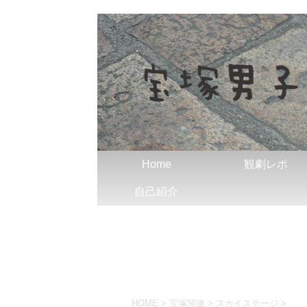
Home
観劇レポ
自己紹介
HOME
>
宝塚関連
>
スカイステージ
>