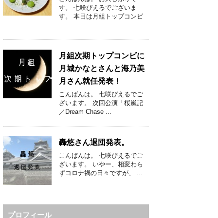
す。 七咲ぴえるでございま
す。 本日は月組トップコンビ
...
月組次期トップコンビに
月城かなとさんと海乃美
月さん就任発表！
こんばんは。 七咲ぴえるでご
ざいます。 次回公演「桜嵐記
／Dream Chase ...
轟悠さん退団発表。
こんばんは。 七咲ぴえるでご
ざいます。 いやー、相変わら
ずコロナ禍の日々ですが、 ...
プロフィール