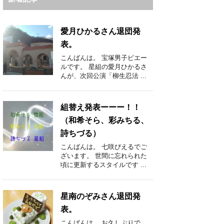
愛月ひかるさん退団発
表。
こんばんは。 宝塚男子ピエー
ルです。 星組の愛月ひかるさ
んが、次回公演「柳生忍法 ...
組替え発表ーーー！！
（和希そら、彩みちる、
詩ちづる）
こんばんは。 七咲ぴえるでご
ざいます。 世間に忘れられた
頃に更新するスタイルです ...
星南のぞみさん退団発
表。
こんばんは。 お久しぶりで