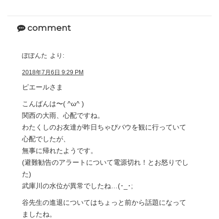
comment
ぽぽんた
より:
2018年7月6日 9:29 PM
ピエールさま
こんばんは〜( ^ω^ )
関西の大雨、心配ですね。
わたくしのお友達が昨日ちゃぴバウを観に行っていて
心配でしたが、
無事に帰れたようです。
(避難勧告のアラートについて電源切れ！とお怒りでし
た)
武庫川の水位が異常でしたね…(･_･;
谷先生の進退についてはちょっと前から話題になって
ましたね。