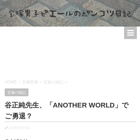
HOME
>
宝塚関連
>
宝塚の雑記
>
宝塚の雑記
谷正純先生、「ANOTHER WORLD」で
ご勇退？
2018/07/06