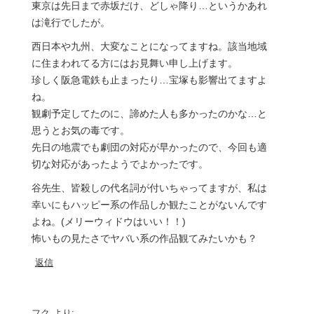
東京は先日まで赤坂だけ、どしゃ降り…というかあれ
は滝行でしたが。
西日本や九州、大変なことになってますね。該当地域
に住まわれてる方にはお見舞い申し上げます。
珍しく阪急電鉄も止まったり…宝塚も影響出てますよ
ね。
観劇予定してたのに、諦めた人も多かったのかな…と
思うとお気の毒です。
先日の地震でも劇団の対応が早かったので、今回も適
切な対応があったようでよかったです。
谷先生、皆殺しの代名詞が付いちゃってますが、私は
幸いにもハッピー系の作品しか観たことがないんです
よね。(メリーウィドウはいい！！)
怖いもの見たさでヤバい系の作品観てみたいかも？
返信
フク
より: