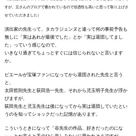
すが、立さんのブログで書かれているので信憑性も高いと思って取り上げさ
せていただきました）
演出家の先生って、タカラジェンヌと違って何の事前予告も
無しに「実はあれが最後でした」とか「実は退団してまし
た」っていう感じなので、
いきなり過ぎてちょっとすぐには信じられないと言います
か。
ピエールが宝塚ファンになってから退団された先生と言う
と、
太田哲則先生と荻田浩一先生、それから児玉明子先生が浮か
びますが、
荻田先生と児玉先生は後になってから実は退団していたとい
うのを知ってショックだった記憶があります。
こういうときになって「谷先生の作品、好きだったのにな
～」とか言うと手のひら返しみたいに思われそうですが、