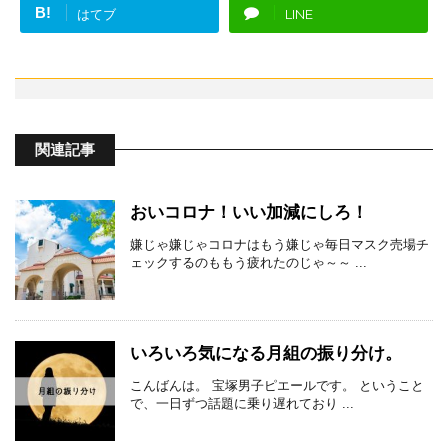
B!
はてブ
LINE
関連記事
おいコロナ！いい加減にしろ！
嫌じゃ嫌じゃコロナはもう嫌じゃ毎日マスク売場チ
ェックするのももう疲れたのじゃ～～ ...
いろいろ気になる月組の振り分け。
こんばんは。 宝塚男子ピエールです。 ということ
で、一日ずつ話題に乗り遅れており ...