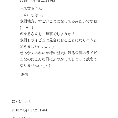
2018年7月7日 11:28 AM
＞名乗るさん
こんにちは～。
少尉地方、すごいことになってるみたいですね
( ；∀；)
名乗るさんもご無事でしょうか？
少尉もライビュは見合わせることになりそうと
聞きました(´；ω；`)
せっかくのれいか様の歴史に残る公演のライビ
ュなのにこんな日にぶつかってしまって残念で
なりません(＞_＜)
返信
にゃぴ
より:
2018年7月7日 12:31 AM