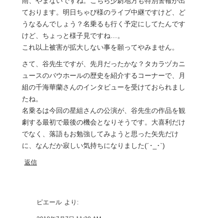
雨、やまないですね。こちら少尉地方も特別警報が出
ております。明日ちゃぴ様のライブ中継ですけど、ど
うなるんでしょう？名乗るも行く予定にしてたんです
けど、ちょっと様子見ですね…。
これ以上被害が拡大しない事を願ってやみません。
さて、谷先生ですが、先月だったかな？タカラヅカニ
ュースのバウホールの歴史を紹介するコーナーで、月
組の千海華蘭さんのインタビューを受けておられまし
たね。
名乗るは今回の星組さんの公演が、谷先生の作品を観
劇する最初で最後の機会となりそうです。大喜利だけ
でなく、落語もお勉強してみようと思った矢先だけ
に、なんだか寂しい気持ちになりました(´･_･`)
返信
ピエール
より: