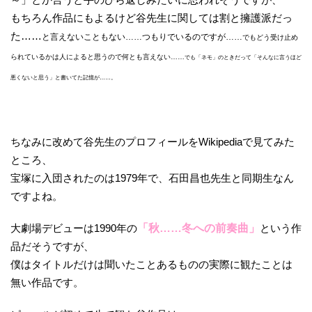
もちろん作品にもよるけど谷先生に関しては割と擁護派だっ
た……
と言えないこともない……つもりでいるのですが……
でもどう受け止め
られているかは人によると思うので何とも言えない……
でも「ネモ」のときだって「そんなに言うほど
悪くないと思う」と書いてた記憶が……。
ちなみに改めて谷先生のプロフィールをWikipediaで見てみた
ところ、
宝塚に入団されたのは1979年で、石田昌也先生と同期生なん
ですよね。
大劇場デビューは1990年の
「秋……冬への前奏曲」
という作
品だそうですが、
僕はタイトルだけは聞いたことあるものの実際に観たことは
無い作品です。