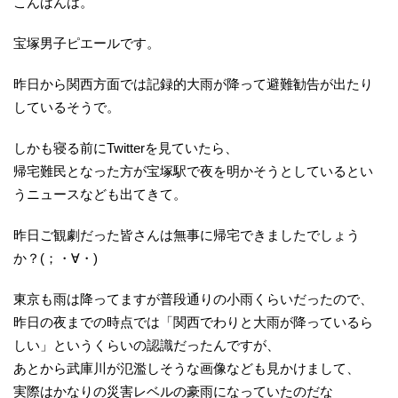
こんばんは。
宝塚男子ピエールです。
昨日から関西方面では記録的大雨が降って避難勧告が出たり
しているそうで。
しかも寝る前にTwitterを見ていたら、
帰宅難民となった方が宝塚駅で夜を明かそうとしているとい
うニュースなども出てきて。
昨日ご観劇だった皆さんは無事に帰宅できましたでしょう
か？(；・∀・)
東京も雨は降ってますが普段通りの小雨くらいだったので、
昨日の夜までの時点では「関西でわりと大雨が降っているら
しい」というくらいの認識だったんですが、
あとから武庫川が氾濫しそうな画像なども見かけまして、
実際はかなりの災害レベルの豪雨になっていたのだな