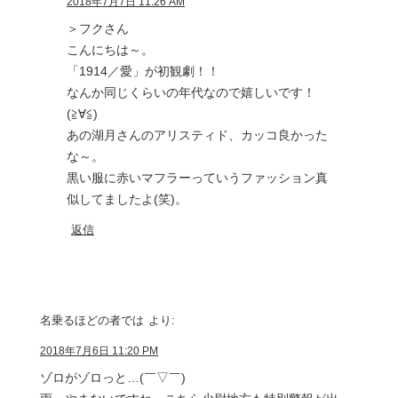
2018年7月7日 11:26 AM
＞フクさん
こんにちは～。
「1914／愛」が初観劇！！
なんか同じくらいの年代なので嬉しいです！
(≧∀≦)
あの湖月さんのアリスティド、カッコ良かった
な～。
黒い服に赤いマフラーっていうファッション真
似してましたよ(笑)。
返信
名乗るほどの者では
より:
2018年7月6日 11:20 PM
ゾロがゾロっと…(￣▽￣)