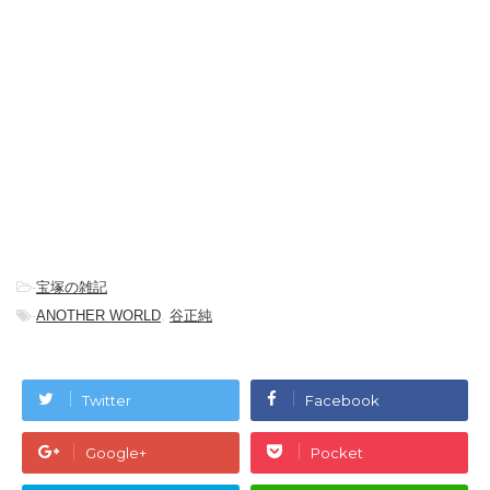
-
宝塚の雑記
-
ANOTHER WORLD
,
谷正純
Twitter
Facebook
Google+
Pocket