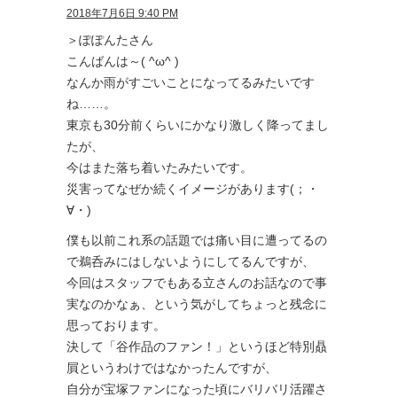
2018年7月6日 9:40 PM
＞ぽぽんたさん
こんばんは～( ^ω^ )
なんか雨がすごいことになってるみたいです
ね……。
東京も30分前くらいにかなり激しく降ってまし
たが、
今はまた落ち着いたみたいです。
災害ってなぜか続くイメージがあります(；・
∀・)
僕も以前これ系の話題では痛い目に遭ってるの
で鵜呑みにはしないようにしてるんですが、
今回はスタッフでもある立さんのお話なので事
実なのかなぁ、という気がしてちょっと残念に
思っております。
決して「谷作品のファン！」というほど特別贔
屓というわけではなかったんですが、
自分が宝塚ファンになった頃にバリバリ活躍さ