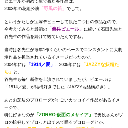
ピエールが初めて生で観た谷作品は、
2003年の花組公演
「野風の笛」
でして。
というかたしか宝塚デビューして観た二つ目の作品なので、
今考えてみると最初の
「傭兵ピエール」
に続いて石田先生と
谷先生の作品を続けて観ていたんですね。
当時は各先生が毎年1作くらいのペースでコンスタントに大劇
場作品を担当されているイメージだったので、
2004年には
「1914／愛」
、2005年には
「JAZZYな妖精た
ち」
と、
谷先生も毎年新作を上演されていましたが、ピエールは
「1914／愛」が結構好きでした（JAZZYも結構好き）。
あとお芝居のプロローグがすごいカッコイイ作品があるイメ
ージで、
特に好きなのが
「ZORRO 仮面のメサイア」
で男役さんがゾ
ロの恰好してゾロっと出て来て踊るプロローグとか、