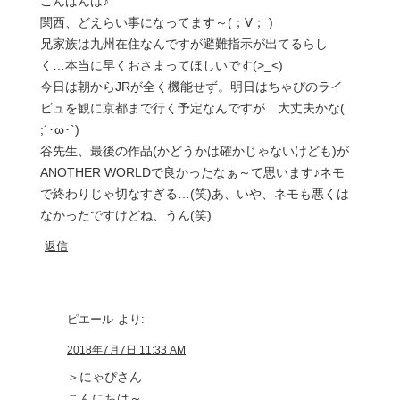
こんばんは♪
関西、どえらい事になってます～(；∀； )
兄家族は九州在住なんですが避難指示が出てるらし
く…本当に早くおさまってほしいです(>_<)
今日は朝からJRが全く機能せず。明日はちゃぴのライ
ビュを観に京都まで行く予定なんですが…大丈夫かな(
;´･ω･`)
谷先生、最後の作品(かどうかは確かじゃないけども)が
ANOTHER WORLDで良かったなぁ～て思います♪ネモ
で終わりじゃ切なすぎる…(笑)あ、いや、ネモも悪くは
なかったですけどね、うん(笑)
返信
ピエール
より:
2018年7月7日 11:33 AM
＞にゃぴさん
こんにちは～。