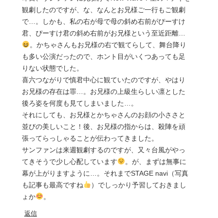
観劇したのですが、な、なんとお兄様ご一行もご観劇
で…。しかも、私の右が母で母の斜め右前がぴーすけ
君、ぴーすけ君の斜め右前がお兄様という至近距離…
。かちゃさんもお兄様の右で観てらして、舞台降り
も多い公演だったので、ホント目がいくつあっても足
りない状態でした。
喜六つながりで慎君中心に観ていたのですが、やはり
お兄様の存在は罪…。お兄様の上級生らしい凛とした
後ろ姿を何度も見てしまいました…。
それにしても、お兄様とかちゃさんのお顔の小ささと
並びの美しいこと！後、お兄様の指からは、殺陣を頑
張ってらっしゃることが伝わってきました。
サンファンは来週観劇するのですが、又々台風がやっ
てきそうで少し心配しています
。が、まずは無事に
幕が上がりますように…。それまでSTAGE navi（写真
も記事も最高ですね
）でしっかり予習しておきまし
ょか
。
返信