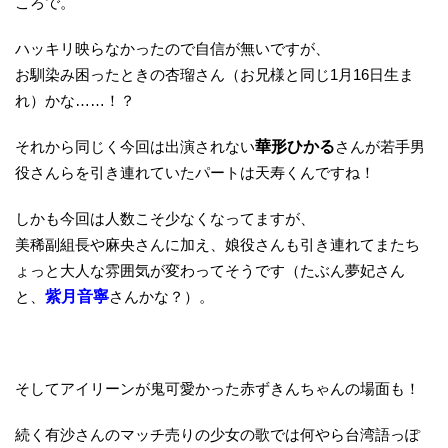
ころで。
ハッキリ映らなかったので自信が無いですが、
お馴染み困ったときの杏瑠さん（お兄様と同じ1月16日生ま
れ）かな……！？
それから同じく今回は出演されない
華形ひかる
さんが若手男
役さんらを引き連れていたパートは天寿くんですね！
しかも今回は人数こそ少なくなってますが、
美稀副組長や麻央さんに加え、娘役さんも引き連れてまたち
ょっと大人な雰囲気が変わってそうです（たぶん夢妃さん
と、
紫月音寧
さんかな？）。
そしてアイリーンが鬼可愛かった赤ずきんちゃんの場面も！
続く有沙さんのマッチ売りの少女の歌では何やら台湾語っぽ