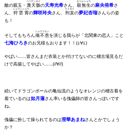
ベツテンガイ
セツムショウ
敵の親玉・
蔑天骸
の
天寿光希
さん、
殺無生
の
麻央侑希
さ
シュウンショウ
ケイガイ
ん、
狩雲霄
の
輝咲玲央
さん、
刑亥
の
夢妃杏瑠
さんらの姿
も！
ショウフカン
そしてもちろん
殤不患
を演じる我らが「北関東の恋人」こと
七海ひろき
のお兄様もおります！！(≧∀≦)
やばい……皆さんまだ衣装とか付けてないのに稽古場見るだ
けで高揚してやばい……(//∀//)
続いてドラゴンボールの亀仙流のようなオレンジの稽古着を
着ているのは
如月蓮
さん率いる傀儡師の皆さんっぽいです
ね。
傀儡に扮して操られてるのは
澄華あまね
さんとかでしょう
か？