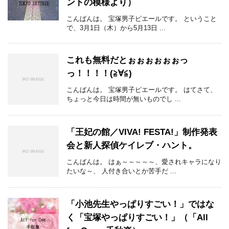
ントの模様より）
こんばんは。 宝塚男子ピエールです。 ということ
で、3月1日（木）から5月13日 ...
これも無料だとぉぉぉぉぉぉっ
っ！！！！(≧∀≦)
こんばんは。 宝塚男子ピエールです。 はてさて、
ちょっと今日は時間が無いものでし ...
「王妃の館／VIVA! FESTA!」制作発表
会と新人探偵ケイレブ・ハント。
こんばんは。 はぁ～～～～～、愛されキャラになり
たいな～、 人付き合いとか苦手だ ...
「小池先生やっぱりすごい！」ではな
く「宝塚やっぱりすごい！」（「All