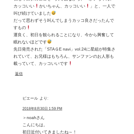
カッコいい
かいちゃん、カッコいい
」と、一人で
叫び続けていました
だって思わずそう叫んでしまうカッコ良さだったんで
すもの
運良く、初日を観られることになり、今から興奮して
眠れないほどです
先日発売された「STAＧE navi」vol.24に星組が特集さ
れていて、お兄様はもちろん、サンファンのお人形も
載っていて、カッコいいです
返信
ピエール
より:
2018年8月30日 1:59 PM
＞noahさん
こんにちは。
初日近付いてきましたね～！