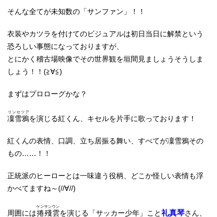
そんな全てが未知数の「サンファン」！！
衣装やカツラを付けてのビジュアルは初日当日に解禁という
恐ろしい事態になっておりますが、
とにかく稽古場映像でその世界観を垣間見ましょうそうしま
しょう！！(≧∀≦)
まずはプロローグかな？
リンセツア
凜雪鴉
を演じる紅くん、キセルを片手に歌っております！
紅くんの表情、口調、立ち居振る舞い、すべてが凜雪鴉その
もの……！！
正統派のヒーローとは一味違う役柄、どこか怪しい表情も浮
かべてますね～(//∀//)
ケンサンウン
周囲には
捲殘雲
を演じる「サッカー少年」こと
礼真琴
さん、