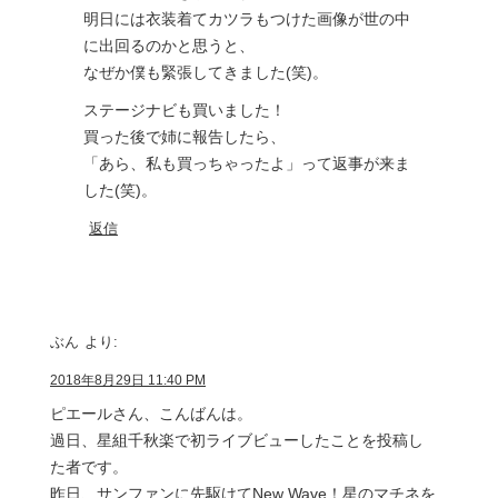
明日には衣装着てカツラもつけた画像が世の中
に出回るのかと思うと、
なぜか僕も緊張してきました(笑)。
ステージナビも買いました！
買った後で姉に報告したら、
「あら、私も買っちゃったよ」って返事が来ま
した(笑)。
返信
ぶん
より:
2018年8月29日 11:40 PM
ピエールさん、こんばんは。
過日、星組千秋楽で初ライブビューしたことを投稿し
た者です。
昨日、サンファンに先駆けてNew Wave！星のマチネを