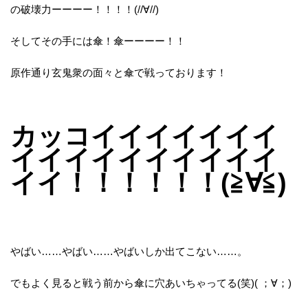
の破壊力ーーーー！！！！(//∀//)
そしてその手には傘！傘ーーーー！！
原作通り玄鬼衆の面々と傘で戦っております！
カッコイイイイイイイ
イイイイイイイイイイ
イイ！！！！！！(≧∀≦)
やばい……やばい……やばいしか出てこない……。
でもよく見ると戦う前から傘に穴あいちゃってる(笑)( ；∀；)