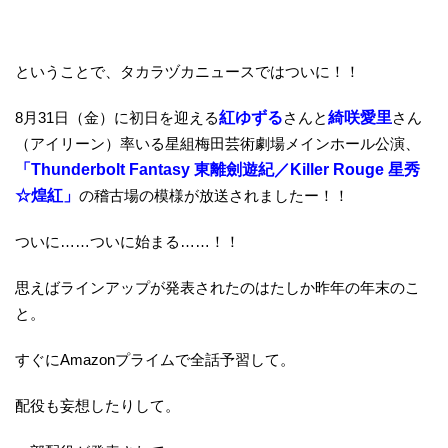
ということで、タカラヅカニュースではついに！！
8月31日（金）に初日を迎える
紅ゆずる
さんと
綺咲愛里
さん
（アイリーン）率いる星組梅田芸術劇場メインホール公演、
「Thunderbolt Fantasy 東離劍遊紀／Killer Rouge 星秀
☆煌紅」
の稽古場の模様が放送されましたー！！
ついに……ついに始まる……！！
思えばラインアップが発表されたのはたしか昨年の年末のこ
と。
すぐにAmazonプライムで全話予習して。
配役も妄想したりして。