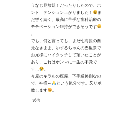
うなじ見放題！だったりしたので、ホ
ント テンション上がりました！
ま
だ暫く続く、最高に苦手な歯科治療の
モチベーション維持ができそうです
。
でも、何と言っても、まだ七海担の自
覚なきまま、ゆずるちゃんの巴里祭で
お兄様にハイタッチして頂いたことが
あり、これはホンマに一生の不覚で
す…
。
今度のキラルの座席、下手通路側なの
で、神様～
という気分です。又リポ
致します
。
返信