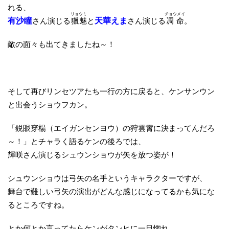
れる、
リョウミ
チョウメイ
有沙瞳
さん演じる
獵魅
と
天華えま
さん演じる
凋命
。
敵の面々も出てきましたね～！
そして再びリンセツアたち一行の方に戻ると、ケンサンウン
と出会うショウフカン。
「鋭眼穿楊（エイガンセンヨウ）の狩雲霄に決まってんだろ
～！」とチャラく語るケンの後ろでは、
輝咲さん演じるシュウンショウが矢を放つ姿が！
シュウンショウは弓矢の名手というキャラクターですが、
舞台で難しい弓矢の演出がどんな感じになってるかも気にな
るところですね。
とか何とか言ってたらケンがタンヒに一目惚れ。