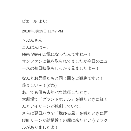
ピエール
より:
2018年8月29日 11:47 PM
＞ぶんさん
こんばんは～。
New Wave!ご覧になったんですね～！
サンファンに気を取られてましたが今日のニュ
ースの初日映像もしっかり見ましたよ～！
なんとお兄様たちと同じ回をご観劇ですと！
羨ましい～！(≧∀≦)
あ、でも僕も去年バウ遠征したとき、
大劇場で「グランドホテル」を観たときに紅く
んとアイリーンが観劇していて、
さらに翌日バウで「燃ゆる風」を観たときに再
び紅リーンが結構近くの席に来たというミラク
ルがありましたよ！