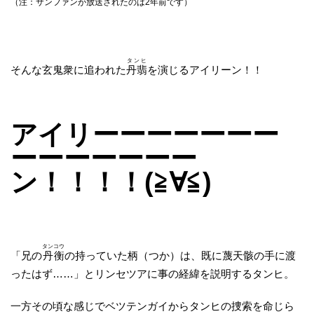
（注：サンファンが放送されたのは2年前です）
タンヒ
そんな玄鬼衆に追われた
丹翡
を演じるアイリーン！！
アイリーーーーーーー
ーーーーーーー
ン！！！！(≧∀≦)
タンコウ
「兄の
丹衡
の持っていた柄（つか）は、既に蔑天骸の手に渡
ったはず……」とリンセツアに事の経緯を説明するタンヒ。
一方その頃な感じでベツテンガイからタンヒの捜索を命じら