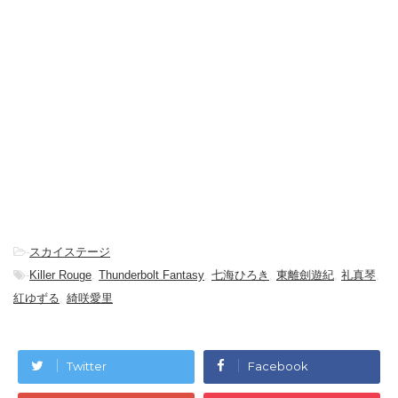
-
スカイステージ
-
Killer Rouge
,
Thunderbolt Fantasy
,
七海ひろき
,
東離劍遊紀
,
礼真琴
,
紅ゆずる
,
綺咲愛里
Twitter
Facebook