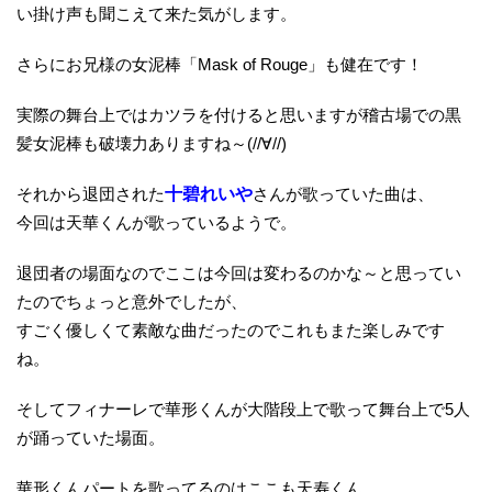
い掛け声も聞こえて来た気がします。
さらにお兄様の女泥棒「Mask of Rouge」も健在です！
実際の舞台上ではカツラを付けると思いますが稽古場での黒
髪女泥棒も破壊力ありますね～(//∀//)
それから退団された
十碧れいや
さんが歌っていた曲は、
今回は天華くんが歌っているようで。
退団者の場面なのでここは今回は変わるのかな～と思ってい
たのでちょっと意外でしたが、
すごく優しくて素敵な曲だったのでこれもまた楽しみです
ね。
そしてフィナーレで華形くんが大階段上で歌って舞台上で5人
が踊っていた場面。
華形くんパートを歌ってるのはここも天寿くん、