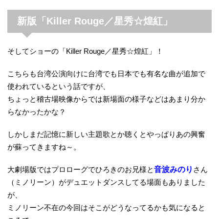
新版「Killer Rouge／星秀☆煌紅」
そしてショーの「Killer Rouge／星秀☆煌紅」！
こちらも台湾公演向けに台湾でも日本でも有名な曲が追加で
使われているという話ですが、
ちょっと稽古場映像からでは新場面の様子などはあまり分か
らなかったかな？
しかしまだ記憶に新しい主題歌とか聴くとやっぱりあの興奮
が蘇ってきますね～。
大劇場版ではプロローグでひろきのお兄様と
音波みのり
さん
（ミノリーン）がデュエットダンスしてる場面もありました
が、
ミノリーン不在の今回はそこがどうなってるかも気になると