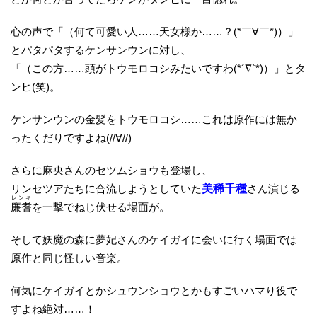
心の声で「（何て可愛い人……天女様か……？(*￣∀￣*)）」
とパタパタするケンサンウンに対し、
「（この方……頭がトウモロコシみたいですわ(*´∇`*)）」とタ
ンヒ(笑)。
ケンサンウンの金髪をトウモロコシ……これは原作には無か
ったくだりですよね(//∀//)
さらに麻央さんのセツムショウも登場し、
リンセツアたちに合流しようとしていた
美稀千種
さん演じる
レンキ
廉耆
を一撃でねじ伏せる場面が。
そして妖魔の森に夢妃さんのケイガイに会いに行く場面では
原作と同じ怪しい音楽。
何気にケイガイとかシュウンショウとかもすごいハマり役で
すよね絶対……！