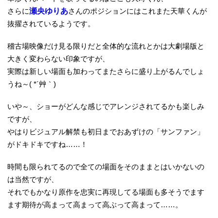
さらに
瀬央ゆりあ
さんのポジションにはこれまた天華くんが
抜擢されているようです。
稽古場映像だけ見る限りだと全体的な流れとかは大劇場版と
大きく変わらない印象ですが、
実際は新しい場面も加わってまたさらに盛り上がるんでしょ
うね～( *´艸｀)
いや～、ショーがどんな感じでアレンジされてるかも楽しみ
ですが、
やはりビジュアル解禁も初日までおあずけの「サンファン」
がドキドキですね……！
時間も限られてるので全ての場面をそのままとはいかないの
は当然ですが、
それでもかなり原作を忠実に再現してる場面も多そうでます
ます期待が高まって高まって高ぶって高まって……。