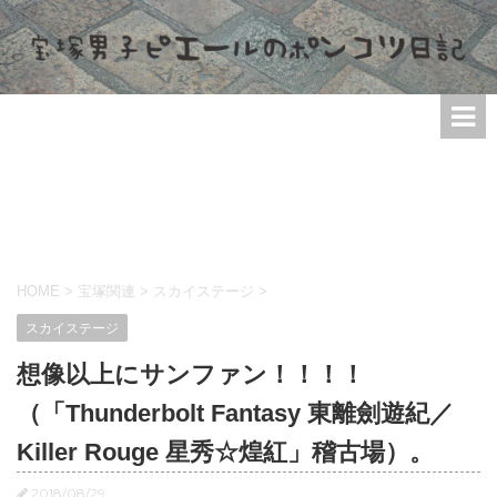
HOME
>
宝塚関連
>
スカイステージ
>
スカイステージ
想像以上にサンファン！！！！
（「Thunderbolt Fantasy 東離劍遊紀／
Killer Rouge 星秀☆煌紅」稽古場）。
2018/08/29