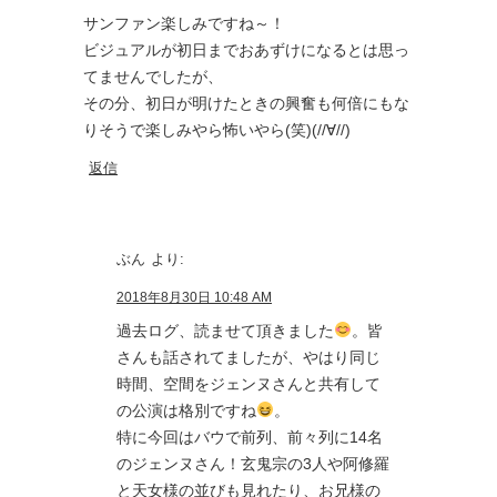
サンファン楽しみですね～！
ビジュアルが初日までおあずけになるとは思っ
てませんでしたが、
その分、初日が明けたときの興奮も何倍にもな
りそうで楽しみやら怖いやら(笑)(//∀//)
返信
ぶん
より:
2018年8月30日 10:48 AM
過去ログ、読ませて頂きました
。皆
さんも話されてましたが、やはり同じ
時間、空間をジェンヌさんと共有して
の公演は格別ですね
。
特に今回はバウで前列、前々列に14名
のジェンヌさん！玄鬼宗の3人や阿修羅
と天女様の並びも見れたり、お兄様の