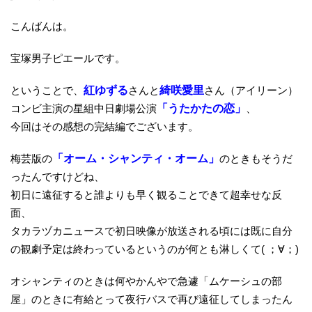
こんばんは。
宝塚男子ピエールです。
ということで、
紅ゆずる
さんと
綺咲愛里
さん（アイリーン）
コンビ主演の星組中日劇場公演
「うたかたの恋」
、
今回はその感想の完結編でございます。
梅芸版の
「オーム・シャンティ・オーム」
のときもそうだ
ったんですけどね、
初日に遠征すると誰よりも早く観ることできて超幸せな反
面、
タカラヅカニュースで初日映像が放送される頃には既に自分
の観劇予定は終わっているというのが何とも淋しくて( ；∀；)
オシャンティのときは何やかんやで急遽「ムケーシュの部
屋」のときに有給とって夜行バスで再び遠征してしまったん