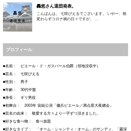
轟悠さん退団発表。
こんばんは。 七咲ぴえるでございます。 いやー、相
変わらずコロナ禍の日々ですが、 ...
プロフィール
■名前： ピエール・ド・ガスパール伯爵（領地没収中）
■芸名： 七咲ぴえる
■性別： 男子
■年齢： 30代中盤
■身長： ギリ男役
■初舞台： 2003年 宙組公演「傭兵ピエール／満点星大夜總会」
■芸名の由来： 敬愛する方々より一字ずつ頂きました。
■好きな食べ物： 食べ放題
■好きなタイプ： 「オーム・シャンティ・オーム」のサンディ、「霧深