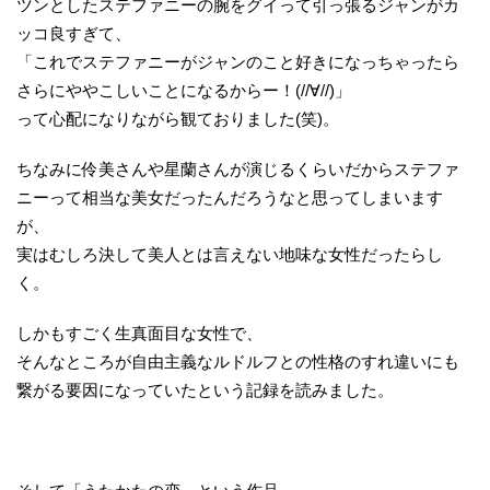
ツンとしたステファニーの腕をグイって引っ張るジャンがカ
ッコ良すぎて、
「これでステファニーがジャンのこと好きになっちゃったら
さらにややこしいことになるからー！(//∀//)」
って心配になりながら観ておりました(笑)。
ちなみに伶美さんや星蘭さんが演じるくらいだからステファ
ニーって相当な美女だったんだろうなと思ってしまいます
が、
実はむしろ決して美人とは言えない地味な女性だったらし
く。
しかもすごく生真面目な女性で、
そんなところが自由主義なルドルフとの性格のすれ違いにも
繋がる要因になっていたという記録を読みました。