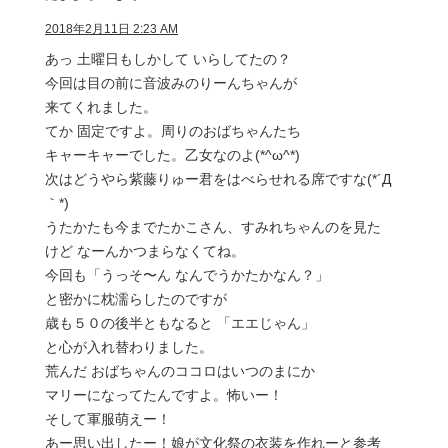
2018年2月11日 2:23 AM
あっ 土曜日もしかして いらしてたの？
今回は目の前に音波みのりーんちゃんが
来てくれました。
てか 固定ですよ。周りのおばちゃんたち
キャーキャーでした。乙女なのよ(*^ω^*)
次はどうやら紫藤りゅー君をはべらせれる席ですな(*´Д
｀*)
うたかたも今までたかこさん、すみれちゃんのを見た
けど なーんかつまらなくてね。
今回も「うっそ〜ん なんでうかたかなん？」
と密かに枕濡らしたのですが
歳も５０の後半ともなると 「エエじゃん」
と心が入れ替わりました。
荒んだ おばちゃんのココロはいつのまにか
マリーになってたんですよ。怖いー！
そして軍服萌えー！
あー思い出したー！娘が文化祭の衣装を作れーと参考