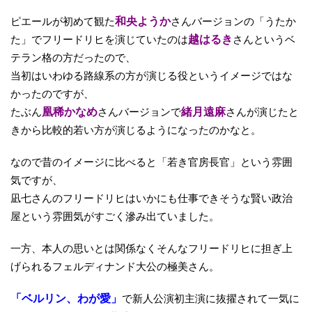
ピエールが初めて観た
和央ようか
さんバージョンの「うたか
た」でフリードリヒを演じていたのは
越はるき
さんというベ
テラン格の方だったので、
当初はいわゆる路線系の方が演じる役というイメージではな
かったのですが、
たぶん
凰稀かなめ
さんバージョンで
緒月遠麻
さんが演じたと
きから比較的若い方が演じるようになったのかなと。
なので昔のイメージに比べると「若き官房長官」という雰囲
気ですが、
凪七さんのフリードリヒはいかにも仕事できそうな賢い政治
屋という雰囲気がすごく滲み出ていました。
一方、本人の思いとは関係なくそんなフリードリヒに担ぎ上
げられるフェルディナンド大公の極美さん。
「ベルリン、わが愛」
で新人公演初主演に抜擢されて一気に