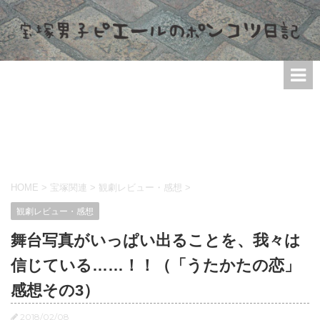
HOME
>
宝塚関連
>
観劇レビュー・感想
>
観劇レビュー・感想
舞台写真がいっぱい出ることを、我々は
信じている……！！（「うたかたの恋」
感想その3）
2018/02/08