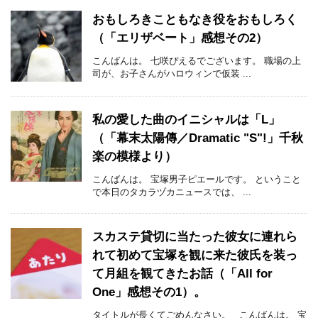
おもしろきこともなき役をおもしろく
（「エリザベート」感想その2）
こんばんは。 七咲ぴえるでございます。 職場の上
司が、お子さんがハロウィンで仮装 ...
私の愛した曲のイニシャルは「L」
（「幕末太陽傳／Dramatic "S"!」千秋
楽の模様より）
こんばんは。 宝塚男子ピエールです。 ということ
で本日のタカラヅカニュースでは、 ...
スカステ貸切に当たった彼女に連れら
れて初めて宝塚を観に来た彼氏を装っ
て月組を観てきたお話（「All for
One」感想その1）。
タイトルが長くてごめんなさい。 こんばんは。 宝