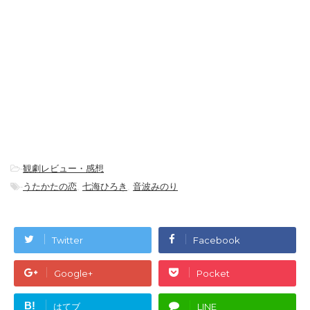
-
観劇レビュー・感想
-
うたかたの恋
,
七海ひろき
,
音波みのり
Twitter
Facebook
Google+
Pocket
B!
はてブ
LINE