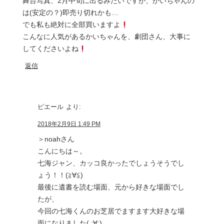
舞台写真、2月中旬に出るみたいですが、かいちゃんの
は(安定の？)即売り切れかも…
でも私も絶対に全部買いますよ
こんなに人気があるかいちゃんを、劇団さん、大事に
してくださいよね
返信
ピエール
より:
2018年2月9日 1:49 PM
＞noahさん
こんにちは～。
七海ジャン、カッコ良かったでしょうそうでし
ょう！！(≧∀≦)
最後に遺書を読む場面、元から好きな場面でし
たが、
今回の七海くんのお芝居でますます大好きな場
面になりました( ;∀;)