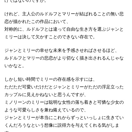
けではないのですが。
けれど、主人公のルドルフとマリーが結ばれることの無い悲
恋が描かれたこの作品において、
対称的に、ルドルフとは違って自由な生き方を選ぶジャンと
ミリーは決して欠かすことのできない存在で。
ジャンとミリーの幸せな未来を予感させればさせるほど、
ルドルフとマリーの悲恋がより切なく描き出されるんじゃな
いかなと。
しかし短い時間でミリーの存在感を示すには、
ただただ可愛いだけだとジャンとミリーがただの浮足立った
カップルに見えかねないと思うんですが、
ミノリーンのミリーは聡明な女性の落ち着きと可憐な少女の
ような可愛らしさを兼ね備えているので、
ジャンとミリーが本当にこれからずっといっしょに生きてい
くんだろうなという想像に説得力を与えてくれる気がしま