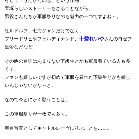
そして「うたかたの恋」という作品、
宝塚らしいストーリーもさることながら、
男役さんたちが軍服祭りなのも魅力の一つですよね～。
紅ルドルフ、七海ジャンだけでなく、
フリードリヒやフェルディナンド、
十碧れいや
さんのヨゼフ
皇帝などなど。
その他の台詞はあまりない下級生とかも軍服着ている人も多
くて、
ファンも嬉しいですが初めて軍服を着れた下級生とかも嬉し
いんじゃないかな～と。
なので今とにかく願うことは。
この軍服祭りが一枚でも多く。
舞台写真としてキャトルレーヴに並ぶことを……。