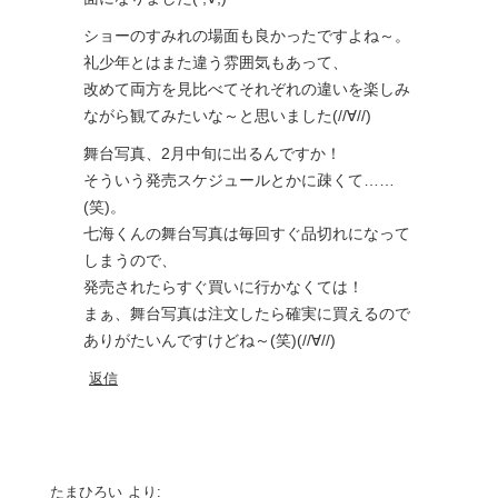
ショーのすみれの場面も良かったですよね～。
礼少年とはまた違う雰囲気もあって、
改めて両方を見比べてそれぞれの違いを楽しみ
ながら観てみたいな～と思いました(//∀//)
舞台写真、2月中旬に出るんですか！
そういう発売スケジュールとかに疎くて……
(笑)。
七海くんの舞台写真は毎回すぐ品切れになって
しまうので、
発売されたらすぐ買いに行かなくては！
まぁ、舞台写真は注文したら確実に買えるので
ありがたいんですけどね～(笑)(//∀//)
返信
たまひろい
より: