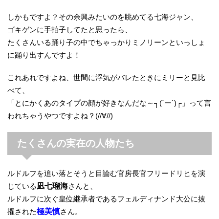
しかもですよ？その余興みたいのを眺めてる七海ジャン、
ゴキゲンに手拍子してたと思ったら、
たくさんいる踊り子の中でちゃっかりミノリーンといっしょ
に踊り出すんですよ！
これあれですよね、世間に浮気がバレたときにミリーと見比
べて、
「とにかくあのタイプの顔が好きなんだな～┐(´ー`)┌」って言
われちゃうやつですよね？(//∀//)
たくさんの実在の人物たち
ルドルフを追い落とそうと目論む官房長官フリードリヒを演
じている
凪七瑠海
さんと、
ルドルフに次ぐ皇位継承者であるフェルディナンド大公に抜
擢された
極美慎
さん。