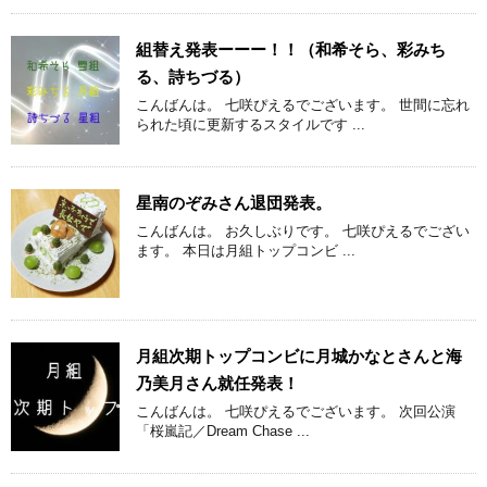
組替え発表ーーー！！（和希そら、彩みち
る、詩ちづる）
こんばんは。 七咲ぴえるでございます。 世間に忘れ
られた頃に更新するスタイルです ...
星南のぞみさん退団発表。
こんばんは。 お久しぶりです。 七咲ぴえるでござい
ます。 本日は月組トップコンビ ...
月組次期トップコンビに月城かなとさんと海
乃美月さん就任発表！
こんばんは。 七咲ぴえるでございます。 次回公演
「桜嵐記／Dream Chase ...