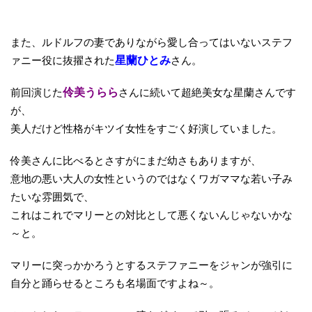
また、ルドルフの妻でありながら愛し合ってはいないステフ
ァニー役に抜擢された
星蘭ひとみ
さん。
前回演じた
伶美うらら
さんに続いて超絶美女な星蘭さんです
が、
美人だけど性格がキツイ女性をすごく好演していました。
伶美さんに比べるとさすがにまだ幼さもありますが、
意地の悪い大人の女性というのではなくワガママな若い子み
たいな雰囲気で、
これはこれでマリーとの対比として悪くないんじゃないかな
～と。
マリーに突っかかろうとするステファニーをジャンが強引に
自分と踊らせるところも名場面ですよね～。