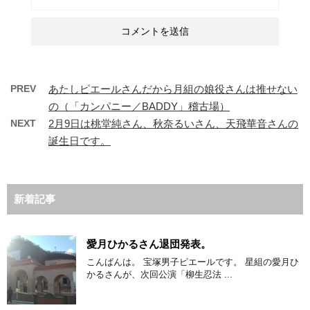
PREV
あたしピエールさんだから月組の娘役さんは推せない
の（「カンパニー／BADDY」稽古場）
NEXT
2月9日は桃堂純さん、秋奈るいさん、天飛華音さんの
誕生日です。
新着記事
愛月ひかるさん退団発表。
こんばんは。 宝塚男子ピエールです。 星組の愛月ひ
かるさんが、次回公演「柳生忍法 ...