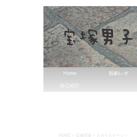
Home
観劇レポ
自己紹介
HOME
>
宝塚関連
>
スカイステージ
>