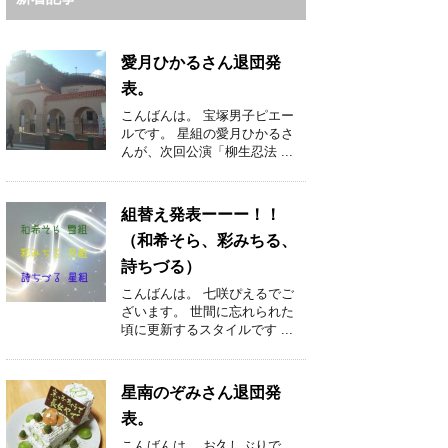
愛月ひかるさん退団発
表。
こんばんは。 宝塚男子ピエー
ルです。 星組の愛月ひかるさ
んが、次回公演「柳生忍法 ...
組替え発表ーーー！！
（和希そら、彩みちる、
詩ちづる）
こんばんは。 七咲ぴえるでご
ざいます。 世間に忘れられた
頃に更新するスタイルです ...
星南のぞみさん退団発
表。
こんばんは。 お久しぶりで