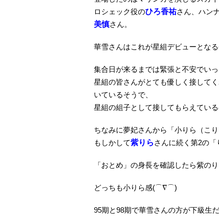
ロシェック役の
ひろ香祐
さん、ハン
美慎
さん。
華雪さんはこれが星組デビューとなる
集合日が来るまでは緊張と不安でいっ
星組の皆さんがとても優しく接してく
いているそうで、
星組の組子として接してもらえている
ちなみに夢妃さんから「小りら（こり
もしかして
紫りら
さんに続く第2の「
「おとめ」の身長を確認したら紫のりら
どっちも小りら感(⌒∇⌒)
95期と98期で華雪さんの方が下級