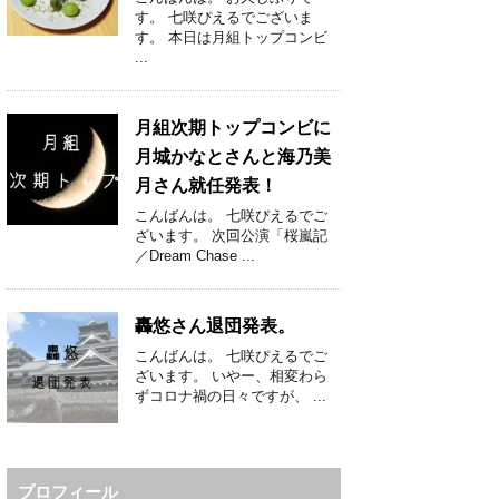
す。 七咲ぴえるでございま
す。 本日は月組トップコンビ
...
月組次期トップコンビに
月城かなとさんと海乃美
月さん就任発表！
こんばんは。 七咲ぴえるでご
ざいます。 次回公演「桜嵐記
／Dream Chase ...
轟悠さん退団発表。
こんばんは。 七咲ぴえるでご
ざいます。 いやー、相変わら
ずコロナ禍の日々ですが、 ...
プロフィール