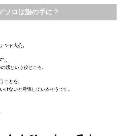
ゲソロは誰の手に？
ナンド大公。
弟で、
爵の甥という役どころ。
うことを、
いけないと意識しているそうです。
。