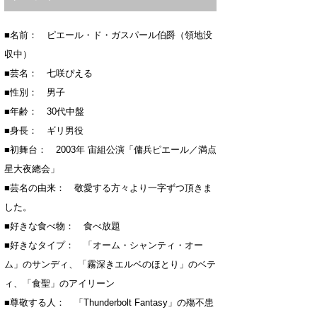
■名前： ピエール・ド・ガスパール伯爵（領地没
収中）
■芸名： 七咲ぴえる
■性別： 男子
■年齢： 30代中盤
■身長： ギリ男役
■初舞台： 2003年 宙組公演「傭兵ピエール／満点
星大夜總会」
■芸名の由来： 敬愛する方々より一字ずつ頂きま
した。
■好きな食べ物： 食べ放題
■好きなタイプ： 「オーム・シャンティ・オー
ム」のサンディ、「霧深きエルベのほとり」のベテ
ィ、「食聖」のアイリーン
■尊敬する人： 「Thunderbolt Fantasy」の殤不患