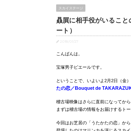
スカイステージ
贔屓に相手役がいること
ート）
2018/01/27
こんばんは。
宝塚男子ピエールです。
ということで、いよいよ2月2日（金
たの恋／Bouquet de TAKARAZU
稽古場映像はさらに直前になってから
まずは稽古場の情報をお届けするトー
今回はお芝居の「うたかたの恋」から
登場したのはマリンカを演じるスカイ