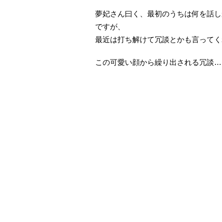
夢妃さん曰く、最初のうちは何を話しか
ですが、
最近は打ち解けて冗談とかも言ってく
この可愛い顔から繰り出される冗談……聞