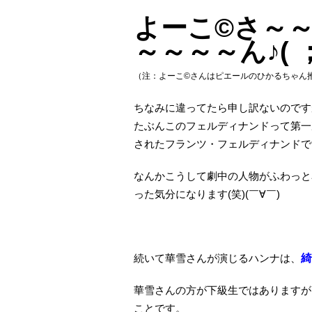
よーこ©さ～～
～～～～ん♪( 
（注：よーこ©さんはピエールのひかるちゃん
ちなみに違ってたら申し訳ないのです
たぶんこのフェルディナンドって第一
されたフランツ・フェルディナンドで
なんかこうして劇中の人物がふわっと
った気分になります(笑)(￣∀￣)
続いて華雪さんが演じるハンナは、
綺
華雪さんの方が下級生ではありますが
ことです。