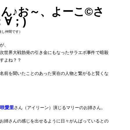
ん♪お～、よーこ©さ
；∀；)
推し仲間です）
が、
次世界大戦勃発の引き金にもなったサラエボ事件で暗殺
すよね？？
名前を聞いたことのあった実在の人物と繋がると賢くな
咲愛里
さん（アイリーン）演じるマリーのお姉さん。
お姉さんの感じを出せるように日々がんばっているとの