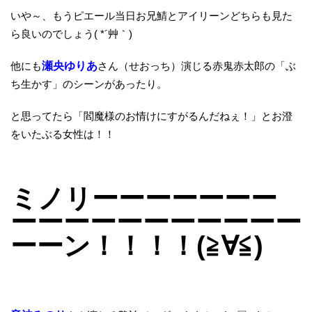
いや～、もうピエール当日お兄鯖とアイリーンどちらも見た
ら良いのでしょう( *´艸｀)
他にも
瀬央ゆりあ
さん（せおっち）演じる赤鬼赤太郎の「ぶ
ち生かす」のシーンがあったり。
と思ってたら「閻魔様のお情けにすがるんだねぇ！」とお澄
をいたぶる女性は！！
ミノリーーーーーーー
ーーーーーーーーーーー
ーーン！！！！(≧∀≦)