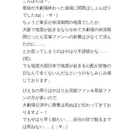
こんばんは～。
星組が大劇場終わった途端に関西はしょんぼり
でしたね(；・∀・)
ちょうど東京が休演期間の地震でしたが、
大阪で地震が起きるならせめて大劇場の休演期
間だったら宝塚ファンへの影響は少なくて済ん
だのに……、
とか思ってしまうのはやはり不謹慎かな……
(笑)。
でも地震大国日本で地震が起きる心配が皆無の
日なんて全くないんだなというのをしみじみ感
じております。
ぴえるの周りはやはりお兄鯖ファン＆星組ファ
ンの方が多いので、
大劇場公演中に興奮は死ぬほど伝わってきてお
りますよ～！
でもやはり早く観たい……自分の目で観るまで
は死ねない……( ；∀；)