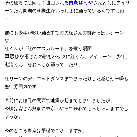
その後ろでは同じく退団される
白鳥ゆりや
さんと共にアイリ
ーンたち同期の96期生がいっしょに踊っているんですよね
～。
他にも少年が歌い踊る中での男役さんの群舞っぽいシーン
や、
紅くんが「紅のマスカレード」を歌う場面、
華形ひかる
さんの歌をバックに紅くん、アイリーン、少年、
七海くん、せおっちが踊っていたり。
紅リーンのデュエットダンスまでまったりした感じが一瞬も
無い雰囲気です！
直前にお膝元の関西で地震が起きてしまいましたが、
今頃は皆さん無事に東京へやって来れてらっしゃいますでし
ょうか。
今のところ東京は平穏でございますが、