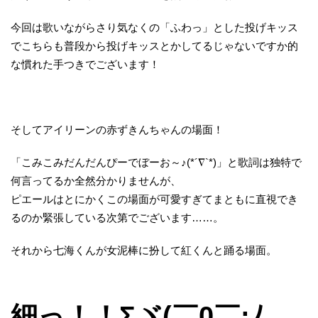
今回は歌いながらさり気なくの「ふわっ」とした投げキッス
でこちらも普段から投げキッスとかしてるじゃないですか的
な慣れた手つきでございます！
そしてアイリーンの赤ずきんちゃんの場面！
「こみこみだんだんぴーでぼーお～♪(*´∇`*)」と歌詞は独特で
何言ってるか全然分かりませんが、
ピエールはとにかくこの場面が可愛すぎてまともに直視でき
るのか緊張している次第でございます……。
それから七海くんが女泥棒に扮して紅くんと踊る場面。
細っ！！Σヾ(￣0￣;ﾉ