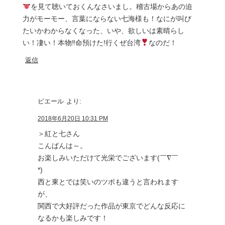
を見て聴いておくんなさいまし。稽古場からあの迫
力がモーモー、言葉にならない七海様も！なにが叫び
たいかわからなくなった、いや、欲しいは素晴らし
い！凄い！本物‼︎命預けた!行くぜ台湾
なのだ！
返信
ピエール
より:
2018年6月20日 10:31 PM
＞紅と七さん
こんばんは～。
お楽しみいただけて光栄でございます(￣∇￣
*)ゞ
西と東とでは笑いのツボも違うと言われます
が、
関西で大好評だった作品が東京でどんな反応に
なるかも楽しみです！