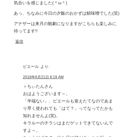
気合いを感じました(＾ω＾)
あっ、ちなみに今日の夕飯のおかずは鯖味噌でした(笑)
アナザーは来月の観劇になりますがこちらも楽しみに
待ってます!!
返信
ピエール
より:
2018年6月21日 8:19 AM
＞ちぃたんさん
おはようございます～。
「半端ない」、ピエールも覚えたてなのであま
り早く使われても「はて？」ってなってたかも
知れませんよ(笑)。
キラルーのチラシはまだゲットできてないんで
すよ～。