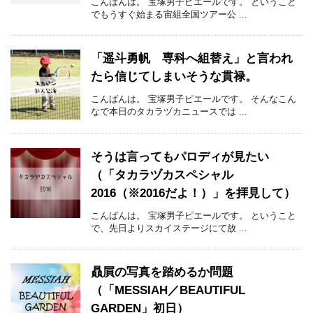
こんばんは。 宝塚男子ピエールです。 ということ
でもうすぐ始まる宙組全国ツアー公 ...
「遥斗勇帆 専科へ組替え」と言われ
たら信じてしまいそうな貫禄。
こんばんは。 宝塚男子ピエールです。 そんなこん
なで本日のタカラヅカニュースでは ...
そうは言ってもパロディが見たい
（「タカラヅカスペシャル
2016（※2016だよ！）」を拝見して）
こんばんは。 宝塚男子ピエールです。 ということ
で、先日よりスカイステージにて放 ...
贔屓の写真を踏めるか問題
（「MESSIAH／BEAUTIFUL
GARDEN」初日）