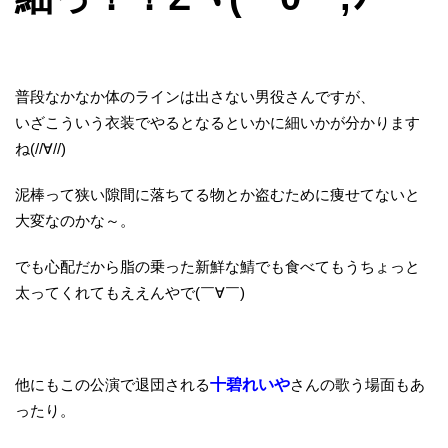
普段なかなか体のラインは出さない男役さんですが、
いざこういう衣装でやるとなるといかに細いかが分かります
ね(//∀//)
泥棒って狭い隙間に落ちてる物とか盗むために痩せてないと
大変なのかな～。
でも心配だから脂の乗った新鮮な鯖でも食べてもうちょっと
太ってくれてもええんやで(￣∀￣)
他にもこの公演で退団される
十碧れいや
さんの歌う場面もあ
ったり。