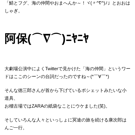
「鯖とフグ、海の仲間やおまへんか～！ヾ(〃^∇^)ﾉ」とおおは
しゃぎ。
阿保(⌒∇⌒)ﾆﾔﾆﾔ
大劇場公演中によくTwitterで見かけた「海の仲間」というワー
ドはここのシーンの台詞だったのですね～(*￣∀￣*)
そんな徳三郎さんが首から下げているポシェットみたいな小
道具、
お稽古場ではZARAの紙袋なことにウケました(笑)。
そしていろんな人々といっしょに冥途の旅を続ける康次郎は
んご一行。