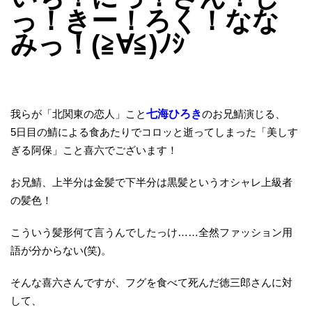
っ！きー！ろく！なな
みっ！(≧∀≦)ﾉｼ
我らが「北関東の恋人」こと
七海ひろき
のお兄鯖演じる、
5日目の鯖による食あたりでコロッと逝ってしまった「美しす
ぎる阿保」こと喜六でございます！
お兄鯖、上半分は金髪で下半分は黒髪というオシャレ上級者
の髪色！
こういう髪形何て言うんでしたっけ……全然ファッション用
語が分からない(笑)。
そんな喜六さんですが、フグを食べて死んだ徳三郎さんに対
して、