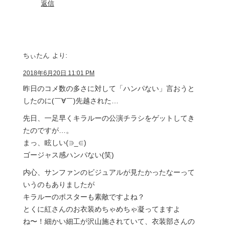
返信
ちぃたん
より:
2018年6月20日 11:01 PM
昨日のコメ数の多さに対して「ハンパない」言おうと
したのに(￣∀￣)先越された…
先日、一足早くキラルーの公演チラシをゲットしてき
たのですが…。
まっ、眩しい(∋_∈)
ゴージャス感ハンパない(笑)
内心、サンファンのビジュアルが見たかったなーって
いうのもありましたが
キラルーのポスターも素敵ですよね？
とくに紅さんのお衣装めちゃめちゃ凝ってますよ
ね〜！細かい細工が沢山施されていて、衣装部さんの