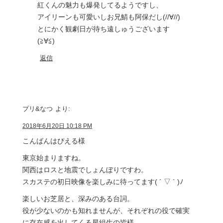
紅くんの魅力も爆発してるようですし、
アイリーンも可愛いしお兄鯖も阿保だし(//∀//)
とにかく観劇日が待ち遠しゅうございます
(≧∀≦)
返信
プリ&なつ
より:
2018年6月20日 10:18 PM
こんばんはぴえる様
東京始まりますね。
関西はロスと地震でしょんぼりですわ。
スカステの初日映像を楽しみに待ってます( ´ ▽ ` )ﾉ
楽しいお芝居と、深みのある台詞。
役が少ないのかも知れませんが、それぞれの役で確実
に存在感を出してくる星組生の皆様。