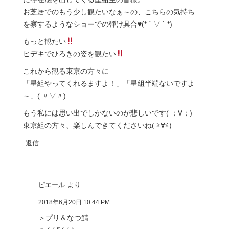
お芝居でのもう少し観たいなぁ～の、こちらの気持ち
を察するようなショーでの弾け具合♥(* ´ ▽ ` *)
もっと観たい
ヒデキでひろきの姿を観たい
これから観る東京の方々に
「星組やってくれるますよ！」「星組半端ないですよ
～」( 〃▽〃)
もう私には思い出でしかないのが悲しいです( ；∀；)
東京組の方々、楽しんできてくださいね( ≧∀≦)
返信
ピエール
より:
2018年6月20日 10:44 PM
＞プリ＆なつ鯖