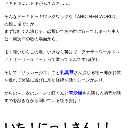
ドキドキ……ドキがムネムネ……。
そんなドッキドッキワックワックな「ANOTHER WORLD」
の稽古場ですが、
まずは紅くん演じる、恋煩いであの世に行ってしまった主人
公・康次郎の歌の場面から。
よく聞いたらこの歌、いきなり英語で「アナザーワールド～
アナザーワールド～」って歌ってるんですね(笑)。
そして「サッカー少年」こと
礼真琴
さん演じる徳三郎がお供
を連れて冥途に遊びに来た経緯を話すシーンがあり。
からの～、次のシーンで紅くんと
有沙瞳
さん演じる初音が話
すのを頷きながら聞いている後ろ姿は！
いち！にっ！さん！し