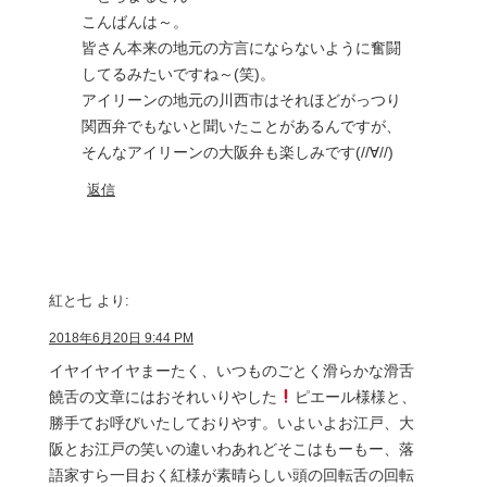
こんばんは～。
皆さん本来の地元の方言にならないように奮闘
してるみたいですね～(笑)。
アイリーンの地元の川西市はそれほどがっつり
関西弁でもないと聞いたことがあるんですが、
そんなアイリーンの大阪弁も楽しみです(//∀//)
返信
紅と七
より:
2018年6月20日 9:44 PM
イヤイヤイヤまーたく、いつものごとく滑らかな滑舌
饒舌の文章にはおそれいりやした
ピエール様様と、
勝手てお呼びいたしておりやす。いよいよお江戸、大
阪とお江戸の笑いの違いわあれどそこはもーもー、落
語家すら一目おく紅様が素晴らしい頭の回転舌の回転