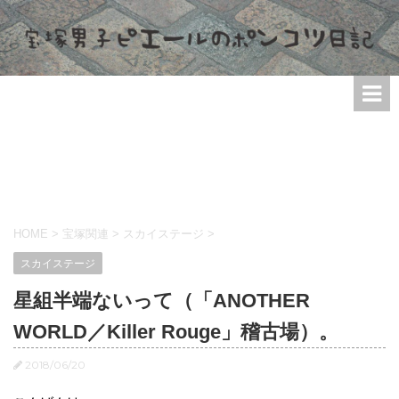
HOME
>
宝塚関連
>
スカイステージ
>
スカイステージ
星組半端ないって（「ANOTHER
WORLD／Killer Rouge」稽古場）。
2018/06/20