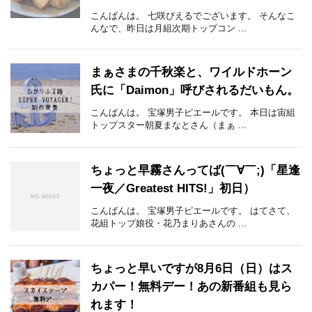
こんばんは。 七咲ぴえるでございます。 そんなこ
んなで、昨日は月組次期トップコン ...
まぁさまの千秋楽と、ワイルドホーン
氏に「Daimon」呼びされるだいもん。
こんばんは。 宝塚男子ピエールです。 本日は宙組
トップスター朝夏まなとさん（まぁ ...
ちょっと早霧さんってば(￣∀￣;)「星逢
一夜／Greatest HITS!」初日）
こんばんは。 宝塚男子ピエールです。 はてさて、
花組トップ娘役・花乃まりあさんの ...
ちょっと早いですが8月6日（日）はス
カパー！無料デー！あの新番組も見ら
れます！