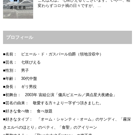
こんばんは。 七咲ぴえるでございます。 いやー、相
変わらずコロナ禍の日々ですが、 ...
プロフィール
■名前： ピエール・ド・ガスパール伯爵（領地没収中）
■芸名： 七咲ぴえる
■性別： 男子
■年齢： 30代中盤
■身長： ギリ男役
■初舞台： 2003年 宙組公演「傭兵ピエール／満点星大夜總会」
■芸名の由来： 敬愛する方々より一字ずつ頂きました。
■好きな食べ物： 食べ放題
■好きなタイプ： 「オーム・シャンティ・オーム」のサンディ、「霧深
きエルベのほとり」のベティ、「食聖」のアイリーン