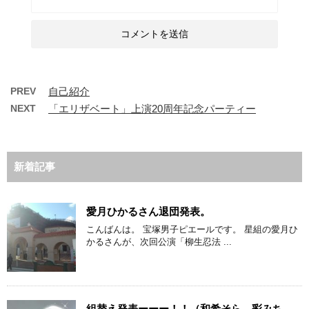
PREV
自己紹介
NEXT
「エリザベート」上演20周年記念パーティー
新着記事
愛月ひかるさん退団発表。
こんばんは。 宝塚男子ピエールです。 星組の愛月ひ
かるさんが、次回公演「柳生忍法 ...
組替え発表ーーー！！（和希そら、彩みち