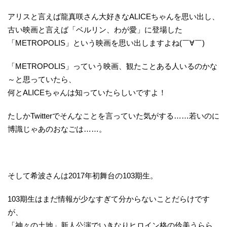
アリスと言えば龍真咲さん大好きなALICEちゃんを思い出し、
古い映画と言えば「ベルリン、わが愛」に登場した
「METROPOLIS」という映画を思い出しますよね(￣∀￣)
「METROPOLIS」っていう映画、観たことある人いるのかな
～と思っていたら、
何とALICEちゃんは知っていたらしいですよ！
たしかTwitterでそんなことを言っていた気がする……若いのに
博識じゃあのおなごは……。
そして希波さんは2017年初舞台の103期生。
103期生はまだ情報が少なすぎて分からないことだらけです
が、
「神々の土地」新人公演でいきなりヒロイン格の伶美うらら