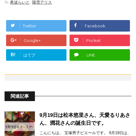
-
希波らいと
,
陽雪アリス
Twitter
Facebook
Google+
Pocket
B!
はてブ
LINE
関連記事
9月19日は松本悠里さん、天愛るりあさ
ん、潤花さんの誕生日です。
こんにちは。 宝塚男子ピエールです。 9月19日は、