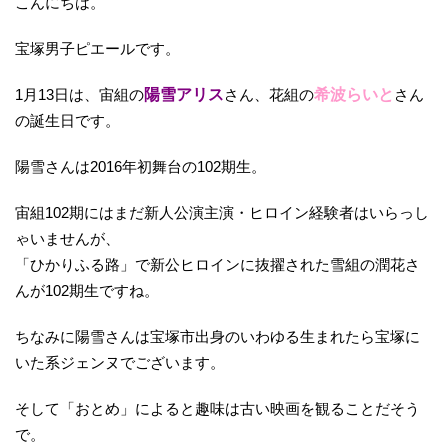
こんにちは。
宝塚男子ピエールです。
1月13日は、宙組の
陽雪アリス
さん、花組の
希波らいと
さん
の誕生日です。
陽雪さんは2016年初舞台の102期生。
宙組102期にはまだ新人公演主演・ヒロイン経験者はいらっし
ゃいませんが、
「ひかりふる路」で新公ヒロインに抜擢された雪組の潤花さ
んが102期生ですね。
ちなみに陽雪さんは宝塚市出身のいわゆる生まれたら宝塚に
いた系ジェンヌでございます。
そして「おとめ」によると趣味は古い映画を観ることだそう
で。