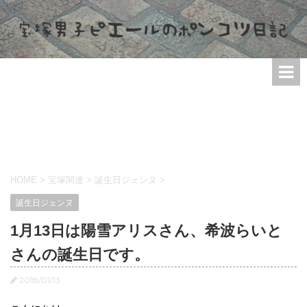
HOME
>
宝塚関連
>
誕生日ジェンヌ
>
誕生日ジェンヌ
1月13日は陽雪アリスさん、希波らいと
さんの誕生日です。
2018/01/13