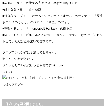
■芸名の由来： 敬愛する方々より一字ずつ頂きました。
■好きな食べ物： 食べ放題
■好きなタイプ： 「オーム・シャンティ・オーム」のサンディ、「霧深
きエルベのほとり」のベティ、「食聖」のアイリーン
■尊敬する人： 「Thunderbolt Fantasy」の殤不患
■欲しいもの： ピエールさんの
欲しい物リスト
です。どなたかプレゼン
トしていただけたら泣いて喜びます。
ブログランキングに参加しております。
楽しんでいただけたら、
ポチッとしていただけると幸せですm(_ _)m
↓↓↓↓↓↓
にほんブログ村
旧ブログを再公開しました。