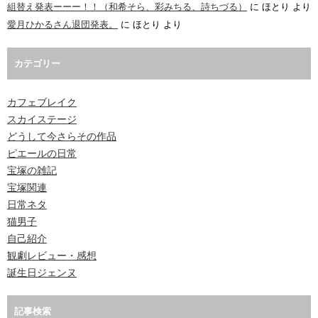
組替え発表ーーー！！（和希そら、彩みちる、詩ちづる）
に
ほとり
より
愛月ひかるさん退団発表。
に
ほとり
より
カテゴリー
カフェブレイク
スカイステージ
どうして今さらその作品
ピエールの日常
宝塚の雑記
宝塚関連
日常ネタ
猫男子
自己紹介
観劇レビュー・感想
誕生日ジェンヌ
記事検索