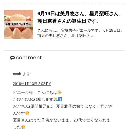
6月19日は美月悠さん、星月梨旺さん、
朝日奈蒼さんの誕生日です。
こんにちは。 宝塚男子ピエールです。 6月19日は、
宙組の美月悠さん、星月梨旺さ ...
comment
noah
より:
2018年1月13日 2:02 PM
ピエール様、こんにちは
たびたびお邪魔します
おだちん(風間柚乃)は、夏目雅子の娘ではなく、姪ごさ
んです
夏目さんはまだ子供がないまま、20代で亡くなられま
した