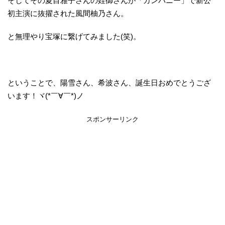
そしてその夏目雅子さんの姪御さんが「カンパニー」で新公
初主演に抜擢された風間柚乃さん。
と無理やり宝塚に繋げてみました(笑)。
ということで、陽雪さん、希波さん、誕生日おめでとうござ
います！ヾ(*￣∀￣*)ノ
スポンサーリンク