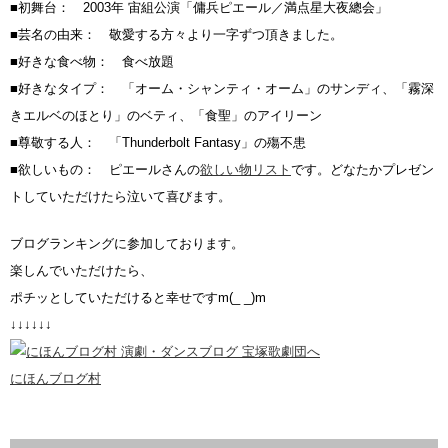
■初舞台： 2003年 宙組公演「傭兵ピエール／満点星大夜總会」
■芸名の由来： 敬愛する方々より一字ずつ頂きました。
■好きな食べ物： 食べ放題
■好きなタイプ： 「オーム・シャンティ・オーム」のサンディ、「霧深
きエルベのほとり」のベティ、「食聖」のアイリーン
■尊敬する人： 「Thunderbolt Fantasy」の殤不患
■欲しいもの： ピエールさんの
欲しい物リスト
です。どなたかプレゼン
トしていただけたら泣いて喜びます。
ブログランキングに参加しております。
楽しんでいただけたら、
ポチッとしていただけると幸せですm(_ _)m
↓↓↓↓↓↓
にほんブログ村