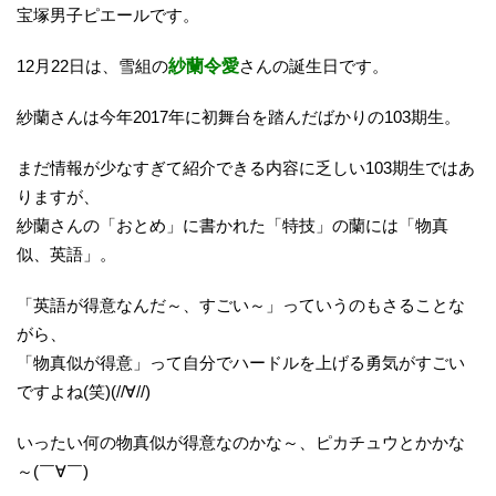
宝塚男子ピエールです。
12月22日は、雪組の
紗蘭令愛
さんの誕生日です。
紗蘭さんは今年2017年に初舞台を踏んだばかりの103期生。
まだ情報が少なすぎて紹介できる内容に乏しい103期生ではあ
りますが、
紗蘭さんの「おとめ」に書かれた「特技」の蘭には「物真
似、英語」。
「英語が得意なんだ～、すごい～」っていうのもさることな
がら、
「物真似が得意」って自分でハードルを上げる勇気がすごい
ですよね(笑)(//∀//)
いったい何の物真似が得意なのかな～、ピカチュウとかかな
～(￣∀￣)