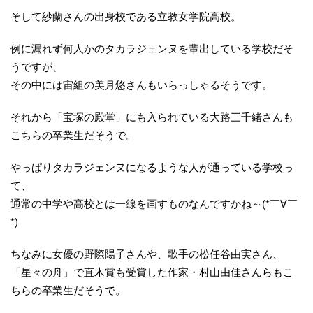
そして紗蘭さんの出身校である立教女学院高校。
例に漏れず何人かのタカラジェンヌを輩出している学校だそ
うですが、
その中には宙組の美月悠さんもいらっしゃるそうです。
それから「宝塚の殿堂」にも入られている大路三千緒さんも
こちらの卒業生だそうで。
やっぱりタカラジェンヌになるような人が通っている学校っ
て、
通常の中学や高校とは一線を画すものなんですかね～(*￣∀￣
*)
ちなみに女優の野際陽子さんや、歌手の松任谷由実さん、
「星々の舟」で直木賞も受賞した作家・村山由佳さんらもこ
ちらの卒業生だそうで。