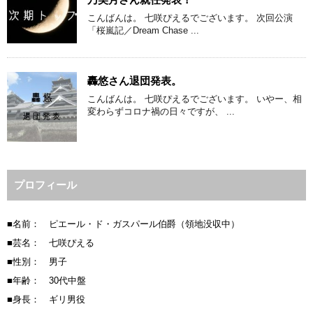
こんばんは。 七咲ぴえるでございます。 次回公演
「桜嵐記／Dream Chase ...
轟悠さん退団発表。
こんばんは。 七咲ぴえるでございます。 いやー、相
変わらずコロナ禍の日々ですが、 ...
プロフィール
■名前： ピエール・ド・ガスパール伯爵（領地没収中）
■芸名： 七咲ぴえる
■性別： 男子
■年齢： 30代中盤
■身長： ギリ男役