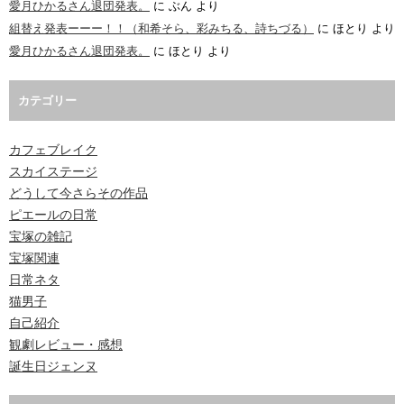
愛月ひかるさん退団発表。
に
ぶん
より
組替え発表ーーー！！（和希そら、彩みちる、詩ちづる）
に
ほとり
より
愛月ひかるさん退団発表。
に
ほとり
より
カテゴリー
カフェブレイク
スカイステージ
どうして今さらその作品
ピエールの日常
宝塚の雑記
宝塚関連
日常ネタ
猫男子
自己紹介
観劇レビュー・感想
誕生日ジェンヌ