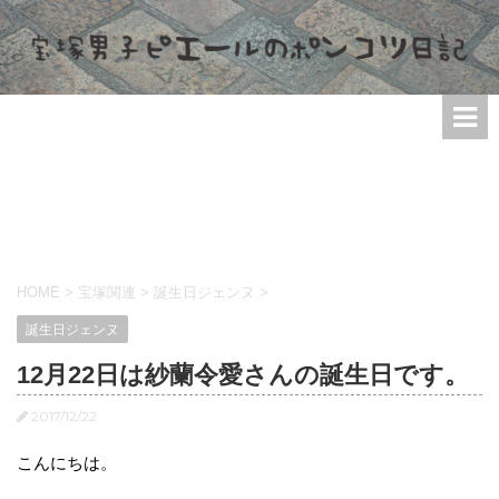
HOME
>
宝塚関連
>
誕生日ジェンヌ
>
誕生日ジェンヌ
12月22日は紗蘭令愛さんの誕生日です。
2017/12/22
こんにちは。