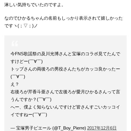
淋しい気持ちでいたのですよ。
なのでひかるちゃんの名前もしっかり表示されて嬉しかった
ですヽ(；▽；)ノ
今FNS歌謡祭の及川光博さんと宝塚のコラボ見てたんで
すけどー(￣∀￣)
トップさんの両後ろの男役さんたちがカッコ良かったー
(￣∀￣)
え？
右後ろが芹香斗亜さんで左後ろが愛月ひかるさんって言
うんですか？(￣∀￣)
へー、僕よく知らないんですけど皆さんすごいカッコイ
イですねー(￣∀￣)
— 宝塚男子ピエール (@T_Boy_Pierre)
2017年12月6日