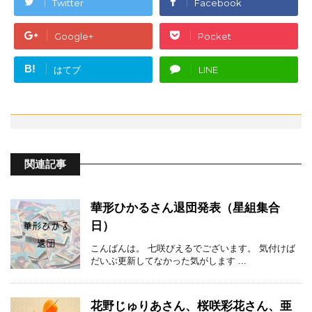
Twitter
Facebook
Google+
Pocket
B!
はてブ
LINE
関連記事
華形ひかるさん退団発表（星組集合
日）
こんばんは。 七咲ぴえるでございます。 気付けば
だいぶ更新してなかった気がします ...
花野じゅりあさん、桜咲彩花さん、亜