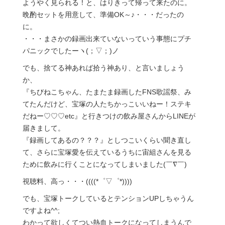
ようやく見られる！と、はりきって帰って来たのに。
晩酌セットを用意して、準備OK～♪・・・だったの
に。
・・・まさかの録画出来ていないっていう事態にプチ
パニックでしたーヽ(；▽；)ノ
でも、捨てる神あれば拾う神あり、と言いましょう
か、
『ちびねこちゃん、たまたま録画したFNS歌謡祭、み
てたんだけど、宝塚の人たちかっこいいねー！ステキ
だねー♡♡♡etc』と行きつけの飲み屋さんからLINEが
届きまして。
『録画してあるの？？？』としつこいくらい聞き直し
て、さらに宝塚愛を伝えているうちに宙組さんを見る
ために飲みに行くことになってしまいました(￣∇￣)
視聴料、高っ・・・((((*゜▽゜*))))
でも、宝塚トークしているとテンションUPしちゃうん
ですよね^^;
わかって欲しくてつい熱血トークになってしまうんで