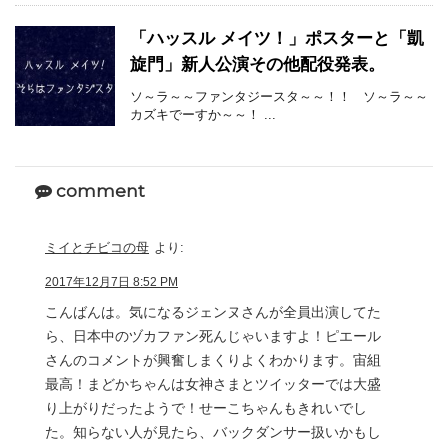
「ハッスル メイツ！」ポスターと「凱
旋門」新人公演その他配役発表。
ソ～ラ～～ファンタジースタ～～！！ ソ～ラ～～
カズキでーすか～～！ ...
comment
ミイとチビコの母
より:
2017年12月7日 8:52 PM
こんばんは。気になるジェンヌさんが全員出演してた
ら、日本中のヅカファン死んじゃいますよ！ピエール
さんのコメントが興奮しまくりよくわかります。宙組
最高！まどかちゃんは女神さまとツイッターでは大盛
り上がりだったようで！せーこちゃんもきれいでし
た。知らない人が見たら、バックダンサー扱いかもし