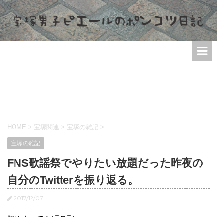
HOME
>
宝塚関連
>
宝塚の雑記
>
宝塚の雑記
FNS歌謡祭でやりたい放題だった昨夜の
自分のTwitterを振り返る。
2017/12/07