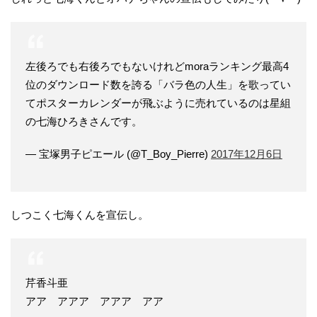
左後ろでも右後ろでもないけれどmoraランキング最高4
位のダウンロード数を誇る「バラ色の人生」を歌ってい
てポスターカレンダーが飛ぶように売れているのは星組
の七海ひろきさんです。
— 宝塚男子ピエール (@T_Boy_Pierre)
2017年12月6日
しつこく七海くんを宣伝し。
芹香斗亜
アア アアア アアア アア