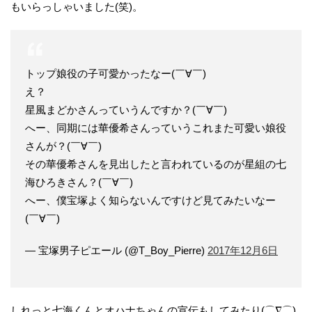
もいらっしゃいました(笑)。
トップ娘役の子可愛かったなー(￣∀￣)
え？
星風まどかさんっていうんですか？(￣∀￣)
へー、同期には華優希さんっていうこれまた可愛い娘役
さんが？(￣∀￣)
その華優希さんを見出したと言われているのが星組の七
海ひろきさん？(￣∀￣)
へー、僕宝塚よく知らないんですけど見てみたいなー
(￣∀￣)
— 宝塚男子ピエール (@T_Boy_Pierre)
2017年12月6日
しれっと七海くんとオハナちゃんの宣伝もしてみたり(⌒∇⌒)