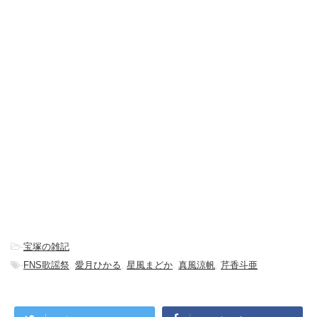
-
宝塚の雑記
-
FNS歌謡祭
,
愛月ひかる
,
星風まどか
,
真風涼帆
,
芹香斗亜