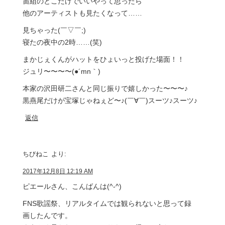
宙組のとこだけでいいやって思ったら
他のアーティストも見たくなって……
見ちゃった(￣▽￣;)
寝たの夜中の2時……(笑)
まかじぇくんがハットをひょいっと投げた場面！！
ジュリ〜〜〜〜(●´mn｀)
本家の沢田研二さんと同じ振りで嬉しかった〜〜〜♪
黒燕尾だけが宝塚じゃねぇど〜♪(￣∀￣)スーツ♪スーツ♪
返信
ちびねこ
より:
2017年12月8日 12:19 AM
ピエールさん、こんばんは(^-^)
FNS歌謡祭、リアルタイムでは観られないと思って録
画したんです。