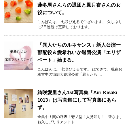
蓮冬馬さんらの退団と鳳月杏さんの女
役について。
こんばんは。 七咲ぴえるでございます。 久しぶり
に2日連続で更新しております。 ...
「異人たちのルネサンス」新人公演一
部配役＆愛希れいか退団公演「エリザ
ベート」始まる。
こんばんは。 七咲ぴえるです。 はてさて、現在お
稽古中の宙組大劇場公演「異人たち ...
綺咲愛里さん1st写真集「Airi Kisaki
1013」は写真集にして写真集にあら
ず。
全集中！闇の呼吸！壱ノ型！人見知り！ 皆さま、
お久しブリリアントド ...