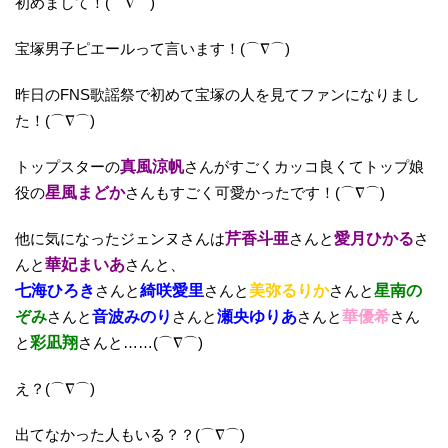
初めまして！(⌒∇⌒)
宝塚男子ピエールって言います！(⌒∇⌒)
昨日のFNS歌謡祭で初めて宝塚の人を見てファンになりまし
た！(⌒∇⌒)
トップスターの
真風涼帆
さんがすごくカッコ良くてトップ娘
役の
星風まどか
さんもすごく可愛かったです！(⌒∇⌒)
他に気になったジェンヌさんは
芹香斗亜
さんと
愛月ひかる
さ
んと
華妃まいあ
さんと、
七海ひろき
さんと
綺咲愛里
さんと
美弥るりか
さんと
星南の
ぞみ
さんと
音波みのり
さんと
瀬央ゆりあ
さんと
華優希
さん
と
彩凪翔
さんと……(⌒∇⌒)
え？(⌒∇⌒)
出てなかった人もいる？？(⌒∇⌒)