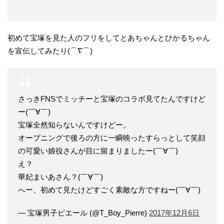
初めて宝塚を見た人のフリをしてとあちゃんとひかるちゃん
を宣伝してみたり(⌒∇⌒)
さっきFNSでミッチーと宝塚のコラボ見てたんですけど
ー(￣∀￣)
宝塚全然知らないんですけどー。
オープニングで後ろの方に一瞬映ったすらっとして笑顔
の可愛い娘役さんが目に留まりましたー(￣∀￣)
え？
華妃まいあさん？(￣∀￣)
へー、初めて見たけどすごく素敵な方ですねー(￣∀￣)
— 宝塚男子ピエール (@T_Boy_Pierre)
2017年12月6日