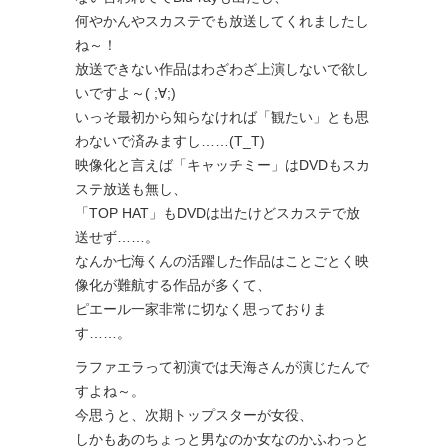
何やかんやスカステでも放送してくれましたし
ね～！
放送できない作品はわざわざ上演しないで欲し
いですよ～( ;∀;)
いっそ最初から知らなければ「観たい」とも思
わないで済みますし……(T_T)
映像化と言えば「キャッチミー」はDVDもスカ
ステ放送も無し、
「TOP HAT」もDVDは出たけどスカステで放
送せず……。
なんか七海くんの活躍した作品はことごとく映
像化が難航する作品が多くて、
ピエール一家非常に切なく思っておりま
す……。
ラファエラって初演では天海さんが演じたんで
すよね～。
今思うと、次期トップスターが女役、
しかもあのちょっと男なのか女なのかふわっと