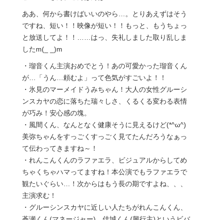
ああ、何から書けばいいのやら…。とりあえずはそう
ですね、短い！！映像が短い！！もっと、もうちょっ
と放送してよ！！……はっ、失礼しました取り乱しま
したm(_ _)m
・瑠音くん主演おめでとう！あの可愛かった瑠音くん
が…「うん…頼むよ」って色気がすごいよ！！
・氷見のマーメイドうみちゃん！大人の女性グルーシ
ンスカヤの恋に落ちた瑞々しさ、くるくる変わる表情
が巧み！安心感の塊。
・風間くん、なんとなく健康そうに見えるけど(*^ω^)
美弥ちゃんをすっごくすっごく見てたんだろうなぁっ
て伝わってきますね～！
・れんこんくんのラファエラ、ビジュアルからしてめ
ちゃくちゃハマってますね！本公演でもラファエラで
観たいぐらい…！次からはもう長の期ですよね、、、
主演求む！
・グルーシンスカヤに近しい人たちがれんこんくん、
蒼瀬くん(マネージャー)、佳城くん(興行主)というビバ