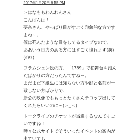
2017年1月20日 9:55 PM
＞はなももわんわんさん
こんばんは！
夢奈さん、やっぱり目がすごく印象的な方です
よね～。
僕は死んだような目をしてるタイプなので、
ああいう目力のある方にはすごく憧れます(笑)
(≧∀≦)
フラムシェン役の方、「1789」で初舞台を踏ん
だばかりの方だったんですね～。
まだまだ下級生には知らない方や顔と名前が一
致しない方ばかりで、
新公の映像でももっとたくさんテロップ出して
くれたらいいのに～(＞_＜)
トークライブのチケットが当選するなんてすご
いですね！
時々公式サイトでそういったイベントの案内が
出ていても、