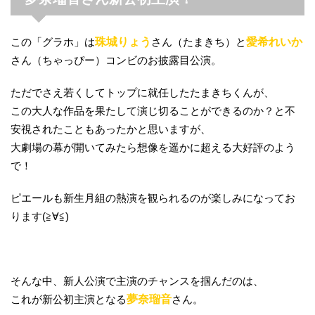
この「グラホ」は
珠城りょう
さん（たまきち）と
愛希れいか
さん（ちゃっぴー）コンビのお披露目公演。
ただでさえ若くしてトップに就任したたまきちくんが、
この大人な作品を果たして演じ切ることができるのか？と不
安視されたこともあったかと思いますが、
大劇場の幕が開いてみたら想像を遥かに超える大好評のよう
で！
ピエールも新生月組の熱演を観られるのが楽しみになってお
ります(≧∀≦)
そんな中、新人公演で主演のチャンスを掴んだのは、
これが新公初主演となる
夢奈瑠音
さん。