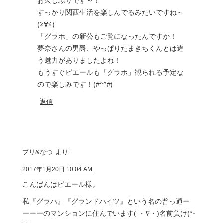
お久しぶりです～！
すっかり関西生活を楽しんでるみたいですね～
(≧∀≦)
「グラホ」の新公もご覧になったんですか！
夢奈さんの男爵、やっぱりたまきちくんとは違
う魅力がありましたよね！
もうすぐピエールも「グラホ」観られる予定な
ので楽しみです！(#^^#)
返信
プリ&なつ
より:
2017年1月20日 10:04 AM
こんばんはピエール様。
私『グラハ』『グランドハイツ』という名の普っ通ー
ーーーのマンションに住んでいます( ・∇・)名前負け(*･