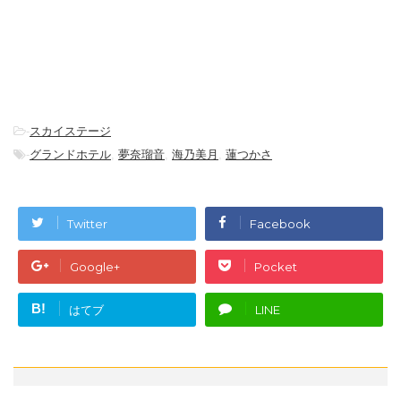
-
スカイステージ
-
グランドホテル
,
夢奈瑠音
,
海乃美月
,
蓮つかさ
Twitter
Facebook
Google+
Pocket
B!
はてブ
LINE