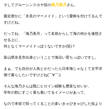
そしてグルーシンスカヤ役の
海乃美月
さん。
最近密かに「氷見のマーメイド」という愛称を付けてるんで
すけどね。
だってね、「海乃美月」って名前からして海の何かを連想さ
せる上に、
何となくマーメイドっぽくないですか(笑)？
富山県氷見市出身ということで海沿い育ちっぽいですし。
まぁ、でも自分が人魚とかだったら日本海じゃなくて太平洋
側で暮らしたいですけどね(￣∀￣;)
そんな海乃さんは既にヒロイン経験も豊富なせいか、
学年の割にすごく落ち着いてるイメージがあって。
なので本役で回ってくることの多いきゃぴきゃぴした役より