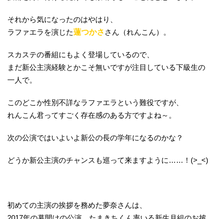
それから気になったのはやはり、
ラファエラを演じた
蓮つかさ
さん（れんこん）。
スカステの番組にもよく登場しているので、
まだ新公主演経験とかこそ無いですが注目している下級生の
一人で。
このどこか性別不詳なラファエラという難役ですが、
れんこん君ってすごく存在感のある方ですよね～。
次の公演ではいよいよ新公の長の学年になるのかな？
どうか新公主演のチャンスも巡って来ますように……！(>_<)
初めての主演の挨拶を務めた夢奈さんは、
2017年の幕開けの公演、たまきちくん率いる新生月組のお披