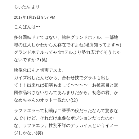
ちぃたん
より:
2017年1月19日 9:57 PM
こんばんは〜
多分回転ドアではない、館林グランドホテル、一部地
域の住人しかわからん存在ですよね(場所知ってますｗ)
グランドホテルって●パホテルより勢力広げてそうじゃ
ないですか？(笑)
映像化ほんと切実デスよ。
ガイズ出したんだから、合わせ技でグラホも出し
て！！出来れば初演も出して〜〜〜〜！お披露目と退
団作品出さないなんてあんまりだから。初恋の君、か
なめちゃんのオットー観たい(泣)
ラファエラって初演は二番手の役だったなんて驚きな
んですけど、それだけ重要なポジションだったのか
な、ラファエラ。性別不詳のデッカイ人というイメー
ジしかない(笑)