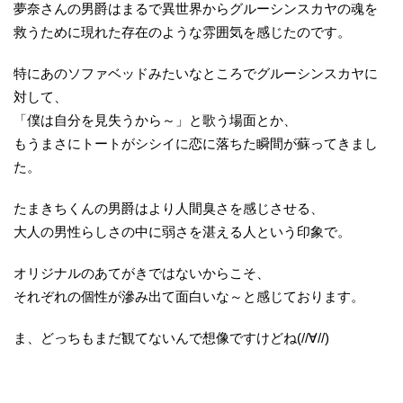
夢奈さんの男爵はまるで異世界からグルーシンスカヤの魂を
救うために現れた存在のような雰囲気を感じたのです。
特にあのソファベッドみたいなところでグルーシンスカヤに
対して、
「僕は自分を見失うから～」と歌う場面とか、
もうまさにトートがシシイに恋に落ちた瞬間が蘇ってきまし
た。
たまきちくんの男爵はより人間臭さを感じさせる、
大人の男性らしさの中に弱さを湛える人という印象で。
オリジナルのあてがきではないからこそ、
それぞれの個性が滲み出て面白いな～と感じております。
ま、どっちもまだ観てないんで想像ですけどね(//∀//)