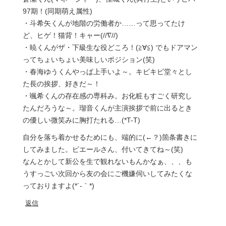
97期！(同期萌え属性)
・斗希矢くんが地階の労働者か……って思ってたけ
ど、ヒゲ！猫背！キャー(//∇//)
・暁くんがザ・下級生な役どころ！(≧∀≦) でもドアマン
ってちょいちょい美味しいポジション(笑)
・春海ゆうくんやっぱ上手いよ～。キビキビ堂々とし
た長の挨拶、好きだ～！
・颯希くんの存在感の専科み。お化粧もすごく研究し
たんだろうな～。瑠音くんが主演挨拶で前に出るとき
の優しい微笑みに胸打たれる…(*T-T)
自分を落ち着かせるためにも、端的に(←？)箇条書きに
してみました。ピエールさん、付いてきてね～(笑)
なんとかして新公を生で観れないもんかなぁ、、、も
うすっごい次回から友の会にご機嫌伺いしてみたくな
っておりますよ(*´-｀*)
返信