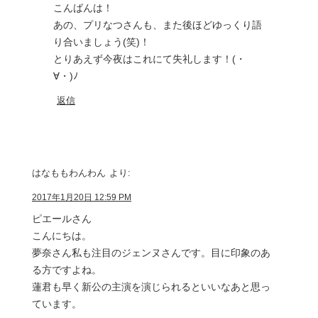
こんばんは！
あの、プリなつさんも、また後ほどゆっくり語
り合いましょう(笑)！
とりあえず今夜はこれにて失礼します！(・
∀・)ﾉ
返信
はなももわんわん
より:
2017年1月20日 12:59 PM
ピエールさん
こんにちは。
夢奈さん私も注目のジェンヌさんです。目に印象のあ
る方ですよね。
蓮君も早く新公の主演を演じられるといいなあと思っ
ています。