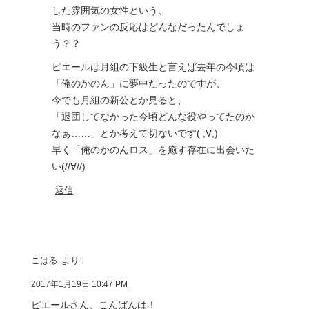
した雰囲気の女性という、
当時のファンの反応はどんなだったんでしょ
う？？
ピエールは月組の下級生と言えば去年の今頃は
「俺のかのん」に夢中だったのですが、
今でも月組の新公とか見ると、
「退団してなかった今頃どんな役やってたのか
なぁ……」とか考えて切ないです( ;∀;)
早く「俺のかのんロス」を癒す存在に出会いた
い(//∀//)
返信
こはる
より:
2017年1月19日 10:47 PM
ピエールさん、こんばんは！