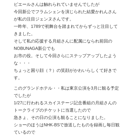
ピエールさんは触れられていませんでしたが
今回新公でフラムシェンを演じられた結愛かれんさん
が私の注目ジェンヌさんです。
一昨年、1789で初舞台を踏まれてからずっと注目して
きました。
そして私の応援する月組さんに配属になられ前回の
NOBUNAGA新公でも
お市の役。そして今回さらにステップアップしたよう
な・・・
ちょっと困り顔（？）の笑顔がかわいらしくて好きで
す。
このグランドホテル・・私は東京公演を3月に観る予定
でしたが
1/27に行われるスカイステージ記念番組の月組さんの
トークライブのチケットに当選したので
急きょ、その日の公演も観ることになりました。
ショーのほうはNHK-BSで放送したものを録画し毎日観
ているので