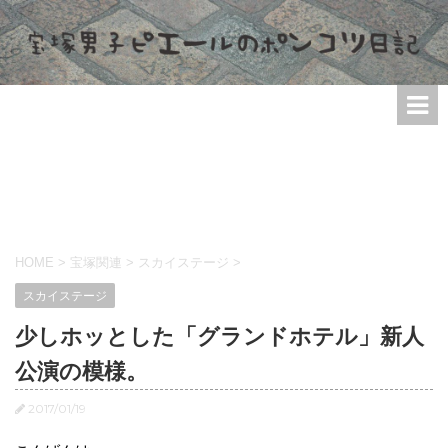
HOME
>
宝塚関連
>
スカイステージ
>
スカイステージ
少しホッとした「グランドホテル」新人
公演の模様。
2017/01/19