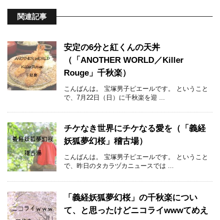
関連記事
安定の6分と紅くんの天丼
（「ANOTHER WORLD／Killer
Rouge」千秋楽）
こんばんは。 宝塚男子ピエールです。 ということ
で、7月22日（日）に千秋楽を迎 ...
チケなき世界にチケなる愛を（「義経
妖狐夢幻桜」稽古場）
こんばんは。 宝塚男子ピエールです。 ということ
で、昨日のタカラヅカニュースでは ...
「義経妖狐夢幻桜」の千秋楽につい
て、と思ったけどニコライwwwてめえ