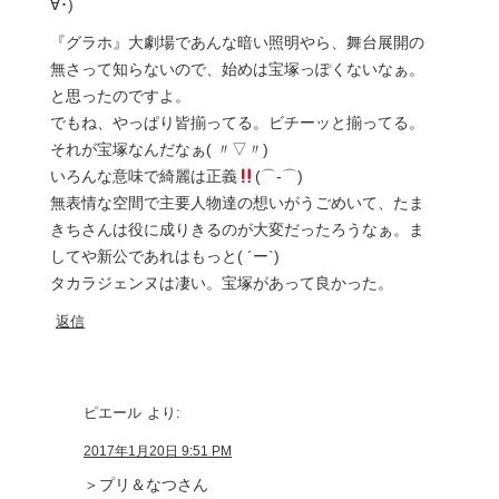
∀･)
『グラホ』大劇場であんな暗い照明やら、舞台展開の
無さって知らないので、始めは宝塚っぽくないなぁ。
と思ったのですよ。
でもね、やっぱり皆揃ってる。ビチーッと揃ってる。
それが宝塚なんだなぁ( 〃▽〃)
いろんな意味で綺麗は正義
(⌒‐⌒)
無表情な空間で主要人物達の想いがうごめいて、たま
きちさんは役に成りきるのが大変だったろうなぁ。ま
してや新公であれはもっと( ´ー`)
タカラジェンヌは凄い。宝塚があって良かった。
返信
ピエール
より:
2017年1月20日 9:51 PM
＞プリ＆なつさん