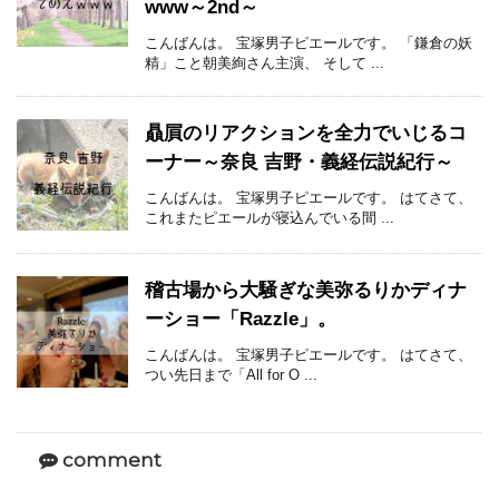
www～2nd～
こんばんは。 宝塚男子ピエールです。 「鎌倉の妖
精」こと朝美絢さん主演、 そして ...
贔屓のリアクションを全力でいじるコ
ーナー～奈良 吉野・義経伝説紀行～
こんばんは。 宝塚男子ピエールです。 はてさて、
これまたピエールが寝込んでいる間 ...
稽古場から大騒ぎな美弥るりかディナ
ーショー「Razzle」。
こんばんは。 宝塚男子ピエールです。 はてさて、
つい先日まで「All for O ...
comment