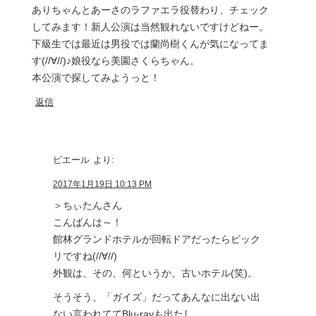
ありちゃんとあーさのラファエラ役替わり、チェック
してみます！新人公演は当然観れないですけどねー。
下級生では最近は男役では蘭尚樹くんが気になってま
す(//∀//)♪娘役なら美園さくらちゃん。
本公演で探してみようっと！
返信
ピエール
より:
2017年1月19日 10:13 PM
＞ちぃたんさん
こんばんは～！
館林グランドホテルが回転ドアだったらビック
リですね(//∀//)
外観は、その、何というか、古いホテル(笑)。
そうそう、「ガイズ」だってあんなに出ない出
ない言われててBlu-rayも出たし、