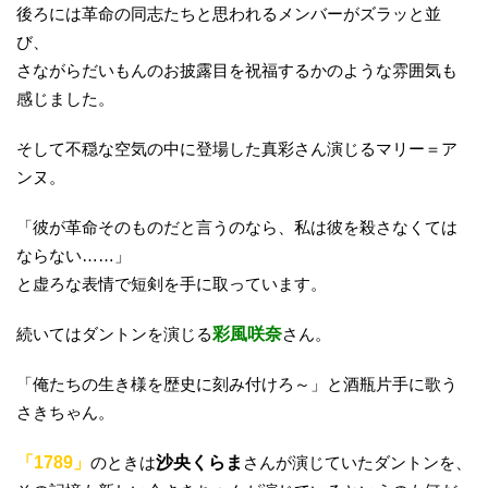
後ろには革命の同志たちと思われるメンバーがズラッと並
び、
さながらだいもんのお披露目を祝福するかのような雰囲気も
感じました。
そして不穏な空気の中に登場した真彩さん演じるマリー＝ア
ンヌ。
「彼が革命そのものだと言うのなら、私は彼を殺さなくては
ならない……」
と虚ろな表情で短剣を手に取っています。
続いてはダントンを演じる
彩風咲奈
さん。
「俺たちの生き様を歴史に刻み付けろ～」と酒瓶片手に歌う
さきちゃん。
「1789」
のときは
沙央くらま
さんが演じていたダントンを、