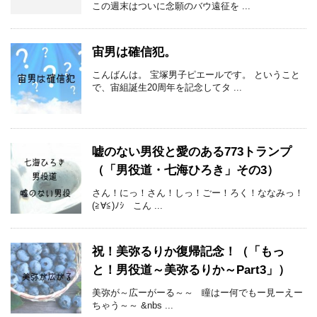
この週末はついに念願のバウ遠征を ...
宙男は確信犯。
こんばんは。 宝塚男子ピエールです。 ということ
で、宙組誕生20周年を記念してタ ...
嘘のない男役と愛のある773トランプ
（「男役道・七海ひろき」その3）
さん！にっ！さん！しっ！ごー！ろく！ななみっ！
(≧∀≦)ﾉｼ こん ...
祝！美弥るりか復帰記念！（「もっ
と！男役道～美弥るりか～Part3」）
美弥が～広ーがーる～～ 瞳はー何でもー見ーえー
ちゃう～～ &nbs ...