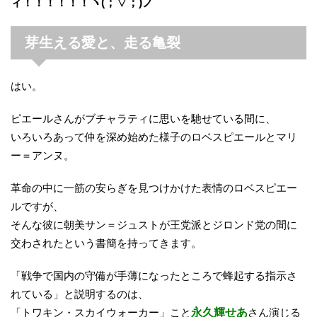
ィ！！！！！！ヽ(；▽；)ノ
芽生える愛と、走る亀裂
はい。
ピエールさんがブチャラティに思いを馳せている間に、
いろいろあって仲を深め始めた様子のロベスピエールとマリ
ー＝アンヌ。
革命の中に一筋の安らぎを見つけかけた表情のロベスピエー
ルですが、
そんな彼に朝美サン＝ジュストが王党派とジロンド党の間に
交わされたという書簡を持ってきます。
「戦争で国内の守備が手薄になったところで蜂起する指示さ
れている」と説明するのは、
「トワキン・スカイウォーカー」こと
永久輝せあ
さん演じる