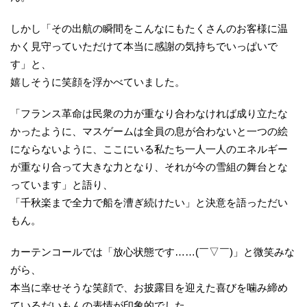
しかし「その出航の瞬間をこんなにもたくさんのお客様に温
かく見守っていただけて本当に感謝の気持ちでいっぱいで
す」と、
嬉しそうに笑顔を浮かべていました。
「フランス革命は民衆の力が重なり合わなければ成り立たな
かったように、マスゲームは全員の息が合わないと一つの絵
にならないように、ここにいる私たち一人一人のエネルギー
が重なり合って大きな力となり、それが今の雪組の舞台とな
っています」と語り、
「千秋楽まで全力で船を漕ぎ続けたい」と決意を語っただい
もん。
カーテンコールでは「放心状態です……(￣▽￣)」と微笑みな
がら、
本当に幸せそうな笑顔で、お披露目を迎えた喜びを噛み締め
ているだいもんの表情が印象的でした。