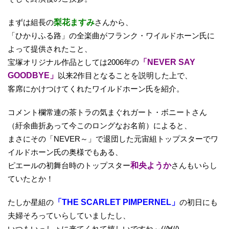
まずは組長の
梨花ますみ
さんから、
「ひかりふる路」の全楽曲がフランク・ワイルドホーン氏に
よって提供されたこと、
宝塚オリジナル作品としては2006年の
「NEVER SAY
GOODBYE」
以来2作目となることを説明した上で、
客席にかけつけてくれたワイルドホーン氏を紹介。
コメント欄常連の茶トラの気まぐれガート・ボニートさん
（紆余曲折あって今このロングなお名前）によると、
まさにその「NEVER～」で退団した元宙組トップスターでワ
イルドホーン氏の奥様でもある、
ピエールの初舞台時のトップスター
和央ようか
さんもいらし
ていたとか！
たしか星組の
「THE SCARLET PIMPERNEL」
の初日にも
夫婦そろっていらしていましたし、
いつもいっしょに来てくれて嬉しいですね～(//∀//)