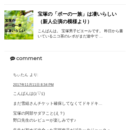
宝塚の「ポーの一族」は凄いらしい
（新人公演の模様より）
こんばんは。 宝塚男子ピエールです。 昨日から書
いているニコ茶のレポがまだ途中で ...
comment
ちぃたん
より:
2017年11月11日 8:34 PM
こんばんは(≧▽≦)
まだ雪組さんチケット確保してなくてドキドキ…
宝塚の阿部サダヲこと(え？)
野口先生のレビューが楽しみです♪