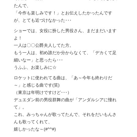
たんで、
「今作も楽しみです！」とお伝えしたかったんです
が、とても近づけなかった･･･
ショーでは、女役に扮した男役さん、まだまだいます
よ！
一人は〇〇公爵夫人してた方。
もう一人は、初め誰だか分からなくて、「デカくて足
細いなー」と思ったら･･･
うふふ、お楽しみに☆
ロケットに使われてる曲は、「あ～今年も終わりだ
～」と感じる曲です(笑)
（東京は年明けですけど･･･）
デュエダン前の男役群舞の曲が「アンダルシアに憧れ
て」。
これ、みっちゃんが歌ってたんで、それをだいもんさ
んも歌ってくれて、
嬉しかったな～(#^^#)