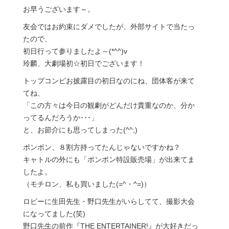
お早うございます～。
友会ではお約束にダメでしたが、外部サイトで当たっ
たので、
初日行って参りましたよ～(*^^)v
玲麟、大劇場初☆初日でございます！
トップコンビお披露目の初日なのにね、団体客が来て
てね、
「この方々は今日の観劇がどんだけ貴重なのか、分か
ってるんだろうか･･･」
と、お節介にも思ってしまった(^^;)
ポンポン、８割方持ってたんじゃないですかね？
キャトルの外にも「ポンポン特設販売場」が出来てま
したよ。
（モチロン、私も買いました(=^・^=)）
ロビーに生田先生・野口先生がいらしてて、撮影大会
になってました(笑)
野口先生の前作『THE ENTERTAINER!』が大好きだっ