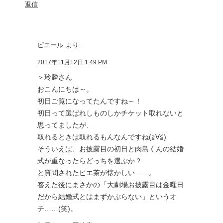
返信
ピエール
より:
2017年11月12日 1:49 PM
＞玲麟さん
おこんにちは～。
初日ご覧になってたんですね～！
初日って選ばれしものしかチケット取れないと
思ってましたが、
取れるときは取れるもんなんですね(≧∀≦)
そういえば、お披露目の初日と肉島くんの結婚
式が重なったらどっちを選ぶか？
と質問されたピエ茶が懐かしい……。
答えた後にまさかの「大劇場お披露目は金曜日
だから結婚式とはまずかぶらない」というオ
チ……(笑)。