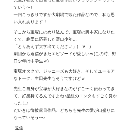
先生が初めて出合った宝塚作品がブラックジャックっ
ていう〜♪
一回こっきりですが大劇場で観た作品なので、私も思
い入れあります！
そこから宝塚にのめり込んで、宝塚の脚本家になりた
くて、劇団に応募した野口少年…
「とりあえず大学出てください」(￣∀￣)
劇団から返信がきたエピソードが愛しいｗ(この時、野
口少年は中学生ｗ)
宝塚オタクで、ジャニーズも大好き、そしてユーモア
なトーク←生田先生もそうですけどｗ
先生ご自身が宝塚が大好きなのがすご〜く伝わってき
て、好感持てるんですよね♪星組のエンタもすごく良か
ったし♪
だいきほ御披露目作品、どちらも先生の愛が山盛りに
なっていそう〜♪
返信