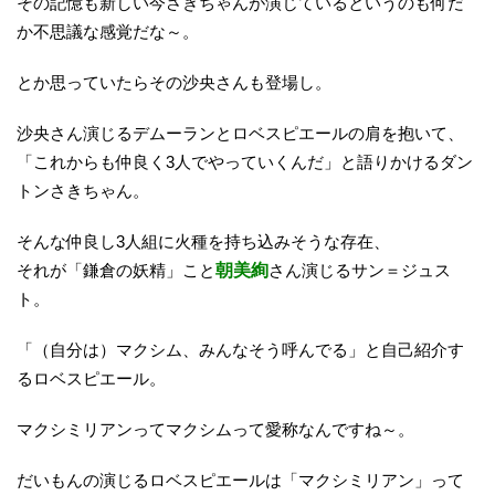
その記憶も新しい今さきちゃんが演じているというのも何だ
か不思議な感覚だな～。
とか思っていたらその沙央さんも登場し。
沙央さん演じるデムーランとロベスピエールの肩を抱いて、
「これからも仲良く3人でやっていくんだ」と語りかけるダン
トンさきちゃん。
そんな仲良し3人組に火種を持ち込みそうな存在、
それが「鎌倉の妖精」こと
朝美絢
さん演じるサン＝ジュス
ト。
「（自分は）マクシム、みんなそう呼んでる」と自己紹介す
るロベスピエール。
マクシミリアンってマクシムって愛称なんですね～。
だいもんの演じるロベスピエールは「マクシミリアン」って