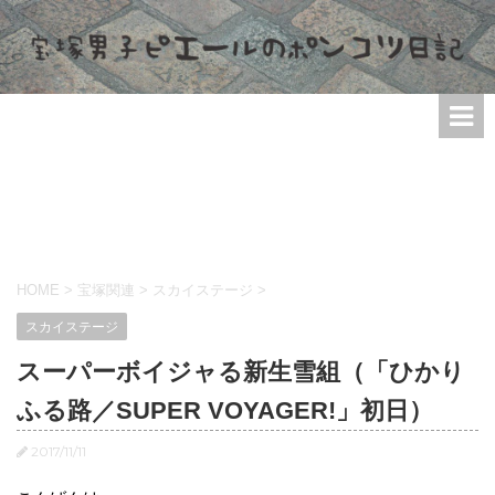
HOME
>
宝塚関連
>
スカイステージ
>
スカイステージ
スーパーボイジャる新生雪組（「ひかり
ふる路／SUPER VOYAGER!」初日）
2017/11/11