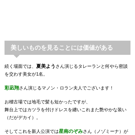
美しいものを見ることには価値がある
続く場面では、
夏美よう
さん演じるタレーランと何やら密談
を交わす美女が1名。
彩凪翔
さん演じるマノン・ロラン夫人でございます！
お稽古場では地毛で髪も短かったですが、
舞台上ではカツラを付けドレスを纏いこれまた艶やかな装い
（だがデカイ）。
そしてこれを新人公演では
星南のぞみ
さん（ノゾミーナ）が