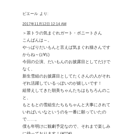
ピエール
より:
2017年11月12日 12:14 AM
＞茶トラの気まぐれガート・ボニートさん
こんばんは～。
やっぱりだいもんと言えば気まぐれ猫さんです
からね～(≧∀≦)
今回の公演、だいもんのお披露目としてだけで
なく、
新生雪組のお披露目としてたくさんの人がそれ
ぞれ活躍しているっぽいのが嬉しいです！
組替えしてきた朝美ちゃんたちはもちろんのこ
と、
もともとの雪組生たちもちゃんと大事にされて
いればいいなというのを一番に願っていたの
で……。
僕も年明けに観劇予定なので、それまで楽しみ
に待っております！(#^^#)