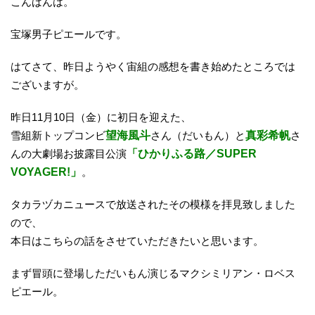
こんばんは。
宝塚男子ピエールです。
はてさて、昨日ようやく宙組の感想を書き始めたところでは
ございますが。
昨日11月10日（金）に初日を迎えた、
雪組新トップコンビ
望海風斗
さん（だいもん）と
真彩希帆
さ
んの大劇場お披露目公演
「ひかりふる路／SUPER
VOYAGER!」
。
タカラヅカニュースで放送されたその模様を拝見致しました
ので、
本日はこちらの話をさせていただきたいと思います。
まず冒頭に登場しただいもん演じるマクシミリアン・ロベス
ピエール。