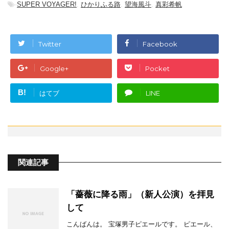
-
SUPER VOYAGER!
,
ひかりふる路
,
望海風斗
,
真彩希帆
Twitter
Facebook
Google+
Pocket
B!
はてブ
LINE
関連記事
「薔薇に降る雨」（新人公演）を拝見
して
こんばんは。 宝塚男子ピエールです。 ピエール、