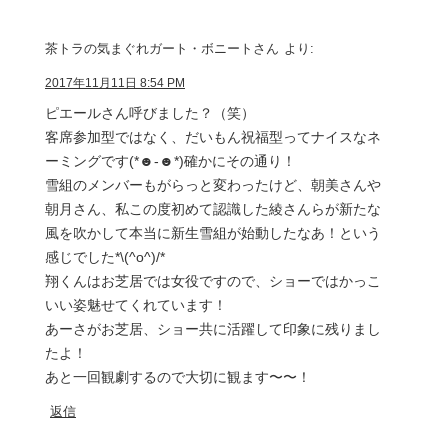
茶トラの気まぐれガート・ボニートさん
より:
2017年11月11日 8:54 PM
ピエールさん呼びました？（笑）
客席参加型ではなく、だいもん祝福型ってナイスなネ
ーミングです(*☻-☻*)確かにその通り！
雪組のメンバーもがらっと変わったけど、朝美さんや
朝月さん、私この度初めて認識した綾さんらが新たな
風を吹かして本当に新生雪組が始動したなあ！という
感じでした*\(^o^)/*
翔くんはお芝居では女役ですので、ショーではかっこ
いい姿魅せてくれています！
あーさがお芝居、ショー共に活躍して印象に残りまし
たよ！
あと一回観劇するので大切に観ます〜〜！
返信