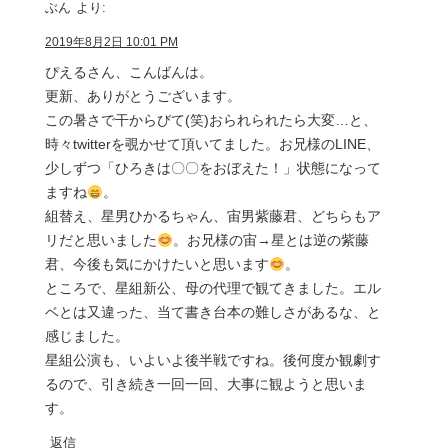
ぶん
より:
2019年8月2日 10:01 PM
ぴえるさん、こんばんは。
更新、ありがとうございます。
この暑さで干からびて(笑)おられられたら大変…と、
時々twitterを覗かせて頂いてました。お兄様のLINE、
少しずつ「ひろきは〇〇をおぼえた！」状態になって
ますね
。
組替え、星男ひかるちゃん、宙男紫藤君、どちらもア
リだと思いました
。お兄様の宙→星とは逆の紫藤
君、今後も気にかけたいと思います
。
ところで、星組新公、母の代理で観てきました。エル
ベとは又違った、当て書き台本の難しさがあるな、と
感じました。
星組公演も、いよいよ後半戦ですね。後何度か観劇す
るので、引き続き一回一回、大事に観ようと思いま
す。
返信