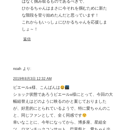
はなく掴み取るものであるべきで、
ひかるちゃんはまさに今それを掴むために新た
な階段を登り始めたんだと思っています！
これからもいっしょにひかるちゃんを応援しま
しょ～！
返信
noah
より:
2019年8月3日 12:32 AM
ピエール±様、こんばんは
ショック状態であろうピエール±様にとって、今回の大
幅組替えはどのように映るのかと案じておりました
が、好意的にとられているようで、特に愛ちゃんのこ
と、同じファンとして、全く同感です
幸いなことに、今年になってから、博多座、星組全
ツ、ロマンチックコンサート、巴里祭と、愛ちゃん出