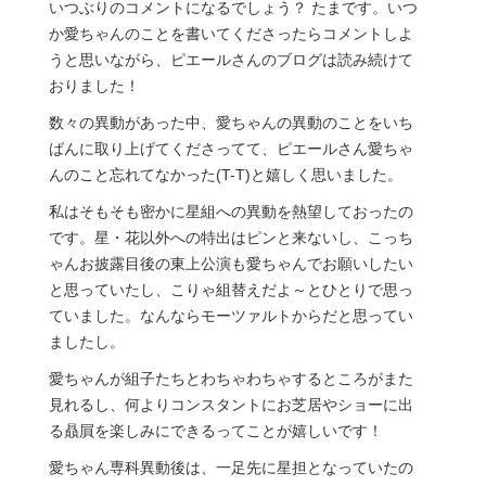
いつぶりのコメントになるでしょう？ たまです。いつ
か愛ちゃんのことを書いてくださったらコメントしよ
うと思いながら、ピエールさんのブログは読み続けて
おりました！
数々の異動があった中、愛ちゃんの異動のことをいち
ばんに取り上げてくださってて、ピエールさん愛ちゃ
んのこと忘れてなかった(T-T)と嬉しく思いました。
私はそもそも密かに星組への異動を熱望しておったの
です。星・花以外への特出はピンと来ないし、こっち
ゃんお披露目後の東上公演も愛ちゃんでお願いしたい
と思っていたし、こりゃ組替えだよ～とひとりで思っ
ていました。なんならモーツァルトからだと思ってい
ましたし。
愛ちゃんが組子たちとわちゃわちゃするところがまた
見れるし、何よりコンスタントにお芝居やショーに出
る贔屓を楽しみにできるってことが嬉しいです！
愛ちゃん専科異動後は、一足先に星担となっていたの