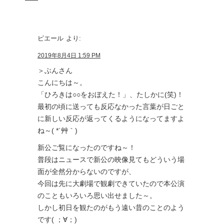
ピエール
より:
2019年8月4日 1:59 PM
＞ぶんさん
こんにちは～。
「ひろきは○○をおぼえた！」、たしかに(笑)！
最初の頃に送っても反応なかった言葉が日ごと
に新しい反応が返ってくるようになってますよ
ね～( *´艸｀)
新公ご覧になったのですね～！
普段はニュースで新公の映像見てもどういう場
面が全然分からないのですが、
今回は先に大劇場で観劇できていたので本公演
のこともいろいろ思い出せました～。
しかし初日を観たのがもう遠い昔のことのよう
です( ；∀；)