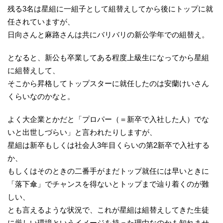
残る3名は星組に一組子として組替えしてから後にトップに就
任されていますが、
日向さんと麻路さんは共にバリバリの新公学年での組替え。
となると、新公も卒業してある程度上級生になってから星組
に組替えして、
そこから昇格してトップスターに就任したのは安蘭けいさん
くらいなのかなと。
よく大企業とかだと「プロパー（＝新卒で入社した人）でな
いと出世しづらい」と言われたりしますが、
星組は新卒もしくは社会人3年目くらいの第2新卒で入社する
か、
もしくはそのときの二番手がまだトップ就任には早いときに
「落下傘」でチャンスを得ないとトップまで辿り着くのが難
しい、
とも言えるような状況で、これが星組は組替えしてきた生徒
に厳しい環境というイメージを持った理由なのかも知れませ