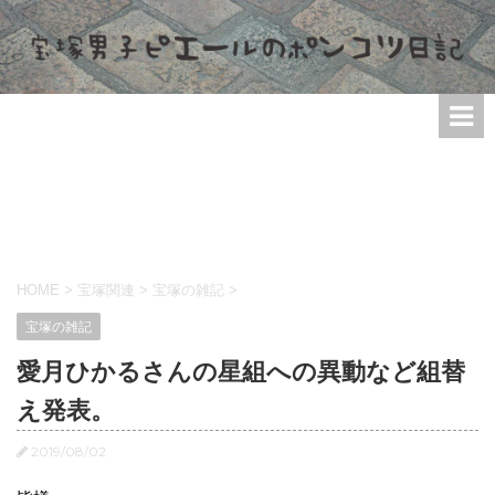
HOME
>
宝塚関連
>
宝塚の雑記
>
宝塚の雑記
愛月ひかるさんの星組への異動など組替
え発表。
2019/08/02