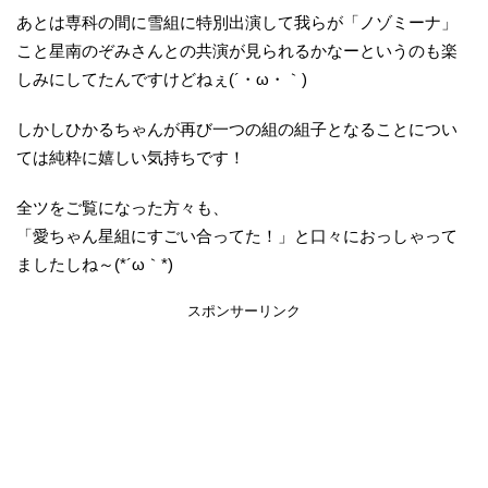
あとは専科の間に雪組に特別出演して我らが「ノゾミーナ」
こと星南のぞみさんとの共演が見られるかなーというのも楽
しみにしてたんですけどねぇ(´・ω・｀)
しかしひかるちゃんが再び一つの組の組子となることについ
ては純粋に嬉しい気持ちです！
全ツをご覧になった方々も、
「愛ちゃん星組にすごい合ってた！」と口々におっしゃって
ましたしね～(*´ω｀*)
スポンサーリンク