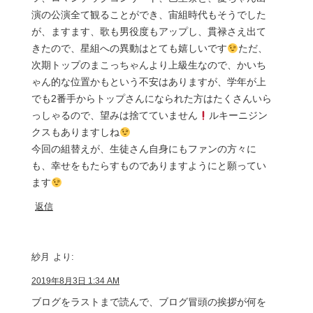
演の公演全て観ることができ、宙組時代もそうでした
が、ますます、歌も男役度もアップし、貫禄さえ出て
きたので、星組への異動はとても嬉しいです
ただ、
次期トップのまこっちゃんより上級生なので、かいち
ゃん的な位置かもという不安はありますが、学年が上
でも2番手からトップさんになられた方はたくさんいら
っしゃるので、望みは捨てていません
ルキーニジン
クスもありますしね
今回の組替えが、生徒さん自身にもファンの方々に
も、幸せをもたらすものでありますようにと願ってい
ます
返信
紗月
より:
2019年8月3日 1:34 AM
ブログをラストまで読んで、ブログ冒頭の挨拶が何を