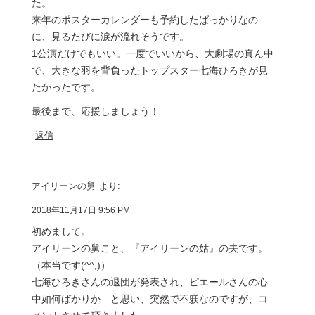
た。
来年のポスターカレンダーも予約したばっかりなの
に、見るたびに涙が流れそうです。
1公演だけでもいい。一度でいいから、大劇場の真ん中
で、大きな羽を背負ったトップスター七海ひろきが見
たかったです。
最後まで、応援しましょう！
返信
アイリーンの舅
より:
2018年11月17日 9:56 PM
初めまして。
アイリーンの舅こと、『アイリーンの姑』の夫です。
（本当です(^^;)）
七海ひろきさんの退団が発表され、ピエールさんの心
中如何ばかりか…と思い、突然で不躾なのですが、コ