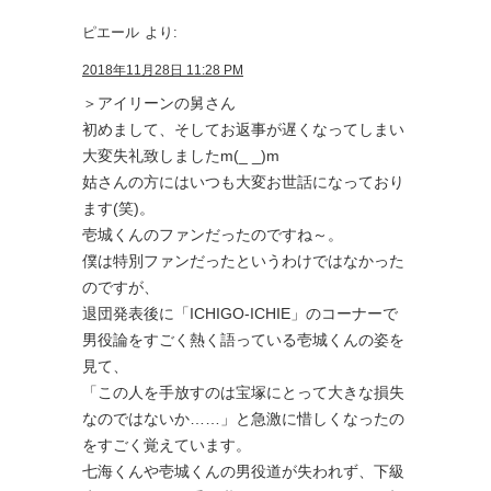
ピエール
より:
2018年11月28日 11:28 PM
＞アイリーンの舅さん
初めまして、そしてお返事が遅くなってしまい
大変失礼致しましたm(_ _)m
姑さんの方にはいつも大変お世話になっており
ます(笑)。
壱城くんのファンだったのですね～。
僕は特別ファンだったというわけではなかった
のですが、
退団発表後に「ICHIGO-ICHIE」のコーナーで
男役論をすごく熱く語っている壱城くんの姿を
見て、
「この人を手放すのは宝塚にとって大きな損失
なのではないか……」と急激に惜しくなったの
をすごく覚えています。
七海くんや壱城くんの男役道が失われず、下級