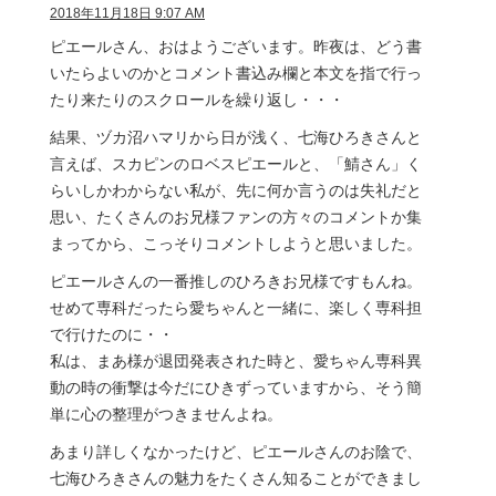
2018年11月18日 9:07 AM
ピエールさん、おはようございます。昨夜は、どう書
いたらよいのかとコメント書込み欄と本文を指で行っ
たり来たりのスクロールを繰り返し・・・
結果、ヅカ沼ハマリから日が浅く、七海ひろきさんと
言えば、スカピンのロベスピエールと、「鯖さん」く
らいしかわからない私が、先に何か言うのは失礼だと
思い、たくさんのお兄様ファンの方々のコメントか集
まってから、こっそりコメントしようと思いました。
ピエールさんの一番推しのひろきお兄様ですもんね。
せめて専科だったら愛ちゃんと一緒に、楽しく専科担
で行けたのに・・
私は、まあ様が退団発表された時と、愛ちゃん専科異
動の時の衝撃は今だにひきずっていますから、そう簡
単に心の整理がつきませんよね。
あまり詳しくなかったけど、ピエールさんのお陰で、
七海ひろきさんの魅力をたくさん知ることができまし