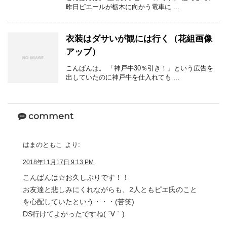
昨日ピエールが栃木に向かう電車に ...
衣装はダサいが観には行く（花組画像
アップ）
こんばんは。 「神戸牛30％引き！」という広告を
出していたのに神戸牛を仕入れても ...
comment
はまのともこ
より:
2018年11月17日 9:13 PM
こんばんは☆お久しぶりです！！
お友達と悲しみにくれながらも、2人ともピエ氏のこと
を心配していたという・・・(苦笑)
DS行けてよかったですね( ´∀｀)