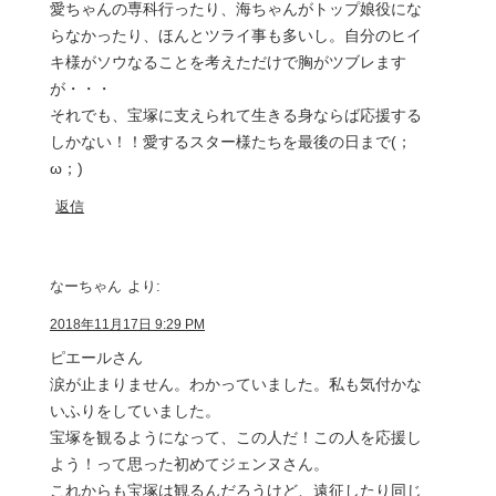
愛ちゃんの専科行ったり、海ちゃんがトップ娘役にな
らなかったり、ほんとツライ事も多いし。自分のヒイ
キ様がソウなることを考えただけで胸がツブレます
が・・・
それでも、宝塚に支えられて生きる身ならば応援する
しかない！！愛するスター様たちを最後の日まで(；
ω；)
返信
なーちゃん
より:
2018年11月17日 9:29 PM
ピエールさん
涙が止まりません。わかっていました。私も気付かな
いふりをしていました。
宝塚を観るようになって、この人だ！この人を応援し
よう！って思った初めてジェンヌさん。
これからも宝塚は観るんだろうけど、遠征したり同じ