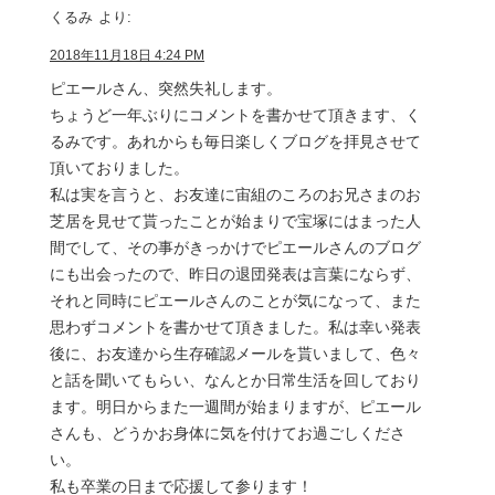
くるみ
より:
2018年11月18日 4:24 PM
ピエールさん、突然失礼します。
ちょうど一年ぶりにコメントを書かせて頂きます、く
るみです。あれからも毎日楽しくブログを拝見させて
頂いておりました。
私は実を言うと、お友達に宙組のころのお兄さまのお
芝居を見せて貰ったことが始まりで宝塚にはまった人
間でして、その事がきっかけでピエールさんのブログ
にも出会ったので、昨日の退団発表は言葉にならず、
それと同時にピエールさんのことが気になって、また
思わずコメントを書かせて頂きました。私は幸い発表
後に、お友達から生存確認メールを貰いまして、色々
と話を聞いてもらい、なんとか日常生活を回しており
ます。明日からまた一週間が始まりますが、ピエール
さんも、どうかお身体に気を付けてお過ごしくださ
い。
私も卒業の日まで応援して参ります！