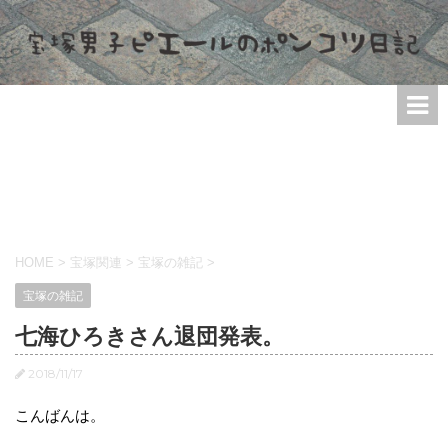
HOME
>
宝塚関連
>
宝塚の雑記
>
宝塚の雑記
七海ひろきさん退団発表。
2018/11/17
こんばんは。