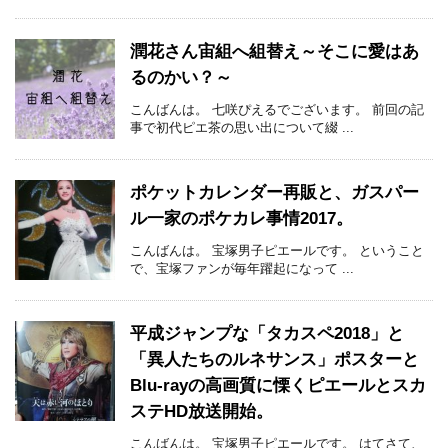
潤花さん宙組へ組替え～そこに愛はあ
るのかい？～
こんばんは。 七咲ぴえるでございます。 前回の記
事で初代ピエ茶の思い出について綴 ...
ポケットカレンダー再販と、ガスパー
ル一家のポケカレ事情2017。
こんばんは。 宝塚男子ピエールです。 ということ
で、宝塚ファンが毎年躍起になって ...
平成ジャンプな「タカスペ2018」と
「異人たちのルネサンス」ポスターと
Blu-rayの高画質に慄くピエールとスカ
ステHD放送開始。
こんばんは。 宝塚男子ピエールです。 はてさて、