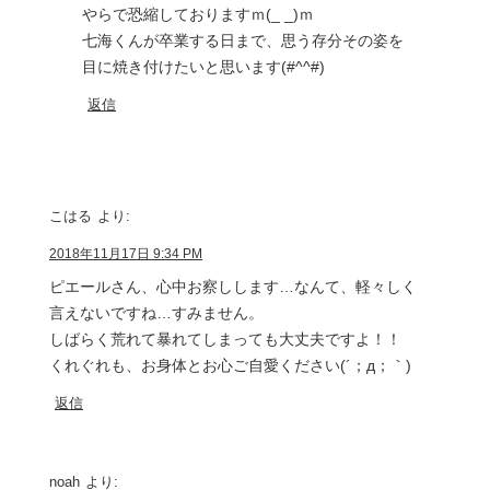
やらで恐縮しておりますｍ(_ _)ｍ
七海くんが卒業する日まで、思う存分その姿を
目に焼き付けたいと思います(#^^#)
返信
こはる
より:
2018年11月17日 9:34 PM
ピエールさん、心中お察しします…なんて、軽々しく
言えないですね…すみません。
しばらく荒れて暴れてしまっても大丈夫ですよ！！
くれぐれも、お身体とお心ご自愛ください(´；д；｀)
返信
noah
より: