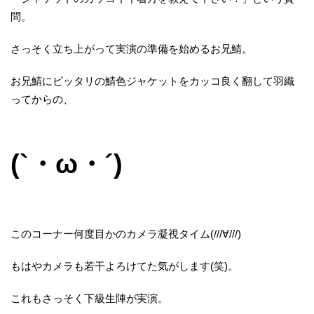
問。
さっそく立ち上がって実演の準備を始めるお兄鯖。
お兄鯖にピッタリの鯖色ジャケットをカッコ良く翻して羽織
ってからの、
(`・ω・´)
このコーナー何度目かのカメラ凝視タイム(///∀///)
もはやカメラも若干よろけてた気がします(笑)。
これもさっそく下級生陣が実演。