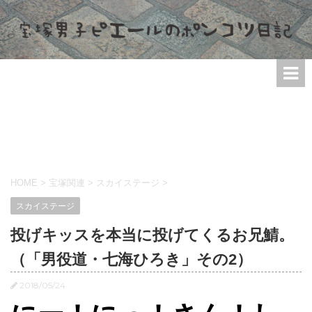
HOME
>
宝塚関連
>
スカイステージ
>
スカイステージ
投げキッスを本当に投げてくるお兄鯖。
（「男役道・七海ひろき」その2）
2018/05/24