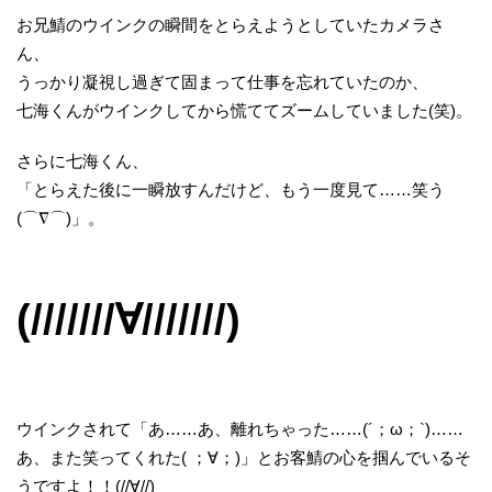
お兄鯖のウインクの瞬間をとらえようとしていたカメラさ
ん、
うっかり凝視し過ぎて固まって仕事を忘れていたのか、
七海くんがウインクしてから慌ててズームしていました(笑)。
さらに七海くん、
「とらえた後に一瞬放すんだけど、もう一度見て……笑う
(⌒∇⌒)」。
(///////∀///////)
ウインクされて「あ……あ、離れちゃった……(´；ω；`)……
あ、また笑ってくれた( ；∀；)」とお客鯖の心を掴んでいるそ
うですよ！！(//∀//)