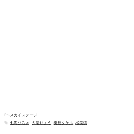
-
スカイステージ
-
七海ひろき
,
夕渚りょう
,
奏碧タケル
,
極美慎