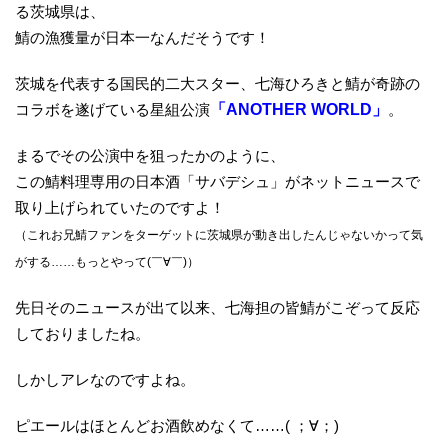
る茨城県は、
鯖の漁獲量が日本一なんだそうです！
茨城を代表する国民的二大スター、七海ひろきと鯖が奇跡の
コラボを遂げている星組公演
「ANOTHER WORLD」
。
まるでその公演中を狙ったかのように、
この鯖料理専用の日本酒「サバデシュ」がネットニュースで
取り上げられていたのですよ！
（これお兄鯖ファンをターゲットに茨城県が動き出したんじゃないかって気
がする……もっとやって(￣∀￣)）
先日そのニュースが出て以来、七海担の皆鯖がこぞって反応
しておりましたね。
しかしアレなのですよね。
ピエールはほとんどお酒飲めなくて……( ；∀；)