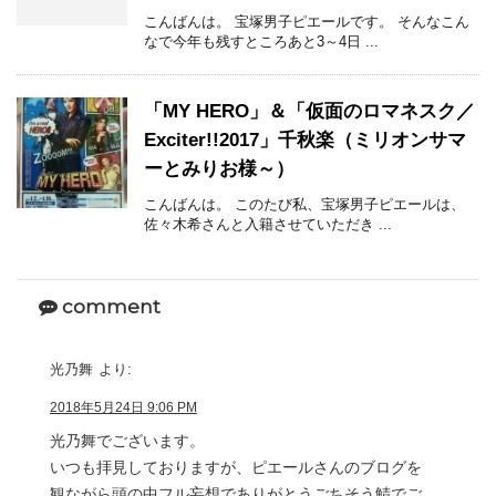
こんばんは。 宝塚男子ピエールです。 そんなこん
なで今年も残すところあと3～4日 ...
「MY HERO」＆「仮面のロマネスク／
Exciter!!2017」千秋楽（ミリオンサマ
ーとみりお様～）
こんばんは。 このたび私、宝塚男子ピエールは、
佐々木希さんと入籍させていただき ...
comment
光乃舞
より:
2018年5月24日 9:06 PM
光乃舞でございます。
いつも拝見しておりますが、ピエールさんのブログを
観ながら頭の中フル妄想でありがとうごちそう鯖でご