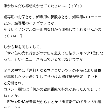
誰か飲んだら感想聞かせてください……( ；∀；)
鯖専用のお茶とか、鯖専用の炭酸水とか、鯖専用のコーヒー
とか、鯖専用のイチゴオレとか、
そういうノンアルコール的な何かも開発してくれませんかの
ぅ(´；ω；`)
しかも時を同じくして、
「サバ缶の売れ行きがツナ缶を超えて缶詰ランキング1位にな
った」というニュースも出ているではないですか！
記事の中では「原料となるマグロやカツオの不漁により価格
が高騰したツナ缶に対してサバは水揚げ量が安定している」
と分析され、
コメント欄では「何かの健康番組で特集があったんでしょう
ね」とか、
「EPAやDHAが豊富だから」とか「玉置浩二のドラマの影響
だろ」とか、