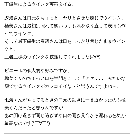
下級生によるウインク実演タイム。
夕渚さんは口元をちょっとニヤリとさせた感じでウインク、
極美さんは最初は照れて笑いつつも気を取り直して表情も作
ってウインク、
そして最下級生の奏碧さんは口をしっかり閉じたままウイン
クと、
三者三様のウインクを披露してくれました(//∀//)
ピエールの個人的な好みですが、
極美くんのちょっと口を半開きにして「アァ……」みたいな
顔でするウインクがカッコイイな～と思うんですよね～。
七海くんがやってるときの口元の動きに一番近かったのも極
美くんだったと思うんですが、
あの開け過ぎず閉じ過ぎずな口の開き具合から漏れる色気が
最高なのです(*￣∀￣*)