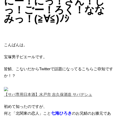
にー！にっ！さん！し
っ！ごー！ろく！なな
みっ！(≧∀≦)ﾉｼ
こんばんは。
宝塚男子ピエールです。
皆鯖、こないだからTwitterで話題になってるこちらご存知です
か！？
【サバ専用日本酒】水戸市 吉久保酒造 サバデシュ
初めて知ったのですが、
何と「北関東の恋人」こと
七海ひろき
のお兄鯖のお膝元であ