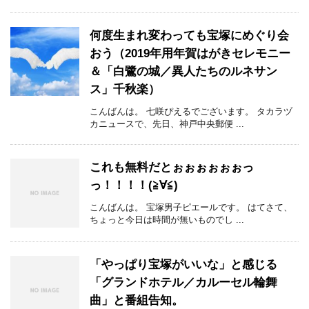
何度生まれ変わっても宝塚にめぐり会
おう（2019年用年賀はがきセレモニー
＆「白鷺の城／異人たちのルネサン
ス」千秋楽）
こんばんは。 七咲ぴえるでございます。 タカラヅ
カニュースで、先日、神戸中央郵便 ...
これも無料だとぉぉぉぉぉぉっ
っ！！！！(≧∀≦)
こんばんは。 宝塚男子ピエールです。 はてさて、
ちょっと今日は時間が無いものでし ...
「やっぱり宝塚がいいな」と感じる
「グランドホテル／カルーセル輪舞
曲」と番組告知。