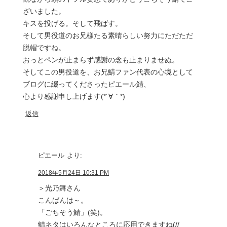
ざいました。
キスを投げる。そして飛ばす。
そして男役道のお兄様たる素晴らしい努力にただただ
脱帽ですね。
おっとペンが止まらず感謝の念も止まりませぬ。
そしてこの男役道を、お兄鯖ファン代表の心境として
ブログに綴ってくださったピエール鯖、
心より感謝申し上げます(*´∀｀*)
返信
ピエール
より:
2018年5月24日 10:31 PM
＞光乃舞さん
こんばんは～。
「ごちそう鯖」(笑)。
鯖ネタはいろんなところに応用できますね(//