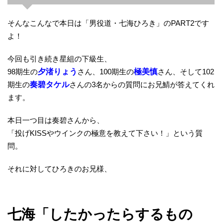
そんなこんなで本日は「男役道・七海ひろき」のPART2です
よ！
今回も引き続き星組の下級生、
98期生の
夕渚りょう
さん、100期生の
極美慎
さん、そして102
期生の
奏碧タケル
さんの3名からの質問にお兄鯖が答えてくれ
ます。
本日一つ目は奏碧さんから、
「投げKISSやウインクの極意を教えて下さい！」という質
問。
それに対してひろきのお兄様、
七海「したかったらするもの