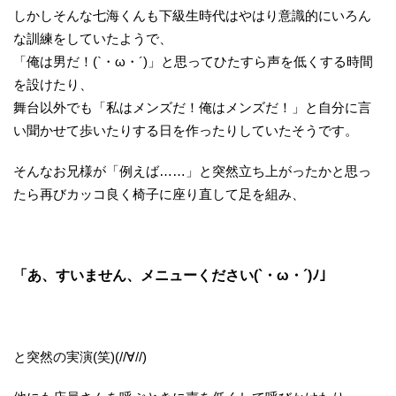
しかしそんな七海くんも下級生時代はやはり意識的にいろん
な訓練をしていたようで、
「俺は男だ！(`・ω・´)」と思ってひたすら声を低くする時間
を設けたり、
舞台以外でも「私はメンズだ！俺はメンズだ！」と自分に言
い聞かせて歩いたりする日を作ったりしていたそうです。
そんなお兄様が「例えば……」と突然立ち上がったかと思っ
たら再びカッコ良く椅子に座り直して足を組み、
「あ、すいません、メニューください(`・ω・´)ﾉ」
と突然の実演(笑)(//∀//)