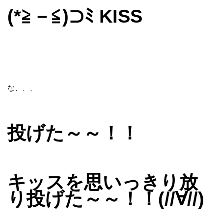
(*≧－≦)⊃ﾐ KISS
な、、、
投げた～～！！
キッスを思いっきり放
り投げた～～！！(//∀//)