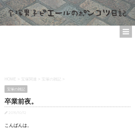
HOME
>
宝塚関連
>
宝塚の雑記
>
宝塚の雑記
卒業前夜。
2019/10/12
こんばんは。