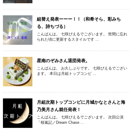
組替え発表ーーー！！（和希そら、彩みち
る、詩ちづる）
こんばんは。 七咲ぴえるでございます。 世間に忘れ
られた頃に更新するスタイルです ...
星南のぞみさん退団発表。
こんばんは。 お久しぶりです。 七咲ぴえるでござい
ます。 本日は月組トップコンビ ...
月組次期トップコンビに月城かなとさんと海
乃美月さん就任発表！
こんばんは。 七咲ぴえるでございます。 次回公演
「桜嵐記／Dream Chase ...