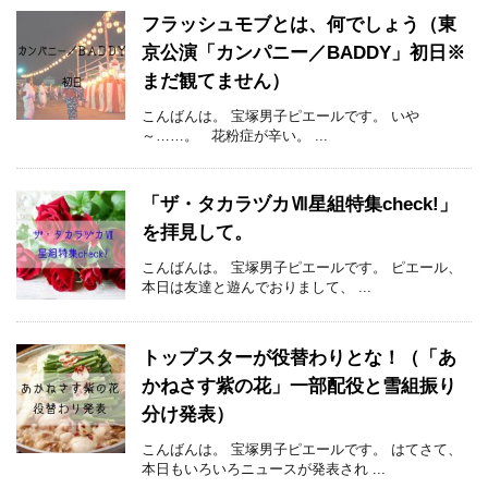
フラッシュモブとは、何でしょう（東
京公演「カンパニー／BADDY」初日※
まだ観てません）
こんばんは。 宝塚男子ピエールです。 いや
～……。 花粉症が辛い。 ...
「ザ・タカラヅカⅦ星組特集check!」
を拝見して。
こんばんは。 宝塚男子ピエールです。 ピエール、
本日は友達と遊んでおりまして、 ...
トップスターが役替わりとな！（「あ
かねさす紫の花」一部配役と雪組振り
分け発表）
こんばんは。 宝塚男子ピエールです。 はてさて、
本日もいろいろニュースが発表され ...