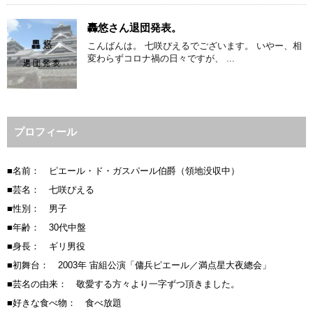
轟悠さん退団発表。
こんばんは。 七咲ぴえるでございます。 いやー、相
変わらずコロナ禍の日々ですが、 ...
プロフィール
■名前： ピエール・ド・ガスパール伯爵（領地没収中）
■芸名： 七咲ぴえる
■性別： 男子
■年齢： 30代中盤
■身長： ギリ男役
■初舞台： 2003年 宙組公演「傭兵ピエール／満点星大夜總会」
■芸名の由来： 敬愛する方々より一字ずつ頂きました。
■好きな食べ物： 食べ放題