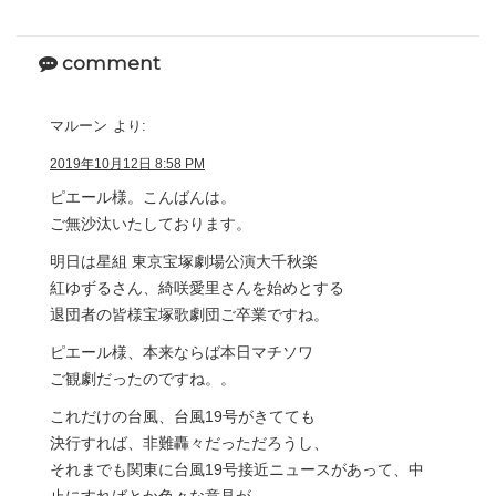
comment
マルーン
より:
2019年10月12日 8:58 PM
ピエール様。こんばんは。
ご無沙汰いたしております。
明日は星組 東京宝塚劇場公演大千秋楽
紅ゆずるさん、綺咲愛里さんを始めとする
退団者の皆様宝塚歌劇団ご卒業ですね。
ピエール様、本来ならば本日マチソワ
ご観劇だったのですね。。
これだけの台風、台風19号がきてても
決行すれば、非難轟々だっただろうし、
それまでも関東に台風19号接近ニュースがあって、中