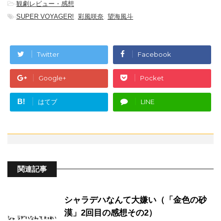
-
観劇レビュー・感想
-
SUPER VOYAGER!
,
彩風咲奈
,
望海風斗
Twitter
Facebook
Google+
Pocket
B!
はてブ
LINE
関連記事
シャラデハなんて大嫌い（「金色の砂
漠」2回目の感想その2）