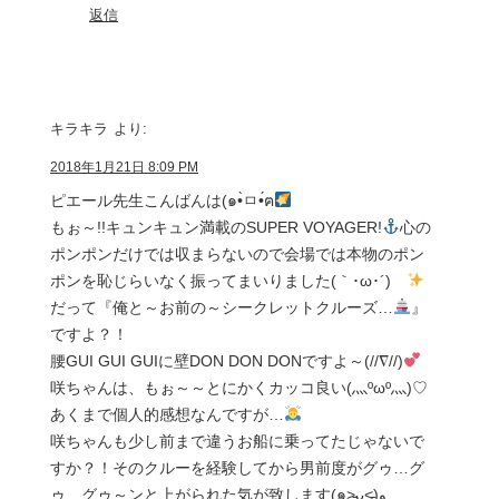
返信
キラキラ
より:
2018年1月21日 8:09 PM
ピエール先生こんばんは(๑•̀ㅁ•́ฅ
もぉ～!!キュンキュン満載のSUPER VOYAGER!
心の
ポンポンだけでは収まらないので会場では本物のポン
ポンを恥じらいなく振ってまいりました(｀･ω･´)ゞ
だって『俺と～お前の～シークレットクルーズ…
』
ですよ？！
腰GUI GUI GUIに壁DON DON DONですよ～(//∇//)
咲ちゃんは、もぉ～～とにかくカッコ良い(灬ºωº灬)♡
あくまで個人的感想なんですが…
咲ちゃんも少し前まで違うお船に乗ってたじゃないで
すか？！そのクルーを経験してから男前度がグゥ…グ
ゥ…グゥ～ンと上がられた気が致します(๑˃̵ᴗ˂̵)و