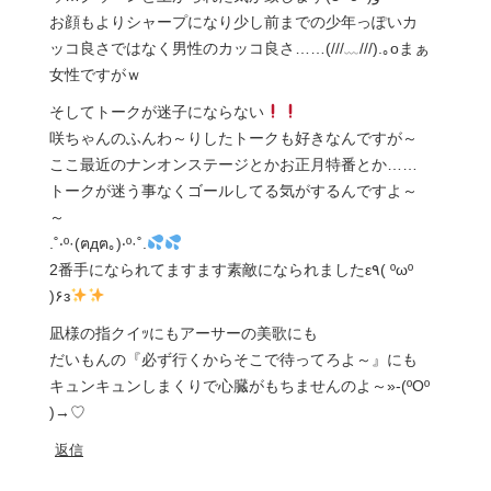
お顔もよりシャープになり少し前までの少年っぽいカ
ッコ良さではなく男性のカッコ良さ……(///﹏///).｡oまぁ
女性ですがｗ
そしてトークが迷子にならない
咲ちゃんのふんわ～りしたトークも好きなんですが～
ここ最近のナンオンステージとかお正月特番とか……
トークが迷う事なくゴールしてる気がするんですよ～
～
.˚‧º·(ฅдฅ｡)‧º·˚.
2番手になられてますます素敵になられましたε٩( ºωº
)۶з
凪様の指クイｯにもアーサーの美歌にも
だいもんの『必ず行くからそこで待ってろよ～』にも
キュンキュンしまくりで心臓がもちませんのよ～»-(ºOº
)→♡
返信