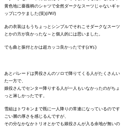
黄色地に薔薇柄のシャツで全然ダークなスーツじゃないギャ
ップにウケました(笑)(//∀//)
あの衣装はもうちょっとシンプルでそれこそダークなスーツ
とかの方が良かったな～と個人的には思いました。
でも曲と振付とかは超カッコ良かったです(≧∀≦)
あとパレードは男役さんのソロで降りてくる人がたくさんい
た一方で、
娘役さんでセンター降りする人が一人もいなかったのがちょ
っと淋しかったです。
雪組はトワキンまで既に一人降りの常連になっているのです
ごい層の厚さを感じるんですが、
その分なかなかトリオとかでも娘役さんが入る余地が無いの