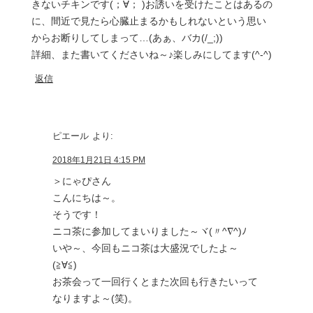
きないチキンです(；∀； )お誘いを受けたことはあるの
に、間近で見たら心臓止まるかもしれないという思い
からお断りしてしまって…(あぁ、バカ(/_;))
詳細、また書いてくださいね～♪楽しみにしてます(^-^)
返信
ピエール
より:
2018年1月21日 4:15 PM
＞にゃぴさん
こんにちは～。
そうです！
ニコ茶に参加してまいりました～ヾ(〃^∇^)ﾉ
いや～、今回もニコ茶は大盛況でしたよ～
(≧∀≦)
お茶会って一回行くとまた次回も行きたいって
なりますよ～(笑)。