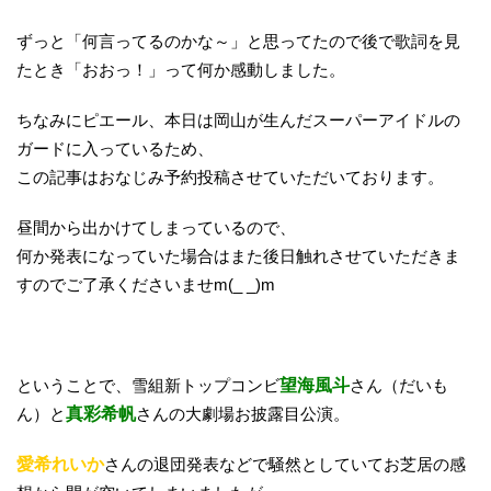
ずっと「何言ってるのかな～」と思ってたので後で歌詞を見
たとき「おおっ！」って何か感動しました。
ちなみにピエール、本日は岡山が生んだスーパーアイドルの
ガードに入っているため、
この記事はおなじみ予約投稿させていただいております。
昼間から出かけてしまっているので、
何か発表になっていた場合はまた後日触れさせていただきま
すのでご了承くださいませm(_ _)m
ということで、雪組新トップコンビ
望海風斗
さん（だいも
ん）と
真彩希帆
さんの大劇場お披露目公演。
愛希れいか
さんの退団発表などで騒然としていてお芝居の感