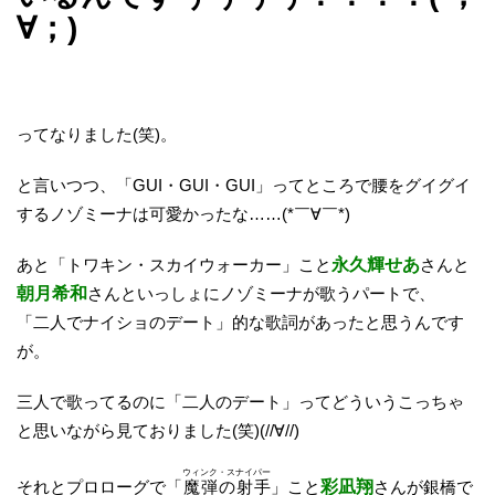
∀；)
ってなりました(笑)。
と言いつつ、「GUI・GUI・GUI」ってところで腰をグイグイ
するノゾミーナは可愛かったな……(*￣∀￣*)
あと「トワキン・スカイウォーカー」こと
永久輝せあ
さんと
朝月希和
さんといっしょにノゾミーナが歌うパートで、
「二人でナイショのデート」的な歌詞があったと思うんです
が。
三人で歌ってるのに「二人のデート」ってどういうこっちゃ
と思いながら見ておりました(笑)(//∀//)
ウィンク・スナイパー
それとプロローグで「
魔弾の射手
」こと
彩凪翔
さんが銀橋で