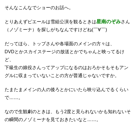
そんなこんなでショーのお話へ。
とりあえずピエールは雪組公演を観るときは
星南のぞみ
さん
（ノゾミーナ）を探しがちなんですけどね(￣∀￣)
だってほら、トップさんや各場面のメインの方々は、
DVDとかスカイステージの放送とかでちゃんと映ってるけ
ど、
下級生の娘役さんってアップになるのはおろかそもそもアン
グルに収まっていないことの方が普通じゃないですか。
たまたまメインの人の後ろとかにいたら映り込んでるくらい
で……。
なので生観劇のときは、もう2度と見られないかも知れないそ
の瞬間のノゾミーナを見ておきたいなと……。