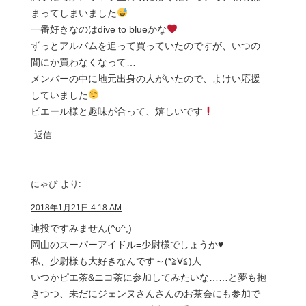
まってしまいました
一番好きなのはdive to blueかな
ずっとアルバムを追って買っていたのですが、いつの
間にか買わなくなって…
メンバーの中に地元出身の人がいたので、よけい応援
していました
ピエール様と趣味が合って、嬉しいです
返信
にゃぴ
より:
2018年1月21日 4:18 AM
連投ですみません(^o^;)
岡山のスーパーアイドル=少尉様でしょうか♥
私、少尉様も大好きなんです～(*≧∀≦)人
いつかピエ茶&ニコ茶に参加してみたいな……と夢も抱
きつつ、未だにジェンヌさんさんのお茶会にも参加で